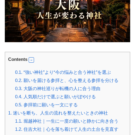
Contents
0.1.
“強い神社”より“今の悩みと合う神社”を選ぶ
0.2.
願いを届ける参拝と、心を整える参拝を分ける
0.3.
大阪の神社巡りが転機の人に合う理由
0.4.
人気順だけで選ぶと願いがぼやける
0.5.
参拝前に願いを一文にする
1.
迷いを断ち、人生の流れを整えたいときの神社
1.1.
堀越神社｜一生に一度の願いと静かに向き合う
1.2.
住吉大社｜心を落ち着けて人生の土台を見直す