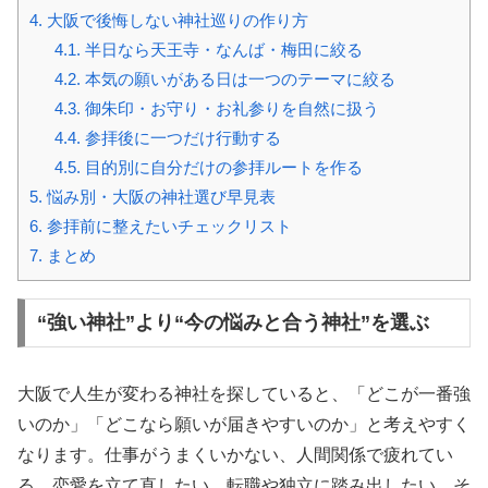
4.
大阪で後悔しない神社巡りの作り方
4.1.
半日なら天王寺・なんば・梅田に絞る
4.2.
本気の願いがある日は一つのテーマに絞る
4.3.
御朱印・お守り・お礼参りを自然に扱う
4.4.
参拝後に一つだけ行動する
4.5.
目的別に自分だけの参拝ルートを作る
5.
悩み別・大阪の神社選び早見表
6.
参拝前に整えたいチェックリスト
7.
まとめ
“強い神社”より“今の悩みと合う神社”を選ぶ
大阪で人生が変わる神社を探していると、「どこが一番強
いのか」「どこなら願いが届きやすいのか」と考えやすく
なります。仕事がうまくいかない、人間関係で疲れてい
る、恋愛を立て直したい、転職や独立に踏み出したい。そ