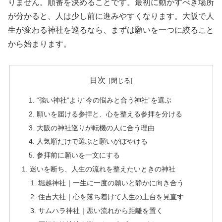
りません。順番を決めることです。最初に動かすべき場所
が分かると、人は少し前に進みやすくなります。大阪で人
生が変わる神社を巡るなら、まずは願いを一つに絞ること
から始まります。
目次
“強い神社”より“今の悩みと合う神社”を選ぶ
願いを届ける参拝と、心を整える参拝を分ける
大阪の神社巡りが転機の人に合う理由
人気順だけで選ぶと願いがぼやける
参拝前に願いを一文にする
迷いを断ち、人生の流れを整えたいときの神社
堀越神社｜一生に一度の願いと静かに向き合う
住吉大社｜心を落ち着けて人生の土台を見直す
サムハラ神社｜悪い流れから距離を置く