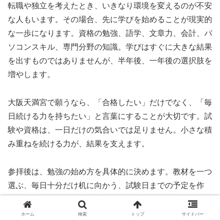
転職や独立を考えたとき、いきなり環境を変えるのが不安
な人もいます。その場合、先に学びを始めることが現実的
な一歩になります。資格の勉強、語学、文章力、会計、パ
ソコンスキル、専門分野の知識。学びはすぐに大きな結果
を出すものではありませんが、半年後、一年後の選択肢を
増やします。
大阪天満宮で願うなら、「合格したい」だけでなく、「毎
日続ける力を持ちたい」と言葉にすることが大切です。試
験や資格は、一日だけの気合いでは足りません。小さな積
み重ねを続ける力が、結果を支えます。
参拝後は、勉強の始め方を具体的に決めます。教材を一つ
選ぶ、毎日十分だけ机に向かう、試験日までの予定を作
る、苦手分野を一つ洗い出す。学び直しは、人生を変える
ための静かな準備です。
ホーム
検索
トップ
サイドバー