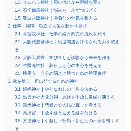
1.3.
サムハラ神社｜悪い流れから距離を置く
1.4.
石切劔箭神社｜悩みを一歩ずつほどく
1.5.
難波八阪神社｜勝負前の弱気を整える
2.
仕事・転職・独立で人生を動かす参拝
2.1.
今宮戎神社｜仕事の縁と商売の流れを願う
2.2.
大阪城豊國神社｜出世開運と評価される力を整え
る
2.3.
大阪天満宮｜学び直しと試験から未来を作る
2.4.
生國魂神社｜暮らしと心の中心を整える
2.5.
勝尾寺｜自分の弱さに勝つための勝運参拝
3.
縁を整え、再出発するための神社
3.1.
姫嶋神社｜やりなおしの一歩を決める
3.2.
出雲大社大阪分祠｜悪縁を手放し良縁を迎える
3.3.
露天神社｜恋愛と心の結び直しを考える
3.4.
高津宮｜手放す縁と迎える縁を分ける
3.5.
方違神社｜引越し・転勤・新生活の不安を軽くす
る