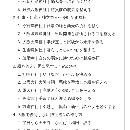
石切劔箭神社｜悩みを一歩ずつほどく
難波八阪神社｜勝負前の弱気を整える
仕事・転職・独立で人生を動かす参拝
今宮戎神社｜仕事の縁と商売の流れを願う
大阪城豊國神社｜出世開運と評価される力を整える
大阪天満宮｜学び直しと試験から未来を作る
生國魂神社｜暮らしと心の中心を整える
勝尾寺｜自分の弱さに勝つための勝運参拝
縁を整え、再出発するための神社
姫嶋神社｜やりなおしの一歩を決める
出雲大社大阪分祠｜悪縁を手放し良縁を迎える
露天神社｜恋愛と心の結び直しを考える
高津宮｜手放す縁と迎える縁を分ける
方違神社｜引越し・転勤・新生活の不安を軽くする
大阪で後悔しない神社巡りの作り方
半日なら天王寺・なんば・梅田に絞る