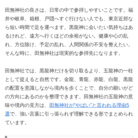
田無神社の良さは、日常の中で参拝しやすいことです。福
井や岐阜、箱根、戸隠へすぐ行けない人でも、東京近郊な
ら短い時間で足を運べます。黒龍神に会いたい気持ちはあ
るけれど、遠方へ行くほどの余裕がない。健康や心の乱
れ、方位除け、予定の乱れ、人間関係の不安を整えたい。
そんな時に、田無神社は現実的な参拝先になります。
田無神社では、黒龍神だけを切り取るより、五龍神の一柱
として捉えると自然です。金龍、青龍、赤龍、白龍、黒龍
の配置を意識しながら境内を歩くことで、自分の願いがど
の方向にあるのかを整理できます。田無神社の五龍神の意
味や境内の見方は、
田無神社が“やばい”と言われる理由5
選
で、強い言葉に引っ張られず理解できる形でまとめられ
ています。