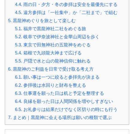
4.4.
雨の日・夕方・冬の参拝は安全を最優先にする
4.5.
遠方参拝は「一社集中」か「二社まで」で組む
5.
黒龍神めぐりを旅として楽しむ
5.1.
福井で黒龍神社二社をめぐる旅
5.2.
岐阜で伊奈波神社と金華山周辺を歩く
5.3.
東京で田無神社の五龍神をめぐる
5.4.
箱根で九頭龍大神まで広げる
5.5.
戸隠で水と山の龍神信仰に触れる
6.
黒龍神のご利益を日常で受け取る考え方
6.1.
願い事は一つに絞ると参拝先が決まる
6.2.
参拝後は水回りと財布を整える
6.3.
仕事運を願った日は机と予定を整理する
6.4.
良縁を願った日は人間関係を増やしすぎない
6.5.
お礼参りは結果だけでなく区切りの時にも行う
7.
まとめ｜黒龍神に会える場所は願いの種類で選ぶ