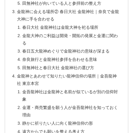
田無神社が向いている人と参拝前の整え方
金龍神に会える場所② 春日大社 金龍神社｜奈良で金龍
大神に手を合わせる
春日大社 金龍神社は金龍大神を祀る場所
金龍大神のご利益は開発・開拓の発展と金運に関わ
る
春日五大龍神めぐりで金龍神社の意味が深まる
奈良旅行と金龍神社参拝を合わせる意味
田無神社と春日大社 金龍神社の選び方
金龍神とあわせて知りたい龍神信仰の場所｜金吾龍神
社 東京本宮
金吾龍神社は金龍神と名前が似ているが別の信仰対
象
金運・商売繁盛を願う人が金吾龍神社を知っておく
理由
静かに祈りたい人に向く龍神信仰の形
遠方からでも願いを整える考え方