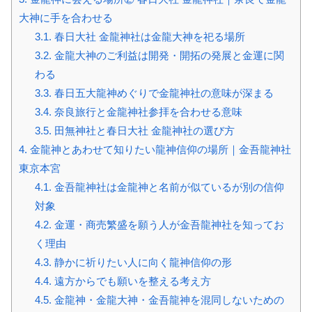
大神に手を合わせる
3.1.
春日大社 金龍神社は金龍大神を祀る場所
3.2.
金龍大神のご利益は開発・開拓の発展と金運に関
わる
3.3.
春日五大龍神めぐりで金龍神社の意味が深まる
3.4.
奈良旅行と金龍神社参拝を合わせる意味
3.5.
田無神社と春日大社 金龍神社の選び方
4.
金龍神とあわせて知りたい龍神信仰の場所｜金吾龍神社
東京本宮
4.1.
金吾龍神社は金龍神と名前が似ているが別の信仰
対象
4.2.
金運・商売繁盛を願う人が金吾龍神社を知ってお
く理由
4.3.
静かに祈りたい人に向く龍神信仰の形
4.4.
遠方からでも願いを整える考え方
4.5.
金龍神・金龍大神・金吾龍神を混同しないための