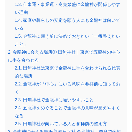
1.3.
仕事運・事業運・商売繁盛に金龍神が関係しやす
い理由
1.4.
家庭や暮らしの安定を願う人にも金龍神は向いて
いる
1.5.
金龍神に願う前に決めておきたい「一番整えたい
こと」
2.
金龍神に会える場所① 田無神社｜東京で五龍神の中心
に手を合わせる
2.1.
田無神社は東京で金龍神に手を合わせられる代表
的な場所
2.2.
金龍神が「中心」にいる意味を参拝前に知ってお
く
2.3.
田無神社で金龍神に願いやすいこと
2.4.
五龍神をめぐることで金龍神の意味が見えやすく
なる
2.5.
田無神社が向いている人と参拝前の整え方
3.
金龍神に会える場所② 春日大社 金龍神社｜奈良で金龍