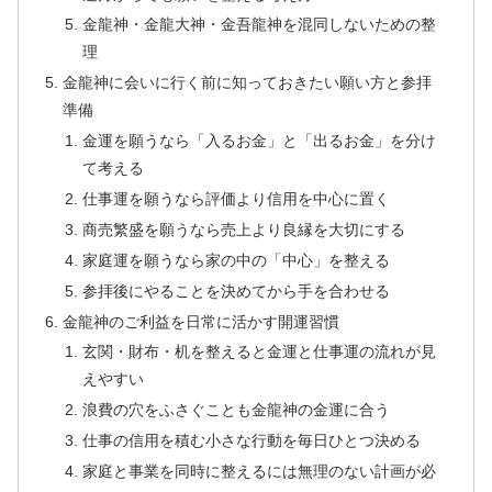
金龍神・金龍大神・金吾龍神を混同しないための整
理
金龍神に会いに行く前に知っておきたい願い方と参拝
準備
金運を願うなら「入るお金」と「出るお金」を分け
て考える
仕事運を願うなら評価より信用を中心に置く
商売繁盛を願うなら売上より良縁を大切にする
家庭運を願うなら家の中の「中心」を整える
参拝後にやることを決めてから手を合わせる
金龍神のご利益を日常に活かす開運習慣
玄関・財布・机を整えると金運と仕事運の流れが見
えやすい
浪費の穴をふさぐことも金龍神の金運に合う
仕事の信用を積む小さな行動を毎日ひとつ決める
家庭と事業を同時に整えるには無理のない計画が必