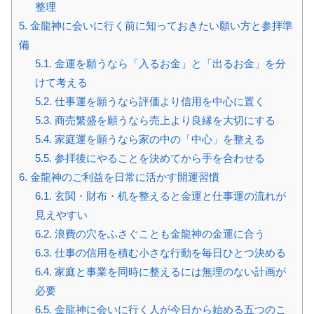
整理
5.
金龍神に会いに行く前に知っておきたい願い方と参拝準
備
5.1.
金運を願うなら「入るお金」と「出るお金」を分
けて考える
5.2.
仕事運を願うなら評価より信用を中心に置く
5.3.
商売繁盛を願うなら売上より良縁を大切にする
5.4.
家庭運を願うなら家の中の「中心」を整える
5.5.
参拝後にやることを決めてから手を合わせる
6.
金龍神のご利益を日常に活かす開運習慣
6.1.
玄関・財布・机を整えると金運と仕事運の流れが
見えやすい
6.2.
浪費の穴をふさぐことも金龍神の金運に合う
6.3.
仕事の信用を積む小さな行動を毎日ひとつ決める
6.4.
家庭と事業を同時に整えるには無理のない計画が
必要
6.5.
金龍神に会いに行く人が今日から始める五つのこ