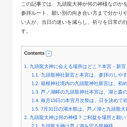
この記事では、九頭龍大神が何の神様なのか
参拝ルート、願い別の向き合い方まで分かり
い人が、当日の迷いを減らし、祈りを日常の
す。
Contents
1.
九頭龍大神に会える場所はどこ？本宮・新宮
1.1.
九頭龍神社新宮と本宮は、参拝のしや
1.2.
箱根神社境内の九頭龍神社新宮は、初め
1.3.
芦ノ湖畔の九頭龍神社本宮は、湖と森
1.4.
毎月13日の本宮月次祭は、日を決めて
1.5.
7月31日の湖水祭は、芦ノ湖と九頭龍
2.
九頭龍大神は何の神様？ご利益を場所と願い
2.1.
九頭龍大神は芦ノ湖を守る龍神様