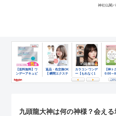
神社仏閣パ
九頭龍大神は何の神様？会える