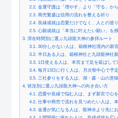
2.2.
金運守護は「増やす」より「守る」か
2.3.
商売繁盛は信用の流れを整える祈り
2.4.
良縁成就は恋愛だけでなく、人との巡
2.5.
心願成就は「本当に叶えたい願い」を
3.
滞在時間別に選ぶ九頭龍大神の参拝ルート
3.1.
30分しかない人は、箱根神社境内の新
3.2.
半日ある人は、箱根神社と九頭龍神社
3.3.
1日使える人は、本宮まで足を延ばして
3.4.
毎月13日に行く人は、月次祭中心で予
3.5.
三社参りをする人は、湖・森・山の意
4.
状況別に選ぶ九頭龍大神への向き合い方
4.1.
恋愛や良縁で悩む人は、まず新宮で心
4.2.
仕事や商売で流れを見つめたい人は、
4.3.
金運が気になる人は、龍神水より先に
4.4.
人間関係に疲れた人は、良縁成就を広