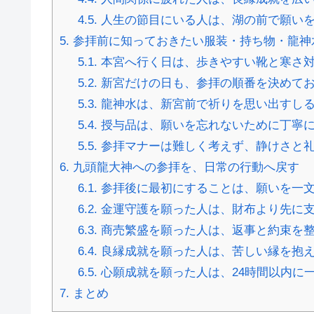
4.5.
人生の節目にいる人は、湖の前で願い
5.
参拝前に知っておきたい服装・持ち物・龍神
5.1.
本宮へ行く日は、歩きやすい靴と寒さ
5.2.
新宮だけの日も、参拝の順番を決めて
5.3.
龍神水は、新宮前で祈りを思い出すし
5.4.
授与品は、願いを忘れないために丁寧
5.5.
参拝マナーは難しく考えず、静けさと
6.
九頭龍大神への参拝を、日常の行動へ戻す
6.1.
参拝後に最初にすることは、願いを一
6.2.
金運守護を願った人は、財布より先に
6.3.
商売繁盛を願った人は、返事と約束を
6.4.
良縁成就を願った人は、苦しい縁を抱
6.5.
心願成就を願った人は、24時間以内に
7.
まとめ