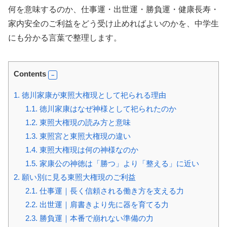
何を意味するのか、仕事運・出世運・勝負運・健康長寿・
家内安全のご利益をどう受け止めればよいのかを、中学生
にも分かる言葉で整理します。
Contents
1.
徳川家康が東照大権現として祀られる理由
1.1.
徳川家康はなぜ神様として祀られたのか
1.2.
東照大権現の読み方と意味
1.3.
東照宮と東照大権現の違い
1.4.
東照大権現は何の神様なのか
1.5.
家康公の神徳は「勝つ」より「整える」に近い
2.
願い別に見る東照大権現のご利益
2.1.
仕事運｜長く信頼される働き方を支える力
2.2.
出世運｜肩書きより先に器を育てる力
2.3.
勝負運｜本番で崩れない準備の力