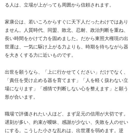
る人は、立場が上がっても周囲から信頼されます。
家康公は、若いころからすぐに天下人だったわけではあり
ません。人質時代、同盟、敗北、忍耐、政治判断を重ね、
長い時間をかけて力を固めました。だから東照大権現の出
世運は、一気に駆け上がる力よりも、時期を待ちながら器
を大きくする力に近いものです。
出世を願うなら、「上に行かせてください」だけでなく、
「責任を受け止める器を育てます」「人を軽く扱わない立
場になります」「感情で判断しない心を整えます」と願う
形が合います。
職場で評価されたい人ほど、まず足元の信用が大切です。
遅刻が多い、約束が曖昧、感謝が少ない、失敗を人のせい
にする。こうした小さな乱れは、出世運を弱めます。逆