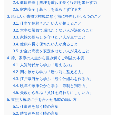
2.4.
健康長寿｜無理を重ねず長く役割を果たす力
2.5.
家内安全｜暮らしを荒らさず守る力
3.
現代人が東照大権現に願う前に整理したい5つのこと
3.1.
仕事で信頼されたい人が整えること
3.2.
大事な勝負で崩れたくない人が決めること
3.3.
家族の暮らしを守りたい人が直すこと
3.4.
健康を長く保ちたい人が戻ること
3.5.
お金と商売を安定させたい人が見ること
4.
徳川家康の人生から読み解くご利益の本質
4.1.
人質時代から学ぶ「耐える力」
4.2.
関ヶ原から学ぶ「勝つ前に整える力」
4.3.
江戸幕府から学ぶ「続く仕組みを作る力」
4.4.
晩年の家康公から学ぶ「節制と判断力」
4.5.
失敗から学ぶ「負けを終わりにしない力」
5.
東照大権現に手を合わせる時の願い方
5.1.
仕事運を願う時の言葉
5.2.
勝負運を願う時の言葉