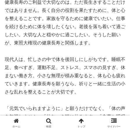
健康長寿のご利益で大切なのは、ただ長生きすることだけ
ではありません。長く自分の役割を果たすために、体と心
を整えることです。家族を守るために健康でいたい。仕事
を続けるために体を壊したくない。老後を落ち着いて過ご
したい。大切な人と穏やかに過ごしたい。そうした願い
が、東照大権現の健康長寿と関係します。
現代人は、忙しさの中で体を後回しにしがちです。睡眠不
足、食べすぎ、運動不足、ストレス、スマホの見すぎ、休
まない働き方。小さな無理が積み重なると、体も心も疲れ
ていきます。健康長寿を願うなら、祈りと一緒に生活の小
さな乱れを整えることが大切です。
「元気でいられますように」と願うだけでなく、「体の声
を無視しません」「休むべき時に休みます」「食事と睡眠
を軽く扱いません」「長く働ける生活へ戻します」と決め
ホーム
検索
トップ
サイドバー