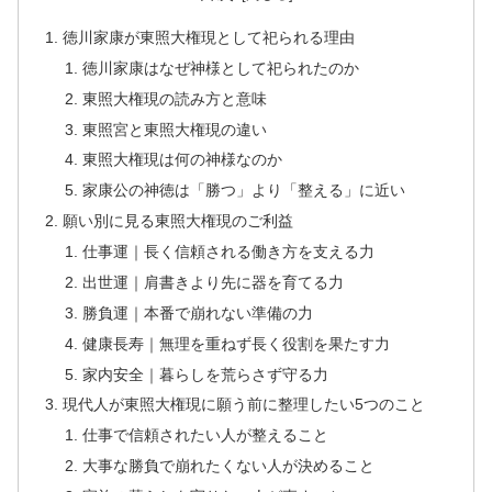
徳川家康が東照大権現として祀られる理由
徳川家康はなぜ神様として祀られたのか
東照大権現の読み方と意味
東照宮と東照大権現の違い
東照大権現は何の神様なのか
家康公の神徳は「勝つ」より「整える」に近い
願い別に見る東照大権現のご利益
仕事運｜長く信頼される働き方を支える力
出世運｜肩書きより先に器を育てる力
勝負運｜本番で崩れない準備の力
健康長寿｜無理を重ねず長く役割を果たす力
家内安全｜暮らしを荒らさず守る力
現代人が東照大権現に願う前に整理したい5つのこと
仕事で信頼されたい人が整えること
大事な勝負で崩れたくない人が決めること