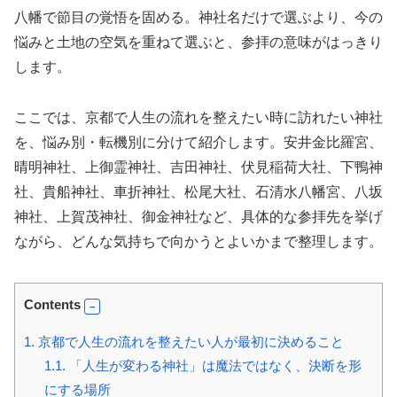
八幡で節目の覚悟を固める。神社名だけで選ぶより、今の
悩みと土地の空気を重ねて選ぶと、参拝の意味がはっきり
します。
ここでは、京都で人生の流れを整えたい時に訪れたい神社
を、悩み別・転機別に分けて紹介します。安井金比羅宮、
晴明神社、上御霊神社、吉田神社、伏見稲荷大社、下鴨神
社、貴船神社、車折神社、松尾大社、石清水八幡宮、八坂
神社、上賀茂神社、御金神社など、具体的な参拝先を挙げ
ながら、どんな気持ちで向かうとよいかまで整理します。
Contents
1.
京都で人生の流れを整えたい人が最初に決めること
1.1.
「人生が変わる神社」は魔法ではなく、決断を形
にする場所