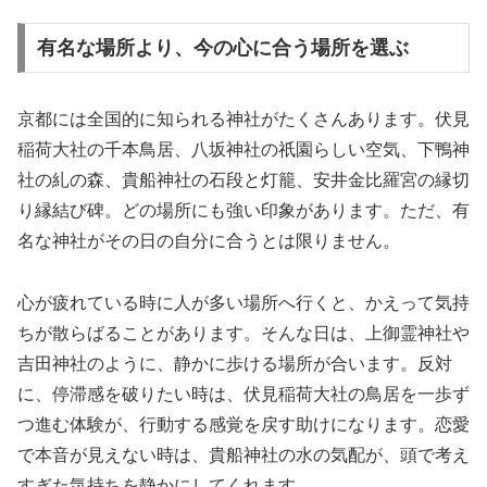
有名な場所より、今の心に合う場所を選ぶ
京都には全国的に知られる神社がたくさんあります。伏見
稲荷大社の千本鳥居、八坂神社の祇園らしい空気、下鴨神
社の糺の森、貴船神社の石段と灯籠、安井金比羅宮の縁切
り縁結び碑。どの場所にも強い印象があります。ただ、有
名な神社がその日の自分に合うとは限りません。
心が疲れている時に人が多い場所へ行くと、かえって気持
ちが散らばることがあります。そんな日は、上御霊神社や
吉田神社のように、静かに歩ける場所が合います。反対
に、停滞感を破りたい時は、伏見稲荷大社の鳥居を一歩ず
つ進む体験が、行動する感覚を戻す助けになります。恋愛
で本音が見えない時は、貴船神社の水の気配が、頭で考え
すぎた気持ちを静かにしてくれます。