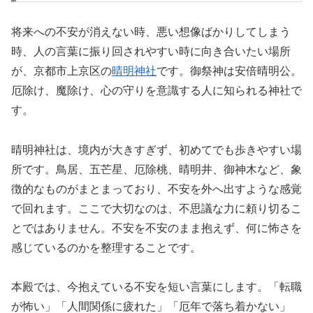
将来への不安が消えない時、悪い想像ばかりしてしまう
時、人の言葉に振り回されやすい時に向き合いたい場所
が、京都市上京区の
晴明神社
です。御祭神は安倍晴明公。
厄除け、魔除け、心の守りを意識する人に知られる神社で
す。
晴明神社は、境内が大きすぎず、初めてでも歩きやすい場
所です。鳥居、五芒星、厄除桃、晴明井、御神木など、象
徴的なものがまとまっており、不安を外へ出すような感覚
で回れます。ここで大切なのは、不思議な力に頼り切るこ
とではありません。不安を不安のまま抱えず、何に怖さを
感じているのかを整理することです。
本殿では、今抱えている不安を短い言葉にします。「転職
が怖い」「人間関係に疲れた」「厄年で落ち着かない」