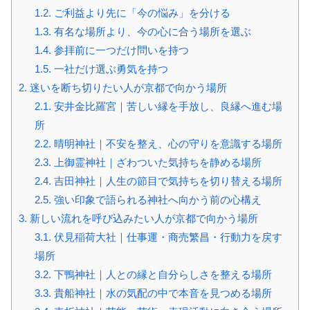
1.2.
ご利益より先に「今の悩み」を分ける
1.3.
有名な場所より、今の心に合う場所を選ぶ
1.4.
参拝前に一つだけ問いを持つ
1.5.
一社だけ選ぶ勇気を持つ
2.
迷いを断ち切りたい人が京都で向かう場所
2.1.
安井金比羅宮｜苦しい縁を手放し、良縁へ進む場
所
2.2.
晴明神社｜不安を整え、心の守りを意識する場所
2.3.
上御霊神社｜ざわついた気持ちを静める場所
2.4.
吉田神社｜人生の節目で気持ちを切り替える場所
2.5.
強い印象で語られる神社へ向かう前の心構え
3.
新しい流れを呼び込みたい人が京都で向かう場所
3.1.
伏見稲荷大社｜仕事運・商売繁昌・行動力を戻す
場所
3.2.
下鴨神社｜人との縁と自分らしさを整える場所
3.3.
貴船神社｜水の気配の中で本音を見つめる場所