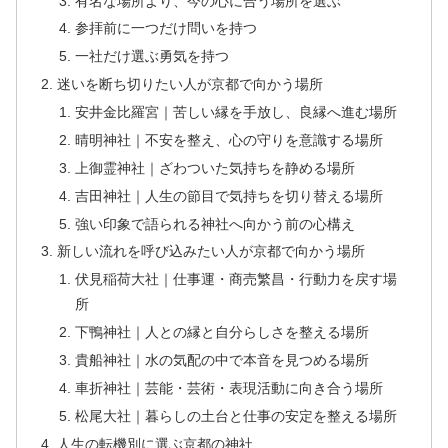
有名な場所より、今の心に合う場所を選ぶ
参拝前に一つだけ問いを持つ
一社だけ選ぶ勇気を持つ
迷いを断ち切りたい人が京都で向かう場所
安井金比羅宮｜苦しい縁を手放し、良縁へ進む場所
晴明神社｜不安を整え、心の守りを意識する場所
上御霊神社｜ざわついた気持ちを静める場所
吉田神社｜人生の節目で気持ちを切り替える場所
強い印象で語られる神社へ向かう前の心構え
新しい流れを呼び込みたい人が京都で向かう場所
伏見稲荷大社｜仕事運・商売繁昌・行動力を戻す場
所
下鴨神社｜人との縁と自分らしさを整える場所
貴船神社｜水の気配の中で本音を見つめる場所
車折神社｜芸能・芸術・表現活動に向き合う場所
松尾大社｜暮らしの土台と仕事の安定を整える場所
人生の転機別に選ぶ京都の神社