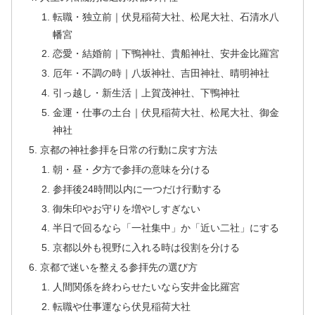
転職・独立前｜伏見稲荷大社、松尾大社、石清水八
幡宮
恋愛・結婚前｜下鴨神社、貴船神社、安井金比羅宮
厄年・不調の時｜八坂神社、吉田神社、晴明神社
引っ越し・新生活｜上賀茂神社、下鴨神社
金運・仕事の土台｜伏見稲荷大社、松尾大社、御金
神社
京都の神社参拝を日常の行動に戻す方法
朝・昼・夕方で参拝の意味を分ける
参拝後24時間以内に一つだけ行動する
御朱印やお守りを増やしすぎない
半日で回るなら「一社集中」か「近い二社」にする
京都以外も視野に入れる時は役割を分ける
京都で迷いを整える参拝先の選び方
人間関係を終わらせたいなら安井金比羅宮
転職や仕事運なら伏見稲荷大社