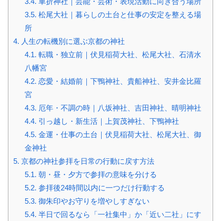
3.4.
車折神社｜芸能・芸術・表現活動に向き合う場所
3.5.
松尾大社｜暮らしの土台と仕事の安定を整える場
所
4.
人生の転機別に選ぶ京都の神社
4.1.
転職・独立前｜伏見稲荷大社、松尾大社、石清水
八幡宮
4.2.
恋愛・結婚前｜下鴨神社、貴船神社、安井金比羅
宮
4.3.
厄年・不調の時｜八坂神社、吉田神社、晴明神社
4.4.
引っ越し・新生活｜上賀茂神社、下鴨神社
4.5.
金運・仕事の土台｜伏見稲荷大社、松尾大社、御
金神社
5.
京都の神社参拝を日常の行動に戻す方法
5.1.
朝・昼・夕方で参拝の意味を分ける
5.2.
参拝後24時間以内に一つだけ行動する
5.3.
御朱印やお守りを増やしすぎない
5.4.
半日で回るなら「一社集中」か「近い二社」にす