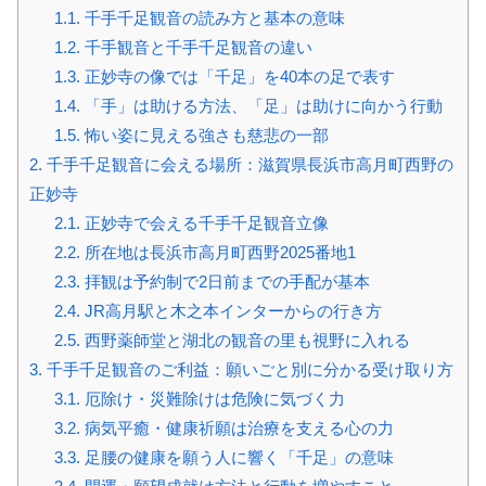
1.1.
千手千足観音の読み方と基本の意味
1.2.
千手観音と千手千足観音の違い
1.3.
正妙寺の像では「千足」を40本の足で表す
1.4.
「手」は助ける方法、「足」は助けに向かう行動
1.5.
怖い姿に見える強さも慈悲の一部
2.
千手千足観音に会える場所：滋賀県長浜市高月町西野の
正妙寺
2.1.
正妙寺で会える千手千足観音立像
2.2.
所在地は長浜市高月町西野2025番地1
2.3.
拝観は予約制で2日前までの手配が基本
2.4.
JR高月駅と木之本インターからの行き方
2.5.
西野薬師堂と湖北の観音の里も視野に入れる
3.
千手千足観音のご利益：願いごと別に分かる受け取り方
3.1.
厄除け・災難除けは危険に気づく力
3.2.
病気平癒・健康祈願は治療を支える心の力
3.3.
足腰の健康を願う人に響く「千足」の意味