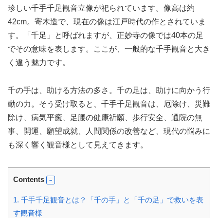
珍しい千手千足観音立像が祀られています。像高は約
42cm。寄木造で、現在の像は江戸時代の作とされていま
す。「千足」と呼ばれますが、正妙寺の像では40本の足
でその意味を表します。ここが、一般的な千手観音と大き
く違う魅力です。
千の手は、助ける方法の多さ。千の足は、助けに向かう行
動の力。そう受け取ると、千手千足観音は、厄除け、災難
除け、病気平癒、足腰の健康祈願、歩行安全、通院の無
事、開運、願望成就、人間関係の改善など、現代の悩みに
も深く響く観音様として見えてきます。
Contents
1.
千手千足観音とは？「千の手」と「千の足」で救いを表
す観音様