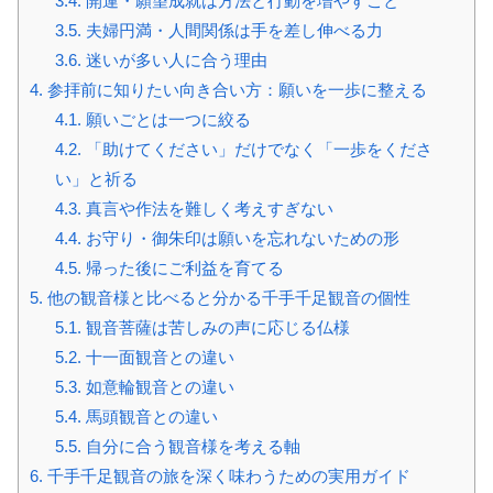
3.4.
開運・願望成就は方法と行動を増やすこと
3.5.
夫婦円満・人間関係は手を差し伸べる力
3.6.
迷いが多い人に合う理由
4.
参拝前に知りたい向き合い方：願いを一歩に整える
4.1.
願いごとは一つに絞る
4.2.
「助けてください」だけでなく「一歩をくださ
い」と祈る
4.3.
真言や作法を難しく考えすぎない
4.4.
お守り・御朱印は願いを忘れないための形
4.5.
帰った後にご利益を育てる
5.
他の観音様と比べると分かる千手千足観音の個性
5.1.
観音菩薩は苦しみの声に応じる仏様
5.2.
十一面観音との違い
5.3.
如意輪観音との違い
5.4.
馬頭観音との違い
5.5.
自分に合う観音様を考える軸
6.
千手千足観音の旅を深く味わうための実用ガイド