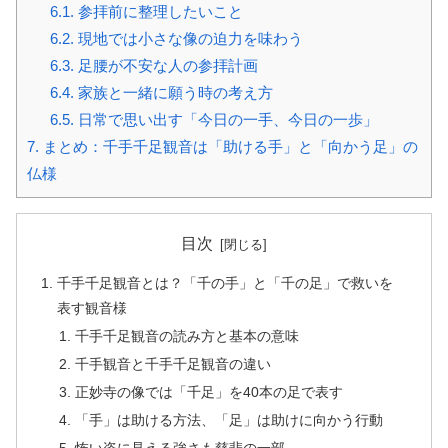
6.1.
参拝前に整理したいこと
6.2.
現地では小さな像の迫力を味わう
6.3.
足腰が不安な人の参拝計画
6.4.
家族と一緒に願う時の考え方
6.5.
日常で思い出す「今日の一手、今日の一歩」
7.
まとめ：千手千足観音は「助ける手」と「向かう足」の
仏様
目次
千手千足観音とは？「千の手」と「千の足」で救いを
表す観音様
千手千足観音の読み方と基本の意味
千手観音と千手千足観音の違い
正妙寺の像では「千足」を40本の足で表す
「手」は助ける方法、「足」は助けに向かう行動
怖い姿に見える強さも慈悲の一部