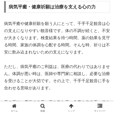
病気平癒・健康祈願は治療を支える心の力
病気平癒や健康祈願を願う人にとって、千手千足観音は心
の支えになりやすい観音様です。体の不調が続くと、不安
が大きくなります。検査結果を待つ時間、薬の効果を見守
る時間、家族の体調を心配する時間。そんな時、祈りは不
安に飲み込まれないための支えになります。
ただし、病気平癒のご利益は、医療の代わりではありませ
ん。体調が悪い時は、医師や専門家に相談し、必要な治療
を受けることが大切です。その上で、千手千足観音に手を
合わせる意味があります。
千の手は、看病する手、薬を飲む手、食事を作る手、体を
休める手にも重なります。千の足は、病院へ向かう足、通
ホーム
検索
トップ
サイドバー