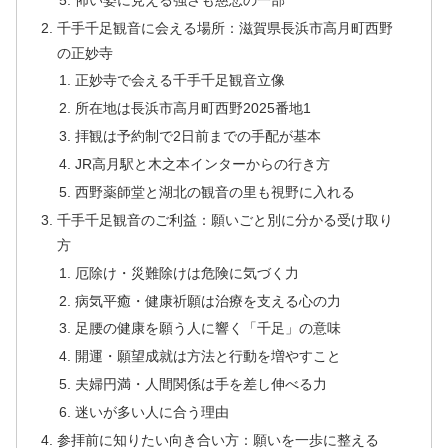
千手千足観音に会える場所：滋賀県長浜市高月町西野
の正妙寺
正妙寺で会える千手千足観音立像
所在地は長浜市高月町西野2025番地1
拝観は予約制で2日前までの手配が基本
JR高月駅と木之本インターからの行き方
西野薬師堂と湖北の観音の里も視野に入れる
千手千足観音のご利益：願いごと別に分かる受け取り
方
厄除け・災難除けは危険に気づく力
病気平癒・健康祈願は治療を支える心の力
足腰の健康を願う人に響く「千足」の意味
開運・願望成就は方法と行動を増やすこと
夫婦円満・人間関係は手を差し伸べる力
迷いが多い人に合う理由
参拝前に知りたい向き合い方：願いを一歩に整える