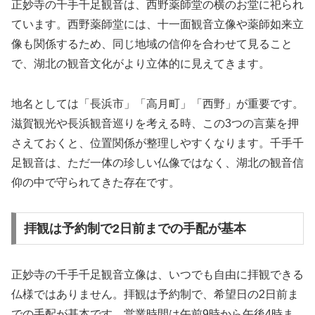
正妙寺の千手千足観音は、西野薬師堂の横のお堂に祀られ
ています。西野薬師堂には、十一面観音立像や薬師如来立
像も関係するため、同じ地域の信仰を合わせて見ること
で、湖北の観音文化がより立体的に見えてきます。
地名としては「長浜市」「高月町」「西野」が重要です。
滋賀観光や長浜観音巡りを考える時、この3つの言葉を押
さえておくと、位置関係が整理しやすくなります。千手千
足観音は、ただ一体の珍しい仏像ではなく、湖北の観音信
仰の中で守られてきた存在です。
拝観は予約制で2日前までの手配が基本
正妙寺の千手千足観音立像は、いつでも自由に拝観できる
仏様ではありません。拝観は予約制で、希望日の2日前ま
での手配が基本です。営業時間は午前9時から午後4時ま