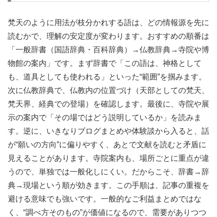
梵天のように用法が枝分かれする語は、どの情報源を先に
読むかで、理解の安定度が変わります。おすすめの順番は
「一般辞書（国語辞典・百科辞典）→仏教辞典→寺院や博
物館の案内」です。まず辞書で「この語は、神格として
も、道具としても使われる」といった“範囲”を掴みます。
次に仏教辞典で、仏教内の位置づけ（天部としての梵天、
梵天界、経典での登場）を確認します。最後に、寺院や展
示の案内で「その場ではどう説明しているか」を読みま
す。逆に、いきなりブログまとめや体験談から入ると、話
が“願いの方向”に偏りやすく、あとで文献を読むと矛盾に
見えることがあります。寺院案内も、場所ごとに重点が違
うので、単独では一般化しにくい。だからこそ、辞書→辞
典→現場という順が効きます。この手順は、記事の重複を
避ける意味でも強いです。一般的なご利益まとめではな
く、“調べ方そのもの”が価値になるので、需要がありつつ