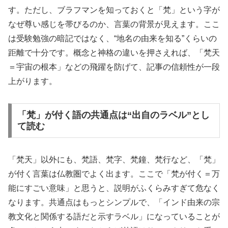
す。ただし、ブラフマンを知っておくと「梵」という字が
なぜ尊い感じを帯びるのか、言葉の背景が見えます。ここ
は受験勉強の暗記ではなく、“地名の由来を知る”くらいの
距離で十分です。概念と神格の違いを押さえれば、「梵天
＝宇宙の根本」などの飛躍を防げて、記事の信頼性が一段
上がります。
「梵」が付く語の共通点は“出自のラベル”とし
て読む
「梵天」以外にも、梵語、梵字、梵鐘、梵行など、「梵」
が付く言葉は仏教圏でよく出ます。ここで「梵が付く＝万
能にすごい意味」と思うと、説明がふくらみすぎて危なく
なります。共通点はもっとシンプルで、「インド由来の宗
教文化と関係する語だと示すラベル」になっていることが