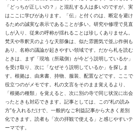
「どっちが正しいの？」と混乱する人は多いのですが、実
はここに学びがあります。「伝」と付くのは、断定を避け
るための誠実な表示であることが多い。研究や修理で見直
しが入り、従来の呼称が揺れることは珍しくありません。
梵天や帝釈天のような天部像は、似た雰囲気で並ぶ作例も
あり、名称の議論が起きやすい領域です。だから札を読む
ときは、まず「現地（所蔵側）が今どう説明しているか」
を受け取り、次に「なぜそう説明しているか」を探しま
す。根拠は、由来書、持物、服装、配置などです。ここで
役立つのがメモです。札の文言をそのまま覚えるより、
「根拠の種類」を覚えると、次に別の寺で同じ状況に出会
ったときも対応できます。記事としては、この“札の読み
方”を入れるだけで、一般的なご利益記事から大きく差別
化できます。読者も「次の拝観で使える」と感じやすいテ
ーマです。