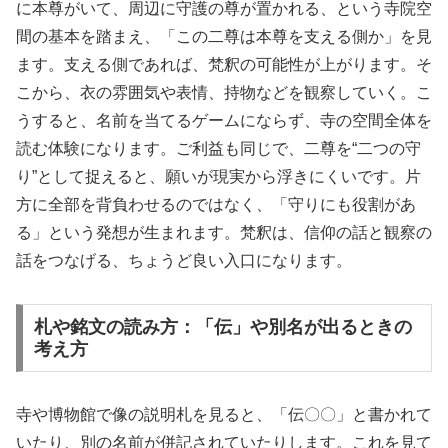
に本尊がいて、周辺に守護の尊が置かれる、という寺院空
間の基本を踏まえ、「この二尊は本尊を支える側か」を見
ます。支える側であれば、梵釈の可能性が上がります。そ
こから、衣の雰囲気や表情、持物などを観察していく。こ
うすると、名前を当てるゲームにならず、寺の空間全体を
読む体験になります。ご利益も同じで、二尊を“二つの守
り”として捉えると、願いが現実から浮きにくいです。片
方に全部を背負わせるのではなく、「守りにも役割があ
る」という発想が生まれます。梵釈は、信仰の話と観察の
話をつなげる、ちょうど良い入口になります。
札や銘文の読み方：「伝」や別名が出るときの
考え方
寺や博物館で像の説明札を見ると、「伝〇〇」と書かれて
いたり、別の名前が併記されていたりします。これを見て