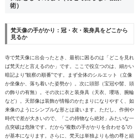
術）
梵天像の手がかり：冠・衣・装身具をどこから
見るか
寺で梵天像に出会ったとき、最初に困るのは「どこを見れ
ば梵天だと言えるのか」です。ここで役立つのは、細かい
暗記より“観察の順番”です。まず全体のシルエット（立像
か坐像か、落ち着いた姿勢か）。次に頭部（宝冠や髻、頭
の飾りの有無）。その次に衣と装身具（天衣、瓔珞、腕輪
など）。天部像は装飾が情報のかたまりになりやすく、如
来像のようにシンプルな形とは違います。ただし、作例や
時代で差が大きいので、「この持物なら絶対」みたいな一
点突破は危険です。だから“複数の手がかりを合わせる”の
が基本になります。さらに、梵天は単独よりも他の尊と組