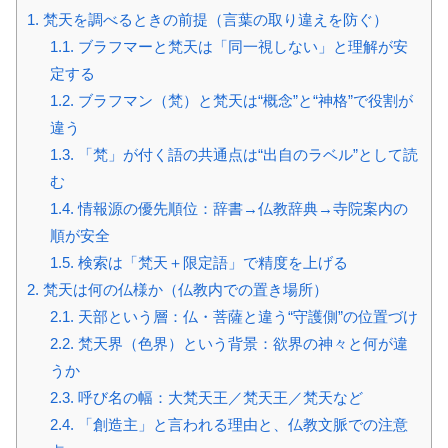
1.
梵天を調べるときの前提（言葉の取り違えを防ぐ）
1.1.
ブラフマーと梵天は「同一視しない」と理解が安
定する
1.2.
ブラフマン（梵）と梵天は“概念”と“神格”で役割が
違う
1.3.
「梵」が付く語の共通点は“出自のラベル”として読
む
1.4.
情報源の優先順位：辞書→仏教辞典→寺院案内の
順が安全
1.5.
検索は「梵天＋限定語」で精度を上げる
2.
梵天は何の仏様か（仏教内での置き場所）
2.1.
天部という層：仏・菩薩と違う“守護側”の位置づけ
2.2.
梵天界（色界）という背景：欲界の神々と何が違
うか
2.3.
呼び名の幅：大梵天王／梵天王／梵天など
2.4.
「創造主」と言われる理由と、仏教文脈での注意