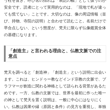
う柱を置き、呼び名の揺れは「表記の幅」として扱うのが
安全です。読者にとって実用的なのは、「現地で札が違っ
ても慌てない」ことです。大切なのは、像の周辺情報（並
び、持物、寺院の説明）と合わせて読むこと。名前だけで
早合点しない、という態度が、梵天に限らず仏像鑑賞全体
の基礎になります。
「創造主」と言われる理由と、仏教文脈での注
意点
梵天を調べると「創造神」「創造主」という説明に出会い
ます。これは、ヒンドゥー教などインド宗教の文脈で、ブ
ラフマーが創造に関わる神格として語られる背景があるた
めです。一方、仏教の文脈では、世界を最初に作った唯一
の神として梵天を置く説明は、一般に中心にはなりにく
い。仏教は因果や縁（原因と条件）の見方を重視し、単独