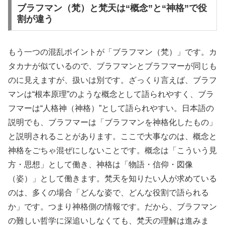
ブラフマン（梵）と梵天は“概念”と“神格”で役
割が違う
もう一つの混乱ポイントが「ブラフマン（梵）」です。カ
タカナが似ているので、ブラフマンとブラフマーが同じも
のに見えますが、扱いは別です。ざっくり言えば、ブラフ
マンは“根本原理”のような概念として語られやすく、ブラ
フマーは“人格神（神格）”として語られやすい。日本語の
説明でも、ブラフマーは「ブラフマンを神格化したもの」
と説明されることがあります。ここで大事なのは、概念と
神格をごちゃ混ぜにしないことです。概念は「こういう見
方・思想」として働き、神格は「物語・信仰・図像
（姿）」として働きます。梵天を知りたい人が求めている
のは、多くの場合「どんな姿で、どんな役割で語られる
か」です。つまり神格側の情報です。だから、ブラフマン
の難しい哲学に深追いしなくても、梵天の理解は進みま