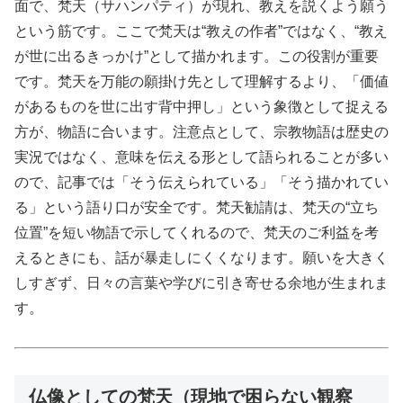
面で、梵天（サハンパティ）が現れ、教えを説くよう願う
という筋です。ここで梵天は“教えの作者”ではなく、“教え
が世に出るきっかけ”として描かれます。この役割が重要
です。梵天を万能の願掛け先として理解するより、「価値
があるものを世に出す背中押し」という象徴として捉える
方が、物語に合います。注意点として、宗教物語は歴史の
実況ではなく、意味を伝える形として語られることが多い
ので、記事では「そう伝えられている」「そう描かれてい
る」という語り口が安全です。梵天勧請は、梵天の“立ち
位置”を短い物語で示してくれるので、梵天のご利益を考
えるときにも、話が暴走しにくくなります。願いを大きく
しすぎず、日々の言葉や学びに引き寄せる余地が生まれま
す。
仏像としての梵天（現地で困らない観察