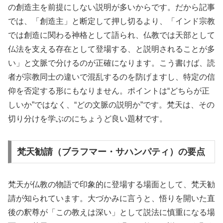
の創造主を前提にしない説明が多いからです。だから記事
では、「創造主」と断定して押し切るより、「インド宗教
では創造に関わる神格として語られ、仏教では天部として
仏法を支える存在として登場する、と説明されることが多
い」と文脈で分けるのが正確になります。こう書けば、読
者が宗教同士の違いで混乱するのを防げますし、特定の信
仰を否定する形にもなりません。ポイントは“どちらが正
しいか”ではなく、“どの文脈の説明か”です。梵天は、その
切り分けを学ぶのにちょうど良い題材です。
梵天勧請（ブラフマー・サハンパティ）の要点
梵天が仏教の物語で印象的に登場する場面として、梵天勧
請が知られています。大づかみに言うと、悟りを開いた直
後の釈尊が「この教えは深い」として説法に慎重になる場