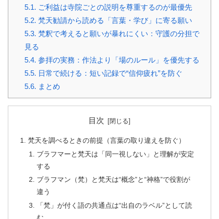
5.1.
ご利益は寺院ごとの説明を尊重するのが最優先
5.2.
梵天勧請から読める「言葉・学び」に寄る願い
5.3.
梵釈で考えると願いが暴れにくい：守護の分担で
見る
5.4.
参拝の実務：作法より「場のルール」を優先する
5.5.
日常で続ける：短い記録で“信仰疲れ”を防ぐ
5.6.
まとめ
目次
梵天を調べるときの前提（言葉の取り違えを防ぐ）
ブラフマーと梵天は「同一視しない」と理解が安定
する
ブラフマン（梵）と梵天は“概念”と“神格”で役割が
違う
「梵」が付く語の共通点は“出自のラベル”として読
む