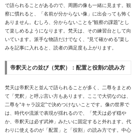
で語られることがあるので、周囲の像も一緒に見ます。観
察に慣れると、「名前が分からない像」に出会っても怖く
ありません。むしろ、分からないことを“観察の課題”とし
て楽しめるようになります。梵天は、その練習台として向
いています。派手な物語だけでなく、“見て確かめる”楽し
みを記事に入れると、読者の満足度も上がります。
帝釈天との並び（梵釈）：配置と役割の読み方
梵天は帝釈天と並んで語られることが多く、二尊をまとめ
て「梵釈」と呼ぶ言い方もあります。ここで大切なのは、
二尊を“キャラ設定”で決めつけないことです。像の世界で
は、時代や流派で表現が揺れるので、「梵天は必ず穏や
か、帝釈天は必ず武神」みたいに固定すると外れます。代
わりに使えるのが「配置」と「役割」の読み方です。中心