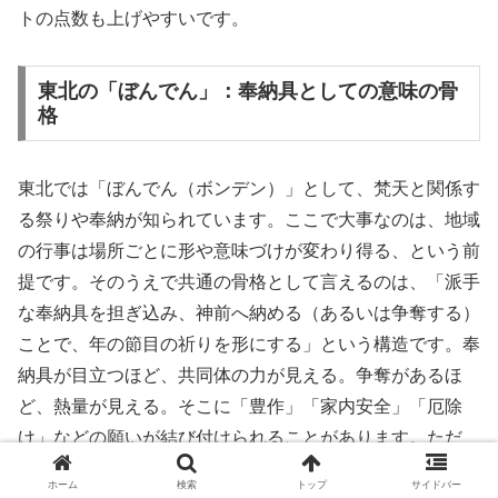
トの点数も上げやすいです。
東北の「ぼんでん」：奉納具としての意味の骨
格
東北では「ぼんでん（ボンデン）」として、梵天と関係す
る祭りや奉納が知られています。ここで大事なのは、地域
の行事は場所ごとに形や意味づけが変わり得る、という前
提です。そのうえで共通の骨格として言えるのは、「派手
な奉納具を担ぎ込み、神前へ納める（あるいは争奪する）
ことで、年の節目の祈りを形にする」という構造です。奉
納具が目立つほど、共同体の力が見える。争奪があるほ
ど、熱量が見える。そこに「豊作」「家内安全」「厄除
け」などの願いが結び付けられることがあります。ただ
し、ここは寺の梵天像のご利益と直結させない方が良いで
ホーム
検索
トップ
サイドバー