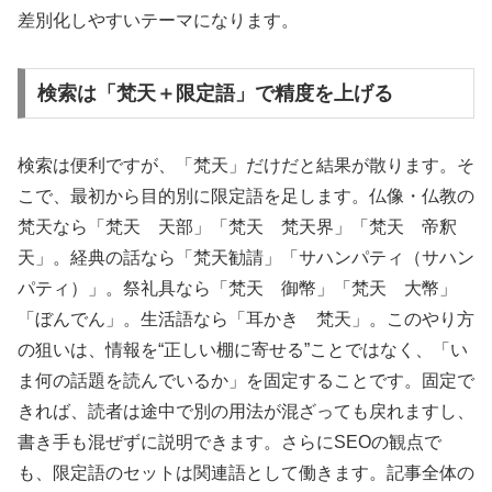
差別化しやすいテーマになります。
検索は「梵天＋限定語」で精度を上げる
検索は便利ですが、「梵天」だけだと結果が散ります。そ
こで、最初から目的別に限定語を足します。仏像・仏教の
梵天なら「梵天 天部」「梵天 梵天界」「梵天 帝釈
天」。経典の話なら「梵天勧請」「サハンパティ（サハン
パティ）」。祭礼具なら「梵天 御幣」「梵天 大幣」
「ぼんでん」。生活語なら「耳かき 梵天」。このやり方
の狙いは、情報を“正しい棚に寄せる”ことではなく、「い
ま何の話題を読んでいるか」を固定することです。固定で
きれば、読者は途中で別の用法が混ざっても戻れますし、
書き手も混ぜずに説明できます。さらにSEOの観点で
も、限定語のセットは関連語として働きます。記事全体の