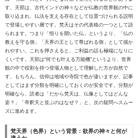
す。天部は、古代インドの神々などが仏教の世界観の中に
取り込まれ、仏法を支える存在として位置づけられる説明
で登場しやすい層です。梵天はその代表格の一つとして語
られます。つまり「悟りを開いた仏」というより、「仏の
教えを守る側」「天界の王として尊ばれる側」として描か
れやすい。これを押さえると、ご利益の話も極端になりに
くいです。天部は“何でも叶える万能機”というより、世界
観の中で役割を持つ登場人物として理解した方が自然で
す。もちろん、信仰は地域や寺院で色が違いますが、記事
としてはまず分類を明確にしておくのが安全です。分類が
明確なら、読者は「だから梵天は、仏像としてはどんな
姿？」「帝釈天と並ぶのはなぜ？」と、次の疑問へスムー
ズに進めます。
梵天界（色界）という背景：欲界の神々と何が