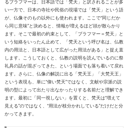
るブラフマーは、日本語では「梵天」と訳されることが多
い一方で、日本の寺社や民俗の現場では「梵天」という語
が、仏像そのもの以外にも使われます。ここで“同じだか
ら同じ意味”と決めると、情報が増えるほど頭が散らかり
ます。そこで最初の約束として、「ブラフマー＝梵天」と
いう短絡をいったん止めて、「梵天という呼び名は、仏教
内の用法と、日本語として広がった用法がある」と捉え直
します。こうしておくと、仏教の説明を読んでいるのに祭
礼具の話が混ざってきた、という場面でも落ち着いて戻れ
ます。さらに、仏像の解説に出る「梵天王」「大梵天王」
という表現も、単に“偉い梵天”ではなく、文献や宗派の説
明の型によって出たり出なかったりする名前だと理解でき
ます。最初に「同一視しない」を置くと、梵天は“増えて
見える”のではなく、“用法が枝分かれしている”だけだと分
かってきます。