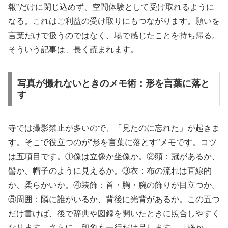
報”だけに閉じ込めず、空間体験として受け取れるように
なる。これはご利益の受け取りにもつながります。願いを
言葉だけで扱うのではなく、場で感じたことを持ち帰る。
そういう記事は、長く読まれます。
写真が撮れないときのメモ術：形を言葉に落と
す
寺では撮影禁止が多いので、「見たのに忘れた」が起きま
す。そこで役立つのが“形を言葉に落とす”メモです。コツ
は五項目です。①像は立像か坐像か。②頭：冠があるか、
髻か、帽子のように見えるか。③衣：布の流れは直線的
か、柔らかいか。④装飾：首・胸・腕の飾りが目立つか。
⑤周囲：隣に誰がいるか、背後に光背があるか。この五つ
だけ書けば、後で辞典や図録を開いたときに照合しやすく
なります。さらに、印象も一行だけ足します。「静か」