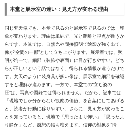
本堂と展示室の違い：見え方が変わる理由
同じ梵天像でも、本堂で見るのと展示室で見るのでは、印
象が変わります。理由は単純で、光と距離と視点が違うか
らです。本堂では、自然光や間接照明で陰影が強く出て、
像が“空間の一部”として立ち上がります。展示室では、照
明が均一で、細部（装飾や表面）に目が行きやすい。どち
らが正しいという話ではなく、得られる情報が違うだけで
す。梵天のように装身具が多い像は、展示室で細部を確認
すると理解が進みます。一方で、本堂での“立ち姿の
圧”は、写真や図録では得られません。だから、記事では
「現地でしか分からない観察の価値」を言葉にしてあげる
と、読者が行動に移りやすい。さらに、見え方が変わるこ
とを知っていると、現地で「思ったより怖い」「思ったよ
り静か」など、感想の幅も増えます。信仰の対象を“情