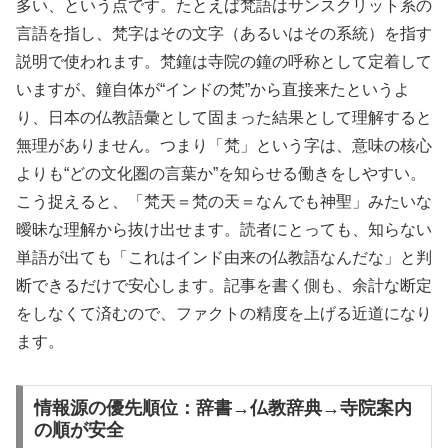
多い、という点です。たとえば梵語はサンスクリット系の
言語を指し、梵字はその文字（あるいはその系統）を指す
説明で使われます。梵鐘は寺院の鐘の呼称として定着して
いますが、鐘自体が“インドの梵”から直接来たというよ
り、日本の仏教語彙として固まった結果として理解すると
無理がありません。つまり「梵」という字は、意味の核心
よりも“どの文化圏の言葉か”を知らせる働きをしやすい。
こう捉えると、「梵天＝梵の天＝なんでも神聖」みたいな
曖昧な理解から抜け出せます。読者にとっても、知らない
単語が出ても「これはインド由来の仏教語なんだな」と判
断できるだけで安心します。記事を書く側も、余計な断定
をしなくて済むので、ファクトの精度を上げる近道になり
ます。
情報源の優先順位：辞書→仏教辞典→寺院案内
の順が安全