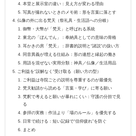
本堂と展示室の違い：見え方が変わる理由
写真が撮れないときのメモ術：形を言葉に落とす
仏像の外に出る梵天（祭礼具・生活語への分岐）
御幣・大幣が「梵天」と呼ばれる系統
東北の「ぼんでん」：奉納具としての意味の骨格
耳かきの房「梵天」：辞書的説明と“諸説”の扱い方
同音異義が増える仕組み：形の連想と縁起の働き
用語を混ぜない実用分類：神具／仏像／生活用品
ご利益を“誤解なく”受け取る（願い方の型）
ご利益は寺院ごとの説明を尊重するのが最優先
梵天勧請から読める「言葉・学び」に寄る願い
梵釈で考えると願いが暴れにくい：守護の分担で見
る
参拝の実務：作法より「場のルール」を優先する
日常で続ける：短い記録で“信仰疲れ”を防ぐ
まとめ