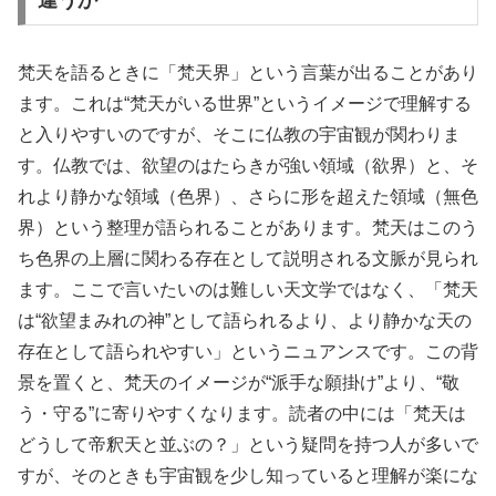
違うか
梵天を語るときに「梵天界」という言葉が出ることがあり
ます。これは“梵天がいる世界”というイメージで理解する
と入りやすいのですが、そこに仏教の宇宙観が関わりま
す。仏教では、欲望のはたらきが強い領域（欲界）と、そ
れより静かな領域（色界）、さらに形を超えた領域（無色
界）という整理が語られることがあります。梵天はこのう
ち色界の上層に関わる存在として説明される文脈が見られ
ます。ここで言いたいのは難しい天文学ではなく、「梵天
は“欲望まみれの神”として語られるより、より静かな天の
存在として語られやすい」というニュアンスです。この背
景を置くと、梵天のイメージが“派手な願掛け”より、“敬
う・守る”に寄りやすくなります。読者の中には「梵天は
どうして帝釈天と並ぶの？」という疑問を持つ人が多いで
すが、そのときも宇宙観を少し知っていると理解が楽にな