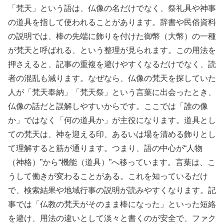
「梵天」という語は、仏像の名だけでなく、祭礼具や神事
の道具を指して使われることがあります。辞書や民俗資料
の説明では、棒の先端に飾りを付けた御幣（大幣）の一種
が梵天と呼ばれる、という整理が見られます。この用法を
押さえると、記事の重複を避けやすくなるだけでなく、読
者の混乱も減ります。なぜなら、仏像の梵天を探していた
人が「梵天奉納」「梵天祭」という言葉に出会ったとき、
仏像の話だと誤解しやすいからです。ここでは「誰の像
か」ではなく「何の道具か」が主役になります。道具とし
ての梵天は、神を迎える印、あるいは場を清める飾りとし
て理解すると筋が通ります。つまり、語の中心が“人物
（神格）”から“機能（道具）”へ移っています。言葉は、こ
うして働きが変わることがある。これを知っているだけ
で、検索結果や地域行事の説明が読みやすくなります。記
事では「仏教の梵天がそのまま棒になった」といった短絡
を避け、用法の違いとして淡々と書くのが安全で、ファク