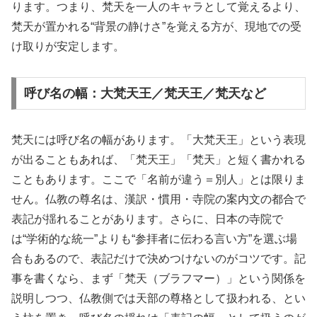
ります。つまり、梵天を一人のキャラとして覚えるより、
梵天が置かれる“背景の静けさ”を覚える方が、現地での受
け取りが安定します。
呼び名の幅：大梵天王／梵天王／梵天など
梵天には呼び名の幅があります。「大梵天王」という表現
が出ることもあれば、「梵天王」「梵天」と短く書かれる
こともあります。ここで「名前が違う＝別人」とは限りま
せん。仏教の尊名は、漢訳・慣用・寺院の案内文の都合で
表記が揺れることがあります。さらに、日本の寺院で
は“学術的な統一”よりも“参拝者に伝わる言い方”を選ぶ場
合もあるので、表記だけで決めつけないのがコツです。記
事を書くなら、まず「梵天（ブラフマー）」という関係を
説明しつつ、仏教側では天部の尊格として扱われる、とい