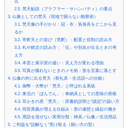
点
2.5.
梵天勧請（ブラフマー・サハンパティ）の要点
3.
仏像としての梵天（現地で困らない観察術）
3.1.
梵天像の手がかり：冠・衣・装身具をどこから見
るか
3.2.
帝釈天との並び（梵釈）：配置と役割の読み方
3.3.
札や銘文の読み方：「伝」や別名が出るときの考
え方
3.4.
本堂と展示室の違い：見え方が変わる理由
3.5.
写真が撮れないときのメモ術：形を言葉に落とす
4.
仏像の外に出る梵天（祭礼具・生活語への分岐）
4.1.
御幣・大幣が「梵天」と呼ばれる系統
4.2.
東北の「ぼんでん」：奉納具としての意味の骨格
4.3.
耳かきの房「梵天」：辞書的説明と“諸説”の扱い方
4.4.
同音異義が増える仕組み：形の連想と縁起の働き
4.5.
用語を混ぜない実用分類：神具／仏像／生活用品
5.
ご利益を“誤解なく”受け取る（願い方の型）