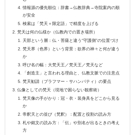
情報源の優先順位：辞書→仏教辞典→寺院案内の順
が安全
検索は「梵天＋限定語」で精度を上げる
梵天は何の仏様か（仏教内での置き場所）
天部という層：仏・菩薩と違う“守護側”の位置づけ
梵天界（色界）という背景：欲界の神々と何が違う
か
呼び名の幅：大梵天王／梵天王／梵天など
「創造主」と言われる理由と、仏教文脈での注意点
梵天勧請（ブラフマー・サハンパティ）の要点
仏像としての梵天（現地で困らない観察術）
梵天像の手がかり：冠・衣・装身具をどこから見る
か
帝釈天との並び（梵釈）：配置と役割の読み方
札や銘文の読み方：「伝」や別名が出るときの考え
方