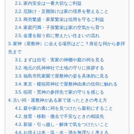
2.1.
家内安全は一番大切なご利益
2.2.
厄除け・災難除けは家の境界を整えること
2.3.
商売繁盛・家業繁栄は信用を守るご利益
2.4.
家庭円満・子孫繁栄は家の空気から育つ
2.5.
金運を願う前に整えたい住まいの流れ
3.
家神（屋敷神）に会える場所はどこ？身近な祠から参拝
先まで
3.1.
まずは自宅・実家の神棚や庭の祠を見る
3.2.
地元の氏神神社で土地の守りに挨拶する
3.3.
福島市民家園で屋敷神の姿を具体的に見る
3.4.
東京・榎稲荷神社で屋敷神由来の信仰に触れる
3.5.
稲荷・荒神の参拝先で家の守りを感じる
4.
古い祠・屋敷神がある家で迷ったときの考え方
4.1.
庭や家の裏に祠を見つけたら最初にすること
4.2.
放置・移動・撤去で不安なときの相談先
4.3.
新築・引っ越し・解体で気をつけたいこと
4.4.
お供えは米・塩・水・酒を無理なく考える