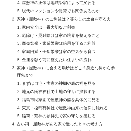
屋敷神の正体は地域や家によって変わる
現代のマンションや賃貸でも関係あるのか
家神（屋敷神）のご利益は？暮らしの土台を守る力
家内安全は一番大切なご利益
厄除け・災難除けは家の境界を整えること
商売繁盛・家業繁栄は信用を守るご利益
家庭円満・子孫繁栄は家の空気から育つ
金運を願う前に整えたい住まいの流れ
家神（屋敷神）に会える場所はどこ？身近な祠から参
拝先まで
まずは自宅・実家の神棚や庭の祠を見る
地元の氏神神社で土地の守りに挨拶する
福島市民家園で屋敷神の姿を具体的に見る
東京・榎稲荷神社で屋敷神由来の信仰に触れる
稲荷・荒神の参拝先で家の守りを感じる
古い祠・屋敷神がある家で迷ったときの考え方