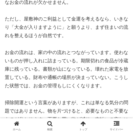
なお金の流れが欠かせません。
ただし、屋敷神のご利益として金運を考えるなら、いきな
り「大金が入りますように」と願うより、まず住まいの流
れを整えるほうが自然です。
お金の流れは、家の中の流れとつながっています。使わな
いものが押し入れに詰まっている。期限切れの食品が冷蔵
庫に残っている。書類が山になっている。壊れた家電を放
置している。財布や通帳の場所が決まっていない。こうし
た状態では、お金の管理もしにくくなります。
掃除開運という言葉がありますが、これは単なる気分の問
題ではありません。物を片づけると、必要なものと不要な
ものが分かります。不要な買い物が減り、支払いの忘れに
も気づきやすくなります。つまり、金運を整える前に、家
ホーム
検索
トップ
サイドバー