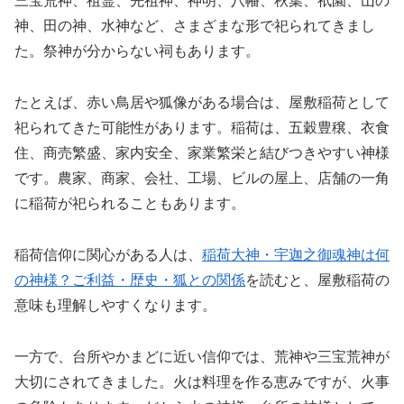
三宝荒神、祖霊、先祖神、神明、八幡、秋葉、祇園、山の
神、田の神、水神など、さまざまな形で祀られてきまし
た。祭神が分からない祠もあります。
たとえば、赤い鳥居や狐像がある場合は、屋敷稲荷として
祀られてきた可能性があります。稲荷は、五穀豊穣、衣食
住、商売繁盛、家内安全、家業繁栄と結びつきやすい神様
です。農家、商家、会社、工場、ビルの屋上、店舗の一角
に稲荷が祀られることもあります。
稲荷信仰に関心がある人は、
稲荷大神・宇迦之御魂神は何
の神様？ご利益・歴史・狐との関係
を読むと、屋敷稲荷の
意味も理解しやすくなります。
一方で、台所やかまどに近い信仰では、荒神や三宝荒神が
大切にされてきました。火は料理を作る恵みですが、火事