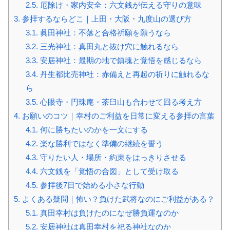
2.5.
厄除け・家内安全：六文銭が伝える守りの意味
3.
参拝するならどこ｜上田・大阪・九度山の選び方
3.1.
眞田神社：不落と合格祈願を願うなら
3.2.
三光神社：真田丸と抜け穴に触れるなら
3.3.
安居神社：最期の地で鎮魂と覚悟を感じるなら
3.4.
丹生都比売神社：赤備えと再起の祈りに触れるな
ら
3.5.
心眼寺・円珠庵・茶臼山も合わせて回る考え方
4.
お願いのコツ｜幸村のご利益を日常に変える参拝の言葉
4.1.
何に勝ちたいのかを一文にする
4.2.
楽な勝利ではなく準備の継続を誓う
4.3.
守りたい人・場所・約束をはっきりさせる
4.4.
六文銭を「覚悟の合図」として受け取る
4.5.
参拝後7日で始める小さな行動
5.
よくある疑問｜怖い？負けた武将なのにご利益がある？
5.1.
真田幸村は負けたのになぜ勝負運なのか
5.2.
安居神社は真田幸村を祀る神社なのか