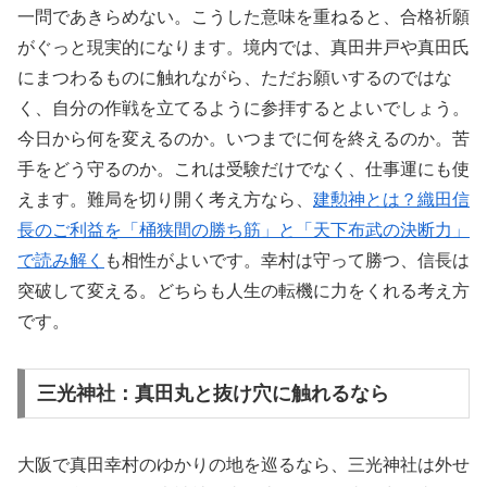
一問であきらめない。こうした意味を重ねると、合格祈願
がぐっと現実的になります。境内では、真田井戸や真田氏
にまつわるものに触れながら、ただお願いするのではな
く、自分の作戦を立てるように参拝するとよいでしょう。
今日から何を変えるのか。いつまでに何を終えるのか。苦
手をどう守るのか。これは受験だけでなく、仕事運にも使
えます。難局を切り開く考え方なら、
建勲神とは？織田信
長のご利益を「桶狭間の勝ち筋」と「天下布武の決断力」
で読み解く
も相性がよいです。幸村は守って勝つ、信長は
突破して変える。どちらも人生の転機に力をくれる考え方
です。
三光神社：真田丸と抜け穴に触れるなら
大阪で真田幸村のゆかりの地を巡るなら、三光神社は外せ