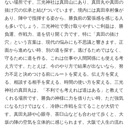
ない場所です。三光神社は真田山にあり、真田丸や真田の
抜け穴の伝承と結びついています。境内には真田幸村像が
あり、陣中で指揮する姿から、勝負前の緊張感を感じる人
も多いでしょう。三光神社で受け取りやすいご利益は、勝
負運、作戦力、道を切り開く力です。特に「真田の抜け
穴」という言葉は、現代の悩みにも不思議と響きます。正
面から進めない時、別の道を探す。逃げるためではなく、
守るために道を作る。これは仕事や人間関係にも使える考
え方です。たとえば、今のやり方で結果が出ないなら、努
力不足と決めつける前にルートを変える。伝え方を変え
る、相談する相手を変える、時間の使い方を変える。三光
神社の真田丸は、「不利でも考えれば道はある」と教えて
くれる場所です。勝負の神様に力を借りたい時、ただ強気
になるだけではなく、冷静に作戦を立てることが大切で
す。真田丸跡や心眼寺、茶臼山なども合わせて歩くと、大
坂の陣の空気を立体的に感じられます。大阪で人生の流れ