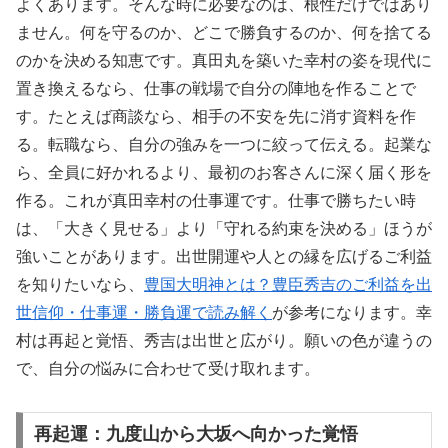
よくあります。そんな時に必要なのは、根性だけではあり
ません。何を守るのか、どこで勝負するのか、何を捨てる
のかを決める知恵です。真田丸を築いた幸村の姿を現代に
置き換えるなら、仕事の戦場で自分の陣地を作ることで
す。たとえば商談なら、相手の不安を先に消す資料を作
る。転職なら、自分の強みを一つに絞って伝える。起業な
ら、全員に好かれるより、最初のお客さんに深く届く形を
作る。これが真田幸村の仕事運です。仕事で勝ちたい時
は、「大きく見せる」より「守れる約束を決める」ほうが
強いことがあります。出世開運や人との縁を広げるご利益
を知りたいなら、
豊国大明神とは？豊臣秀吉のご利益を出
世信仰・仕事運・勝負運で読み解く
が参考になります。幸
村は再起と覚悟、秀吉は出世と広がり。願いの色が違うの
で、自分の悩みに合わせて受け取れます。
再起運：九度山から大坂へ向かった覚悟