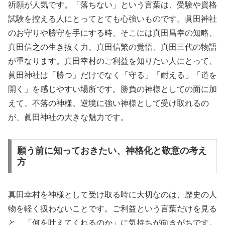
祈願が人気です。「落ちない」という言葉は、受験や資格
試験を控える人にとってとても心強いものです。眞田神社
のお守りや勝守を手にする時、そこには真田昌幸の知略、
真田信之の生き抜く力、真田信繁の覚悟、真田三代の物語
が重なります。真田幸村のご利益を知りたい人にとって、
眞田神社は「勝つ」だけでなく「守る」「耐える」「道を
開く」を感じやすい場所です。勝負の神様としての面に加
えて、不落の神様、逆境に強い神様として受け取れるの
が、眞田神社の大きな魅力です。
願う前に知っておきたい、神格化と敬意の考え
方
真田幸村を神様として受け取る時に大切なのは、歴史の人
物を軽く扱わないことです。ご利益という言葉だけを見る
と、「何を叶えてくれるのか」に気持ちが向きがちです。