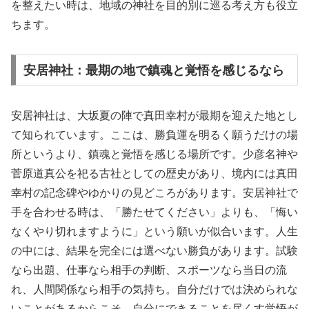
を整えたい時は、地域の神社を目的別に巡る考え方も役立
ちます。
安居神社：最期の地で鎮魂と覚悟を感じるなら
安居神社は、大坂夏の陣で真田幸村が最期を迎えた地とし
て知られています。ここは、勝負運を明るく願うだけの場
所というより、鎮魂と覚悟を感じる場所です。少彦名神や
菅原道真公を祀る古社としての歴史があり、境内には真田
幸村の記念碑やゆかりの見どころがあります。安居神社で
手を合わせる時は、「勝たせてください」よりも、「悔い
なくやり切れますように」という願いが似合います。人生
の中には、結果を完全には選べない勝負があります。試験
なら出題、仕事なら相手の判断、スポーツなら当日の流
れ、人間関係なら相手の気持ち。自分だけでは決められな
いことがあるからこそ、自分にできることを尽くす覚悟が