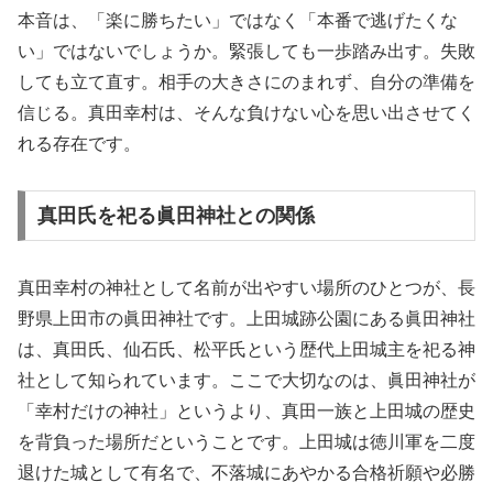
本音は、「楽に勝ちたい」ではなく「本番で逃げたくな
い」ではないでしょうか。緊張しても一歩踏み出す。失敗
しても立て直す。相手の大きさにのまれず、自分の準備を
信じる。真田幸村は、そんな負けない心を思い出させてく
れる存在です。
真田氏を祀る眞田神社との関係
真田幸村の神社として名前が出やすい場所のひとつが、長
野県上田市の眞田神社です。上田城跡公園にある眞田神社
は、真田氏、仙石氏、松平氏という歴代上田城主を祀る神
社として知られています。ここで大切なのは、眞田神社が
「幸村だけの神社」というより、真田一族と上田城の歴史
を背負った場所だということです。上田城は徳川軍を二度
退けた城として有名で、不落城にあやかる合格祈願や必勝