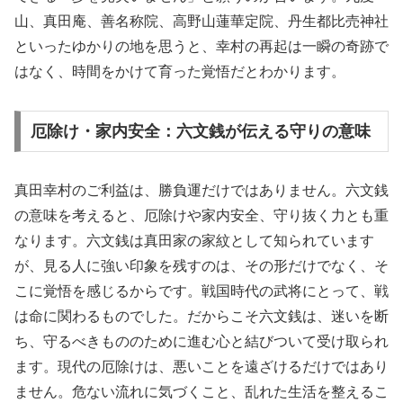
山、真田庵、善名称院、高野山蓮華定院、丹生都比売神社
といったゆかりの地を思うと、幸村の再起は一瞬の奇跡で
はなく、時間をかけて育った覚悟だとわかります。
厄除け・家内安全：六文銭が伝える守りの意味
真田幸村のご利益は、勝負運だけではありません。六文銭
の意味を考えると、厄除けや家内安全、守り抜く力とも重
なります。六文銭は真田家の家紋として知られています
が、見る人に強い印象を残すのは、その形だけでなく、そ
こに覚悟を感じるからです。戦国時代の武将にとって、戦
は命に関わるものでした。だからこそ六文銭は、迷いを断
ち、守るべきもののために進む心と結びついて受け取られ
ます。現代の厄除けは、悪いことを遠ざけるだけではあり
ません。危ない流れに気づくこと、乱れた生活を整えるこ