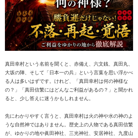
真田幸村という名前を聞くと、赤備え、六文銭、真田丸、
大坂の陣、そして「日本一の兵」という言葉を思い浮かべ
る人は多いはずです。けれど、「真田幸村は何の神様な
の？」「真田信繁にはどんなご利益があるの？」と聞かれ
ると、少し答えに迷うかもしれません。
先にわかりやすく言うと、真田幸村は火の神や水の神のよ
うな自然神ではありません。歴史上の人物である真田信繁
が、ゆかりの地や眞田神社、三光神社、安居神社、九度山