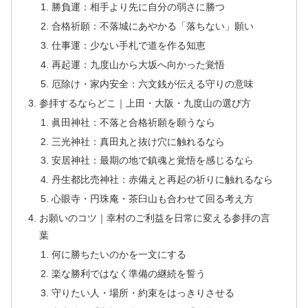
勝負運：相手より先に自分の弱さに勝つ
合格祈願：不落城にあやかる「落ちない」願い
仕事運：少ない手札で道を作る知恵
再起運：九度山から大坂へ向かった覚悟
厄除け・家内安全：六文銭が伝える守りの意味
参拝するならどこ｜上田・大阪・九度山の選び方
眞田神社：不落と合格祈願を願うなら
三光神社：真田丸と抜け穴に触れるなら
安居神社：最期の地で鎮魂と覚悟を感じるなら
丹生都比売神社：赤備えと再起の祈りに触れるなら
心眼寺・円珠庵・茶臼山も合わせて回る考え方
お願いのコツ｜幸村のご利益を日常に変える参拝の言
葉
何に勝ちたいのかを一文にする
楽な勝利ではなく準備の継続を誓う
守りたい人・場所・約束をはっきりさせる