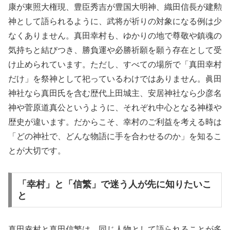
康が東照大権現、豊臣秀吉が豊国大明神、織田信長が建勲
神として語られるように、武将が祈りの対象になる例は少
なくありません。真田幸村も、ゆかりの地で尊敬や鎮魂の
気持ちと結びつき、勝負運や必勝祈願を願う存在として受
け止められています。ただし、すべての場所で「真田幸村
だけ」を祭神として祀っているわけではありません。眞田
神社なら真田氏を含む歴代上田城主、安居神社なら少彦名
神や菅原道真公というように、それぞれ中心となる神様や
歴史が違います。だからこそ、幸村のご利益を考える時は
「どの神社で、どんな物語に手を合わせるのか」を知るこ
とが大切です。
「幸村」と「信繁」で迷う人が先に知りたいこ
と
真田幸村と真田信繁は、同じ人物として語られることが多