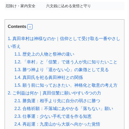
厄除け・家内安全
六文銭に込める覚悟と守り
Contents
1.
真田幸村は神様なのか｜信仰として受け取る一番やさし
い答え
1.1.
歴史上の人物と祭神の違い
1.2.
「幸村」と「信繁」で迷う人が先に知りたいこと
1.3.
勝つ神より「退かない心」の象徴として見る
1.4.
真田氏を祀る眞田神社との関係
1.5.
願う前に知っておきたい、神格化と敬意の考え方
2.
ご利益は何か｜真田信繁に願いやすい5つの力
2.1.
勝負運：相手より先に自分の弱さに勝つ
2.2.
合格祈願：不落城にあやかる「落ちない」願い
2.3.
仕事運：少ない手札で道を作る知恵
2.4.
再起運：九度山から大坂へ向かった覚悟