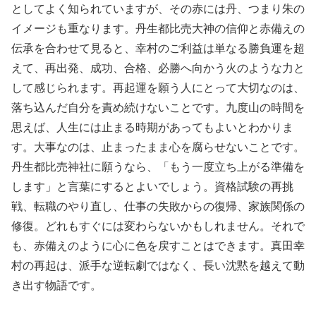
としてよく知られていますが、その赤には丹、つまり朱の
イメージも重なります。丹生都比売大神の信仰と赤備えの
伝承を合わせて見ると、幸村のご利益は単なる勝負運を超
えて、再出発、成功、合格、必勝へ向かう火のような力と
して感じられます。再起運を願う人にとって大切なのは、
落ち込んだ自分を責め続けないことです。九度山の時間を
思えば、人生には止まる時期があってもよいとわかりま
す。大事なのは、止まったまま心を腐らせないことです。
丹生都比売神社に願うなら、「もう一度立ち上がる準備を
します」と言葉にするとよいでしょう。資格試験の再挑
戦、転職のやり直し、仕事の失敗からの復帰、家族関係の
修復。どれもすぐには変わらないかもしれません。それで
も、赤備えのように心に色を戻すことはできます。真田幸
村の再起は、派手な逆転劇ではなく、長い沈黙を越えて動
き出す物語です。