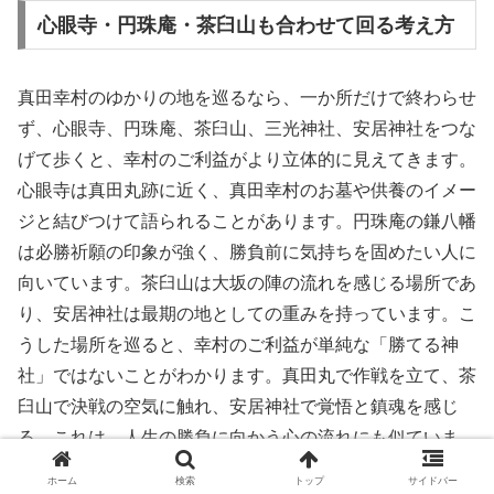
心眼寺・円珠庵・茶臼山も合わせて回る考え方
真田幸村のゆかりの地を巡るなら、一か所だけで終わらせ
ず、心眼寺、円珠庵、茶臼山、三光神社、安居神社をつな
げて歩くと、幸村のご利益がより立体的に見えてきます。
心眼寺は真田丸跡に近く、真田幸村のお墓や供養のイメー
ジと結びつけて語られることがあります。円珠庵の鎌八幡
は必勝祈願の印象が強く、勝負前に気持ちを固めたい人に
向いています。茶臼山は大坂の陣の流れを感じる場所であ
り、安居神社は最期の地としての重みを持っています。こ
うした場所を巡ると、幸村のご利益が単純な「勝てる神
社」ではないことがわかります。真田丸で作戦を立て、茶
臼山で決戦の空気に触れ、安居神社で覚悟と鎮魂を感じ
る。これは、人生の勝負に向かう心の流れにも似ていま
す。願いを決め、準備し、挑み、結果を受け止める。大阪
ホーム
検索
トップ
サイドバー