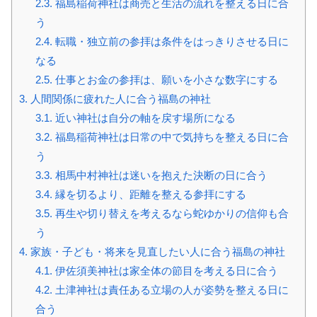
2.3.
福島稲荷神社は商売と生活の流れを整える日に合
う
2.4.
転職・独立前の参拝は条件をはっきりさせる日に
なる
2.5.
仕事とお金の参拝は、願いを小さな数字にする
3.
人間関係に疲れた人に合う福島の神社
3.1.
近い神社は自分の軸を戻す場所になる
3.2.
福島稲荷神社は日常の中で気持ちを整える日に合
う
3.3.
相馬中村神社は迷いを抱えた決断の日に合う
3.4.
縁を切るより、距離を整える参拝にする
3.5.
再生や切り替えを考えるなら蛇ゆかりの信仰も合
う
4.
家族・子ども・将来を見直したい人に合う福島の神社
4.1.
伊佐須美神社は家全体の節目を考える日に合う
4.2.
土津神社は責任ある立場の人が姿勢を整える日に
合う