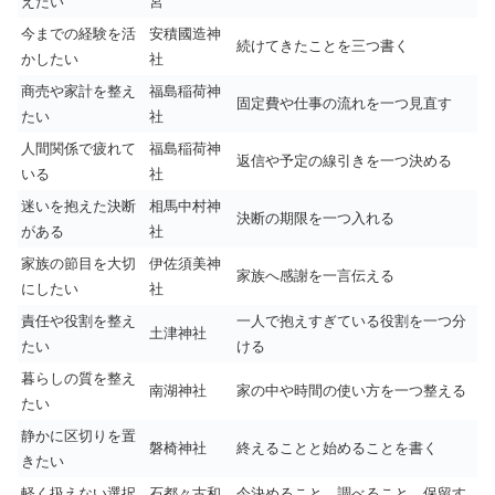
えたい
宮
今までの経験を活
安積國造神
続けてきたことを三つ書く
かしたい
社
商売や家計を整え
福島稲荷神
固定費や仕事の流れを一つ見直す
たい
社
人間関係で疲れて
福島稲荷神
返信や予定の線引きを一つ決める
いる
社
迷いを抱えた決断
相馬中村神
決断の期限を一つ入れる
がある
社
家族の節目を大切
伊佐須美神
家族へ感謝を一言伝える
にしたい
社
責任や役割を整え
一人で抱えすぎている役割を一つ分
土津神社
たい
ける
暮らしの質を整え
南湖神社
家の中や時間の使い方を一つ整える
たい
静かに区切りを置
磐椅神社
終えることと始めることを書く
きたい
軽く扱えない選択
石都々古和
今決めること、調べること、保留す