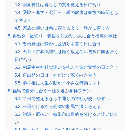
4.3.
南湖神社は暮らしの質を整える日に合う
4.4.
受験・進学・七五三・親の健康は家族の時間とし
て考える
4.5.
家族の願いは急に変えるより、静かに育てる
5.
再出発・区切り・覚悟を決めたい人に合う福島の神社
5.1.
磐椅神社は静かに区切りを置く日に合う
5.2.
石都々古和気神社は軽く扱えない選択に向き合う
日に合う
5.3.
相馬中村神社は迷いを抱えて進む覚悟の日に合う
5.4.
再出発の日は一社だけで深く向き合う
5.5.
参拝後に人生を動かす小さな行動リスト
6.
福島で自分に合う一社を選ぶ参拝プラン
6.1.
半日で整えるなら中通りの神社が使いやすい
6.2.
一日かけるなら会津や相馬で深く考える
6.3.
初詣・厄払い・御朱印は目的を分けると迷いにく
い
6.4.
迷ったら、帰ってから動ける一社を選ぶ