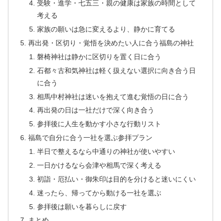
受験・進学・七五三・親の健康は家族の時間として
考える
家族の願いは急に変えるより、静かに育てる
再出発・区切り・覚悟を決めたい人に合う福島の神社
磐椅神社は静かに区切りを置く日に合う
石都々古和気神社は軽く扱えない選択に向き合う日
に合う
相馬中村神社は迷いを抱えて進む覚悟の日に合う
再出発の日は一社だけで深く向き合う
参拝後に人生を動かす小さな行動リスト
福島で自分に合う一社を選ぶ参拝プラン
半日で整えるなら中通りの神社が使いやすい
一日かけるなら会津や相馬で深く考える
初詣・厄払い・御朱印は目的を分けると迷いにくい
迷ったら、帰ってから動ける一社を選ぶ
参拝後は願いを暮らしに戻す
まとめ