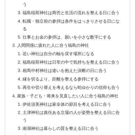
う
福島稲荷神社は商売と生活の流れを整える日に合う
転職・独立前の参拝は条件をはっきりさせる日にな
る
仕事とお金の参拝は、願いを小さな数字にする
人間関係に疲れた人に合う福島の神社
近い神社は自分の軸を戻す場所になる
福島稲荷神社は日常の中で気持ちを整える日に合う
相馬中村神社は迷いを抱えた決断の日に合う
縁を切るより、距離を整える参拝にする
再生や切り替えを考えるなら蛇ゆかりの信仰も合う
家族・子ども・将来を見直したい人に合う福島の神社
伊佐須美神社は家全体の節目を考える日に合う
土津神社は責任ある立場の人が姿勢を整える日に合
う
南湖神社は暮らしの質を整える日に合う