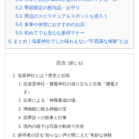
5.2.
季節限定の授与品・お守り
5.3.
周辺のスピリチュアルスポットも巡ろう
5.4.
食事や休憩におすすめのお店
5.5.
初めてでも安心な参拝マナー
6.
まとめ｜塩釜神社でしか味わえない“不思議な体験”とは
目次
塩釜神社とは？歴史と伝統
志波彦神社・鹽竈神社の成り立ちと社報『鹽竈さ
ま』
伝承による「神職養成の場」
博物館に眠る神秘の宝
四季折々の祭事と行事
境内の様子は写真や動画で共有
参拝者が語る“知らない声が聞こえた”奇妙な体験