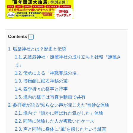
Contents
1.
塩釜神社とは？歴史と伝統
1.1.
志波彦神社・鹽竈神社の成り立ちと社報『鹽竈さ
ま』
1.2.
伝承による「神職養成の場」
1.3.
博物館に眠る神秘の宝
1.4.
四季折々の祭事と行事
1.5.
境内の様子は写真や動画で共有
2.
参拝者が語る“知らない声が聞こえた”奇妙な体験
2.1.
境内で「誰かに呼ばれた気がした」体験
2.2.
同時に体験した人が複数いたケース
2.3.
声と同時に身体に“風”を感じたという証言