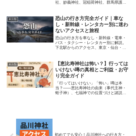
社、妙義神社、冠稲荷神社、群馬県護国
神社、玉村八幡宮、前橋東照宮を、朝・
午後・ひとり参拝・家族参拝・移動条件
の視点から整理。群馬で今の自分に合う
恐山の行き方完全ガイド｜車な
未分類
一社を見つけやすくまとめた。
し・新幹線・レンタカー別に迷わ
ないアクセスと旅程
恐山の行き方を車なし・新幹線・電車・
バス・タクシー・レンタカー別に解説。
下北駅からのアクセス、東京・仙台・青
森・八戸方面からの考え方、日帰り・1泊
2日・2泊3日の旅程、服装や持ち物、
2026年時点の入山料まで、初めてでも迷
【恵比寿神社は怖い？】行っては
未分類
わない恐山アクセス完全ガイドです。
いけない噂の真相とご利益・お守
り完全ガイド
「行ってはいけない」「怖い」噂は本
当？——恵比寿神社の由来（事代主神・
蛭子神）、七福神での位置づけと諸説、
参拝作法（二礼二拍手一礼と例外）、福
笹・お守り・御朱印の扱い、西宮・今宮
戎・京都・渋谷・日本橋の見どころまで
実用的に網羅。
初めてでも安心！品川神社への行き方・