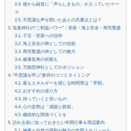
2.4.
後から録音に「声らしきもの」が入っていたケー
ス
2.5.
不思議な声を聞いたあとの共通点とは？
3.
塩釜神社の“ご利益パワー”：安産・海上安全・商売繁盛
3.1.
子宝・安産への信仰
3.2.
海上安全の神としての信頼
3.3.
商売繁盛の神としての魅力
3.4.
健康長寿の祈願も
3.5.
万能型神社としてのポジション
4.
“不思議を呼ぶ”参拝のコツとタイミング
4.1.
最もエネルギーを感じる時間帯は「早朝」
4.2.
おすすめの巡り方
4.3.
持っていくと良いもの
4.4.
心の姿勢は「感謝と静寂」
4.5.
継続的な関係づくりを
5.
訪れる前に知っておきたい年間行事＆周辺案内
5.1.
神事と自然の調和が魅力の年間スケジュール