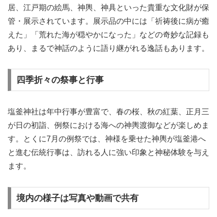
居、江戸期の絵馬、神輿、神具といった貴重な文化財が保
管・展示されています。展示品の中には「祈祷後に病が癒
えた」「荒れた海が穏やかになった」などの奇妙な記録も
あり、まるで神話のように語り継がれる逸話もあります。
四季折々の祭事と行事
塩釜神社は年中行事が豊富で、春の桜、秋の紅葉、正月三
が日の初詣、例祭における海への神輿渡御などが楽しめま
す。とくに7月の例祭では、神様を乗せた神輿が塩釜港へ
と進む伝統行事は、訪れる人に強い印象と神秘体験を与え
ます。
境内の様子は写真や動画で共有