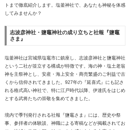
トまで徹底紹介します。塩釜神社で、あなたも神秘を体感
してみませんか？
志波彦神社・鹽竈神社の成り立ちと社報『鹽竈
さま』
塩釜神社は宮城県塩竈市に鎮座し、志波彦神社と鹽竈神社
という二社が並立する構成が特徴です。海の神・塩土老翁
神を主祭神とし、安産・海上安全・商売繁盛のご利益で古
くから信仰されてきました。927年の『延喜式』にも記さ
れる格式高い神社で、特に江戸時代以降、伊達氏をはじめ
とする武将たちの崇敬を集めてきました。
境内で季刊発行される社報『鹽竈さま』には、歴史や祭
事、参拝者の体験談、神職による寄稿などが掲載されてお