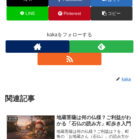
LINE
Pinterest
コピー
kakaをフォローする
kaka
関連記事
地蔵菩薩は何の仏様？ご利益がわ
未分類
かる「石仏の読み方」町歩き入門
地蔵菩薩は何の仏様？ご利益は？を、町
角の「お地蔵さん（石仏）」の読み方か