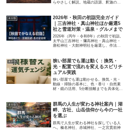
らやさしく解説。地蔵の語源、釈迦の滅
後〜弥勒出現までの位置づけ、六道救済
と六道能化、僧形・錫杖・宝珠の見分け
ポイント、六地蔵、台座刻銘、地蔵盆の
2026年・秋田の初詣完全ガイド
未分類
開催日や実態まで、公的解説を軸に整理
｜三吉神社・真山神社ほか厳選5
しました。
社と雪道対策・温泉・グルメまで
2026年（丙午・令和8年）の秋田で初詣。
太平山三吉神社・彌高神社・真山神社・
唐松神社・大館神明社を厳選し、作法、1
月の平年気温、混雑回避、冬期通行止め
の確認法、温泉・グルメ、モデルコース
までを網羅。雪国ならではの安全対策
狭い部屋でも運は動く：換気・
未分類
で、真冬でも快適な参拝を。
光・配置で流れを変えるスピリチ
ュアル実践
狭い部屋でも運は動かせる。換気・光・
動線・掃除の基本に、色・香り・自然素
材・鏡の活用、5分断捨離までを具体化。
スピリチュアルは信念として楽しみつ
つ、実用重視で“運の通り道”をつくる完全
ガイド。
群馬の人生が変わる神社案内｜湖
未分類
畔、古社、山岳信仰から今の一社
を選ぶ
群馬で人生が変わる神社を探している人
へ。榛名神社、赤城神社、一之宮貫前神