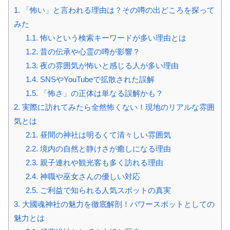
1.
「怖い」と言われる理由は？その噂の出どころを探って
みた
1.1.
怖いという検索キーワードが多い理由とは
1.2.
昔の伝承や心霊の噂が影響？
1.3.
夜の雰囲気が怖いと感じる人が多い理由
1.4.
SNSやYouTubeで拡散された誤解
1.5.
「怖さ」の正体は単なる誤解かも？
2.
実際に訪れてみたら全然怖くない！現地のリアルな雰囲
気とは
2.1.
昼間の神社は明るくて清々しい雰囲気
2.2.
境内の自然と静けさが癒しになる理由
2.3.
親子連れや観光客も多く訪れる理由
2.4.
神職や巫女さんの優しい対応
2.5.
ご利益で知られる人気スポットの真実
3.
大國魂神社の魅力を徹底解剖！パワースポットとしての
魅力とは