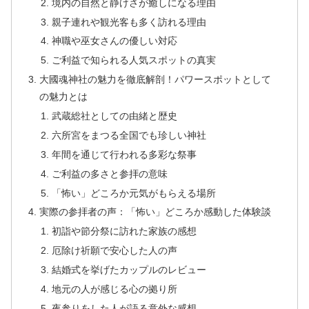
境内の自然と静けさが癒しになる理由
親子連れや観光客も多く訪れる理由
神職や巫女さんの優しい対応
ご利益で知られる人気スポットの真実
大國魂神社の魅力を徹底解剖！パワースポットとして
の魅力とは
武蔵総社としての由緒と歴史
六所宮をまつる全国でも珍しい神社
年間を通じて行われる多彩な祭事
ご利益の多さと参拝の意味
「怖い」どころか元気がもらえる場所
実際の参拝者の声：「怖い」どころか感動した体験談
初詣や節分祭に訪れた家族の感想
厄除け祈願で安心した人の声
結婚式を挙げたカップルのレビュー
地元の人が感じる心の拠り所
夜参りをした人が語る意外な感想