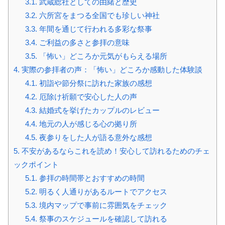
3.1.
武蔵総社としての由緒と歴史
3.2.
六所宮をまつる全国でも珍しい神社
3.3.
年間を通じて行われる多彩な祭事
3.4.
ご利益の多さと参拝の意味
3.5.
「怖い」どころか元気がもらえる場所
4.
実際の参拝者の声：「怖い」どころか感動した体験談
4.1.
初詣や節分祭に訪れた家族の感想
4.2.
厄除け祈願で安心した人の声
4.3.
結婚式を挙げたカップルのレビュー
4.4.
地元の人が感じる心の拠り所
4.5.
夜参りをした人が語る意外な感想
5.
不安があるならこれを読め！安心して訪れるためのチェ
ックポイント
5.1.
参拝の時間帯とおすすめの時間
5.2.
明るく人通りがあるルートでアクセス
5.3.
境内マップで事前に雰囲気をチェック
5.4.
祭事のスケジュールを確認して訪れる