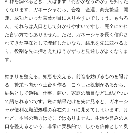
神様を調べるとき、人はまず「何がかなうのか」を知りた
くなります。ガネーシャなら、合格、金運、商売繁盛、開
運、成功といった言葉が目に入りやすいでしょう。もちろ
ん、それらは入口として分かりやすいですし、完全に外れ
た言い方でもありません。ただ、ガネーシャを長く信仰さ
れてきた存在として理解したいなら、結果を先に並べるよ
り、役割を先に押さえたほうがずっと見通しがよくなりま
す。
始まりを整える。知恵を支える。前進を妨げるものを退け
る。繁栄へ向かう土台を作る。こうした役割があるから、
結果として勉強、仕事、商い、家庭の節目などに結びつい
て語られるのです。逆に結果だけを先に見ると、ガネーシ
ャが便利な願望処理の存在のように見えてしまいます。け
れど、本当の魅力はそこではありません。生活や営みの入
口を整えるという、非常に実務的で、しかも信仰として奥