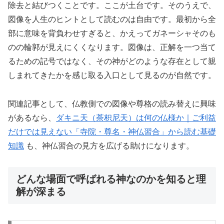
除去と結びつくことです。ここが土台です。そのうえで、
図像を人生のヒントとして読むのは自由です。最初から全
部に意味を背負わせすぎると、かえってガネーシャそのも
のの輪郭が見えにくくなります。図像は、正解を一つ当て
るための記号ではなく、その神がどのような存在として親
しまれてきたかを感じ取る入口として見るのが自然です。
関連記事として、仏教側での図像や尊格の読み替えに興味
があるなら、
ダキニ天（荼枳尼天）は何の仏様か｜ご利益
だけでは見えない「寺院・尊名・神仏習合」から読む基礎
知識
も、神仏習合の見方を広げる助けになります。
どんな場面で呼ばれる神なのかを知ると理
解が深まる