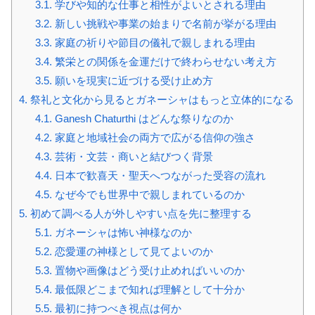
3.1.
学びや知的な仕事と相性がよいとされる理由
3.2.
新しい挑戦や事業の始まりで名前が挙がる理由
3.3.
家庭の祈りや節目の儀礼で親しまれる理由
3.4.
繁栄との関係を金運だけで終わらせない考え方
3.5.
願いを現実に近づける受け止め方
4.
祭礼と文化から見るとガネーシャはもっと立体的になる
4.1.
Ganesh Chaturthi はどんな祭りなのか
4.2.
家庭と地域社会の両方で広がる信仰の強さ
4.3.
芸術・文芸・商いと結びつく背景
4.4.
日本で歓喜天・聖天へつながった受容の流れ
4.5.
なぜ今でも世界中で親しまれているのか
5.
初めて調べる人が外しやすい点を先に整理する
5.1.
ガネーシャは怖い神様なのか
5.2.
恋愛運の神様として見てよいのか
5.3.
置物や画像はどう受け止めればいいのか
5.4.
最低限どこまで知れば理解として十分か
5.5.
最初に持つべき視点は何か