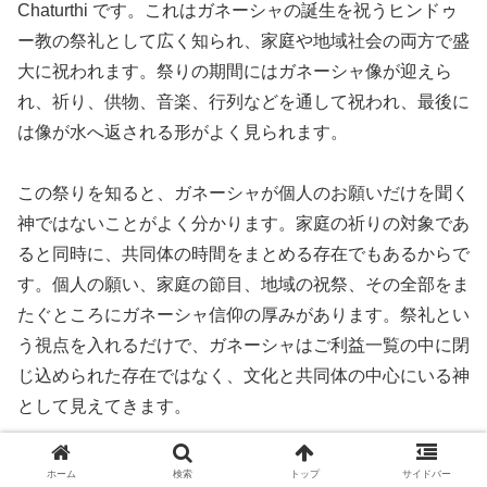
Chaturthi です。これはガネーシャの誕生を祝うヒンドゥ
ー教の祭礼として広く知られ、家庭や地域社会の両方で盛
大に祝われます。祭りの期間にはガネーシャ像が迎えら
れ、祈り、供物、音楽、行列などを通して祝われ、最後に
は像が水へ返される形がよく見られます。
この祭りを知ると、ガネーシャが個人のお願いだけを聞く
神ではないことがよく分かります。家庭の祈りの対象であ
ると同時に、共同体の時間をまとめる存在でもあるからで
す。個人の願い、家庭の節目、地域の祝祭、その全部をま
たぐところにガネーシャ信仰の厚みがあります。祭礼とい
う視点を入れるだけで、ガネーシャはご利益一覧の中に閉
じ込められた存在ではなく、文化と共同体の中心にいる神
として見えてきます。
家庭と地域社会の両方で広がる信仰の強さ
ホーム
検索
トップ
サイドバー