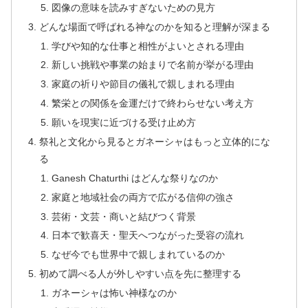
図像の意味を読みすぎないための見方
どんな場面で呼ばれる神なのかを知ると理解が深まる
学びや知的な仕事と相性がよいとされる理由
新しい挑戦や事業の始まりで名前が挙がる理由
家庭の祈りや節目の儀礼で親しまれる理由
繁栄との関係を金運だけで終わらせない考え方
願いを現実に近づける受け止め方
祭礼と文化から見るとガネーシャはもっと立体的にな
る
Ganesh Chaturthi はどんな祭りなのか
家庭と地域社会の両方で広がる信仰の強さ
芸術・文芸・商いと結びつく背景
日本で歓喜天・聖天へつながった受容の流れ
なぜ今でも世界中で親しまれているのか
初めて調べる人が外しやすい点を先に整理する
ガネーシャは怖い神様なのか