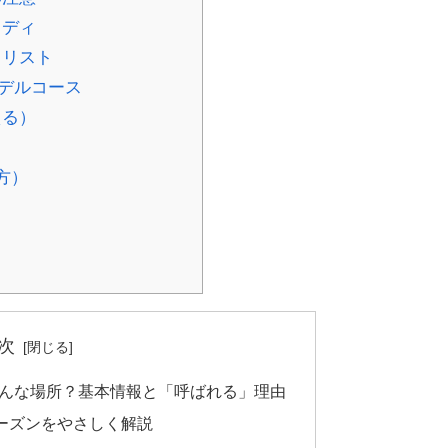
タディ
クリスト
デルコース
える）
）
方）
次
どんな場所？基本情報と「呼ばれる」理由
ーズンをやさしく解説