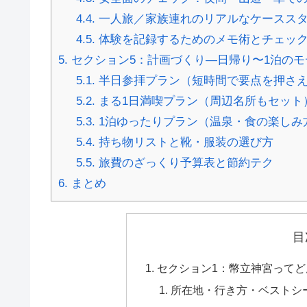
4.4.
一人旅／家族連れのリアルなケースス
4.5.
体験を記録するためのメモ術とチェッ
5.
セクション5：計画づくり—日帰り〜1泊のモ
5.1.
半日参拝プラン（短時間で要点を押さ
5.2.
まる1日満喫プラン（周辺名所もセット
5.3.
1泊ゆったりプラン（温泉・食の楽しみ
5.4.
持ち物リストと靴・服装の選び方
5.5.
旅費のざっくり予算表と節約テク
6.
まとめ
目
セクション1：幣立神宮って
所在地・行き方・ベストシ