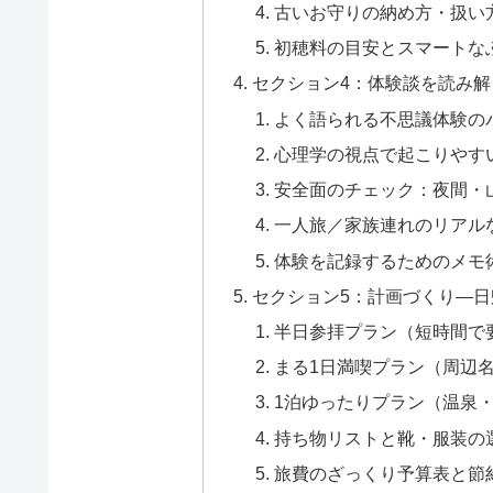
古いお守りの納め方・扱い
初穂料の目安とスマートな
セクション4：体験談を読み
よく語られる不思議体験の
心理学の視点で起こりやす
安全面のチェック：夜間・
一人旅／家族連れのリアル
体験を記録するためのメモ
セクション5：計画づくり—日
半日参拝プラン（短時間で
まる1日満喫プラン（周辺
1泊ゆったりプラン（温泉
持ち物リストと靴・服装の
旅費のざっくり予算表と節