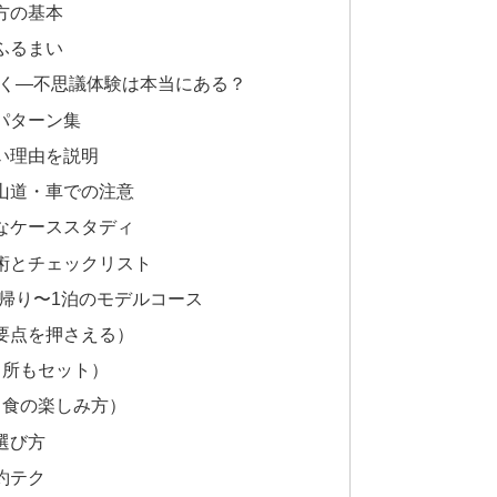
方の基本
ふるまい
解く—不思議体験は本当にある？
パターン集
い理由を説明
山道・車での注意
なケーススタディ
術とチェックリスト
帰り〜1泊のモデルコース
要点を押さえる）
名所もセット）
・食の楽しみ方）
選び方
約テク