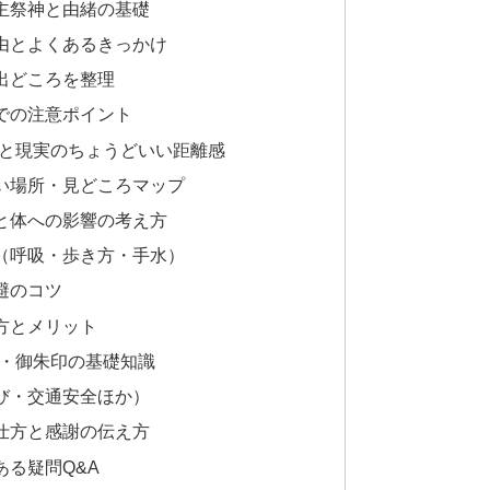
主祭神と由緒の基礎
由とよくあるきっかけ
出どころを整理
での注意ポイント
ルと現実のちょうどいい距離感
い場所・見どころマップ
と体への影響の考え方
（呼吸・歩き方・手水）
避のコツ
方とメリット
祷・御朱印の基礎知識
び・交通安全ほか）
仕方と感謝の伝え方
る疑問Q&A