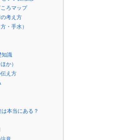
どころマップ
響の考え方
き方・手水）
ト
礎知識
全ほか）
の伝え方
A
験は本当にある？
明
の注意