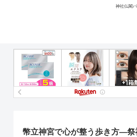
神社仏閣パ
幣立神宮で心が整う歩き方—祭