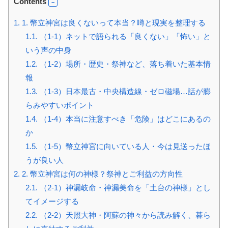
Contents
1.
1. 幣立神宮は良くないって本当？噂と現実を整理する
1.1.
（1-1）ネットで語られる「良くない」「怖い」と
いう声の中身
1.2.
（1-2）場所・歴史・祭神など、落ち着いた基本情
報
1.3.
（1-3）日本最古・中央構造線・ゼロ磁場…話が膨
らみやすいポイント
1.4.
（1-4）本当に注意すべき「危険」はどこにあるの
か
1.5.
（1-5）幣立神宮に向いている人・今は見送ったほ
うが良い人
2.
2. 幣立神宮は何の神様？祭神とご利益の方向性
2.1.
（2-1）神漏岐命・神漏美命を「土台の神様」とし
てイメージする
2.2.
（2-2）天照大神・阿蘇の神々から読み解く、暮ら