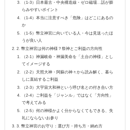
（1-3）日本最古・中央構造線・ゼロ磁場…話が膨
らみやすいポイント
（1-4）本当に注意すべき「危険」はどこにあるの
か
（1-5）幣立神宮に向いている人・今は見送ったほ
うが良い人
2. 幣立神宮は何の神様？祭神とご利益の方向性
（2-1）神漏岐命・神漏美命を「土台の神様」とし
てイメージする
（2-2）天照大神・阿蘇の神々から読み解く、暮ら
しに直結するご利益
（2-3）大宇宙大和神という呼び名との付き合い方
（2-4）ご利益を「ジャンル」ではなく「方向性」
で考えてみる
（2-5）何の神様かよく分からなくてもできる、失
礼にならないお参り
3. 幣立神宮のお守り：選び方・持ち方・納め方