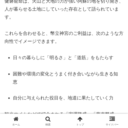
健磐龍命は、火山と大地の力が強い阿蘇の地を切り開き、
人が暮らせる土地にしていった存在として語られていま
す。
これらを合わせると、幣立神宮のご利益は、次のような方
向性でイメージできます。
日々の暮らしに「明るさ」と「道筋」をもたらす
困難や環境の変化とうまく付き合いながら生きる知
恵
自分に与えられた役目を、地道に果たしていく力
観光サイトなどで紹介される「家運隆盛」「商売繁盛」
「仕事運」「縁結び」といったご利益は、この土台の上に
ホーム
検索
トップ
サイドバー