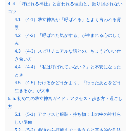
4.
4. 「呼ばれる神社」と言われる理由と、振り回されない
コツ
4.1.
（4-1）幣立神宮が「呼ばれる」とよく言われる背
景
4.2.
（4-2）「呼ばれた気がする」が生まれる心のしく
み
4.3.
（4-3）スピリチュアルな話との、ちょうどいい付
き合い方
4.4.
（4-4）「私は呼ばれていない？」と不安になった
とき
4.5.
（4-5）行けるかどうかより、「行ったあとをどう
生きるか」が大事
5.
5. 初めての幣立神宮ガイド：アクセス・歩き方・過ごし
方
5.1.
（5-1）アクセスと服装・持ち物：山の中の神社ら
しい準備
5.2.
（5-2）参道から拝殿まで：歩き方と基本的な作法