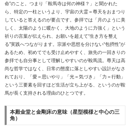
命”のこと。つまり「鞍馬寺は何の神様？」と聞かれた
ら、特定の一柱というより、宇宙の大霊＝尊天をおまつり
していると答えるのが要点です。参拝では「月のように美
しく、太陽のように暖かく、大地のように力強く」という
祈りの言葉が伝えられ、お願いを超えて“生き方を整え
る”実践へつながります。宗派や思想を分けない“包摂性”が
あるため、初めてでも受け止めやすく、旅先の一回きりの
参拝でも自分事として理解しやすいのが鞍馬流。尊天は高
尚な哲学ではなく、日常の態度に落としやすい設計がなさ
れており、「愛＝思いやり」「光＝気づき」「力＝行動」
という三要素を回すほど生活が立ち上がる、というのが鞍
馬が長く支持される理由のひとつです。
本殿金堂と金剛床の意味（星型模様と中心の三
角）