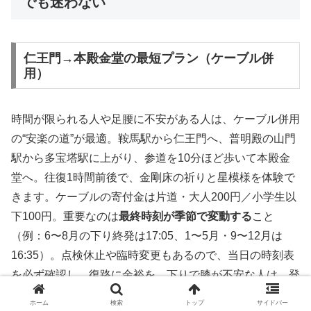
でも迷わない
仁王門→本殿金堂の最短プラン（ケーブル併
用）
時間が限られる人や足腰に不安がある人は、ケーブル併用
の“安楽の道”が最適。鞍馬駅から仁王門へ、普明殿の山門
駅から多宝塔駅に上がり、参道を10分ほど歩いて本殿金
堂へ。往復1時間前後で、金剛床の祈りと星模様を体験で
きます。ケーブルの寄付金は片道・大人200円／小学生以
下100円。重要なのは
最終時刻が季節で変動する
こと
（例：6〜8月の下り終発は17:05、1〜5月・9〜12月は
16:35）。点検休止や臨時変更もあるので、当日の時刻表
を必ず確認し、復路に余裕を。下りで膝が不安な人は、登
りだけケーブル＋下りは杖を使いゆっくり歩くなど体調に
ホーム
検索
トップ
サイドバー