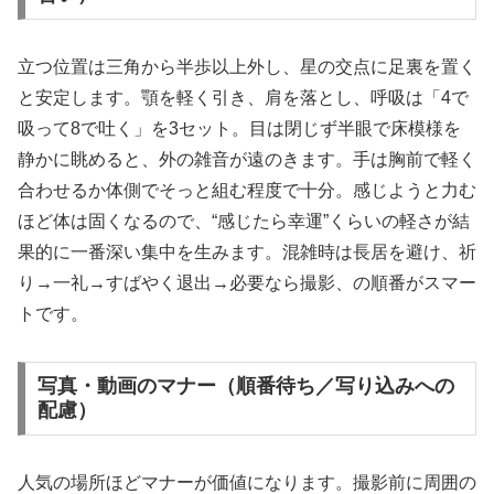
立つ位置は三角から半歩以上外し、星の交点に足裏を置く
と安定します。顎を軽く引き、肩を落とし、呼吸は「4で
吸って8で吐く」を3セット。目は閉じず半眼で床模様を
静かに眺めると、外の雑音が遠のきます。手は胸前で軽く
合わせるか体側でそっと組む程度で十分。感じようと力む
ほど体は固くなるので、“感じたら幸運”くらいの軽さが結
果的に一番深い集中を生みます。混雑時は長居を避け、祈
り→一礼→すばやく退出→必要なら撮影、の順番がスマー
トです。
写真・動画のマナー（順番待ち／写り込みへの
配慮）
人気の場所ほどマナーが価値になります。撮影前に周囲の