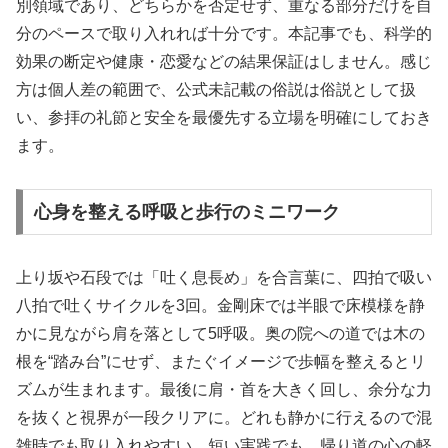
別領域であり、どちらかを否定せず、重なる部分だけを自
分のペースで取り入れれば十分です。本記事でも、科学的
効果の断定や健康・恋愛などの結果保証はしません。感じ
方は個人差の範囲で、公式未記載の俗説は俗説として扱
い、参拝の礼節と安全を最優先する立場を明確にしておき
ます。
心身を整える呼吸と歩行のミニワーク
上り坂や石段では「吐く息長め」を合言葉に、四拍で吸い
八拍で吐くサイクルを3回。金剛床では半眼で床模様を静
かに見ながら肩を落として5呼吸。奥の院への道では木の
根を“踏み台”にせず、またぐイメージで歩幅を整えるとリ
ズムが生まれます。最後に肩・首を大きく回し、余分な力
を抜くと視界が一段クリアに。どれも静かに行えるので混
雑時でも取り入れやすい。短い実践でも、帰り道の心の軽