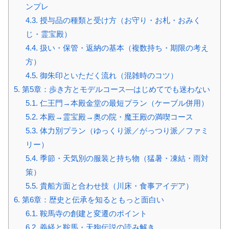
ンプレ
4.3.
授与品の種類と受け方（お守り・お札・おみく
じ・霊宝殿）
4.4.
扱い・保管・返納の基本（複数持ち・期限の考え
方）
4.5.
御朱印といただく流れ（混雑時のコツ）
5.
第5章：歩き方とモデルコース—はじめてでも迷わない
5.1.
仁王門→本殿金堂の最短プラン（ケーブル併用）
5.2.
本殿→霊宝殿→奥の院・魔王殿の満喫コース
5.3.
体力別プラン（ゆっくり派／がっつり派／ファミ
リー）
5.4.
季節・天気別の服装と持ち物（猛暑・凍結・雨対
策）
5.5.
貴船方面と合わせ技（川床・食事アイデア）
6.
第6章：歴史と伝承を知るともっと面白い
6.1.
鞍馬寺の創建と変遷のポイント
6.2.
義経と鞍馬・天狗伝説の読み解き