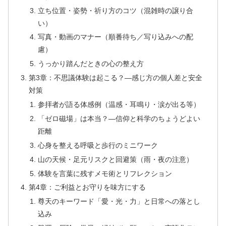
立ち位置・姿勢・祈り方のコツ（混雑時の譲り合
い）
写真・動画のマナー（順番待ち／写り込みへの配
慮）
うっかり踏んだときの心の整え方
第3章：不思議体験は起こる？—感じ方の個人差と安全
対策
参拝者が語る体感例（温感・耳鳴り・涙が出る等）
「ゼロ磁場」は本当？—信仰と科学のちょうどよい
距離
心身を整える呼吸と歩行のミニワーク
山の天候・足元リスクと回避策（雨・夜の注意）
体験を言葉に残すメモ術とリフレクション
第4章：ご利益とお守りを味方にする
尊天のキーワード「愛・光・力」と日常への落とし
込み