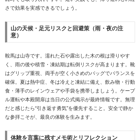
さで効果を実感できるでしょう。
山の天候・足元リスクと回避策（雨・夜の注
意）
鞍馬は山寺です。濡れた石や露出した木の根は滑りやす
く、雨の後や積雪・凍結期は転倒リスクが高まります。靴
はグリップ重視、両手が空く小さめのバッグでバランスを
確保。夏は熱中症、冬は冷えと凍結に備え、飲み物・行動
食・薄手のレインウェアや手袋を携帯しましょう。ケーブ
ル運転や本殿開扉は当日の公式掲示が最終情報です。無理
だと感じたら“引き返す勇気”を優先すること。安全で静か
な参拝こそが、最良の体験を生みます。
体験を言葉に残すメモ術とリフレクション