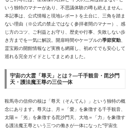
いう独特のマナーがあり、不思議体験の噂も絶えません。
本記事は、公式情報と現地レポートを土台に、三角を踏ま
ない理由（※公式の禁止ではなく参拝者間のマナー）、感
じ方のコツ、ご利益とお守り、歴史や行事、失敗しない歩
き方までを一気に解説。開扉時間やケーブルの
季節変動
、
霊宝殿の開館情報など実務も網羅し、初めてでも安心して
巡れる完全ガイドとしてまとめました。
宇宙の大霊「尊天」とは？—千手観音・毘沙門
天・護法魔王尊の三位一体
鞍馬寺の信仰の核は「尊天（そんてん）」という独特の概
念にあります。尊天は、月＝「愛」を象徴する千手観音、
太陽＝「光」を象徴する毘沙門天、大地＝「力」を象徴す
る護法魔王尊という三つの働きが一体になった“宇宙生