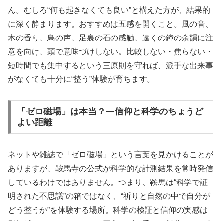
ん。むしろ“何も起きなくても良い”と構えた方が、結果的
に深く静まります。おすすめは五感を開くこと。風の音、
木の香り、鳥の声、足裏の石の感触、遠くの鐘の余韻に注
意を向け、頭で意味づけしない。比較しない・焦らない・
短時間でも集中するという三原則を守れば、派手な出来事
がなくても十分に“整う”体験が育ちます。
「ゼロ磁場」は本当？—信仰と科学のちょうど
よい距離
ネットや雑誌で「ゼロ磁場」という言葉を見かけることが
ありますが、鞍馬寺の公式が科学的な計測結果を常時発信
しているわけではありません。つまり、鞍馬は“科学で証
明された不思議”の箱ではなく、“祈りと自然の中で自分が
どう整うか”を体験する場所。科学の検証と信仰の実感は