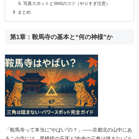
写真スポットとSNSのコツ（やりすぎ注意）
まとめ
第1章：鞍馬寺の基本と“何の神様”か
「鞍馬寺って本当に“やばい”の？」――京都北の山中にあ
るこの寺には、星模様の石床と“中央の三角は踏まない”と