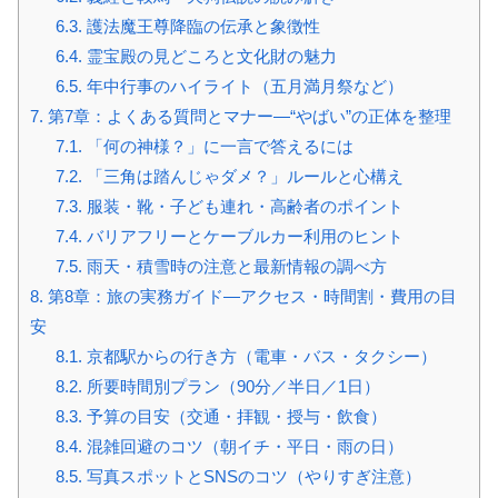
6.3.
護法魔王尊降臨の伝承と象徴性
6.4.
霊宝殿の見どころと文化財の魅力
6.5.
年中行事のハイライト（五月満月祭など）
7.
第7章：よくある質問とマナー—“やばい”の正体を整理
7.1.
「何の神様？」に一言で答えるには
7.2.
「三角は踏んじゃダメ？」ルールと心構え
7.3.
服装・靴・子ども連れ・高齢者のポイント
7.4.
バリアフリーとケーブルカー利用のヒント
7.5.
雨天・積雪時の注意と最新情報の調べ方
8.
第8章：旅の実務ガイド—アクセス・時間割・費用の目
安
8.1.
京都駅からの行き方（電車・バス・タクシー）
8.2.
所要時間別プラン（90分／半日／1日）
8.3.
予算の目安（交通・拝観・授与・飲食）
8.4.
混雑回避のコツ（朝イチ・平日・雨の日）
8.5.
写真スポットとSNSのコツ（やりすぎ注意）