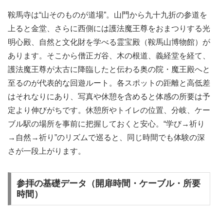
鞍馬寺は“山そのものが道場”。山門から九十九折の参道を
上ると金堂、さらに西側には護法魔王尊をおまつりする光
明心殿、自然と文化財を学べる霊宝殿（鞍馬山博物館）が
あります。そこから僧正ガ谷、木の根道、義経堂を経て、
護法魔王尊が太古に降臨したと伝わる奥の院・魔王殿へと
至るのが代表的な回遊ルート。各スポットの距離と高低差
はそれなりにあり、写真や休憩を含めると体感の所要は予
定より伸びがちです。休憩所やトイレの位置、分岐、ケー
ブル駅の場所を事前に把握しておくと安心。“学び→祈り
→自然→祈り”のリズムで巡ると、同じ時間でも体験の深
さが一段上がります。
参拝の基礎データ（開扉時間・ケーブル・所要
時間）