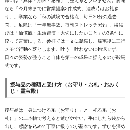
願いは「具体・期限・感謝」で整えるとブレません。勝運
なら「今月末までに営業提案3件成約、達成時はお礼参
り」。学業なら「秋の試験で合格点、毎日30分の過去
問」。厄除は「一年無事故、毎朝ストレッチ5分」。縁結
びは「価値観・生活習慣・大切にしたいこと」の3条件に
絞って言葉にする。参拝では一文に凝縮し、帰宅後に三行
メモで行動へ落とします。叶う・叶わないに拘泥せず、
日々の姿勢が整うこと自体を第一の成果に据えるのが鞍馬
式です。
授与品の種類と受け方（お守り・お札・おみく
じ・霊宝殿）
授与品は「身につける系（お守り）」と「祀る系（お
札）」の二本軸で考えると選びやすい。手にしたら袋から
出し、感謝を込めて丁寧に扱うのが基本です。学びを深め