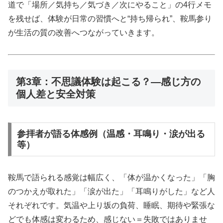
道で「場所／気持ち／気づき／次にやること」の4行メモ
を残せば、体験が日常の習慣へと“持ち帰られ”、鞍馬参り
が生活の質の改善へつながっていきます。
第3章：不思議体験は起こる？—感じ方の
個人差と安全対策
参拝者が語る体感例（温感・耳鳴り・涙が出る
等）
鞍馬で語られる感覚は幅広く、「体が温かくなった」「胸
のつかえが取れた」「涙が出た」「耳鳴りがした」など人
それぞれです。気温や上り坂の負荷、睡眠、期待や緊張な
どでも体感は変わるため、感じない＝失敗ではありませ