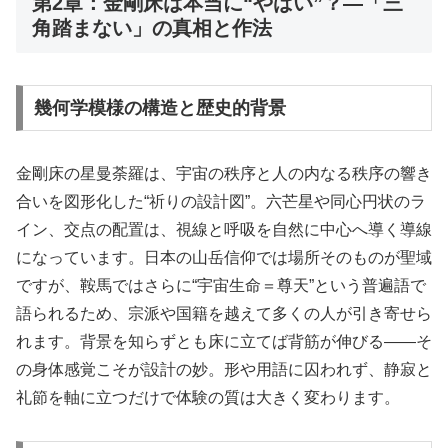
第2章：金剛床は本当に“やばい”？—「三
角踏まない」の真相と作法
幾何学模様の構造と歴史的背景
金剛床の星曼荼羅は、宇宙の秩序と人の内なる秩序の響き
合いを図形化した“祈りの設計図”。六芒星や同心円状のラ
イン、交点の配置は、視線と呼吸を自然に中心へ導く導線
になっています。日本の山岳信仰では場所そのものが聖域
ですが、鞍馬ではさらに“宇宙生命＝尊天”という普遍語で
語られるため、宗派や国籍を越えて多くの人が引き寄せら
れます。背景を知らずとも床に立てば背筋が伸びる――そ
の身体感覚こそが設計の妙。形や用語に囚われず、静寂と
礼節を軸に立つだけで体験の質は大きく変わります。