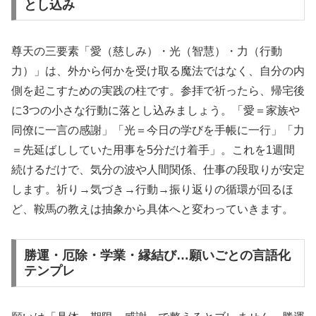
とし込み
尊天の三要素「愛（慈しみ）・光（智慧）・力（行動
力）」は、外から何かを受け取る魔法ではなく、自分の内
側を起こすための実践の柱です。参拝で祈ったら、帰宅後
に3つの小さな行動に落とし込みましょう。「愛＝家族や
同僚に一言の感謝」「光＝今日の学びを手帳に一行」「力
＝先延ばししていた用事を5分だけ着手」。これを1週間
続けるだけで、気分の波や人間関係、仕事の段取りが安定
します。祈り→気づき→行動→振り返りの循環が回るほ
ど、鞍馬の教えは抽象から具体へと変わっていきます。
勝運・厄除・学業・縁結び…願いごとの言語化
テンプレ