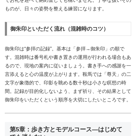
でお礼を述べて納め直しても構いません。丁寧な扱いその
ものが、日々の姿勢を整える練習になります。
御朱印といただく流れ（混雑時のコツ）
御朱印は“参拝の記録”。基本は「参拝→御朱印」の順で
す。混雑時は番号札や書き置きの運用が行われる場合もあ
るので、現地の案内に従いましょう。書き手への感謝を一
言添えると心の温度が上がります。鞍馬では「尊天」の二
文字が象徴的で、印影を眺める数十秒は小さな瞑想の時
間。記録が目的化しないよう、まず祈り、その結果として
御朱印をいただくという順序を大切にしたいところです。
第5章：歩き方とモデルコース—はじめて