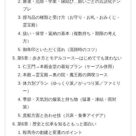
勝運・厄除・学業・縁結び…願いごとの言語化テン
プレ
授与品の種類と受け方（お守り・お札・おみくじ・
霊宝殿）
扱い・保管・返納の基本（複数持ち・期限の考え
方）
御朱印といただく流れ（混雑時のコツ）
第5章：歩き方とモデルコース—はじめてでも迷わない
仁王門→本殿金堂の最短プラン（ケーブル併用）
本殿→霊宝殿→奥の院・魔王殿の満喫コース
体力別プラン（ゆっくり派／がっつり派／ファミリ
ー）
季節・天気別の服装と持ち物（猛暑・凍結・雨対
策）
貴船方面と合わせ技（川床・食事アイデア）
第6章：歴史と伝承を知るともっと面白い
鞍馬寺の創建と変遷のポイント