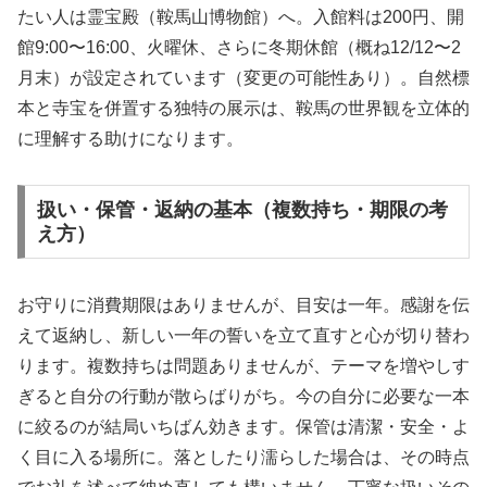
たい人は霊宝殿（鞍馬山博物館）へ。入館料は200円、開
館9:00〜16:00、火曜休、さらに冬期休館（概ね12/12〜2
月末）が設定されています（変更の可能性あり）。自然標
本と寺宝を併置する独特の展示は、鞍馬の世界観を立体的
に理解する助けになります。
扱い・保管・返納の基本（複数持ち・期限の考
え方）
お守りに消費期限はありませんが、目安は一年。感謝を伝
えて返納し、新しい一年の誓いを立て直すと心が切り替わ
ります。複数持ちは問題ありませんが、テーマを増やしす
ぎると自分の行動が散らばりがち。今の自分に必要な一本
に絞るのが結局いちばん効きます。保管は清潔・安全・よ
く目に入る場所に。落としたり濡らした場合は、その時点