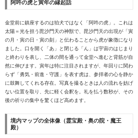
阿吽の虎と寅年の縁起話
金堂前に鎮座するのは狛犬ではなく「阿吽の虎」。これは
太陽＝光を担う毘沙門天の神獣で、毘沙門天の出現が「寅
の月・寅の日・寅の刻」と伝わることから虎が象徴になり
ました。口を開く「あ」と閉じる「ん」は宇宙のはじまり
と終わりを表し、二体の間を通って金堂へ進むと背筋が自
然に伸びます。寅年は特に注目されますが、年回りに関わ
らず「勇気・前進・守護」を表す虎は、参拝者の心を静か
に鼓舞してくれる存在。写真を撮るときは人の流れを妨げ
ない位置を取り、先に軽く会釈を。礼を払う数秒が、その
後の祈りの集中を驚くほど高めます。
境内マップの全体像（霊宝殿・奥の院・魔王
殿）