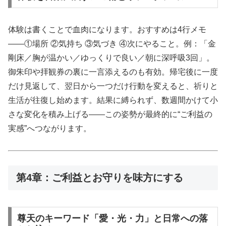
体験は書くことで血肉になります。おすすめは4行メモ
――①場所 ②気持ち ③気づき ④次にやること。例：「金
剛床／胸が温かい／ゆっくりで良い／朝に深呼吸3回」。
御朱印や拝観券の裏に一言添えるのも有効。帰宅後に一度
だけ見返して、翌日から一つだけ行動を変えると、祈りと
生活が往復し始めます。結果に縛られず、数週間かけて小
さな変化を積み上げる――この姿勢が最終的に“ご利益の
実感”へつながります。
第4章：ご利益とお守りを味方にする
尊天のキーワード「愛・光・力」と日常への落