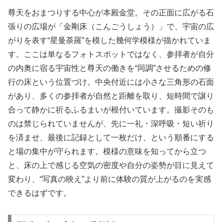
尊天をおまつりする中心が本殿金堂。その正面に広がる石
張りの広場が「金剛床（こんごうしょう）」で、宇宙の広
がりを表す“星曼荼羅”を模した幾何学模様が描かれていま
す。ここは単なるフォトスポットではなく、参拝者が自分
の内奥に宿る宇宙性と尊天の働きを“同調”させるための修
行の床という位置づけ。中央付近には小さな三角形の石面
があり、多くの参拝者が自然と距離を取り、短時間で譲り
合って静かに祈るふるまいが根付いています。撮影そのも
のは禁じられていませんが、先に一礼・深呼吸・短い祈り
を済ませ、最後に記録として一枚だけ、という順番にする
と場の集中が守られます。模様の意味を知ってから立つ
と、床の上で感じる空気の密度や自分の姿勢が目に見えて
変わり、“写真の映え”より前に体験の質が上がるのを実感
できるはずです。