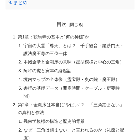
9.
まとめ
目次
第1章：鞍馬寺の基本と“何の神様”か
宇宙の大霊「尊天」とは？—千手観音・毘沙門天・
護法魔王尊の三位一体
本殿金堂と金剛床の意味（星型模様と中心の三角）
阿吽の虎と寅年の縁起話
境内マップの全体像（霊宝殿・奥の院・魔王殿）
参拝の基礎データ（開扉時間・ケーブル・所要時
間）
第2章：金剛床は本当に“やばい”？—「三角踏まない」
の真相と作法
幾何学模様の構造と歴史的背景
なぜ「三角は踏まない」と言われるのか（礼節と配
慮）