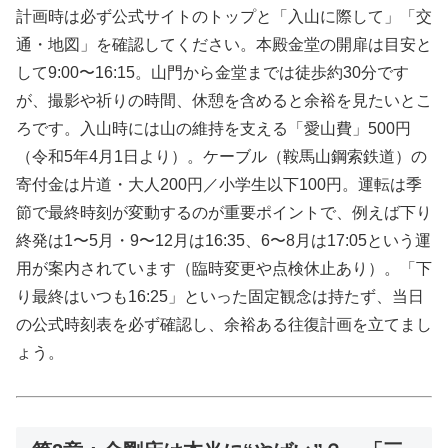
計画時は必ず公式サイトのトップと「入山に際して」「交
通・地図」を確認してください。本殿金堂の開扉は目安と
して9:00〜16:15。山門から金堂までは徒歩約30分です
が、撮影や祈りの時間、休憩を含めると余裕を見たいとこ
ろです。入山時には山の維持を支える「愛山費」500円
（令和5年4月1日より）。ケーブル（鞍馬山鋼索鉄道）の
寄付金は片道・大人200円／小学生以下100円。運転は季
節で最終時刻が変動するのが重要ポイントで、例えば下り
終発は1〜5月・9〜12月は16:35、6〜8月は17:05という運
用が案内されています（臨時変更や点検休止あり）。「下
り最終はいつも16:25」といった固定観念は持たず、当日
の公式時刻表を必ず確認し、余裕ある往復計画を立てまし
ょう。