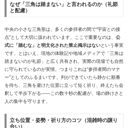
なぜ「三角は踏まない」と言われるのか（礼節
と配慮）
中央の小さな三角形は、多くの参拝者の間で“宇宙との接
点”として大切に扱われています。ここで重要なのは、
公
式に「踏むな」と明文化された禁止掲示はない
という事実
です。とはいえ、現地の体験記や地域メディアで「三角は
踏まないのが礼節」と広く共有され、実際の現場でも自然
に守られているのが実情。つまりこれは“参拝者間のマナ
ー”としてのふるまいです。列ができていたら静かに順番
を待ち、三角を避けた位置に立って短く祈り、終えたら会
釈して半歩下がる――この数十秒の配慮が、場の静けさと
人の集中を守ります。
立ち位置・姿勢・祈り方のコツ（混雑時の譲り
合い）