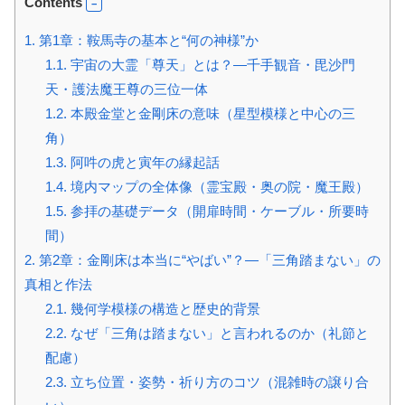
Contents
1.
第1章：鞍馬寺の基本と“何の神様”か
1.1.
宇宙の大霊「尊天」とは？—千手観音・毘沙門
天・護法魔王尊の三位一体
1.2.
本殿金堂と金剛床の意味（星型模様と中心の三
角）
1.3.
阿吽の虎と寅年の縁起話
1.4.
境内マップの全体像（霊宝殿・奥の院・魔王殿）
1.5.
参拝の基礎データ（開扉時間・ケーブル・所要時
間）
2.
第2章：金剛床は本当に“やばい”？—「三角踏まない」の
真相と作法
2.1.
幾何学模様の構造と歴史的背景
2.2.
なぜ「三角は踏まない」と言われるのか（礼節と
配慮）
2.3.
立ち位置・姿勢・祈り方のコツ（混雑時の譲り合