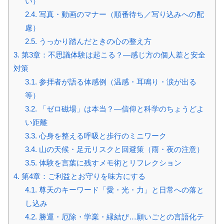
い）
2.4.
写真・動画のマナー（順番待ち／写り込みへの配
慮）
2.5.
うっかり踏んだときの心の整え方
3.
第3章：不思議体験は起こる？—感じ方の個人差と安全
対策
3.1.
参拝者が語る体感例（温感・耳鳴り・涙が出る
等）
3.2.
「ゼロ磁場」は本当？—信仰と科学のちょうどよ
い距離
3.3.
心身を整える呼吸と歩行のミニワーク
3.4.
山の天候・足元リスクと回避策（雨・夜の注意）
3.5.
体験を言葉に残すメモ術とリフレクション
4.
第4章：ご利益とお守りを味方にする
4.1.
尊天のキーワード「愛・光・力」と日常への落と
し込み
4.2.
勝運・厄除・学業・縁結び…願いごとの言語化テ