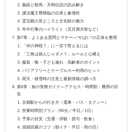
義経と鞍馬・天狗伝説の読み解き
護法魔王尊降臨の伝承と象徴性
霊宝殿の見どころと文化財の魅力
年中行事のハイライト（五月満月祭など）
第7章：よくある質問とマナー—“やばい”の正体を整理
「何の神様？」に一言で答えるには
「三角は踏んじゃダメ？」ルールと心構え
服装・靴・子ども連れ・高齢者のポイント
バリアフリーとケーブルカー利用のヒント
雨天・積雪時の注意と最新情報の調べ方
第8章：旅の実務ガイド—アクセス・時間割・費用の目
安
京都駅からの行き方（電車・バス・タクシー）
所要時間別プラン（90分／半日／1日）
予算の目安（交通・拝観・授与・飲食）
混雑回避のコツ（朝イチ・平日・雨の日）