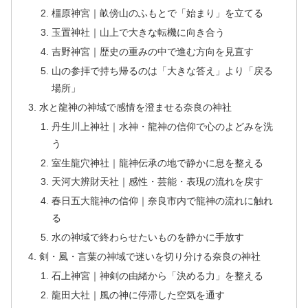
橿原神宮｜畝傍山のふもとで「始まり」を立てる
玉置神社｜山上で大きな転機に向き合う
吉野神宮｜歴史の重みの中で進む方向を見直す
山の参拝で持ち帰るのは「大きな答え」より「戻る
場所」
水と龍神の神域で感情を澄ませる奈良の神社
丹生川上神社｜水神・龍神の信仰で心のよどみを洗
う
室生龍穴神社｜龍神伝承の地で静かに息を整える
天河大辨財天社｜感性・芸能・表現の流れを戻す
春日五大龍神の信仰｜奈良市内で龍神の流れに触れ
る
水の神域で終わらせたいものを静かに手放す
剣・風・言葉の神域で迷いを切り分ける奈良の神社
石上神宮｜神剣の由緒から「決める力」を整える
龍田大社｜風の神に停滞した空気を通す