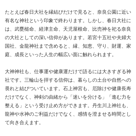
たとえば春日大社を縁結びだけで見ると、奈良公園に近い
有名な神社という印象で終わります。しかし、春日大社に
は、武甕槌命、経津主命、天児屋根命、比売神を祀る奈良
の大社としての深い信仰があります。若宮十五社や夫婦大
国社、金龍神社まで含めると、縁、知恵、守り、財運、家
庭、成長といった人生の幅広い面に触れられます。
大神神社も、仕事運や健康運だけで語るには大きすぎる神
社です。三輪山を拝する信仰は、暮らしの土台や自然への
畏れと結びついています。石上神宮も、厄除けや健康長寿
だけでなく、神剣の由緒から「迷いを分ける」「進む力を
整える」という受け止め方ができます。丹生川上神社も、
龍神や水神のご利益だけでなく、感情を澄ませる時間とし
て向き合えます。