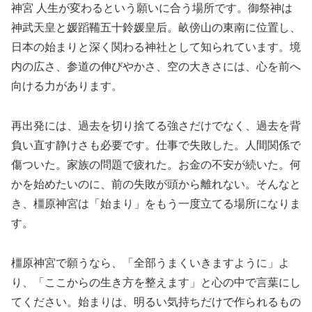
神宮 人生が変わるという願いに合う場所です。御祭神は
神武天皇と媛蹈鞴五十鈴媛皇后。畝傍山の東南に位置し、
日本の始まりと深く関わる神社として知られています。境
内の広さ、参道の伸びやかさ、空の大きさには、心を前へ
向ける力があります。
再出発には、過去を切り捨てる強さだけでなく、過去を背
負い直す静けさも必要です。仕事で失敗した。人間関係で
傷ついた。家族の問題で疲れた。お金の不安が続いた。何
かを始めたいのに、前の失敗が頭から離れない。そんなと
き、橿原神宮は「始まり」をもう一度立てる場所になりま
す。
橿原神宮で願うなら、「全部うまくいきますように」よ
り、「ここからの生き方を整えます」と心の中で言葉にし
てください。始まりは、明るい気持ちだけで作られるもの