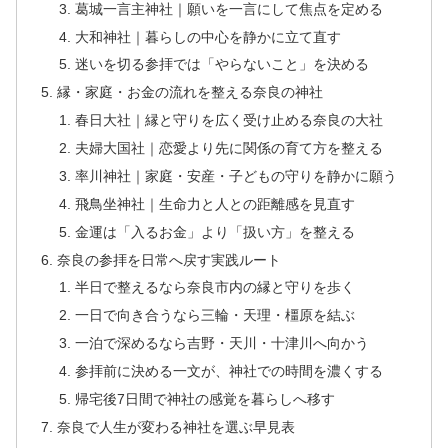
葛城一言主神社｜願いを一言にして焦点を定める
大和神社｜暮らしの中心を静かに立て直す
迷いを切る参拝では「やらないこと」を決める
縁・家庭・お金の流れを整える奈良の神社
春日大社｜縁と守りを広く受け止める奈良の大社
夫婦大国社｜恋愛より先に関係の育て方を整える
率川神社｜家庭・安産・子どもの守りを静かに願う
飛鳥坐神社｜生命力と人との距離感を見直す
金運は「入るお金」より「扱い方」を整える
奈良の参拝を日常へ戻す実践ルート
半日で整えるなら奈良市内の縁と守りを歩く
一日で向き合うなら三輪・天理・橿原を結ぶ
一泊で深めるなら吉野・天川・十津川へ向かう
参拝前に決める一文が、神社での時間を濃くする
帰宅後7日間で神社の感覚を暮らしへ移す
奈良で人生が変わる神社を選ぶ早見表