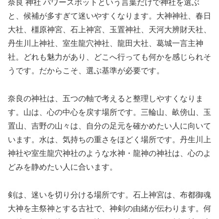
奈良 神社 パワースポットという言葉だけで神社を選ぶ
と、候補が多すぎて迷いやすくなります。大神神社、春日
大社、橿原神宮、石上神宮、玉置神社、天河大辨財天社、
丹生川上神社、室生龍穴神社、龍田大社、葛城一言主神
社。どれも魅力があり、どこへ行っても何かを感じられそ
うです。だからこそ、選ぶ基準が必要です。
奈良の神社は、五つの軸で考えると整理しやすくなりま
す。山は、心の中心を戻す場所です。三輪山、畝傍山、玉
置山、吉野の山々は、自分の足元を確かめたい人に向いて
います。水は、気持ちの重さをほどく場所です。丹生川上
神社や室生龍穴神社のような水神・龍神の神社は、心のよ
どみを静めたい人に合います。
剣は、迷いを切り分ける場所です。石上神宮は、布都御魂
大神を主祭神とする古社で、神剣の由緒が伝わります。何