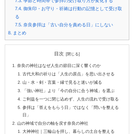
7.3.
季節と時間帯で参拝の受け取り方が変化する
7.4.
御朱印・お守り・祈祷は行動の記憶として受け取
る
7.5.
奈良参拝は「古い自分を責める日」にしない
8.
まとめ
目次
奈良の神社はなぜ人生の節目に深く響くのか
古代大和の祈りは「人生の原点」を思い出させる
山・水・剣・言葉・縁で見ると迷いが減る
「強い神社」より「今の自分に合う神域」を選ぶ
ご利益を一つに閉じ込めず、人生の流れで受け取る
参拝は「答えをもらう日」ではなく「問いを整える
日」
山の神域で自分の軸を戻す奈良の神社
大神神社｜三輪山を拝し、暮らしの土台を整える