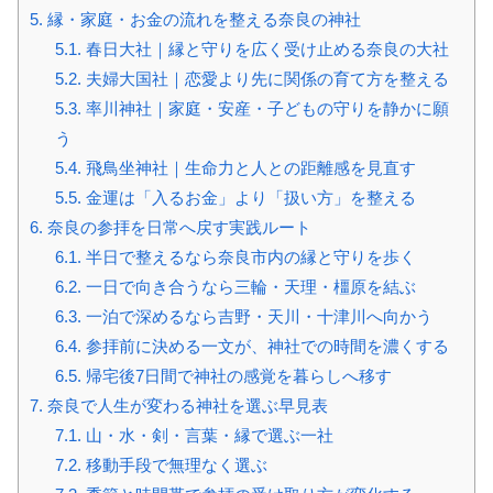
5.
縁・家庭・お金の流れを整える奈良の神社
5.1.
春日大社｜縁と守りを広く受け止める奈良の大社
5.2.
夫婦大国社｜恋愛より先に関係の育て方を整える
5.3.
率川神社｜家庭・安産・子どもの守りを静かに願
う
5.4.
飛鳥坐神社｜生命力と人との距離感を見直す
5.5.
金運は「入るお金」より「扱い方」を整える
6.
奈良の参拝を日常へ戻す実践ルート
6.1.
半日で整えるなら奈良市内の縁と守りを歩く
6.2.
一日で向き合うなら三輪・天理・橿原を結ぶ
6.3.
一泊で深めるなら吉野・天川・十津川へ向かう
6.4.
参拝前に決める一文が、神社での時間を濃くする
6.5.
帰宅後7日間で神社の感覚を暮らしへ移す
7.
奈良で人生が変わる神社を選ぶ早見表
7.1.
山・水・剣・言葉・縁で選ぶ一社
7.2.
移動手段で無理なく選ぶ