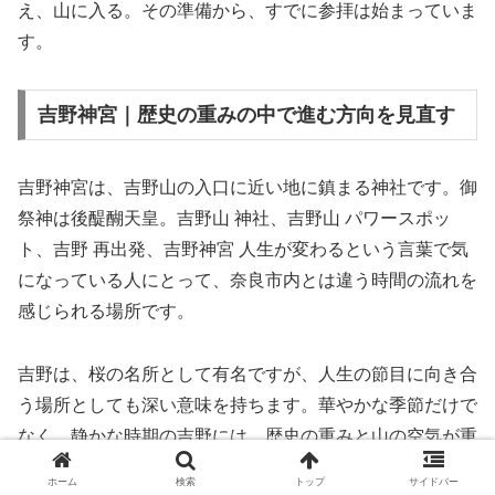
え、山に入る。その準備から、すでに参拝は始まっていま
す。
吉野神宮｜歴史の重みの中で進む方向を見直す
吉野神宮は、吉野山の入口に近い地に鎮まる神社です。御
祭神は後醍醐天皇。吉野山 神社、吉野山 パワースポッ
ト、吉野 再出発、吉野神宮 人生が変わるという言葉で気
になっている人にとって、奈良市内とは違う時間の流れを
感じられる場所です。
吉野は、桜の名所として有名ですが、人生の節目に向き合
う場所としても深い意味を持ちます。華やかな季節だけで
なく、静かな時期の吉野には、歴史の重みと山の空気が重
なります。自分の願いがすぐに形になるかどうかではな
ホーム
検索
トップ
サイドバー