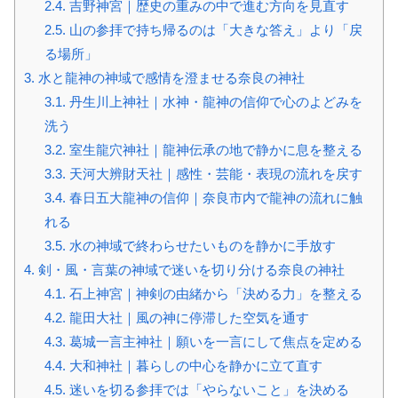
2.4.
吉野神宮｜歴史の重みの中で進む方向を見直す
2.5.
山の参拝で持ち帰るのは「大きな答え」より「戻
る場所」
3.
水と龍神の神域で感情を澄ませる奈良の神社
3.1.
丹生川上神社｜水神・龍神の信仰で心のよどみを
洗う
3.2.
室生龍穴神社｜龍神伝承の地で静かに息を整える
3.3.
天河大辨財天社｜感性・芸能・表現の流れを戻す
3.4.
春日五大龍神の信仰｜奈良市内で龍神の流れに触
れる
3.5.
水の神域で終わらせたいものを静かに手放す
4.
剣・風・言葉の神域で迷いを切り分ける奈良の神社
4.1.
石上神宮｜神剣の由緒から「決める力」を整える
4.2.
龍田大社｜風の神に停滞した空気を通す
4.3.
葛城一言主神社｜願いを一言にして焦点を定める
4.4.
大和神社｜暮らしの中心を静かに立て直す
4.5.
迷いを切る参拝では「やらないこと」を決める