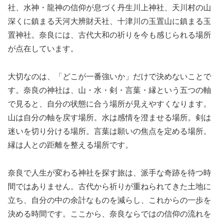
社、水神・龍神の信仰が息づく丹生川上神社、天川村の山
深くに鎮まる天河大辨財天社、十津川の玉置山に鎮まる玉
置神社。奈良には、古代大和の祈りを今も感じられる場所
が点在しています。
大切なのは、「どこが一番強いか」だけで決めないことで
す。奈良の神社は、山・水・剣・言葉・縁という五つの軸
で見ると、自分の状態に合う場所が見えやすくなります。
山は自分の軸を戻す場所。水は感情を澄ませる場所。剣は
迷いを切り分ける場所。言葉は願いの焦点を定める場所。
縁は人との距離を整える場所です。
奈良で人生が変わる神社を探す旅は、派手な奇跡を待つ時
間ではありません。古代から祈りが重ねられてきた土地に
立ち、自分の中の余計なものを減らし、これからの一歩を
決める時間です。ここから、奈良ならではの信仰の流れを