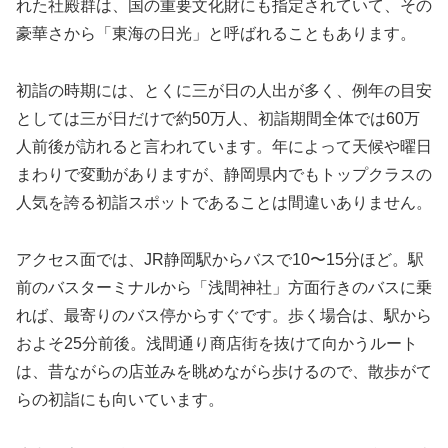
れた社殿群は、国の重要文化財にも指定されていて、その
豪華さから「東海の日光」と呼ばれることもあります。
初詣の時期には、とくに三が日の人出が多く、例年の目安
としては三が日だけで約50万人、初詣期間全体では60万
人前後が訪れると言われています。年によって天候や曜日
まわりで変動がありますが、静岡県内でもトップクラスの
人気を誇る初詣スポットであることは間違いありません。
アクセス面では、JR静岡駅からバスで10〜15分ほど。駅
前のバスターミナルから「浅間神社」方面行きのバスに乗
れば、最寄りのバス停からすぐです。歩く場合は、駅から
およそ25分前後。浅間通り商店街を抜けて向かうルート
は、昔ながらの店並みを眺めながら歩けるので、散歩がて
らの初詣にも向いています。