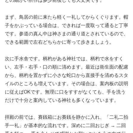
との細かい所作は多少前後しても大丈夫です。
まず、鳥居の前に来たら軽く一礼してからくぐります。帽
子をかぶっている場合は、できれば一度取って通ると丁寧
です。参道の真ん中は神さまの通り道とされているので、
できる範囲で左右どちらかに寄って歩きましょう。
次に手水舎です。柄杓がある神社では、柄杓で水をすく
い、左手・右手・口の順に清めます。最近は衛生面の配慮
から、柄杓を置かずに小さな蛇口から直接手を清めるスタ
イルのところも増えています。その場合は、案内板の説明
に従えばOKです。無理に口をすすがなくても、手を洗う
だけで十分と案内している神社も多くなっています。
拝殿の前では、賽銭箱にお賽銭を静かに入れ、「二礼二拍
手一礼」が基本的な流れです。深めに二回おじぎ → 二回