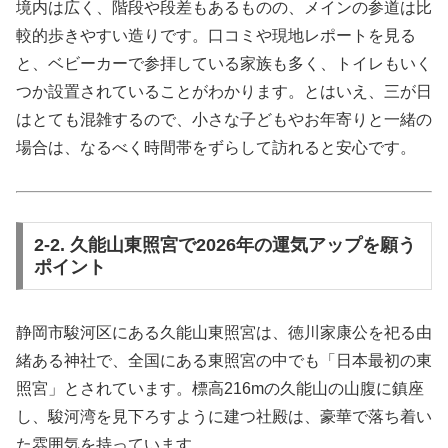
境内は広く、階段や段差もあるものの、メインの参道は比
較的歩きやすい造りです。口コミや現地レポートを見る
と、ベビーカーで参拝している家族も多く、トイレもいく
つか設置されていることがわかります。とはいえ、三が日
はとても混雑するので、小さな子どもやお年寄りと一緒の
場合は、なるべく時間帯をずらして訪れると安心です。
2-2. 久能山東照宮で2026年の運気アップを願う
ポイント
静岡市駿河区にある久能山東照宮は、徳川家康公を祀る由
緒ある神社で、全国にある東照宮の中でも「日本最初の東
照宮」とされています。標高216mの久能山の山腹に鎮座
し、駿河湾を見下ろすように建つ社殿は、豪華で落ち着い
た雰囲気を持っています。