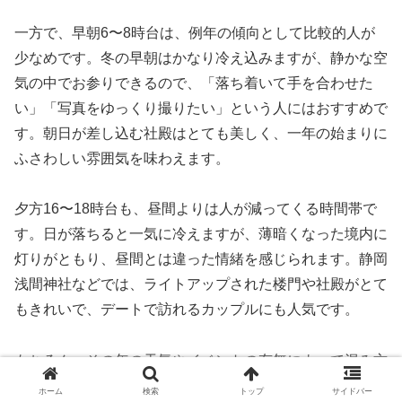
一方で、早朝6〜8時台は、例年の傾向として比較的人が
少なめです。冬の早朝はかなり冷え込みますが、静かな空
気の中でお参りできるので、「落ち着いて手を合わせた
い」「写真をゆっくり撮りたい」という人にはおすすめで
す。朝日が差し込む社殿はとても美しく、一年の始まりに
ふさわしい雰囲気を味わえます。
夕方16〜18時台も、昼間よりは人が減ってくる時間帯で
す。日が落ちると一気に冷えますが、薄暗くなった境内に
灯りがともり、昼間とは違った情緒を感じられます。静岡
浅間神社などでは、ライトアップされた楼門や社殿がとて
もきれいで、デートで訪れるカップルにも人気です。
もちろん、その年の天気やイベントの有無によって混み方
は変わるので、「絶対に空いている時間」というものはあ
ホーム
検索
トップ
サイドバー