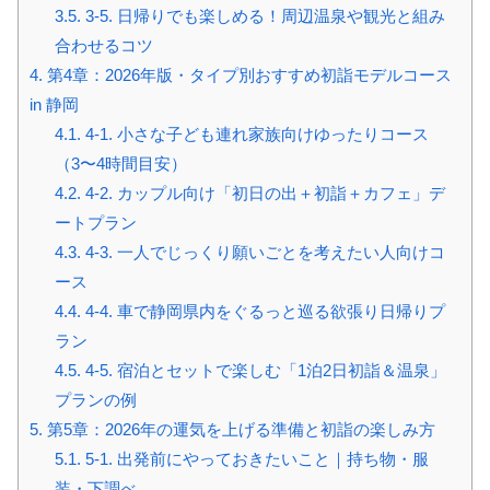
3.5.
3-5. 日帰りでも楽しめる！周辺温泉や観光と組み
合わせるコツ
4.
第4章：2026年版・タイプ別おすすめ初詣モデルコース
in 静岡
4.1.
4-1. 小さな子ども連れ家族向けゆったりコース
（3〜4時間目安）
4.2.
4-2. カップル向け「初日の出＋初詣＋カフェ」デ
ートプラン
4.3.
4-3. 一人でじっくり願いごとを考えたい人向けコ
ース
4.4.
4-4. 車で静岡県内をぐるっと巡る欲張り日帰りプ
ラン
4.5.
4-5. 宿泊とセットで楽しむ「1泊2日初詣＆温泉」
プランの例
5.
第5章：2026年の運気を上げる準備と初詣の楽しみ方
5.1.
5-1. 出発前にやっておきたいこと｜持ち物・服
装・下調べ