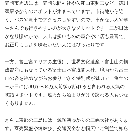
静岡市周辺には、静岡浅間神社や久能山東照宮など、徳川
家康ゆかりのスポットが集まっています。市街地から近
く、バスや電車でアクセスしやすいので、車がない人や学
生さんでも行きやすいのが大きなメリットです。三が日は
かなり賑やかで、人出は多いものの屋台や出店も豊富で、
お正月らしさを味わいたい人にはぴったりです。
一方、富士宮エリアの主役は、世界文化遺産・富士山の構
成資産にもなっている富士山本宮浅間大社。境内から富士
山の姿を眺めながらお参りできる特別感が魅力で、例年の
三が日には30万〜34万人前後が訪れると言われる人気の
初詣スポットです。遠方から泊まりがけで訪れる人も少な
くありません。
さらに東部の三島には、源頼朝ゆかりの三嶋大社がありま
す。商売繁盛や縁結び、交通安全など幅広いご利益で知ら