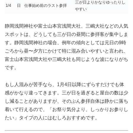
三が日よりかなりゆったりし
1/4
日
仕事始め前のラスト参拝
やすい
静岡浅間神社や富士山本宮浅間大社、三嶋大社などの人気
スポットは、どうしても三が日の昼間に参拝客が集中しま
す。静岡浅間神社の場合、例年の傾向としては元日の9時
ごろから昼〜夕方にかけて特に混み合いやすいと言われ、
富士山本宮浅間大社や三嶋大社も同じような波になりがち
です。
もし人混みが苦手なら、1月4日以降にずらすだけでも体
感がかなり違ってきます。三が日を過ぎると屋台の数は少
し減ることがありますが、そのぶん参拝自体は静かに落ち
着いて行えるので、「お祭り気分より、しっかりお参りし
たい」タイプの人にはむしろおすすめです。