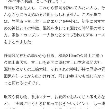
「2026年の初詣、どこへ行こう？」
静岡が好きな人も、これから静岡を訪れてみたい人も、そ
んなふうに考え始める時期かもしれません。この記事で
は、静岡市〜富士宮・三島エリアを中心に、初詣におすす
めの神社とその特徴、混雑を少しでも避ける時間帯の考え
方、家族・カップル・一人旅などタイプ別のモデルコース
をまとめました。
静岡浅間神社の華やかな社殿、標高216mの久能山に建つ
久能山東照宮、富士山を正面に望む富士山本宮浅間大社、
源頼朝ゆかりの三嶋大社。それぞれの神社が持つ歴史や雰
囲気を知ってから出かければ、同じお参りでも感じ方がき
っと変わるはずです。
服装や持ち物、参拝マナー、お賽銭やおみくじの考え方な
ど、「実際に行くときに知っておきたいポイント」も一通