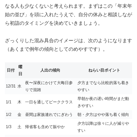
なる人も少なくないと考えられます。まずはこの「年末年
始の並び」を頭に入れたうえで、自分の休みと相談しなが
ら初詣のタイミングを決めていきましょう。
ざっくりした混み具合のイメージは、次のようになります
（あくまで例年の傾向としてのめやすです）。
曜
日付
人出の傾向
ねらい目ポイント
日
夜〜深夜にかけて大晦日参
夕方までなら比較的落ち着き
12/31
水
りで混雑
やすい
早朝か夜の遅い時間がまだ動
1/1
木
一日を通してピーククラス
きやすい
1/2
金
昼間は家族連れでにぎわう
朝・夕方はやや落ち着く傾向
夕方以降は徐々に人が減りや
1/3
土
帰省客も含めて賑やか
すい