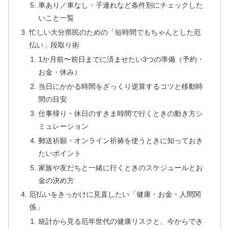
車あり／車なし・子連れなど条件別にチェックした
いこと一覧
忙しい大分県民のための「短時間でもちゃんとした厄
払い」段取り術
1か月前〜前日までに済ませたい3つの準備（予約・
お金・休み）
当日にかかる時間をざっくり逆算するコツと移動時
間の目安
仕事帰り・休日のすきま時間で行くときの動き方シ
ミュレーション
郵送祈願・オンライン祈祷を使うときに知っておき
たいポイント
家族や友だちと一緒に行くときのスケジュールとお
金の決め方
厄払いをきっかけに見直したい「健康・お金・人間関
係」
統計から見る厄年世代の健康リスクと、今からでき