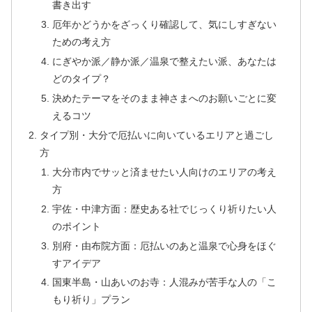
書き出す
厄年かどうかをざっくり確認して、気にしすぎない
ための考え方
にぎやか派／静か派／温泉で整えたい派、あなたは
どのタイプ？
決めたテーマをそのまま神さまへのお願いごとに変
えるコツ
タイプ別・大分で厄払いに向いているエリアと過ごし
方
大分市内でサッと済ませたい人向けのエリアの考え
方
宇佐・中津方面：歴史ある社でじっくり祈りたい人
のポイント
別府・由布院方面：厄払いのあと温泉で心身をほぐ
すアイデア
国東半島・山あいのお寺：人混みが苦手な人の「こ
もり祈り」プラン