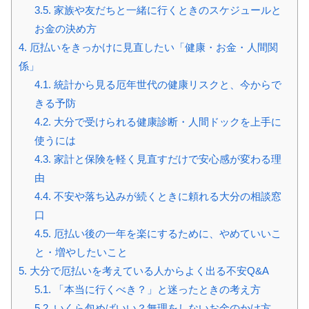
3.5.
家族や友だちと一緒に行くときのスケジュールと
お金の決め方
4.
厄払いをきっかけに見直したい「健康・お金・人間関
係」
4.1.
統計から見る厄年世代の健康リスクと、今からで
きる予防
4.2.
大分で受けられる健康診断・人間ドックを上手に
使うには
4.3.
家計と保険を軽く見直すだけで安心感が変わる理
由
4.4.
不安や落ち込みが続くときに頼れる大分の相談窓
口
4.5.
厄払い後の一年を楽にするために、やめていいこ
と・増やしたいこと
5.
大分で厄払いを考えている人からよく出る不安Q&A
5.1.
「本当に行くべき？」と迷ったときの考え方
5.2.
いくら包めばいい？無理をしないお金のかけ方