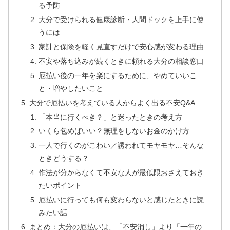
る予防
大分で受けられる健康診断・人間ドックを上手に使
うには
家計と保険を軽く見直すだけで安心感が変わる理由
不安や落ち込みが続くときに頼れる大分の相談窓口
厄払い後の一年を楽にするために、やめていいこ
と・増やしたいこと
大分で厄払いを考えている人からよく出る不安Q&A
「本当に行くべき？」と迷ったときの考え方
いくら包めばいい？無理をしないお金のかけ方
一人で行くのがこわい／誘われてモヤモヤ…そんな
ときどうする？
作法が分からなくて不安な人が最低限おさえておき
たいポイント
厄払いに行っても何も変わらないと感じたときに読
みたい話
まとめ：大分の厄払いは、「不安消し」より「一年の