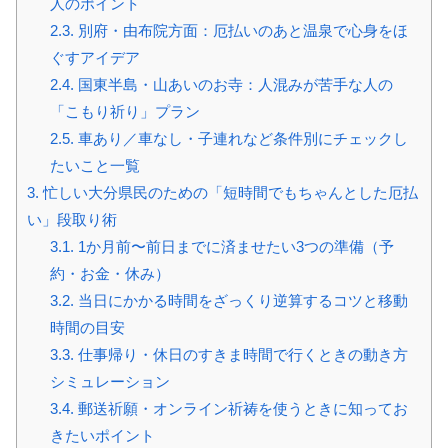
人のポイント
2.3.
別府・由布院方面：厄払いのあと温泉で心身をほ
ぐすアイデア
2.4.
国東半島・山あいのお寺：人混みが苦手な人の
「こもり祈り」プラン
2.5.
車あり／車なし・子連れなど条件別にチェックし
たいこと一覧
3.
忙しい大分県民のための「短時間でもちゃんとした厄払
い」段取り術
3.1.
1か月前〜前日までに済ませたい3つの準備（予
約・お金・休み）
3.2.
当日にかかる時間をざっくり逆算するコツと移動
時間の目安
3.3.
仕事帰り・休日のすきま時間で行くときの動き方
シミュレーション
3.4.
郵送祈願・オンライン祈祷を使うときに知ってお
きたいポイント