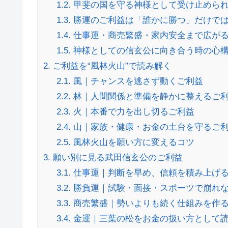
1.2.
甲斐の国を守る神様として受け止めら
1.3.
勝運のご利益は「誰かに勝つ」だけで
1.4.
仕事運・商売繁盛・家内安全まで広が
1.5.
神様としての信玄公に向き合う時の心
2.
ご利益を“風林火山”で読み解く
2.1.
風｜チャンスを逃さず動くご利益
2.2.
林｜人間関係と準備を静かに整えるご
2.3.
火｜本番で力を出し切るご利益
2.4.
山｜家族・健康・お金の土台を守るご
2.5.
風林火山を願い方に変えるコツ
3.
願い別に見る武田信玄公のご利益
3.1.
仕事運｜判断を早め、信頼を積み上げ
3.2.
勝負運｜試験・面接・スポーツで崩れ
3.3.
商売繁盛｜勢いよりも続く仕組みを作
3.4.
金運｜三葉の松をお金の扱い方として