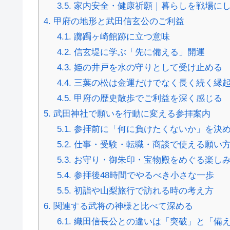
3.5.
家内安全・健康祈願｜暮らしを戦場に
4.
甲府の地形と武田信玄公のご利益
4.1.
躑躅ヶ崎館跡に立つ意味
4.2.
信玄堤に学ぶ「先に備える」開運
4.3.
姫の井戸を水の守りとして受け止める
4.4.
三葉の松は金運だけでなく長く続く縁
4.5.
甲府の歴史散歩でご利益を深く感じる
5.
武田神社で願いを行動に変える参拝案内
5.1.
参拝前に「何に負けたくないか」を決
5.2.
仕事・受験・転職・商談で使える願い
5.3.
お守り・御朱印・宝物殿をめぐる楽し
5.4.
参拝後48時間でやるべき小さな一歩
5.5.
初詣や山梨旅行で訪れる時の考え方
6.
関連する武将の神様と比べて深める
6.1.
織田信長公との違いは「突破」と「備