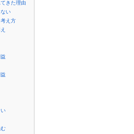
れてきた理由
はない
る考え方
構え
利益
利益
る
ない
る
読む