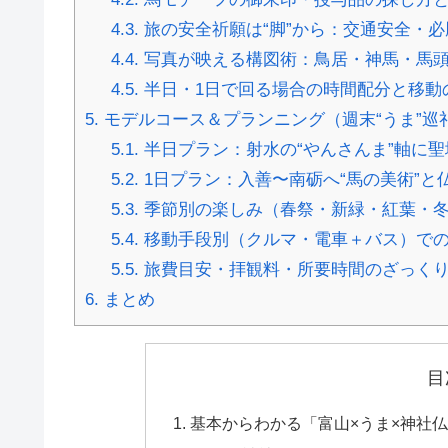
4.3.
旅の安全祈願は“脚”から：交通安全・
4.4.
写真が映える構図術：鳥居・神馬・馬
4.5.
半日・1日で回る場合の時間配分と移動
5.
モデルコース＆プランニング（週末“うま”巡
5.1.
半日プラン：射水の“やんさんま”軸に聖
5.2.
1日プラン：入善〜南砺へ“馬の美術”と
5.3.
季節別の楽しみ（春祭・新緑・紅葉・
5.4.
移動手段別（クルマ・電車＋バス）で
5.5.
旅費目安・拝観料・所要時間のざっく
6.
まとめ
目
基本からわかる「富山×うま×神社