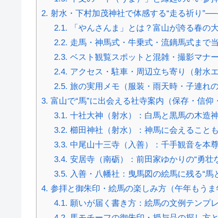
2.
射水・下村加茂神社で体感する“走る祈り”─
2.1.
「やんさんま」とは？富山が誇る春の
2.2.
走馬・神馬式・牛乗式・流鏑馬式まで
2.3.
ベスト観覧スポットと混雑・撮影マナ
2.4.
アクセス・駐車・周辺立ち寄り（射水
2.5.
旅の実用メモ（服装・雨天時・子連れ
3.
富山で“馬”に出会える社寺案内（保存・信仰
3.1.
十社大神（射水）：白馬と黒馬の木造神
3.2.
櫛田神社（射水）：神馬に会えることも
3.3.
中尾山十三寺（入善）：千手観音を本尊
3.4.
安居寺（南砺）：前田家ゆかりの“勇壮
3.5.
入善・八幡社：曳馬図の絵馬に残る“馬
4.
参拝と御朱印・絵馬の楽しみ方（午年もうま
4.1.
願いが届く書き方：絵馬の文例テンプレ
4.2.
馬モチーフの御朱印・授与品の探し方