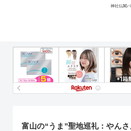
神社仏閣パ
富山の“うま”聖地巡礼：やん