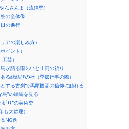
─やんさんま（流鏑馬）
大祭の全体像
当日の進行
ー
エリアの楽しみ方）
のポイント）
・工芸）
馬が語る雨乞いと止雨の祈り
ある縁結びの社（季節行事の際）
とする古刹で馬頭観音の信仰に触れる
な馬”の絵馬を見る
と祈り”の美術史
年も大歓迎）
＆NG例
と頼み方