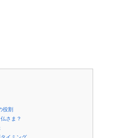
の役割
な仏さま？
味
拝タイミング