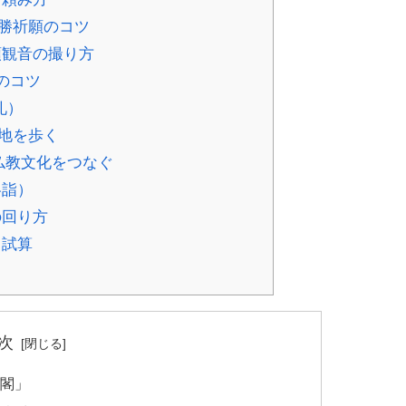
必勝祈願のコツ
頭観音の撮り方
のコツ
礼）
地を歩く
仏教文化をつなぐ
冬詣）
の回り方
り試算
次
仏閣」