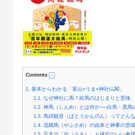
Contents
1.
基本からわかる「富山×うま×神社仏閣」
1.1.
なぜ神社に馬？絵馬のはじまりと意味
1.2.
神馬（しんめ）とは何か──白馬・黒馬
1.3.
馬頭観音（ばとうかんのん）ってどん
1.4.
流鏑馬（やぶさめ）の由来と神事の意
1.5.
干支の「午（うま）」と縁起のいい参