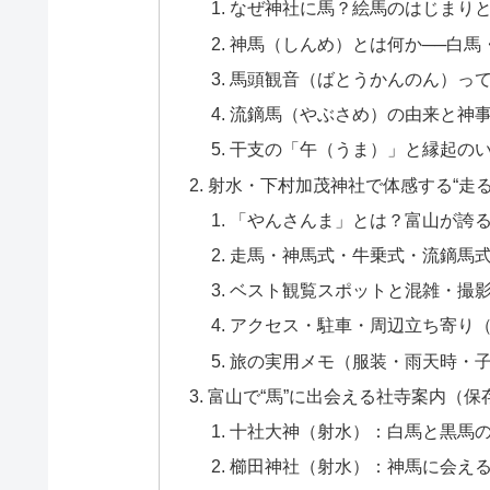
なぜ神社に馬？絵馬のはじまり
神馬（しんめ）とは何か──白馬
馬頭観音（ばとうかんのん）っ
流鏑馬（やぶさめ）の由来と神
干支の「午（うま）」と縁起の
射水・下村加茂神社で体感する“走る
「やんさんま」とは？富山が誇
走馬・神馬式・牛乗式・流鏑馬
ベスト観覧スポットと混雑・撮
アクセス・駐車・周辺立ち寄り
旅の実用メモ（服装・雨天時・
富山で“馬”に出会える社寺案内（保
十社大神（射水）：白馬と黒馬
櫛田神社（射水）：神馬に会え