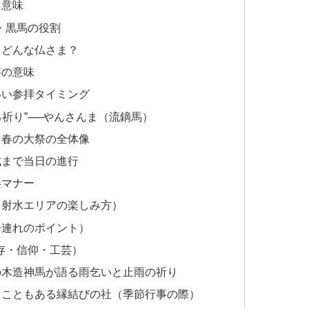
と意味
・黒馬の役割
てどんな仏さま？
事の意味
いい参拝タイミング
祈り”──やんさんま（流鏑馬）
る春の大祭の全体像
式まで当日の進行
影マナー
（射水エリアの楽しみ方）
子連れのポイント）
存・信仰・工芸）
の木造神馬が語る雨乞いと止雨の祈り
ることもある縁結びの社（季節行事の際）