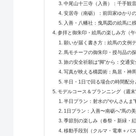
中尾山十三寺（入善）：千手観
安居寺（南砺）：前田家ゆかりの
入善・八幡社：曳馬図の絵馬に残
参拝と御朱印・絵馬の楽しみ方（午
願いが届く書き方：絵馬の文例テ
馬モチーフの御朱印・授与品の
旅の安全祈願は“脚”から：交通
写真が映える構図術：鳥居・神
半日・1日で回る場合の時間配分
モデルコース＆プランニング（週末“
半日プラン：射水の“やんさんま
1日プラン：入善〜南砺へ“馬の
季節別の楽しみ（春祭・新緑・
移動手段別（クルマ・電車＋バ