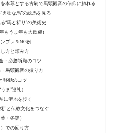
音を本尊とする古刹で馬頭観音の信仰に触れる
“勇壮な馬”の絵馬を見る
る“馬と祈り”の美術史
年もうま年も大歓迎）
ンプレ＆NG例
探し方と頼み方
安全・必勝祈願のコツ
馬・馬頭観音の撮り方
と移動のコツ
うま”巡礼）
”軸に聖地を歩く
美術”と仏教文化をつなぐ
紅葉・冬詣）
ス）での回り方