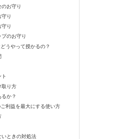
全のお守り
お守り
お守り
ップのお守り
はどうやって授かるの？
間
ント
け取り方
あるか？
のご利益を最大にする使い方
方
ないときの対処法