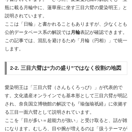
瓶に載る月輪中に、蓮華座に坐す三目六臂の愛染明王」と
説明されています。
ここは「日輪」と書かれることもありますが、少なくとも
公的データベース系の解説では
月輪
表記が確認できます。
この記事では、混乱を避けるため「月輪（円相）」で統一
します。
2-2. 三目六臂は“力の盛り”ではなく役割の地図
愛染明王は「三目六臂（さんもくろっぴ）」が代表的で
す。文化遺産オンラインでも基本形として三目六臂が明記
され、奈良国立博物館の解説でも『瑜伽瑜祇経』に依拠す
る三目一面六臂として説明されています。
ここを「目が多い＝超能力が強い」と受け取ると、話が雑
になります。むしろ、目や腕が増えるのは「扱うテーマが