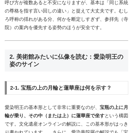
呼び方が複数あると不安になりますが、基本は「同じ系統
の尊格を指す言い回しの違い」と捉えて大丈夫です。むし
ろ呼称の揺れがある分、何かを断定しすぎず、参拝先（寺
院）の案内を優先する姿勢のほうが安全です。
2. 美術館みたいに仏像を読む：愛染明王の
姿のサイン
2-1. 宝瓶の上の月輪と蓮華座は何を示す？
愛染明王の基本形として非常に重要なのが、
宝瓶の上に月
輪が乗り、その中（または上）に蓮華座で坐す
という構図
です。文化遺産オンラインの解説に、この基本形がはっき
り書かれています。 さらに、愛染曼陀羅の解説でも「宝