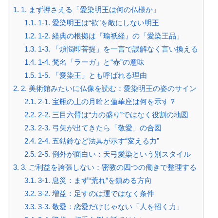
1.
1. まず押さえる「愛染明王は何の仏様か」
1.1.
1-1. 愛染明王は“欲”を敵にしない明王
1.2.
1-2. 経典の根拠は『瑜祇経』の「愛染王品」
1.3.
1-3. 「煩悩即菩提」を一言で誤解なく言い換える
1.4.
1-4. 梵名「ラーガ」と“赤”の意味
1.5.
1-5. 「愛染王」とも呼ばれる理由
2.
2. 美術館みたいに仏像を読む：愛染明王の姿のサイン
2.1.
2-1. 宝瓶の上の月輪と蓮華座は何を示す？
2.2.
2-2. 三目六臂は“力の盛り”ではなく役割の地図
2.3.
2-3. 弓矢が出てきたら「敬愛」の合図
2.4.
2-4. 五鈷鈴など法具が示す“変える力”
2.5.
2-5. 例外が面白い：天弓愛染という別スタイル
3.
3. ご利益を誇張しない：密教の四つの働きで整理する
3.1.
3-1. 息災：まず“荒れ”を鎮める方向
3.2.
3-2. 増益：足すのは運ではなく条件
3.3.
3-3. 敬愛：恋愛だけじゃない「人を招く力」