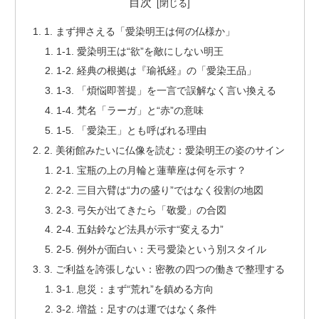
目次
1. まず押さえる「愛染明王は何の仏様か」
1-1. 愛染明王は“欲”を敵にしない明王
1-2. 経典の根拠は『瑜祇経』の「愛染王品」
1-3. 「煩悩即菩提」を一言で誤解なく言い換える
1-4. 梵名「ラーガ」と“赤”の意味
1-5. 「愛染王」とも呼ばれる理由
2. 美術館みたいに仏像を読む：愛染明王の姿のサイン
2-1. 宝瓶の上の月輪と蓮華座は何を示す？
2-2. 三目六臂は“力の盛り”ではなく役割の地図
2-3. 弓矢が出てきたら「敬愛」の合図
2-4. 五鈷鈴など法具が示す“変える力”
2-5. 例外が面白い：天弓愛染という別スタイル
3. ご利益を誇張しない：密教の四つの働きで整理する
3-1. 息災：まず“荒れ”を鎮める方向
3-2. 増益：足すのは運ではなく条件