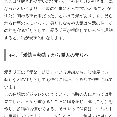
ここは誤解されやすいのですが、「外見だけの神さま」に
なったというより、当時の仕事にとって“見られること”が
生死に関わる重要事だった、という背景があります。見ら
れる仕事の人にとって、身だしなみや人気は生活の柱。そ
の柱を守る祈りとして、愛染明王が機能していったと理解
すると、話が現実的になります。
4-4. 「愛染＝藍染」から職人の守りへ
愛染明王は「愛染＝藍染」という連想から、染物屋（藍
商）などの守りとしても信仰された、と辞典で説明されて
います。
この連想はダジャレのようでいて、当時の人にとっては重
要でした。言葉が重なるところに縁を感じ、講（こう）を
作り、参詣の習慣ができる。そうやって信仰は、生活の中
に定着していきます。ここを知ると、「ご利益」は単なる