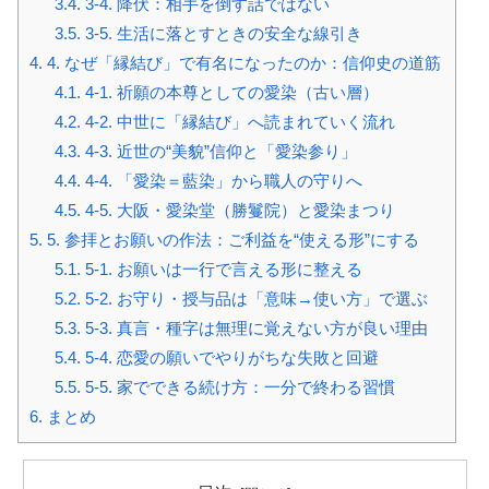
3.4.
3-4. 降伏：相手を倒す話ではない
3.5.
3-5. 生活に落とすときの安全な線引き
4.
4. なぜ「縁結び」で有名になったのか：信仰史の道筋
4.1.
4-1. 祈願の本尊としての愛染（古い層）
4.2.
4-2. 中世に「縁結び」へ読まれていく流れ
4.3.
4-3. 近世の“美貌”信仰と「愛染参り」
4.4.
4-4. 「愛染＝藍染」から職人の守りへ
4.5.
4-5. 大阪・愛染堂（勝鬘院）と愛染まつり
5.
5. 参拝とお願いの作法：ご利益を“使える形”にする
5.1.
5-1. お願いは一行で言える形に整える
5.2.
5-2. お守り・授与品は「意味→使い方」で選ぶ
5.3.
5-3. 真言・種字は無理に覚えない方が良い理由
5.4.
5-4. 恋愛の願いでやりがちな失敗と回避
5.5.
5-5. 家でできる続け方：一分で終わる習慣
6.
まとめ