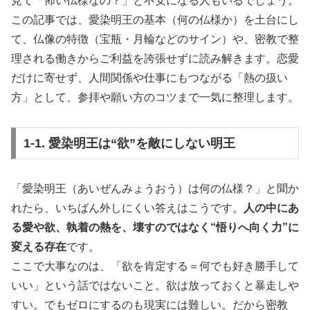
見て「怖い仏様なの？」と不安になる人もいるでしょう。
この記事では、愛染明王の基本（何の仏様か）を土台にし
て、仏像の特徴（宝瓶・月輪などのサイン）や、密教で整
理される働きからご利益を誇張せずに読み解きます。恋愛
だけに寄せず、人間関係や仕事にもつながる「熱の扱い
方」として、参拝や願い方のコツまで一気に整理します。
1-1. 愛染明王は“欲”を敵にしない明王
「愛染明王（あいぜんみょうおう）は何の仏様？」と聞か
れたら、いちばん外しにくい答えはこうです。
人の中にあ
る愛や欲、執着の熱を、壊すのではなく“悟りへ向く力”に
変える存在
です。
ここで大事なのは、「欲を肯定する＝何でも好き勝手して
いい」という話ではないこと。欲は放っておくと暴走しや
すい。でもゼロにするのも現実には難しい。だから密教