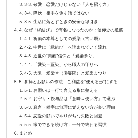
3-3. 敬愛：恋愛だけじゃない「人を招く力」
3-4. 降伏：相手を倒す話ではない
3-5. 生活に落とすときの安全な線引き
4. なぜ「縁結び」で有名になったのか：信仰史の道筋
4-1. 祈願の本尊としての愛染（古い層）
4-2. 中世に「縁結び」へ読まれていく流れ
4-3. 近世の“美貌”信仰と「愛染参り」
4-4. 「愛染＝藍染」から職人の守りへ
4-5. 大阪・愛染堂（勝鬘院）と愛染まつり
5. 参拝とお願いの作法：ご利益を“使える形”にする
5-1. お願いは一行で言える形に整える
5-2. お守り・授与品は「意味→使い方」で選ぶ
5-3. 真言・種字は無理に覚えない方が良い理由
5-4. 恋愛の願いでやりがちな失敗と回避
5-5. 家でできる続け方：一分で終わる習慣
まとめ