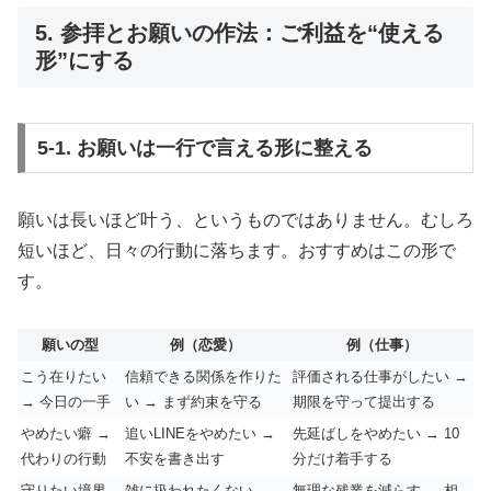
5. 参拝とお願いの作法：ご利益を“使える
形”にする
5-1. お願いは一行で言える形に整える
願いは長いほど叶う、というものではありません。むしろ
短いほど、日々の行動に落ちます。おすすめはこの形で
す。
願いの型
例（恋愛）
例（仕事）
こう在りたい
信頼できる関係を作りた
評価される仕事がしたい →
→ 今日の一手
い → まず約束を守る
期限を守って提出する
やめたい癖 →
追いLINEをやめたい →
先延ばしをやめたい → 10
代わりの行動
不安を書き出す
分だけ着手する
守りたい境界
雑に扱われたくない →
無理な残業を減らす → 相