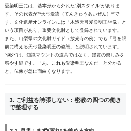
愛染明王には、基本形から外れた“別スタイル”がありま
す。その代表が**天弓愛染（てんきゅうあいぜん）**で
す。文化遺産オンラインには「木造天弓愛染明王坐像」と
いう項目があり、重要文化財として登録されています。
また、山梨県の文化財ガイド（放光寺の例）でも「弓を眼
前に構える天弓愛染明王の姿態」と説明されています。
“例外”は、知識マウントの道具ではなく、鑑賞の楽しみを
増やす鍵です。「あ、これも愛染明王なんだ」と分かる
と、仏像が急に面白くなります。
3. ご利益を誇張しない：密教の四つの働き
で整理する
3-1. 息災：まず“荒れ”を鎮める方向