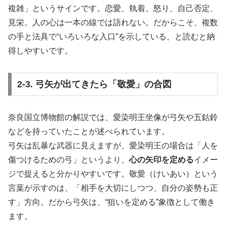
複雑」というサインです。恋愛、執着、怒り、自己否定、
見栄。人の心は一本の線では語れない。だからこそ、複数
の手と法具で“いろいろな入口”を示している、と読むと納
得しやすいです。
2-3. 弓矢が出てきたら「敬愛」の合図
奈良国立博物館の解説では、愛染明王坐像が弓矢や五鈷鈴
などを持っていたことが述べられています。
弓矢は乱暴な武器に見えますが、愛染明王の場合は「人を
傷つけるための弓」というより、
心の矢印を定める
イメー
ジで捉えると分かりやすいです。敬愛（けいあい）という
言葉が示すのは、「相手を大切にしつつ、自分の姿勢も正
す」方向。だから弓矢は、“狙いを定める”象徴として働き
ます。