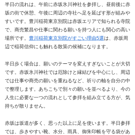
半日の流れは、午前に赤坂氷川神社を参拝し、昼前後に赤
坂の街で休憩、午後に周辺の寺社へ足を延ばす形が組みや
すいです。豊川稲荷東京別院は赤坂エリアで知られる寺院
で、商売繁昌や仕事に関わる願いを持つ人にも関心の高い
場所です。
豊川稲荷東京別院がすごい理由5選
は、赤坂周
辺で稲荷信仰にも触れる散策の候補になります。
半日歩く場合は、願いのテーマを変えすぎないことが大切
です。赤坂氷川神社では厄除けと縁結びを中心にし、周辺
では仕事や商売の願いを重ねるなど、祈りの軸を自分の中
で整理します。あちこちで別々の願いを並べるより、今の
人生に必要な一つの流れとして参拝を組み立てる方が、気
持ちが散りません。
赤坂は坂道が多く、思った以上に足を使います。半日参拝
では、歩きやすい靴、水分、雨具、御朱印帳を守る袋があ