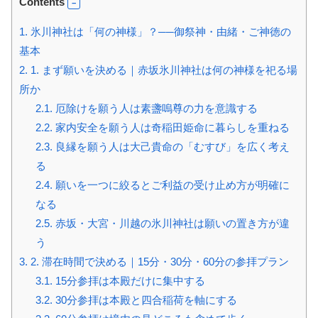
Contents
1.
氷川神社は「何の神様」？──御祭神・由緒・ご神徳の
基本
2.
1. まず願いを決める｜赤坂氷川神社は何の神様を祀る場
所か
2.1.
厄除けを願う人は素盞嗚尊の力を意識する
2.2.
家内安全を願う人は奇稲田姫命に暮らしを重ねる
2.3.
良縁を願う人は大己貴命の「むすび」を広く考え
る
2.4.
願いを一つに絞るとご利益の受け止め方が明確に
なる
2.5.
赤坂・大宮・川越の氷川神社は願いの置き方が違
う
3.
2. 滞在時間で決める｜15分・30分・60分の参拝プラン
3.1.
15分参拝は本殿だけに集中する
3.2.
30分参拝は本殿と四合稲荷を軸にする