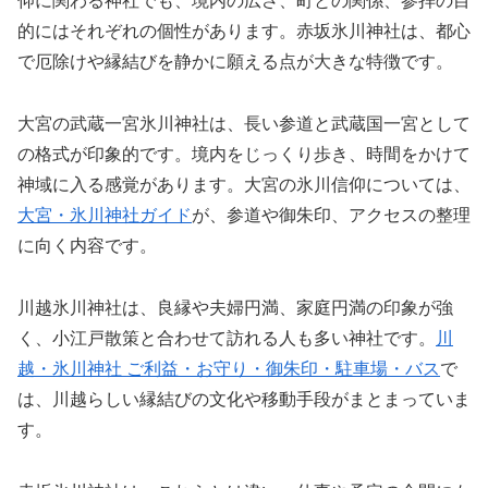
仰に関わる神社でも、境内の広さ、町との関係、参拝の目
的にはそれぞれの個性があります。赤坂氷川神社は、都心
で厄除けや縁結びを静かに願える点が大きな特徴です。
大宮の武蔵一宮氷川神社は、長い参道と武蔵国一宮として
の格式が印象的です。境内をじっくり歩き、時間をかけて
神域に入る感覚があります。大宮の氷川信仰については、
大宮・氷川神社ガイド
が、参道や御朱印、アクセスの整理
に向く内容です。
川越氷川神社は、良縁や夫婦円満、家庭円満の印象が強
く、小江戸散策と合わせて訪れる人も多い神社です。
川
越・氷川神社 ご利益・お守り・御朱印・駐車場・バス
で
は、川越らしい縁結びの文化や移動手段がまとまっていま
す。