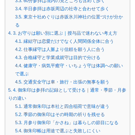
3.3.
60分参拝は境内の見どころも含めて歩く
3.4.
半日参拝は赤坂周辺の社寺と合わせて歩く
3.5.
東京十社めぐりは赤坂氷川神社の位置づけが分か
る
4.
3. お守りは願い別に選ぶ｜授与品で迷わない考え方
4.1.
縁結守は恋愛だけでなく人間関係全体に合う
4.2.
仕事縁守は人脈より信頼を願う人に合う
4.3.
合格縁守と学業成就守は目的で分ける
4.4.
健康守・病気平癒守・いちょう守は体調への願い
で選ぶ
4.5.
交通安全守は車・旅行・出張の無事を願う
5.
4. 御朱印は参拝の記録として受ける｜通常・季節・月参
りの違い
5.1.
通常御朱印は本社と四合稲荷で意味が違う
5.2.
季節の御朱印はその時期の祈りを残せる
5.3.
月参り御朱印「かさね」は暮らしの節目になる
5.4.
御朱印帳は用途で選ぶと失敗しにくい