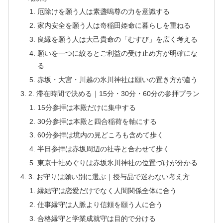
厄除けを願う人は素盞嗚尊の力を意識する
家内安全を願う人は奇稲田姫命に暮らしを重ねる
良縁を願う人は大己貴命の「むすび」を広く考える
願いを一つに絞るとご利益の受け止め方が明確にな
る
赤坂・大宮・川越の氷川神社は願いの置き方が違う
2. 滞在時間で決める｜15分・30分・60分の参拝プラン
15分参拝は本殿だけに集中する
30分参拝は本殿と四合稲荷を軸にする
60分参拝は境内の見どころも含めて歩く
半日参拝は赤坂周辺の社寺と合わせて歩く
東京十社めぐりは赤坂氷川神社の位置づけが分かる
3. お守りは願い別に選ぶ｜授与品で迷わない考え方
縁結守は恋愛だけでなく人間関係全体に合う
仕事縁守は人脈より信頼を願う人に合う
合格縁守と学業成就守は目的で分ける