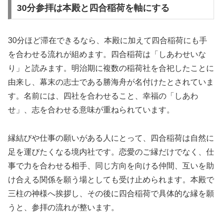
30分参拝は本殿と四合稲荷を軸にする
30分ほど滞在できるなら、本殿に加えて四合稲荷にも手
を合わせる流れが組めます。四合稲荷は「しあわせいな
り」と読みます。明治期に複数の稲荷社を合祀したことに
由来し、幕末の志士である勝海舟が名付けたとされていま
す。名前には、四社を合わせること、幸福の「しあわ
せ」、志を合わせる意味が重ねられています。
縁結びや仕事の願いがある人にとって、四合稲荷は自然に
足を運びたくなる境内社です。恋愛のご縁だけでなく、仕
事で力を合わせる相手、同じ方向を向ける仲間、互いを助
け合える関係を願う場としても受け止められます。本殿で
三柱の神様へ挨拶し、その後に四合稲荷で具体的な縁を願
うと、参拝の流れが整います。