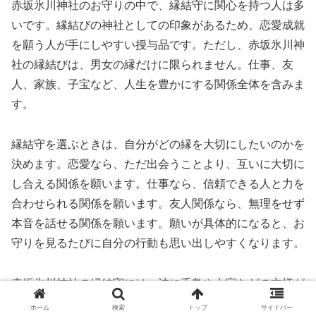
赤坂氷川神社のお守りの中で、縁結守に関心を持つ人は多
いです。縁結びの神社としての印象があるため、恋愛成就
を願う人が手にしやすい授与品です。ただし、赤坂氷川神
社の縁結びは、男女の縁だけに限られません。仕事、友
人、家族、子宝など、人生を豊かにする関係全体を含みま
す。
縁結守を選ぶときは、自分がどの縁を大切にしたいのかを
決めます。恋愛なら、ただ出会うことより、互いに大切に
し合える関係を願います。仕事なら、信頼できる人と力を
合わせられる関係を願います。友人関係なら、無理をせず
本音を話せる関係を願います。願いが具体的になると、お
守りを見るたびに自分の行動も思い出しやすくなります。
赤坂氷川神社の縁結守には、波に千鳥や七宝などの文様が
あります。波に千鳥は、荒い波を越えていく姿から、困難
ホーム
検索
トップ
サイドバー