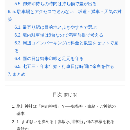
5.5.
御朱印待ちの時間は持ち物で差が出る
6.
5. 駐車場とアクセスで迷わない｜坂道・満車・天気の対
策
6.1.
最寄り駅は目的地と歩きやすさで選ぶ
6.2.
境内駐車場は9台なので満車前提で考える
6.3.
周辺コインパーキングは料金と坂道をセットで見
る
6.4.
雨の日は御朱印帳と足元を守る
6.5.
七五三・年末年始・行事日は時間に余白を作る
7.
まとめ
目次
氷川神社は「何の神様」？──御祭神・由緒・ご神徳の
基本
1. まず願いを決める｜赤坂氷川神社は何の神様を祀る
場所か