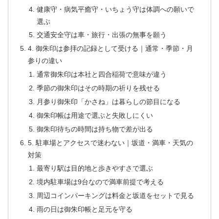
健康守・病気平癒守・いちょう守は体調への願いで
選ぶ
交通安全守は車・旅行・出張の無事を願う
4. 御朱印は参拝の記録として受ける｜通常・季節・月
参りの違い
通常御朱印は本社と四合稲荷で意味が違う
季節の御朱印はその時期の祈りを残せる
月参り御朱印「かさね」は暮らしの節目になる
御朱印帳は用途で選ぶと失敗しにくい
御朱印待ちの時間は持ち物で差が出る
5. 駐車場とアクセスで迷わない｜坂道・満車・天気の
対策
最寄り駅は目的地と歩きやすさで選ぶ
境内駐車場は9台なので満車前提で考える
周辺コインパーキングは料金と坂道をセットで見る
雨の日は御朱印帳と足元を守る