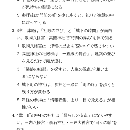
が気持ちの整理になる
参拝後は“門前の町”を少し歩くと、祀りが生活の中
に戻ってくる
3章：津軽は「社殿の並び」と「城下の時間」が面白
い。浪岡八幡宮・高照神社で“時間の厚み”を体で知る
浪岡八幡宮は、津軽の歴史を“森の中”で感じやすい
高照神社の社殿群は「一直線の舞台」。建築の並び
を見るだけで頭が澄む
「装飾の細部」を探すと、人生の視点が“粗いま
ま”にならない
城下町の神社は、参拝と一緒に「町の線」を歩くと
残り方が変わる
津軽の参拝は「情報収集」より「目で覚える」が相
性がいい
4章：町の中心の神社は「暮らしの支点」になりやす
い。三内八幡宮・黒石神社・三戸大神宮で“日々の軸”を
作る