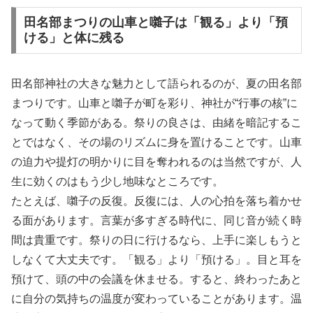
田名部まつりの山車と囃子は「観る」より「預
ける」と体に残る
田名部神社の大きな魅力として語られるのが、夏の田名部
まつりです。山車と囃子が町を彩り、神社が“行事の核”に
なって動く季節がある。祭りの良さは、由緒を暗記するこ
とではなく、その場のリズムに身を置けることです。山車
の迫力や提灯の明かりに目を奪われるのは当然ですが、人
生に効くのはもう少し地味なところです。
たとえば、囃子の反復。反復には、人の心拍を落ち着かせ
る面があります。言葉が多すぎる時代に、同じ音が続く時
間は貴重です。祭りの日に行けるなら、上手に楽しもうと
しなくて大丈夫です。「観る」より「預ける」。目と耳を
預けて、頭の中の会議を休ませる。すると、終わったあと
に自分の気持ちの温度が変わっていることがあります。温