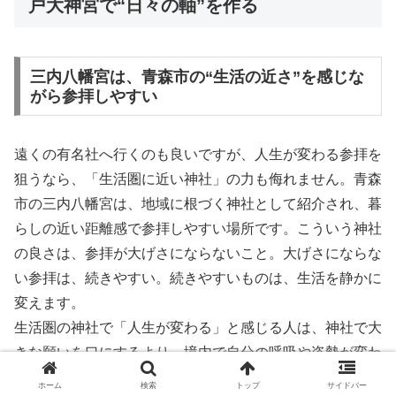
戸大神宮で“日々の軸”を作る
三内八幡宮は、青森市の“生活の近さ”を感じな
がら参拝しやすい
遠くの有名社へ行くのも良いですが、人生が変わる参拝を
狙うなら、「生活圏に近い神社」の力も侮れません。青森
市の三内八幡宮は、地域に根づく神社として紹介され、暮
らしの近い距離感で参拝しやすい場所です。こういう神社
の良さは、参拝が大げさにならないこと。大げさにならな
い参拝は、続きやすい。続きやすいものは、生活を静かに
変えます。
生活圏の神社で「人生が変わる」と感じる人は、神社で大
きな願いを口にするより、境内で自分の呼吸や姿勢が変わ
ることに気づける人です。近い神社は、何度でも訪ねられ
ホーム
検索
トップ
サイドバー