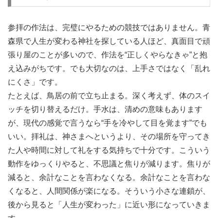
参拝の作法は、完璧にやるための競技ではありません。青
森県で人生が変わる神社を探している人ほど、真面目で頑
張り屋のことが多いので、作法を“正しくやらなきゃ”と抱
え込みがちです。でも大切なのは、上手さではなく「乱れ
にくさ」です。
たとえば、鳥居の前で立ち止まる。深く考えず、体のスイ
ッチを切り替えるだけ。手水は、清めの意味もあります
が、現代の感覚で言うなら“手を冷やして目を覚ます”でも
いい。拝礼は、神さまへというより、その場所を守ってき
た人や時間に対して礼をする気持ちで十分です。こういう
動作をゆっくりやると、不思議と焦りが減ります。焦りが
減ると、余計なことを言わなくなる。余計なことを言わな
くなると、人間関係が楽になる。そういう小さな連鎖が、
後から見ると「人生が変わった」に近い形になっていきま