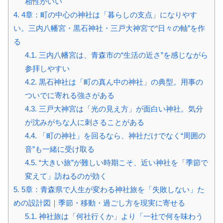
相性がいい
4.
4章：町の中心の神社は「暮らしの支点」になりやす
い。三内八幡宮・黒石神社・三戸大神宮で“日々の軸”を作
る
4.1.
三内八幡宮は、青森市の“生活の近さ”を感じながら
参拝しやすい
4.2.
黒石神社は「町の真ん中の神社」の典型。用事の
ついでに寄れる強さがある
4.3.
三戸大神宮は「光の見え方」が面白い神社。気分
が沈みがちな人に刺さることがある
4.4.
「町の神社」を回るなら、神社だけでなく“周囲の
音”も一緒に受け取る
4.5.
“大きい旅”が難しい時期こそ、近い神社を「季節で
変えて」訪ねるのが効く
5.
5章：青森県で人生が変わる神社旅を「失敗しない」た
めの設計図｜季節・移動・過ごし方を現実に寄せる
5.1.
神社旅は「何社行くか」より「一社で何を味わう