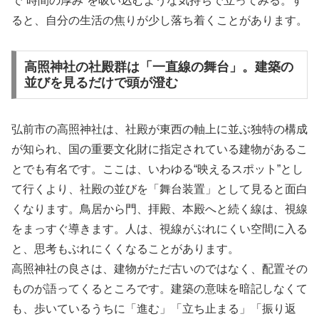
で“時間の厚み”を吸い込むような気持ちで立ってみる。す
ると、自分の生活の焦りが少し落ち着くことがあります。
高照神社の社殿群は「一直線の舞台」。建築の
並びを見るだけで頭が澄む
弘前市の高照神社は、社殿が東西の軸上に並ぶ独特の構成
が知られ、国の重要文化財に指定されている建物があるこ
とでも有名です。ここは、いわゆる“映えるスポット”とし
て行くより、社殿の並びを「舞台装置」として見ると面白
くなります。鳥居から門、拝殿、本殿へと続く線は、視線
をまっすぐ導きます。人は、視線がぶれにくい空間に入る
と、思考もぶれにくくなることがあります。
高照神社の良さは、建物がただ古いのではなく、配置その
ものが語ってくるところです。建築の意味を暗記しなくて
も、歩いているうちに「進む」「立ち止まる」「振り返