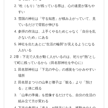
“杜（もり）”が残っている県は、心の速度が落ちや
すい
雪国の神社は「守る知恵」が積み上がっていて、見
ているだけで背筋が伸びる
参拝の作法は、上手くやるためじゃなく「自分を乱
さないため」にある
神社を出たあとに“生活の輪郭”が見えるようになる
人がいる
2章：下北で人生が動く人がいるのは、祀りが“熱”とし
て町に残っているから（田名部神社を中心に）
田名部神社は「下北の中心」の感覚をつかみやすい
場所
田名部まつりの山車と囃子は「観る」より「預け
る」と体に残る
「山車の準備」を想像するだけでも、自分の生活の
組み立て方が変わる
下北の参拝は「遠さ」が味方になる。移動そのもの