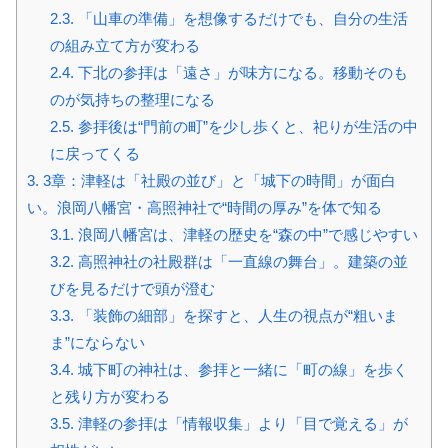
2.3.
「山車の準備」を想像するだけでも、自分の生活
の組み立て方が変わる
2.4.
下北の参拝は「遠さ」が味方になる。移動そのも
のが気持ちの整理になる
2.5.
参拝後は“門前の町”を少し歩くと、祀りが生活の中
に戻ってくる
3.
3章：津軽は「社殿の並び」と「城下の時間」が面白
い。浪岡八幡宮・高照神社で“時間の厚み”を体で知る
3.1.
浪岡八幡宮は、津軽の歴史を“森の中”で感じやすい
3.2.
高照神社の社殿群は「一直線の舞台」。建築の並
びを見るだけで頭が澄む
3.3.
「装飾の細部」を探すと、人生の視点が“粗いま
ま”にならない
3.4.
城下町の神社は、参拝と一緒に「町の線」を歩く
と残り方が変わる
3.5.
津軽の参拝は「情報収集」より「目で覚える」が