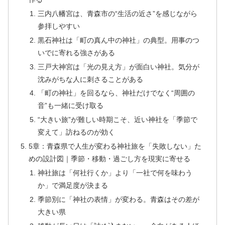
三内八幡宮は、青森市の“生活の近さ”を感じながら
参拝しやすい
黒石神社は「町の真ん中の神社」の典型。用事のつ
いでに寄れる強さがある
三戸大神宮は「光の見え方」が面白い神社。気分が
沈みがちな人に刺さることがある
「町の神社」を回るなら、神社だけでなく“周囲の
音”も一緒に受け取る
“大きい旅”が難しい時期こそ、近い神社を「季節で
変えて」訪ねるのが効く
5章：青森県で人生が変わる神社旅を「失敗しない」た
めの設計図｜季節・移動・過ごし方を現実に寄せる
神社旅は「何社行くか」より「一社で何を味わう
か」で満足度が決まる
季節別に「神社の表情」が変わる。青森はその差が
大きい県