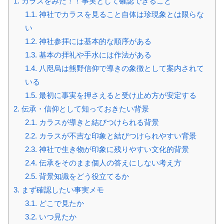
1.
カラスをみた！！事実として確認できること
1.1.
神社でカラスを見ること自体は珍現象とは限らな
い
1.2.
神社参拝には基本的な順序がある
1.3.
基本の拝礼や手水には作法がある
1.4.
八咫烏は熊野信仰で導きの象徴として案内されて
いる
1.5.
最初に事実を押さえると受け止め方が安定する
2.
伝承・信仰として知っておきたい背景
2.1.
カラスが導きと結びつけられる背景
2.2.
カラスが不吉な印象と結びつけられやすい背景
2.3.
神社で生き物が印象に残りやすい文化的背景
2.4.
伝承をそのまま個人の答えにしない考え方
2.5.
背景知識をどう役立てるか
3.
まず確認したい事実メモ
3.1.
どこで見たか
3.2.
いつ見たか