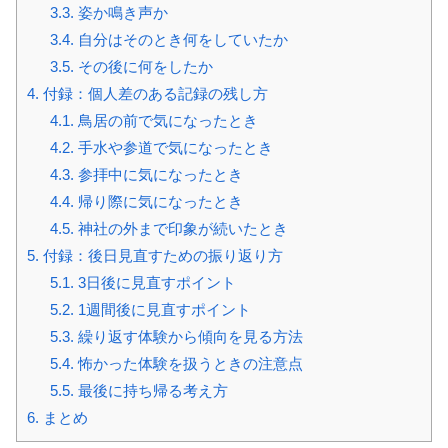
3.3.
姿か鳴き声か
3.4.
自分はそのとき何をしていたか
3.5.
その後に何をしたか
4.
付録：個人差のある記録の残し方
4.1.
鳥居の前で気になったとき
4.2.
手水や参道で気になったとき
4.3.
参拝中に気になったとき
4.4.
帰り際に気になったとき
4.5.
神社の外まで印象が続いたとき
5.
付録：後日見直すための振り返り方
5.1.
3日後に見直すポイント
5.2.
1週間後に見直すポイント
5.3.
繰り返す体験から傾向を見る方法
5.4.
怖かった体験を扱うときの注意点
5.5.
最後に持ち帰る考え方
6.
まとめ