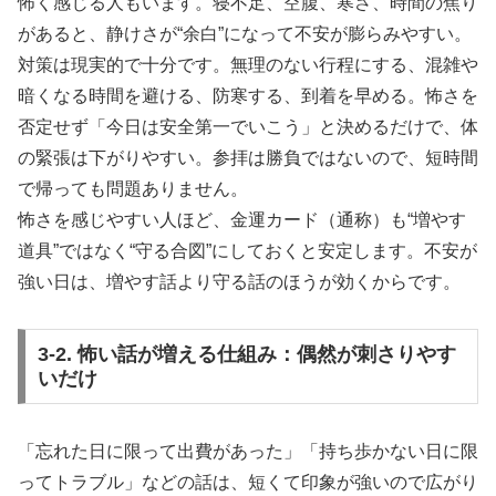
怖く感じる人もいます。寝不足、空腹、寒さ、時間の焦り
があると、静けさが“余白”になって不安が膨らみやすい。
対策は現実的で十分です。無理のない行程にする、混雑や
暗くなる時間を避ける、防寒する、到着を早める。怖さを
否定せず「今日は安全第一でいこう」と決めるだけで、体
の緊張は下がりやすい。参拝は勝負ではないので、短時間
で帰っても問題ありません。
怖さを感じやすい人ほど、金運カード（通称）も“増やす
道具”ではなく“守る合図”にしておくと安定します。不安が
強い日は、増やす話より守る話のほうが効くからです。
3-2. 怖い話が増える仕組み：偶然が刺さりやす
いだけ
「忘れた日に限って出費があった」「持ち歩かない日に限
ってトラブル」などの話は、短くて印象が強いので広がり