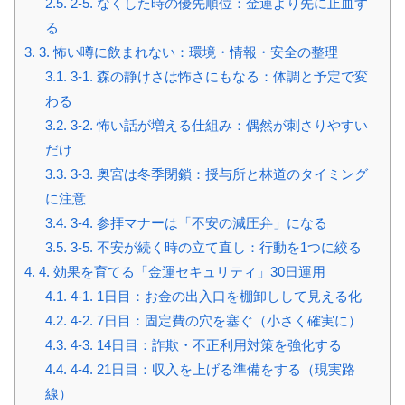
2.5.
2-5. なくした時の優先順位：金運より先に止血す
る
3.
3. 怖い噂に飲まれない：環境・情報・安全の整理
3.1.
3-1. 森の静けさは怖さにもなる：体調と予定で変
わる
3.2.
3-2. 怖い話が増える仕組み：偶然が刺さりやすい
だけ
3.3.
3-3. 奥宮は冬季閉鎖：授与所と林道のタイミング
に注意
3.4.
3-4. 参拝マナーは「不安の減圧弁」になる
3.5.
3-5. 不安が続く時の立て直し：行動を1つに絞る
4.
4. 効果を育てる「金運セキュリティ」30日運用
4.1.
4-1. 1日目：お金の出入口を棚卸しして見える化
4.2.
4-2. 7日目：固定費の穴を塞ぐ（小さく確実に）
4.3.
4-3. 14日目：詐欺・不正利用対策を強化する
4.4.
4-4. 21日目：収入を上げる準備をする（現実路
線）