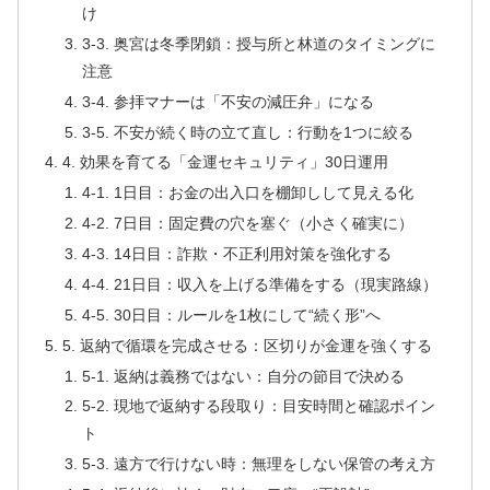
け
3-3. 奥宮は冬季閉鎖：授与所と林道のタイミングに
注意
3-4. 参拝マナーは「不安の減圧弁」になる
3-5. 不安が続く時の立て直し：行動を1つに絞る
4. 効果を育てる「金運セキュリティ」30日運用
4-1. 1日目：お金の出入口を棚卸しして見える化
4-2. 7日目：固定費の穴を塞ぐ（小さく確実に）
4-3. 14日目：詐欺・不正利用対策を強化する
4-4. 21日目：収入を上げる準備をする（現実路線）
4-5. 30日目：ルールを1枚にして“続く形”へ
5. 返納で循環を完成させる：区切りが金運を強くする
5-1. 返納は義務ではない：自分の節目で決める
5-2. 現地で返納する段取り：目安時間と確認ポイン
ト
5-3. 遠方で行けない時：無理をしない保管の考え方