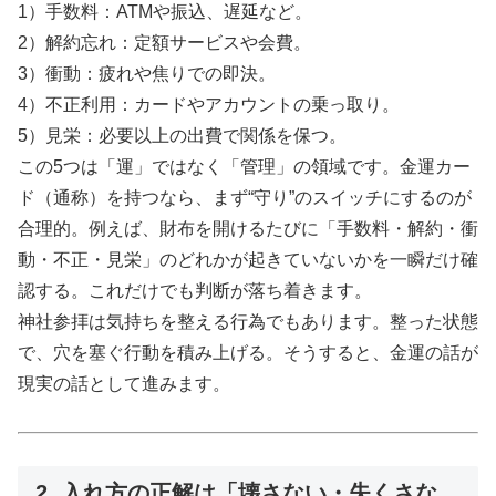
1）手数料：ATMや振込、遅延など。
2）解約忘れ：定額サービスや会費。
3）衝動：疲れや焦りでの即決。
4）不正利用：カードやアカウントの乗っ取り。
5）見栄：必要以上の出費で関係を保つ。
この5つは「運」ではなく「管理」の領域です。金運カー
ド（通称）を持つなら、まず“守り”のスイッチにするのが
合理的。例えば、財布を開けるたびに「手数料・解約・衝
動・不正・見栄」のどれかが起きていないかを一瞬だけ確
認する。これだけでも判断が落ち着きます。
神社参拝は気持ちを整える行為でもあります。整った状態
で、穴を塞ぐ行動を積み上げる。そうすると、金運の話が
現実の話として進みます。
2. 入れ方の正解は「壊さない・失くさな