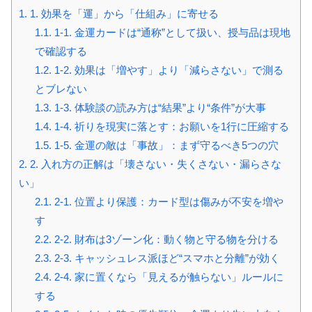
1.
1. 効果を「運」から「仕組み」に寄せる
1.1.
1-1. 金運カードは“通称”として扱い、授与品は現地
で確認する
1.2.
1-2. 効果は「増やす」より「減らさない」で測る
とブレない
1.3.
1-3. 体験談の読み方は“結果”より“条件”が大事
1.4.
1-4. 祈りを現実に落とす：お願いを1行に圧縮する
1.5.
1-5. 金運の敵は「事故」：まず守るべき5つの穴
2.
2. 入れ方の正解は「壊さない・失くさない・漏らさな
い」
2.1.
2-1. 位置より保護：カード型は傷みが不安を増や
す
2.2.
2-2. 財布は3ゾーン化：動く物と守る物を分ける
2.3.
2-3. キャッシュレス派ほど“スマホと分離”が効く
2.4.
2-4. 家に置くなら「見えるが触らない」ルールに
する