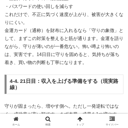
・パスワードの使い回しを減らす
これだけで、不正に気づく速度が上がり、被害が大きくな
りにくい。
金運カード（通称）を財布に入れるなら「守りの象徴」と
して、まずこの対策を整えると筋が通ります。金運を語り
ながら、守りが薄いのが一番危ない。怖い噂より怖いの
は、実害です。14日目に守りを固めると、気持ちが落ち
着き、買い物の判断も丁寧になります。
4-4. 21日目：収入を上げる準備をする（現実路
線）
守りが固まったら、増やす側へ。ただし一発逆転ではな
く、成功率が高い順です。まず本業。成果を1つ増やす、
得意を言語化する、交渉材料を作る。転職を考えるなら、
ホーム
検索
トップ
サイドバー