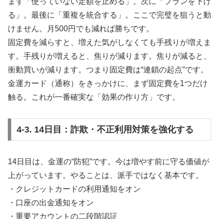
まず「使っていない定額を止める」。次に「プランを下げ
る」。最後に「重複を統合する」。ここで完璧を狙うと動
けません。月500円でも減れば勝ちです。
固定費を減らすと、増えた気がしなくても手残りが増えま
す。手残りが増えると、焦りが減ります。焦りが減ると、
衝動買いが減ります。つまり固定費は“連鎖の起点”です。
金運カード（通称）をきっかけに、まず固定費を1つだけ
触る。これが一番確実な「効果の作り方」です。
4-3. 14日目：詐欺・不正利用対策を強化する
14日目は、金運の“防犯”です。今は増やす前に守る価値が
上がっています。やることは、派手ではなく基本です。
・クレジットカードの利用通知をオン
・口座の出金通知をオン
・重要アカウントの二段階認証