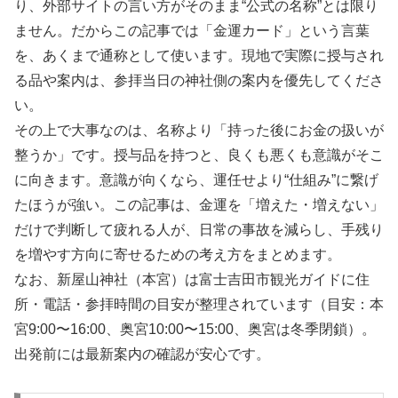
り、外部サイトの言い方がそのまま“公式の名称”とは限り
ません。だからこの記事では「金運カード」という言葉
を、あくまで通称として使います。現地で実際に授与され
る品や案内は、参拝当日の神社側の案内を優先してくださ
い。
その上で大事なのは、名称より「持った後にお金の扱いが
整うか」です。授与品を持つと、良くも悪くも意識がそこ
に向きます。意識が向くなら、運任せより“仕組み”に繋げ
たほうが強い。この記事は、金運を「増えた・増えない」
だけで判断して疲れる人が、日常の事故を減らし、手残り
を増やす方向に寄せるための考え方をまとめます。
なお、新屋山神社（本宮）は富士吉田市観光ガイドに住
所・電話・参拝時間の目安が整理されています（目安：本
宮9:00〜16:00、奥宮10:00〜15:00、奥宮は冬季閉鎖）。
出発前には最新案内の確認が安心です。