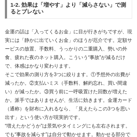
1-2. 効果は「増やす」より「減らさない」で測
るとブレない
金運の話は「入ってくるお金」に目が行きがちですが、現
実には「静かに出ていくお金」のほうが厄介です。定額サ
ービスの放置、手数料、うっかりの二重購入、勢いの外
食、疲れた夜のネット購入。こういう“事故”が減るだけ
で、体感はかなり変わります。
そこで効果の測り方を3つに絞ります。①予想外の出費が
減ったか。②支払いミス（手数料、解約忘れ、買い間違
い）が減ったか。③買う前に一呼吸置けた回数が増えた
か。派手ではありませんが、生活に効きます。金運カード
（通称）を財布に入れるなら、「見えたらこの3つを思い
出す」という使い方が現実的です。
“増えたかどうか”は景気やタイミングにも左右されます。
でも“事故を減らす”は自分で動かせます。動かせる部分で