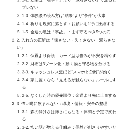
1-2. 効果は「増やす」より「減らさない」で測ると
ブレない
1-3. 体験談の読み方は“結果”より“条件”が大事
1-4. 祈りを現実に落とす：お願いを1行に圧縮する
1-5. 金運の敵は「事故」：まず守るべき5つの穴
2. 入れ方の正解は「壊さない・失くさない・漏らさな
い」
2-1. 位置より保護：カード型は傷みが不安を増やす
2-2. 財布は3ゾーン化：動く物と守る物を分ける
2-3. キャッシュレス派ほど“スマホと分離”が効く
2-4. 家に置くなら「見えるが触らない」ルールにす
る
2-5. なくした時の優先順位：金運より先に止血する
3. 怖い噂に飲まれない：環境・情報・安全の整理
3-1. 森の静けさは怖さにもなる：体調と予定で変わ
る
3-2. 怖い話が増える仕組み：偶然が刺さりやすいだ