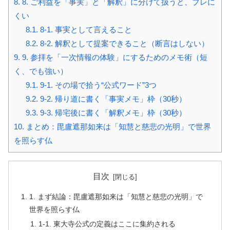
8.
8. ご利益を「事実」と「解釈」に分けて扱うと、ブレに
くい
8.1.
8-1. 事実として言えること
8.2.
8-2. 解釈として提案できること（断言はしない）
9.
9. 参拝を「一次情報の体験」にするためのメモ術（短
く、でも強い）
9.1.
9-1. その場で拾う“公式ワード”3つ
9.2.
9-2. 帰り道に書く「事実メモ」枠（30秒）
9.3.
9-3. 帰宅後に書く「解釈メモ」枠（30秒）
10.
まとめ：毘盧遮那如来は「知慧と慈悲の光明」で世界
を照らす仏
目次
1. まず結論：毘盧遮那如来は「知慧と慈悲の光明」で
世界を照らす仏
1-1. 東大寺公式の定義はここに集約される