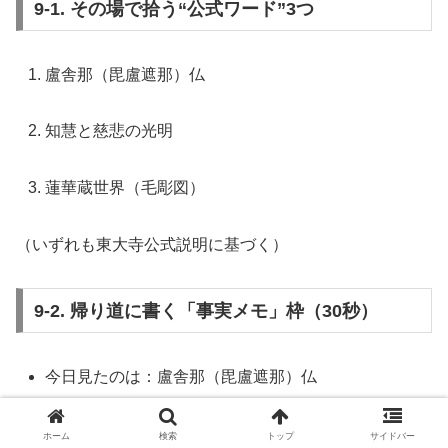
9-1. その場で拾う“公式ワード”3つ
盧舎那（毘盧遮那）仏
知慧と慈悲の光明
蓮華蔵世界（毛彫図）
（いずれも東大寺公式説明に基づく）
9-2. 帰り道に書く「事実メモ」枠（30秒）
今日見たのは：盧舎那（毘盧遮那）仏
公式説明の中心語：知慧／慈悲／光明
ホーム
検索
トップ
サイドバー