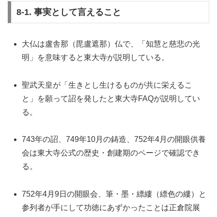
8-1. 事実として言えること
大仏は盧舎那（毘盧遮那）仏で、「知慧と慈悲の光
明」を意味すると東大寺が説明している。
聖武天皇が「生きとし生けるものが共に栄えるこ
と」を願って詔を発したと東大寺FAQが説明してい
る。
743年の詔、749年10月の鋳造、752年4月の開眼供養
会は東大寺公式の歴史・創建期のページで確認でき
る。
752年4月9日の開眼会、筆・墨・縹縷（縹色の縷）と
参列者が手にして功徳にあずかったことは正倉院展