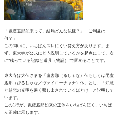
「毘盧遮那如来って、結局どんな仏様？」「ご利益は
何？」
この問いに、いちばんズレにくい答え方があります。ま
ず、東大寺が公式にどう説明しているかを起点にして、次
に“残っている記録と道具（物証）”で固めることです。
東大寺は大仏さまを「盧舎那（るしゃな）仏もしくは毘盧
遮那（びるしゃな／ヴァイローチャナ）仏」とし、「知慧
と慈悲の光明を遍く照し出されているほとけ」と説明して
います。
この1行が、毘盧遮那如来の正体をいちばん短く、いちば
ん正確に示します。