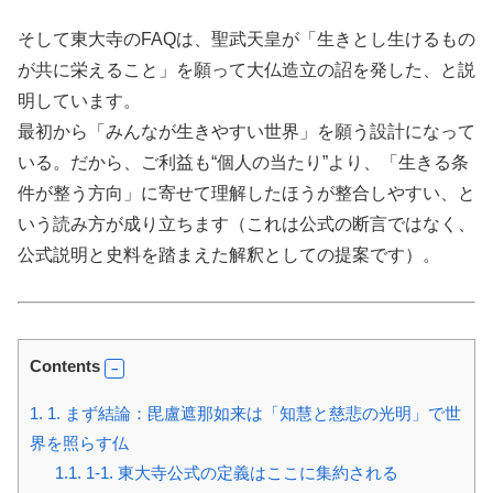
そして東大寺のFAQは、聖武天皇が「生きとし生けるもの
が共に栄えること」を願って大仏造立の詔を発した、と説
明しています。
最初から「みんなが生きやすい世界」を願う設計になって
いる。だから、ご利益も“個人の当たり”より、「生きる条
件が整う方向」に寄せて理解したほうが整合しやすい、と
いう読み方が成り立ちます（これは公式の断言ではなく、
公式説明と史料を踏まえた解釈としての提案です）。
Contents
1.
1. まず結論：毘盧遮那如来は「知慧と慈悲の光明」で世
界を照らす仏
1.1.
1-1. 東大寺公式の定義はここに集約される