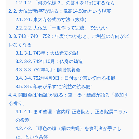
1.2.
1-2. 「何の仏様？」の答えを1行にするなら
2.
2. 大仏は“数字”が語る：像高14.98mという現実
2.1.
2-1. 東大寺公式の寸法（抜粋）
2.2.
2-2. 大仏は「一度作って完成」ではない
3.
3. 743→749→752：年表でつかむと、ご利益の方向がズ
レなくなる
3.1.
3-1. 743年：大仏造立の詔
3.2.
3-2. 749年10月：仏身の鋳造
3.3.
3-3. 752年4月：開眼供養会
3.4.
3-4. 752年4月9日：日付まで言い切れる根拠
3.5.
3-5. 年表が示す“ご利益の読み筋”
4.
4. 開眼会は“物証”が残る：筆・墨・縹縷が語る「参加す
る祈り」
4.1.
4-1. まず整理：宮内庁 正倉院と、正倉院展コラム
の役割
4.2.
4-2. 「縹色の縷（絹の撚縄）を参列者が手にし
た」という具体