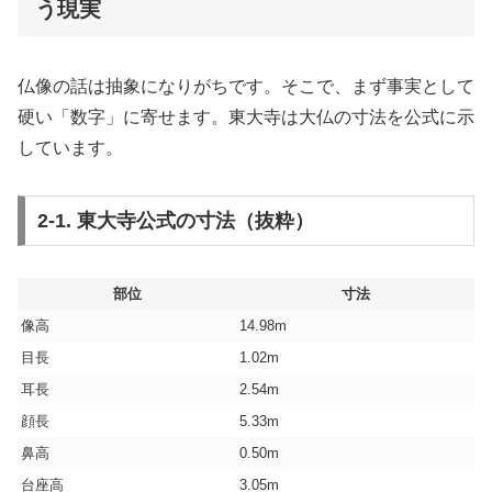
う現実
仏像の話は抽象になりがちです。そこで、まず事実として
硬い「数字」に寄せます。東大寺は大仏の寸法を公式に示
しています。
2-1. 東大寺公式の寸法（抜粋）
部位
寸法
像高
14.98m
目長
1.02m
耳長
2.54m
顔長
5.33m
鼻高
0.50m
台座高
3.05m