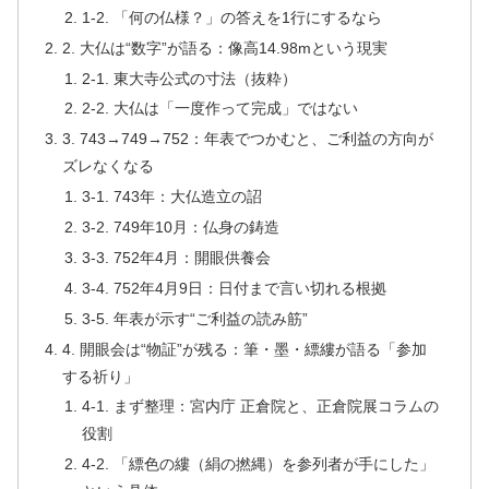
1-2. 「何の仏様？」の答えを1行にするなら
2. 大仏は“数字”が語る：像高14.98mという現実
2-1. 東大寺公式の寸法（抜粋）
2-2. 大仏は「一度作って完成」ではない
3. 743→749→752：年表でつかむと、ご利益の方向が
ズレなくなる
3-1. 743年：大仏造立の詔
3-2. 749年10月：仏身の鋳造
3-3. 752年4月：開眼供養会
3-4. 752年4月9日：日付まで言い切れる根拠
3-5. 年表が示す“ご利益の読み筋”
4. 開眼会は“物証”が残る：筆・墨・縹縷が語る「参加
する祈り」
4-1. まず整理：宮内庁 正倉院と、正倉院展コラムの
役割
4-2. 「縹色の縷（絹の撚縄）を参列者が手にした」