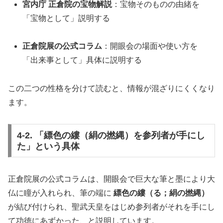
宮内庁 正倉院の宝物解説
：宝物そのものの由緒を
「宝物として」説明する
正倉院展の公式コラム
：開眼会の場面や使い方を
「出来事として」具体に説明する
この二つの性格を分けて読むと、情報が混ざりにくくなり
ます。
4-2. 「縹色の縷（絹の撚縄）を参列者が手にし
た」という具体
正倉院展の公式コラムは、開眼会で巨大な筆と墨により大
仏に瞳が入れられ、筆の端に
縹色の縷（る；絹の撚縄）
が結び付けられ、聖武天皇をはじめ参列者がそれを手にし
て功徳にあずかった、と説明しています。