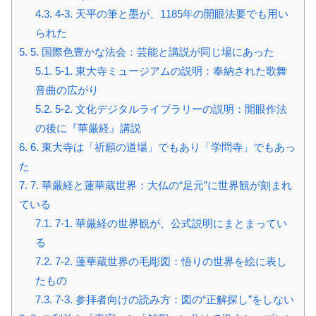
4.3.
4-3. 天平の筆と墨が、1185年の開眼法要でも用い
られた
5.
5. 国際色豊かな法会：芸能と講説が同じ場にあった
5.1.
5-1. 東大寺ミュージアムの説明：奉納された歌舞
音曲の広がり
5.2.
5-2. 文化デジタルライブラリーの説明：開眼作法
の後に『華厳経』講説
6.
6. 東大寺は「祈願の道場」でもあり「学問寺」でもあっ
た
7.
7. 華厳経と蓮華蔵世界：大仏の“足元”に世界観が刻まれ
ている
7.1.
7-1. 華厳経の世界観が、公式説明にまとまってい
る
7.2.
7-2. 蓮華蔵世界の毛彫図：悟りの世界を絵に表し
たもの
7.3.
7-3. 参拝者向けの読み方：図の“正解探し”をしない