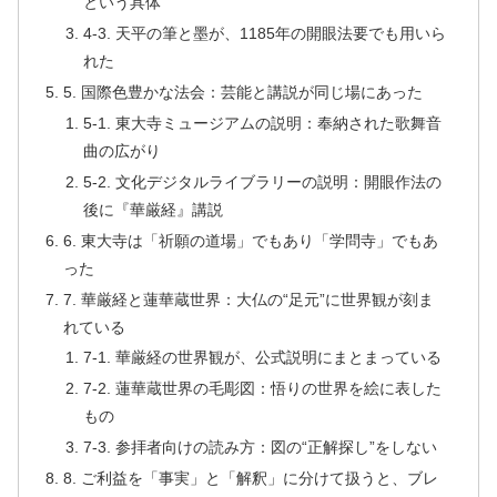
という具体
4-3. 天平の筆と墨が、1185年の開眼法要でも用いら
れた
5. 国際色豊かな法会：芸能と講説が同じ場にあった
5-1. 東大寺ミュージアムの説明：奉納された歌舞音
曲の広がり
5-2. 文化デジタルライブラリーの説明：開眼作法の
後に『華厳経』講説
6. 東大寺は「祈願の道場」でもあり「学問寺」でもあ
った
7. 華厳経と蓮華蔵世界：大仏の“足元”に世界観が刻ま
れている
7-1. 華厳経の世界観が、公式説明にまとまっている
7-2. 蓮華蔵世界の毛彫図：悟りの世界を絵に表した
もの
7-3. 参拝者向けの読み方：図の“正解探し”をしない
8. ご利益を「事実」と「解釈」に分けて扱うと、ブレ