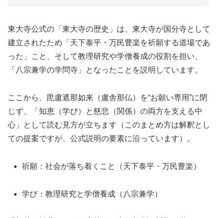
東大寺公式の「東大寺の歴史」は、東大寺が国分寺として
建立されたため「天下泰平・万民豊楽を祈願する道場であ
った」こと、そして教理研究や学僧養成の役割を担い、
「八宗兼学の学問寺」となったことを説明しています。
ここから、毘盧遮那如来（盧舎那仏）を“お願い専用”に閉
じず、「知恵（学び）と慈悲（関係）の両方を支える中
心」として読む見方が立ちます（このまとめ方は解釈とし
ての提案ですが、公式説明の要素に沿っています）。
祈願：社会が落ち着くこと（天下泰平・万民豊楽）
学び：教理研究と学僧養成（八宗兼学）