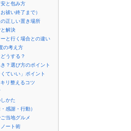
目安と包み方
らお祓い終了まで）
後の正しい置き場所
ごと解決
ーと行く場合との違い
度の考え方
はどうする？
き？選び方のポイント
くていい」ポイント
ッキリ整えるコツ
方
のしかた
除・感謝・行動）
やご当地グルメ
るノート術