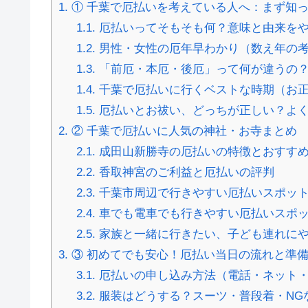
1.
① 千葉で厄払いを考えている人へ：まず知
1.1.
厄払いってそもそも何？意味と由来を
1.2.
男性・女性の厄年早わかり（数え年の
1.3.
「前厄・本厄・後厄」って何が違うの
1.4.
千葉で厄払いに行くベストな時期（お正
1.5.
厄払いとお祓い、どっちが正しい？よ
2.
② 千葉で厄払いに人気の神社・お寺まとめ
2.1.
成田山新勝寺の厄払いの特徴とおすす
2.2.
香取神宮のご利益と厄払いの評判
2.3.
千葉市周辺で行きやすい厄払いスポッ
2.4.
車でも電車でも行きやすい厄払いスポッ
2.5.
家族と一緒に行きたい、子ども連れにや
3.
③ 初めてでも安心！厄払い当日の流れと準
3.1.
厄払いの申し込み方法（電話・ネット
3.2.
服装はどうする？スーツ・普段着・NG