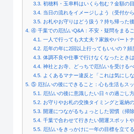
3.3.
初穂料・玉串料はいくら包む？金額の
3.4.
当日の流れをイメージしよう（受付か
3.5.
お札やお守りはどう扱う？持ち帰った
4.
④ 千葉での厄払いQ&A：不安・疑問をまる
4.1.
一人で行っても大丈夫？家族やパートナ
4.2.
厄年の年に2回以上行ってもいいの？頻
4.3.
体調不良や仕事で行けなくなったとき
4.4.
神社とお寺、どっちで厄払いを受けるべ
4.5.
よくあるマナー違反と「これは気にしな
5.
⑤ 厄払いの後にできること：心も生活もス
5.1.
厄払いの後に意識したい日々の過ごし
5.2.
お守りやお札の交換タイミングと返納
5.3.
開運につながるちょっとした習慣（掃
5.4.
千葉で合わせて行きたい開運スポット
5.5.
厄払いをきっかけに一年の目標を立て