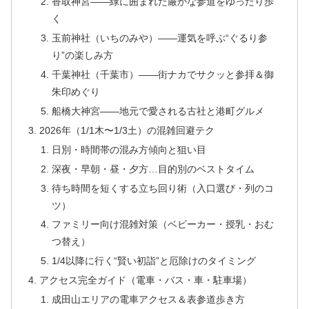
香取神宮――緑に囲まれた厳かな参道をゆったり歩
く
玉前神社（いちのみや）――運気を呼ぶ“ぐるり参
り”の楽しみ方
千葉神社（千葉市）――街ナカでサクッと参拝＆御
朱印めぐり
船橋大神宮――地元で愛される古社と港町グルメ
2026年（1/1木〜1/3土）の混雑回避テク
日別・時間帯の混み方傾向と狙い目
深夜・早朝・昼・夕方…目的別のベストタイム
待ち時間を短くする立ち回り術（入口選び・列のコ
ツ）
ファミリー向け混雑対策（ベビーカー・授乳・おむ
つ替え）
1/4以降に行く“賢い初詣”と厄除けのタイミング
アクセス完全ガイド（電車・バス・車・駐車場）
成田山エリアの電車アクセス＆表参道歩き方