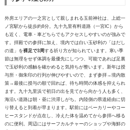
外房エリアの一之宮として親しまれる玉前神社は、上総一
ノ宮駅から徒歩約8分。九十九里有料道路（一宮IC）から
も近く、電車・車どちらでもアクセスしやすいのが強みで
す。拝殿での参拝に加え、境内では白い玉砂利の「はだし
の道」を
裸足で3周
する祈り方が知られています。寒い季
節は無理をせず体調を最優先にしつつ、可能であれば足裏
で玉砂利の感触を確かめると気持ちが整います。新年は授
与所・御朱印の行列が伸びやすいので、まず参拝→境内散
策→最後に授与の順で回れば、待ち時間の体感を抑えられ
ます。九十九里浜で初日の出を見てから向かう人も多く、
海沿い道路は朝・昼に渋滞しがち。内陸側の県道経由に切
り替えると到着が早まります。駅前にはベーカリーやコー
ヒースタンドが点在し、冷えた体を温めてから参拝へ移る
のに便利。周辺にはサーフカルチャーのショップや海鮮の