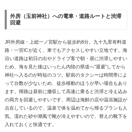
外房（玉前神社）への電車・道路ルートと渋滞
回避
JR外房線・上総一ノ宮駅から徒歩約8分。九十九里有料道
路・一宮ICが近く、車でもアクセスしやすい立地です。海
沿い道路は初日の出やドライブ客で朝・昼に渋滞しやすい
ため、海を見た後はいったん内陸の県道へ“退避”してから
神社へ入るのが時短のコツ。駅前のタクシーは時間帯によ
って台数が少ないため、徒歩移動のほうが早い場合もあり
ます。帰路は昼前に撤収して高速に乗ると渋滞と冷え込み
の両方を回避しやすいです。周辺は海鮮の店や温浴施設が
点在しているので、温泉で体を温めてから帰るプランも人
気。濡れた砂や潮風で靴が冷えやすいので、替えの靴下を
入れておくと快適です。