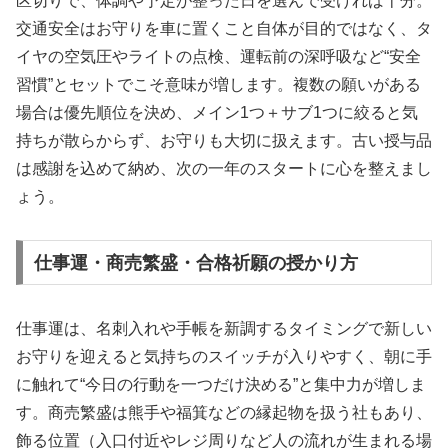
区切りで、体調や予定が整った日を選んで受ければ十分。
交通安全はお守りを車に置くこと自体が目的ではなく、タ
イヤの空気圧やライトの点検、運転前の深呼吸など“安全
習慣”とセットでこそ意味が増します。複数の願いがある
場合は優先順位を決め、メイン1つ＋サブ1つに絞ると気
持ちが散らからず、お守りも大切に扱えます。古い授与品
は感謝を込めて納め、次の一年のスタートに心を整えまし
ょう。
仕事運・商売繁盛・合格祈願の授かり方
仕事運は、名刺入れや手帳を新調するタイミングで新しい
お守りを迎えると気持ちのスイッチが入りやすく、朝に手
に触れて“今日の行動を一つだけ決める”と集中力が増しま
す。商売繁盛は熊手や福箕などの縁起物を扱う社もあり、
飾る位置（入口付近やレジ周りなど人の流れが生まれる場