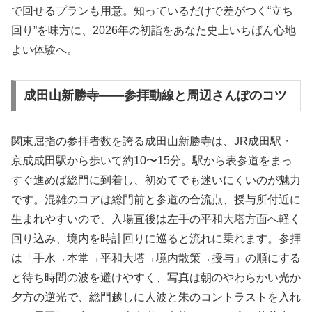
で回せるプランも用意。知っているだけで差がつく“立ち
回り”を味方に、2026年の初詣をあなた史上いちばん心地
よい体験へ。
成田山新勝寺――参拝動線と周辺さんぽのコツ
関東屈指の参拝者数を誇る成田山新勝寺は、JR成田駅・
京成成田駅から歩いて約10〜15分。駅から表参道をまっ
すぐ進めば総門に到着し、初めてでも迷いにくいのが魅力
です。混雑のコアは総門前と参道の合流点、授与所付近に
生まれやすいので、入場直後は左手の平和大塔方面へ軽く
回り込み、境内を時計回りに巡ると流れに乗れます。参拝
は「手水→本堂→平和大塔→境内散策→授与」の順にする
と待ち時間の波を避けやすく、写真は朝のやわらかい光か
夕方の逆光で、総門越しに人波と朱のコントラストを入れ