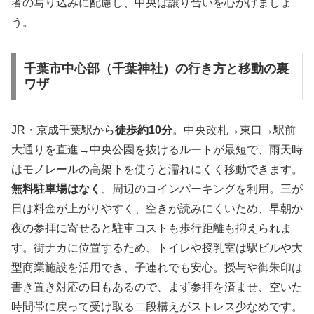
者の写り込みに配慮し、中央は譲り合いを心がけましょ
う。
千葉市中心部（千葉神社）の行き方と移動の裏
ワザ
JR・京成千葉駅から
徒歩約10分
。中央改札→東口→駅前
大通りを直進→中央公園を抜けるルートが最短で、雨天時
はモノレールの高架下を使うと濡れにくく移動できます。
無料駐車場はなく
、周辺のコインパーキングを利用。三が
日は料金が上がりやすく、空きが読みにくいため、早朝か
夜の参拝に寄せると駐車コストも歩行距離も抑えられま
す。街ナカに位置するため、トイレや授乳室は駅ビルや大
型商業施設を活用でき、子連れでも安心。授与や御朱印は
書き置き対応の日もあるので、まず参拝を済ませ、空いた
時間帯に戻って受け取る二段構えがストレス少なめです。