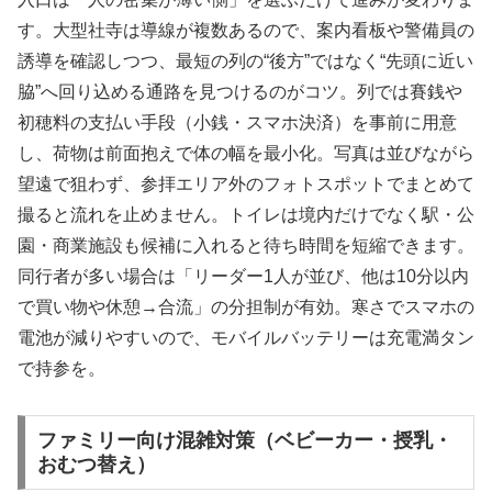
す。大型社寺は導線が複数あるので、案内看板や警備員の
誘導を確認しつつ、最短の列の“後方”ではなく“先頭に近い
脇”へ回り込める通路を見つけるのがコツ。列では賽銭や
初穂料の支払い手段（小銭・スマホ決済）を事前に用意
し、荷物は前面抱えで体の幅を最小化。写真は並びながら
望遠で狙わず、参拝エリア外のフォトスポットでまとめて
撮ると流れを止めません。トイレは境内だけでなく駅・公
園・商業施設も候補に入れると待ち時間を短縮できます。
同行者が多い場合は「リーダー1人が並び、他は10分以内
で買い物や休憩→合流」の分担制が有効。寒さでスマホの
電池が減りやすいので、モバイルバッテリーは充電満タン
で持参を。
ファミリー向け混雑対策（ベビーカー・授乳・
おむつ替え）