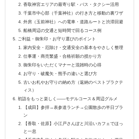
香取神宮エリアの最寄り駅・バス・タクシー活用
千葉市中心部（千葉神社）の行き方と移動の裏ワザ
外房（玉前神社）への電車・道路ルートと渋滞回避
船橋周辺の交通と短時間で回るコース例
ご利益・御朱印・お守り選びのポイント
家内安全・厄除け・交通安全の基本をやさしく整理
仕事運・商売繁盛・合格祈願の授かり方
御朱印をいただくマナーと混雑時の心得
お守り・破魔矢・熊手の違いと選び方
古いお札やお守りの納め方（返納のベストプラクテ
ィス）
初詣をもっと楽しく――モデルコース＆周辺グルメ
【成田】参拝→表参道ランチ→公園散歩の半日プラ
ン
【香取・佐原】小江戸さんぽと川沿いカフェでほっ
と一息