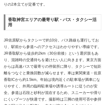
りの2本立てが定番です。
香取神宮エリアの最寄り駅・バス・タクシー活
用
JR佐原駅からタクシーで約10分。バス路線も運行してお
り、駅前から参道へのアクセスはわかりやすい導線です。
JR香取駅から徒歩約2km（30分前後）という選択肢もあ
り、混雑時の交通待ちを避けたい人に向きます。東京方面
からは高速バスで最寄りの停留所に降り、タクシーで短距
離をつなぐと乗換回数が減らせます。車は東関東道・佐原
香取ICから約1.5km。年始は境内近くの駐車場が満車にな
りやすく、外周の臨時駐車場や誘導ルートに従うのが安
全。参道は石段と砂利が混在するため、スニーカーや滑り
にくいブーツが快適です。撮影時は三脚の使用可否や参拝