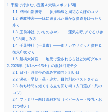
1.
千葉で行きたい定番＆穴場スポット5選
1.1.
成田山新勝寺――参拝動線と周辺さんぽのコツ
1.2.
香取神宮――緑に囲まれた厳かな参道をゆったり
歩く
1.3.
玉前神社（いちのみや）――運気を呼ぶ“ぐるり参
り”の楽しみ方
1.4.
千葉神社（千葉市）――街ナカでサクッと参拝＆
御朱印めぐり
1.5.
船橋大神宮――地元で愛される古社と港町グルメ
2.
2026年（1/1木〜1/3土）の混雑回避テク
2.1.
日別・時間帯の混み方傾向と狙い目
2.2.
深夜・早朝・昼・夕方…目的別のベストタイム
2.3.
待ち時間を短くする立ち回り術（入口選び・列の
コツ）
2.4.
ファミリー向け混雑対策（ベビーカー・授乳・お
むつ替え）