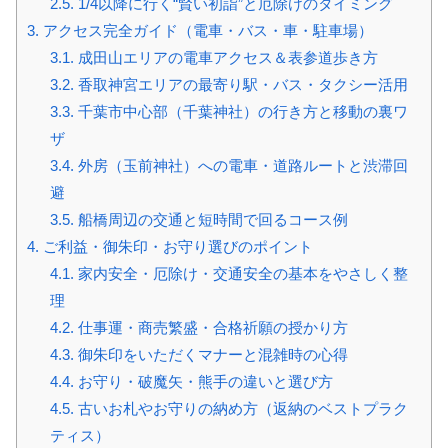
2.5.
1/4以降に行く“賢い初詣”と厄除けのタイミング
3.
アクセス完全ガイド（電車・バス・車・駐車場）
3.1.
成田山エリアの電車アクセス＆表参道歩き方
3.2.
香取神宮エリアの最寄り駅・バス・タクシー活用
3.3.
千葉市中心部（千葉神社）の行き方と移動の裏ワ
ザ
3.4.
外房（玉前神社）への電車・道路ルートと渋滞回
避
3.5.
船橋周辺の交通と短時間で回るコース例
4.
ご利益・御朱印・お守り選びのポイント
4.1.
家内安全・厄除け・交通安全の基本をやさしく整
理
4.2.
仕事運・商売繁盛・合格祈願の授かり方
4.3.
御朱印をいただくマナーと混雑時の心得
4.4.
お守り・破魔矢・熊手の違いと選び方
4.5.
古いお札やお守りの納め方（返納のベストプラク
ティス）