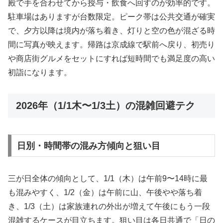
殿で手を合わせてから授与・飲食へ回すのが効率的です。
駐車場はありますが台数限定。ピーク帯は公共交通が確実
で、夕方以降は境内が落ち着き、灯りと空の色が混ざる時
間に写真が映えます。帰路は京成線で駅前へ戻り、初売り
や商店街グルメをセットにすれば短時間でも満足度の高い
初詣になります。
2026年（1/1木〜1/3土）の混雑回避テク
日別・時間帯の混み方傾向と狙い目
三が日全体の傾向として、1/1（木）は午前9〜14時に最
も混みやすく、1/2（金）は午前に山、午後やや落ち着
き、1/3（土）は家族連れの外出が増えて午後にもう一段
混雑するケースが目立ちます。狙い目は各日共通で「日の