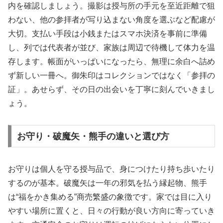
内を確認しましょう。撮影は授与所の手元を至近距離で狙
わない、他の参拝者が写り込まない角度を選ぶなど配慮が
大切。支払い手段は小銭またはスマホ決済を事前に準備
し、列では代表者が並び、家族は周辺で待機して体力を温
存します。帳面がいっぱいになったら、無理に余白へ詰め
ず新しい一冊へ。御朱印はコレクションではなく「参拝の
証」。あせらず、その日の出会いを丁寧に刻んでいきまし
ょう。
お守り・破魔矢・熊手の違いと選び方
お守りは個人を守る授与品で、身につけたり持ち歩いたり
するのが基本。破魔矢は一年の邪気を払う縁起物、熊手
は“福をかき集める”商売繁盛の象徴です。家では目に入り
やすい場所に置くと、日々の行動が良い方向に寄っていき