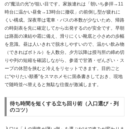
の“魔法の光”が狙い目です。家族連れは「朝いち参拝→11
時台に温かい昼食→13時台に撤収」の前倒し型が疲れに
くい構成。深夜帯は電車・バスの本数が少ないため、帰路
の時刻表を先に確定してから出発するのが安全です。早朝
は路面の凍結や霜に備え、滑りにくい靴底と小さめの歩幅
を意識。昼は人いきれで脱水しやすいので、温かい飲み物
（できればボトル）を人数分。夕方以降は授与所の締め切
りや列の短縮を確認しながら、参道で甘酒・ぜんざい・ス
ープの休憩を挟むと冷えをリセットできます。目的ごと
に“やりたい順番”をスマホメモに箇条書きしておき、現地
で随時並べ替えると無駄な往復が激減します。
待ち時間を短くする立ち回り術（入口選び・列
のコツ）
入口は「人の密集が薄い側」を選ぶだけで進みが変わりま