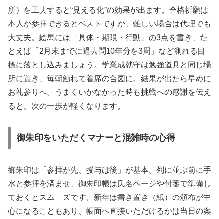
所）を工夫すると“見える化”の効果が出ます。合格祈願は
本人が参拝できるとベストですが、難しい場合は代理でも
大丈夫。絵馬には「具体・期限・行動」の3点を書き、た
とえば「2月末までに過去問10年分を3周」など測れる目
標に落とし込みましょう。学業成就守は勉強道具と同じ場
所に置き、毎朝触れて着席の合図に。結果が出たら早めに
お礼参りへ。うまくいかなかった時も挑戦への感謝を伝え
ると、次の一歩が軽くなります。
御朱印をいただくマナーと混雑時の心得
御朱印は「参拝が先、授与は後」が基本。列に並ぶ前に手
水と参拝を済ませ、御朱印帳は氏名ページや付箋で準備し
ておくとスムーズです。新年は書き置き（紙）の頒布が中
心になることもあり、帳面へ直接いただけるかは当日の案