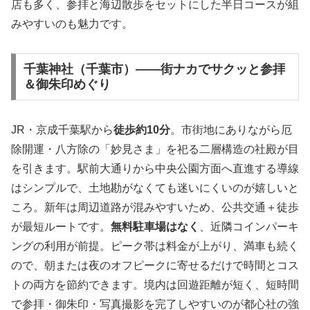
店も多く、参拝と海辺散歩をセットにした半日コースが組
みやすいのも魅力です。
千葉神社（千葉市）――街ナカでサクッと参拝
＆御朱印めぐり
JR・京成千葉駅から
徒歩約10分
。市街地にありながら厄
除開運・八方除の「妙見さま」を祀る二層構造の社殿が目
を引きます。駅前大通りから中央公園方面へ直進する導線
はシンプルで、土地勘がなくても迷いにくいのが嬉しいと
ころ。新年は周辺道路が混みやすいため、公共交通＋徒歩
が最短ルートです。
無料駐車場はなく
、近隣コインパーキ
ングの利用が前提。ピーク帯は料金が上がり、満車も続く
ので、朝または夜のオフピークに寄せるだけで時間とコス
トの両方を節約できます。境内は回遊距離が短く、短時間
で参拝・御朱印・写真撮影を完了しやすいのが都心社の強