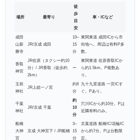
徒
歩
場所
最寄り
車・ICなど
目
安
成田
10–
東関東道 成田ICから市
山新
JR/京成 成田
15
街地へ。周辺は有料P多
勝寺
分
数。
JR佐原（タクシー約10
東関東道 佐原香取ICか
香取
分）/ JR香取（徒歩約
ー
ら約1.5km。P複数あ
神宮
2km）
り。
玉前
約8
九十九里道路 一宮ICす
JR上総一ノ宮
神社
分
ぐ。Pあり。
約
千葉
穴川ICから約10分。Pは
JR/京成 千葉
10
神社
近隣有料のみ。
分
船橋
3–
京葉道路 船橋IC/花輪IC
大神
京成 大神宮下 / JR船橋
15
から約7分。Pは台数限
宮
分
定。