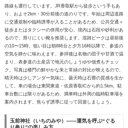
路線も運行しています。JR香取駅から徒歩という手もあ
り、およそ2km・30分前後の道のりです。年始は周辺道路
に交通規制や臨時誘導が入ることがあるため、公共交通＋
徒歩またはタクシーの併用が安心。境内は石段や砂利があ
るので、滑りにくい靴を推奨します。混雑ピークは昼前後
の10〜15時。狙い目は朝8時台と夕方16時以降で、参道の
空気を静かに味わえます。参拝後は名物の団子や甘酒で温
まり、表参道の土産店で地元のしょうゆや佃煮もチェッ
ク。写真は楼門の鮮やかな朱と常緑の対比が映えるので、
晴天時は少しアンダー気味に、曇天時は石畳の質感を生か
して。車の場合は東関東道・佐原香取ICから約1.5km。駐
車台数には限りがあるため、満車時は外周の臨時駐車場を
案内されます。焦らず誘導に従って回遊しましょう。
玉前神社（いちのみや）――運気を呼ぶ“ぐる
り参り”の楽しみ方