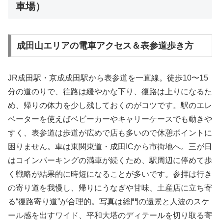
車場）
成田山エリアの電車アクセス＆表参道歩き方
JR成田駅・京成成田駅から表参道を一直線。徒歩10〜15
分の道のりで、往路は緩やかな下り、復路は上りになるた
め、帰りの体力を少し残しておくのがコツです。駅のエレ
ベーターを使えばベビーカーやキャリーケースでも動きや
すく、表参道は歩道が広めで店も多いので休憩ポイントに
困りません。車は東関東道・成田ICから市街地へ。三が日
はコインパーキングの満車が続くため、駅周辺に停めて歩
く戦略が結果的に時短になることが多いです。参拝は行き
の寄り道を我慢し、帰りにうなぎや甘味、土産店に立ち寄
る“復路寄り道”が合理的。写真は総門の遠景と人波のスケ
ール感を出すワイド、平和大塔のディテールを切り取る寄