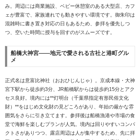
み。周辺には商業施設、ベビー休憩室のある大型店、カフ
ェが豊富で、家族連れでも動きやすい環境です。御朱印は
混雑時に書き置き対応の日もあるため、参拝を優先しつ
つ、空いた時間に授与を回すのがスムーズです。
船橋大神宮――地元で愛される古社と港町グル
メ
正式名は意富比神社（おおひじんじゃ）。京成本線・大神
宮下駅から徒歩約3分、JR船橋駅からは徒歩約15分とアク
セス良好。境内には**灯明台（千葉県指定有形民俗文化
財）**をはじめ文化財の見どころがあり、年始の厳かな雰
囲気をさらに引き立てます。参拝後は船橋漁港や市場の食
堂で海鮮を楽しむプランが人気。境内は回りやすいコンパ
クトさがありつつ、露店周辺は人が集中するため、先に拝