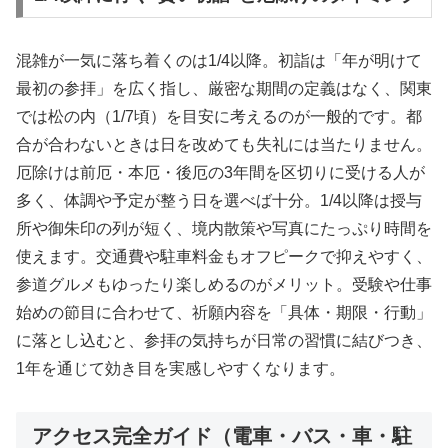
混雑が一気に落ち着くのは1/4以降。初詣は「年が明けて
最初の参拝」を広く指し、厳密な期間の定義はなく、関東
では松の内（1/7頃）を目安に考えるのが一般的です。都
合が合わないときは日を改めても失礼には当たりません。
厄除けは前厄・本厄・後厄の3年間を区切りに受ける人が
多く、体調や予定が整う日を選べば十分。1/4以降は授与
所や御朱印の列が短く、境内散策や写真にたっぷり時間を
使えます。交通費や駐車料金もオフピークで抑えやすく、
参道グルメもゆったり楽しめるのがメリット。受験や仕事
始めの節目に合わせて、祈願内容を「具体・期限・行動」
に落とし込むと、参拝の気持ちが日常の習慣に結びつき、
1年を通じて効き目を実感しやすくなります。
アクセス完全ガイド（電車・バス・車・駐