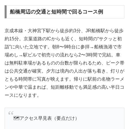
船橋周辺の交通と短時間で回るコース例
京成本線・大神宮下駅から徒歩約3分、JR船橋駅から徒歩
約15分。京葉道路のICからも近く、短時間の“サクッと初
詣”に向いた立地です。朝8〜9時台に参拝→船橋漁港で市
場めし→駅ビルで初売りの流れなら2〜3時間で完結。車
は無料駐車場があるものの台数が限られるため、ピーク帯
は公共交通が確実。夕方は境内の人出が落ち着き、灯りが
ともる時間帯に写真が映えます。帰りに駅前の名物ラーメ
ンや中華で温まれば、短距離移動でも満足感の高い半日コ
ースになります。
🗺️アクセス早見表（要点だけ）