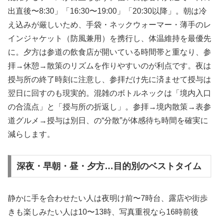
出直後〜8:30」「16:30〜19:00」「20:30以降」。朝は冷
え込みが厳しいため、手袋・ネックウォーマー・薄手のレ
インジャケット（防風兼用）を携行し、体温維持を最優先
に。夕方は参道の飲食店が開いている時間帯と重なり、参
拝→休憩→散策のリズムを作りやすいのが利点です。夜は
授与所の終了時刻に注意し、参拝だけ先に済ませて授与は
翌日に回すのも現実的。混雑のボトルネックは「境内入口
の合流点」と「授与所の折返し」。参拝→境内散策→表参
道グルメ→授与は別日、の“分散”が体感待ち時間を確実に
減らします。
深夜・早朝・昼・夕方…目的別のベストタイム
静かに手を合わせたい人は夜明け前〜7時台、露店や街歩
きも楽しみたい人は10〜13時、写真重視なら16時前後