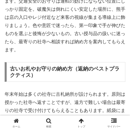
ます。交通安全のお守りは運転の妨げにならない位置にし
っかり固定を。破魔矢は倒れにくい安定した場所に、熊手
は店の入口やレジ付近など来客の視線が集まる導線上に飾
りましょう。色や意匠で迷ったら、第一印象で手が伸びた
ものを選ぶと後悔が少ないもの。古い授与品の扱いに迷っ
たら、最寄りの社寺へ相談すれば納め方を案内してもらえ
ます。
古いお札やお守りの納め方（返納のベストプラ
クティス）
年末年始は多くの社寺に古札納所が設けられます。原則は
授かった社寺へ返すことですが、遠方で難しい場合は最寄
りの社寺で受け付けてもらえることもあります。紙袋にま
とめ、雨天時はビニールで保護。金属やプラスチックの付
属品を分けるよう求められる場合があるので、指示に従い
ホーム
検索
トップ
サイドバー