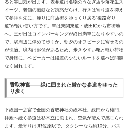
ると雰囲気が出ます。表参道は名物のうなぎ店や落花生ス
イーツ、老舗の煎餅など誘惑だらけ。行きは寄り道を抑え
て参拝を先に、帰りに商店街をゆっくり戻る“復路寄り
道”が賢い使い方です。車は東関東道・成田ICから市街地
へ。三が日はコインパーキングが終日満車になりやすいの
で、駅周辺に停めて歩くか、朝夕のオフピークに寄せるの
が快適。境内は起伏があるため、歩きやすい靴と軽い荷物
で身軽に。ベビーカーは段差の少ないルートを選べば問題
なく回れます。
香取神宮――緑に囲まれた厳かな参道をゆった
り歩く
下総国一之宮で全国の香取神社の総本社。総門から楼門、
拝殿へ続く参道は杉木立に包まれ、空気が澄んで感じられ
ます。最寄りはJR佐原駅で、タクシーなら約10分。バス