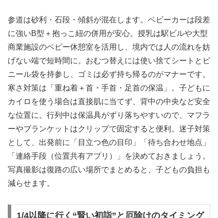
参道は砂利・石段・傾斜が混在します。ベビーカーは段差
に強いB型＋抱っこ紐の併用が安心。授乳は駅ビルや大型
商業施設のベビー休憩室を活用し、境内では人の流れを妨
げない端で短時間に。おむつ替えには使い捨てシートとビ
ニール袋を持参し、ゴミは必ず持ち帰るのがマナーです。
寒さ対策は「重ね着＋首・手首・足首の保温」。子どもに
カイロを使う場合は直接肌に当てず、背中の中央など安全
な位置に。行列中は保温具がずり落ちやすいので、マフラ
ーやブランケットはクリップで固定すると便利。迷子対策
として、出発前に「目立つ色の目印」「待ち合わせ地点」
「連絡手段（位置共有アプリ）」を決めておきましょう。
写真撮影は復路の広い場所でまとめると、子どもの負担も
減らせます。
1/4以降に行く“賢い初詣”と厄除けのタイミング