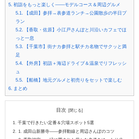
5.
初詣をもっと楽しく――モデルコース＆周辺グルメ
5.1.
【成田】参拝→表参道ランチ→公園散歩の半日プ
ラン
5.2.
【香取・佐原】小江戸さんぽと川沿いカフェでほ
っと一息
5.3.
【千葉市】街ナカ参拝と駅チカ名物でサクッと満
足
5.4.
【外房】初詣＋海辺ドライブ＆温泉でリフレッシ
ュ
5.5.
【船橋】地元グルメと初売りをセットで楽しむ
6.
まとめ
目次
千葉で行きたい定番＆穴場スポット5選
成田山新勝寺――参拝動線と周辺さんぽのコツ