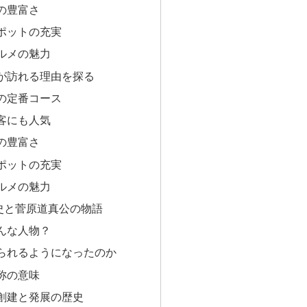
の豊富さ
ポットの充実
ルメの魅力
上が訪れる理由を探る
の定番コース
客にも人気
の豊富さ
ポットの充実
ルメの魅力
史と菅原道真公の物語
んな人物？
られるようになったのか
称の意味
創建と発展の歴史