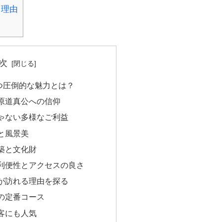
る理由
次
つ圧倒的な魅力とは？
原道真公への信仰
ゃない多様なご利益
と風景美
築と文化財
利便性とアクセスの良さ
上が訪れる理由を探る
の定番コース
客にも人気