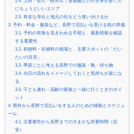
2.4.
上田・佐久・軽井沢｜首都圏との行き来が多い人
にちょうどいいエリア
2.5.
有名な寺社と地元の社をどう使い分けるか
3.
予約・料金・服装など、長野で厄払いを受ける前の準備
3.1.
予約の有無を見きわめる手順と、最新情報を確認
する重要性
3.2.
初穂料・祈祷料の相場と、主要スポットの「だい
たいの目安」
3.3.
季節ごとに考える長野での服装・靴・持ち物
3.4.
当日の流れをイメージしておくと気持ちが楽にな
る
3.5.
子ども連れ・高齢の家族と一緒に行くときのポイ
ント
4.
県外から長野で厄払いをする人のための移動とスケジュ
ール
4.1.
主要都市から長野までの大まかな所要時間（目
安）