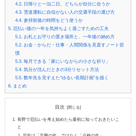
4.2.
日帰りと一泊二日、どちらが自分に合うか
4.3.
雪道運転に自信がない人の交通手段の選び方
4.4.
参拝前後の時間をどう使うか
5.
厄払い後の一年を気持ちよく過ごすための工夫
5.1.
お札とお守りの置き場所と、一年後の納め方
5.2.
お金・からだ・仕事・人間関係を見直すノート習
慣
5.3.
毎月できる「家にいながらの小さな祈り」
5.4.
気分が沈んだときの3分リセット方法
5.5.
数年先を見すえた“ゆるい長期計画”を描く
6.
まとめ
目次
長野で厄払いを考え始めたら最初に知っておきたいこ
と
厄年は「災難の年」ではなく「点検の年」