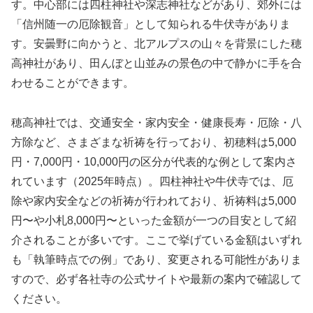
す。中心部には四柱神社や深志神社などがあり、郊外には
「信州随一の厄除観音」として知られる牛伏寺がありま
す。安曇野に向かうと、北アルプスの山々を背景にした穂
高神社があり、田んぼと山並みの景色の中で静かに手を合
わせることができます。
穂高神社では、交通安全・家内安全・健康長寿・厄除・八
方除など、さまざまな祈祷を行っており、初穂料は5,000
円・7,000円・10,000円の区分が代表的な例として案内さ
れています（2025年時点）。四柱神社や牛伏寺では、厄
除や家内安全などの祈祷が行われており、祈祷料は5,000
円〜や小札8,000円〜といった金額が一つの目安として紹
介されることが多いです。ここで挙げている金額はいずれ
も「執筆時点での例」であり、変更される可能性がありま
すので、必ず各社寺の公式サイトや最新の案内で確認して
ください。