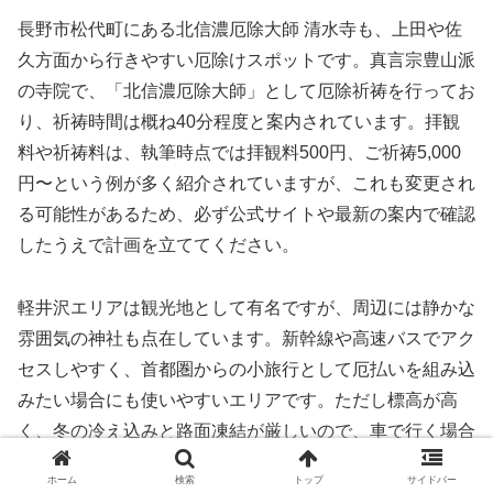
長野市松代町にある北信濃厄除大師 清水寺も、上田や佐
久方面から行きやすい厄除けスポットです。真言宗豊山派
の寺院で、「北信濃厄除大師」として厄除祈祷を行ってお
り、祈祷時間は概ね40分程度と案内されています。拝観
料や祈祷料は、執筆時点では拝観料500円、ご祈祷5,000
円〜という例が多く紹介されていますが、これも変更され
る可能性があるため、必ず公式サイトや最新の案内で確認
したうえで計画を立ててください。
軽井沢エリアは観光地として有名ですが、周辺には静かな
雰囲気の神社も点在しています。新幹線や高速バスでアク
セスしやすく、首都圏からの小旅行として厄払いを組み込
みたい場合にも使いやすいエリアです。ただし標高が高
く、冬の冷え込みと路面凍結が厳しいので、車で行く場合
は冬装備と運転への備えが欠かせません。
ホーム
検索
トップ
サイドバー