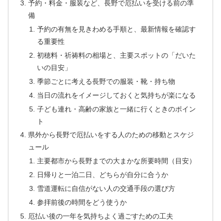
予約・料金・服装など、長野で厄払いを受ける前の準
備
予約の有無を見きわめる手順と、最新情報を確認す
る重要性
初穂料・祈祷料の相場と、主要スポットの「だいた
いの目安」
季節ごとに考える長野での服装・靴・持ち物
当日の流れをイメージしておくと気持ちが楽になる
子ども連れ・高齢の家族と一緒に行くときのポイン
ト
県外から長野で厄払いをする人のための移動とスケジ
ュール
主要都市から長野までの大まかな所要時間（目安）
日帰りと一泊二日、どちらが自分に合うか
雪道運転に自信がない人の交通手段の選び方
参拝前後の時間をどう使うか
厄払い後の一年を気持ちよく過ごすための工夫