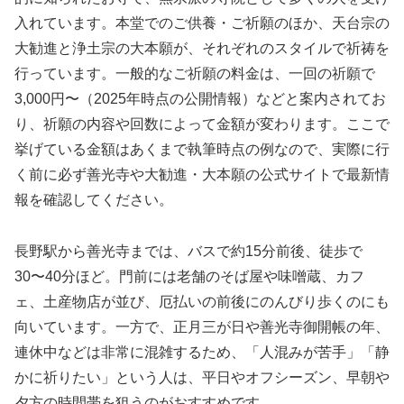
入れています。本堂でのご供養・ご祈願のほか、天台宗の
大勧進と浄土宗の大本願が、それぞれのスタイルで祈祷を
行っています。一般的なご祈願の料金は、一回の祈願で
3,000円〜（2025年時点の公開情報）などと案内されてお
り、祈願の内容や回数によって金額が変わります。ここで
挙げている金額はあくまで執筆時点の例なので、実際に行
く前に必ず善光寺や大勧進・大本願の公式サイトで最新情
報を確認してください。
長野駅から善光寺までは、バスで約15分前後、徒歩で
30〜40分ほど。門前には老舗のそば屋や味噌蔵、カフ
ェ、土産物店が並び、厄払いの前後にのんびり歩くのにも
向いています。一方で、正月三が日や善光寺御開帳の年、
連休中などは非常に混雑するため、「人混みが苦手」「静
かに祈りたい」という人は、平日やオフシーズン、早朝や
夕方の時間帯を狙うのがおすすめです。