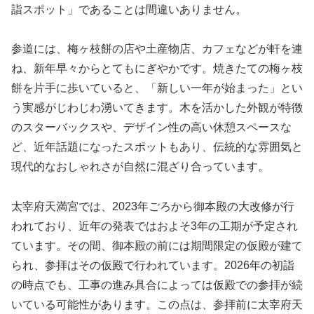
詣スポット」であることは間違いありません。
参道には、梅ヶ枝餅の店や土産物店、カフェなどが軒を連
ね、新年早々からとてもにぎやかです。焼きたての梅ヶ枝
餅を片手に歩いていると、「新しい一年が始まった」とい
う実感がじわじわ湧いてきます。木を活かした外観が特徴
のスターバックスや、デザイン性の高い休憩スペースな
ど、近年話題になったスポットもあり、伝統的な雰囲気と
現代的なおしゃれさが自然に混ざり合っています。
太宰府天満宮では、2023年ごろから御本殿の大改修が行
われており、近年の発表ではおよそ3年の工期が予定され
ています。その間、御本殿の前には期間限定の仮殿が建て
られ、参拝はその仮殿で行われています。2026年の初詣
の時点でも、工事の進み具合によっては仮殿での参拝が続
いている可能性があります。この点は、参拝前に太宰府天