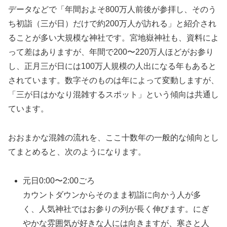
データなどで「年間およそ800万人前後が参拝し、そのう
ち初詣（三が日）だけで約200万人が訪れる」と紹介され
ることが多い大規模な神社です。宮地嶽神社も、資料によ
って差はありますが、年間で200〜220万人ほどがお参り
し、正月三が日には100万人規模の人出になる年もあると
されています。数字そのものは年によって変動しますが、
「三が日はかなり混雑するスポット」という傾向は共通し
ています。
おおまかな混雑の流れを、ここ十数年の一般的な傾向とし
てまとめると、次のようになります。
元日0:00〜2:00ごろ
カウントダウンからそのまま初詣に向かう人が多
く、人気神社ではお参りの列が長く伸びます。にぎ
やかな雰囲気が好きな人には向きますが、寒さと人