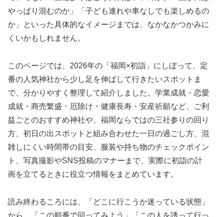
やっぱり混むのか」「子ども連れや車なしでも楽しめるの
か」といった具体的なイメージまでは、なかなかつかみに
くいかもしれません。
このページでは、2026年の「福岡×初詣」にしぼって、定
番の人気神社から少し足を伸ばして行きたいスポットま
で、分かりやすく整理して紹介しました。学業成就・恋愛
成就・商売繁盛・厄除け・健康長寿・安産祈願など、ご利
益ごとのおすすめ神社や、福岡ならではの三社参りの回り
方、初日の出スポットと組み合わせた一日の過ごし方、混
雑しにくい時間帯の目安、服装や持ち物のチェックポイン
ト、写真撮影やSNS投稿のマナーまで、実際に初詣の計
画を立てるときに役立つ情報をまとめています。
読み終わるころには、「どこに行こうか迷っている状態」
から、「この順番で回ってみよう」「この人を誘って行っ