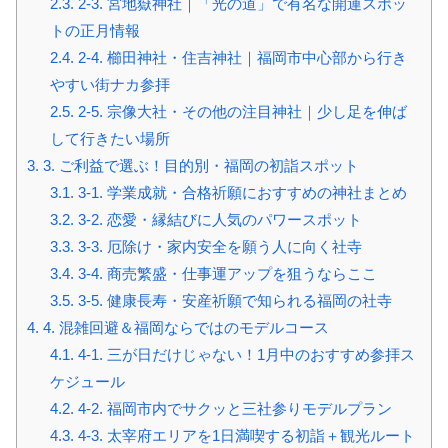
2.3.
2-3. 宮地嶽神社｜「光の道」で有名な開運スポッ
トの正月情報
2.4.
2-4. 櫛田神社・住吉神社｜福岡市中心部から行き
やすい街ナカ参拝
2.5.
2-5. 宗像大社・その他の注目神社｜少し足を伸ば
して行きたい場所
3.
3. ご利益で選ぶ！目的別・福岡の初詣スポット
3.1.
3-1. 学業成就・合格祈願におすすめの神社まとめ
3.2.
3-2. 恋愛・縁結びに人気のパワースポット
3.3.
3-3. 厄除け・家内安全を願う人に向く社寺
3.4.
3-4. 商売繁盛・仕事運アップを狙うならここ
3.5.
3-5. 健康長寿・安産祈願で知られる福岡の社寺
4.
4. 混雑回避＆福岡ならではのモデルコース
4.1.
4-1. 三が日だけじゃない！1月中のおすすめ参拝ス
ケジュール
4.2.
4-2. 福岡市内でサクッと三社参りモデルプラン
4.3.
4-3. 太宰府エリアを1日満喫する初詣＋観光ルート