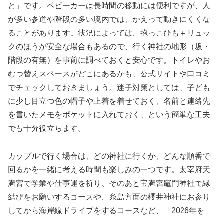
と」です。ベビーカーは長時間の移動には便利ですが、人
が多い参道や階段の多い境内では、かえって動きにくくな
ることがあります。状況によっては、抱っこひも＋リュッ
クのほうが安全な場合もあるので、行く神社の地形（坂・
階段の有無）を事前に調べておくと安心です。トイレやお
むつ替えスペースがどこにあるかも、公式サイトや口コミ
でチェックしておきましょう。迷子対策としては、子ども
に少し目立つ色の帽子や上着を着せておく、名前と連絡先
を書いたメモをポケットに入れておく、という簡単な工夫
でも十分役立ちます。
カップルで行く場合は、どの神社に行くか、どんな順番で
回るかを一緒に考える時間も楽しみの一つです。太宰府天
満宮で学業や仕事運を祈り、そのあと宝満宮竈門神社で縁
結びをお願いするコースや、糸島方面の櫻井神社にお参り
してから海岸線ドライブをするコースなど、「2026年を