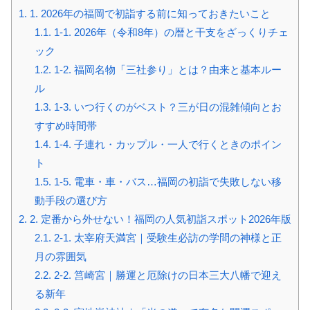
1.
1. 2026年の福岡で初詣する前に知っておきたいこと
1.1.
1-1. 2026年（令和8年）の暦と干支をざっくりチェ
ック
1.2.
1-2. 福岡名物「三社参り」とは？由来と基本ルー
ル
1.3.
1-3. いつ行くのがベスト？三が日の混雑傾向とお
すすめ時間帯
1.4.
1-4. 子連れ・カップル・一人で行くときのポイン
ト
1.5.
1-5. 電車・車・バス…福岡の初詣で失敗しない移
動手段の選び方
2.
2. 定番から外せない！福岡の人気初詣スポット2026年版
2.1.
2-1. 太宰府天満宮｜受験生必訪の学問の神様と正
月の雰囲気
2.2.
2-2. 筥崎宮｜勝運と厄除けの日本三大八幡で迎え
る新年