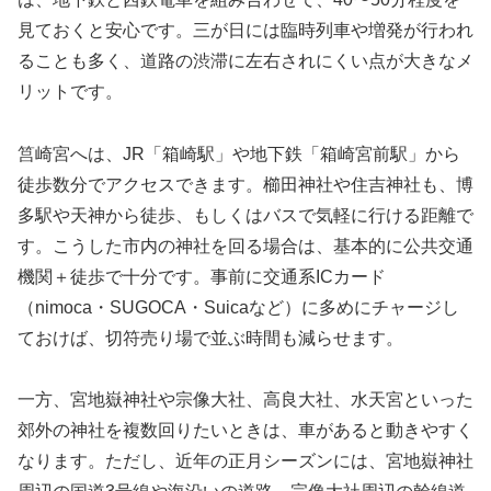
見ておくと安心です。三が日には臨時列車や増発が行われ
ることも多く、道路の渋滞に左右されにくい点が大きなメ
リットです。
筥崎宮へは、JR「箱崎駅」や地下鉄「箱崎宮前駅」から
徒歩数分でアクセスできます。櫛田神社や住吉神社も、博
多駅や天神から徒歩、もしくはバスで気軽に行ける距離で
す。こうした市内の神社を回る場合は、基本的に公共交通
機関＋徒歩で十分です。事前に交通系ICカード
（nimoca・SUGOCA・Suicaなど）に多めにチャージし
ておけば、切符売り場で並ぶ時間も減らせます。
一方、宮地嶽神社や宗像大社、高良大社、水天宮といった
郊外の神社を複数回りたいときは、車があると動きやすく
なります。ただし、近年の正月シーズンには、宮地嶽神社