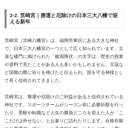
2-2. 筥崎宮｜勝運と厄除けの日本三大八幡で迎
える新年
筥崎宮（筥崎八幡宮）は、福岡市東区にある大きな神社
で、日本三大八幡宮の一つとして広く知られています。立
派な楼門に掲げられた「敵国降伏」の文字は、歴史の授業
や資料で見たことがある人も多いかもしれません。元寇な
ど国難の際に祈りを捧げたと伝えられ、国を守る神様とし
て長く信仰されてきました。
筥崎宮は、勝運や厄除けのご利益があると信仰されている
神社です。スポーツチームがシーズン前に必勝祈願を行っ
たり、受験や転職など人生の勝負どころを迎えた人が「こ
こだけは外せない」とお参りに訪れたりします。合格祈願