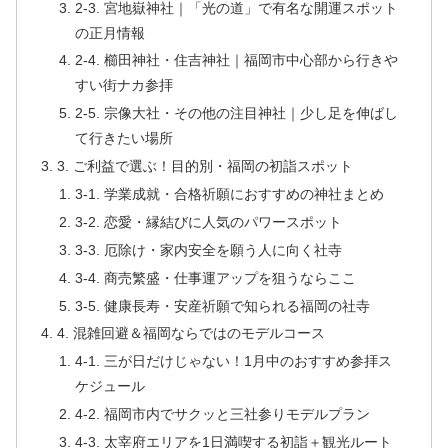
2-3. 宮地嶽神社｜「光の道」で有名な開運スポット
の正月情報
2-4. 櫛田神社・住吉神社｜福岡市中心部から行きや
すい街ナカ参拝
2-5. 宗像大社・その他の注目神社｜少し足を伸ばし
て行きたい場所
3. ご利益で選ぶ！目的別・福岡の初詣スポット
3-1. 学業成就・合格祈願におすすめの神社まとめ
3-2. 恋愛・縁結びに人気のパワースポット
3-3. 厄除け・家内安全を願う人に向く社寺
3-4. 商売繁盛・仕事運アップを狙うならここ
3-5. 健康長寿・安産祈願で知られる福岡の社寺
4. 混雑回避＆福岡ならではのモデルコース
4-1. 三が日だけじゃない！1月中のおすすめ参拝ス
ケジュール
4-2. 福岡市内でサクッと三社参りモデルプラン
4-3. 太宰府エリアを1日満喫する初詣＋観光ルート