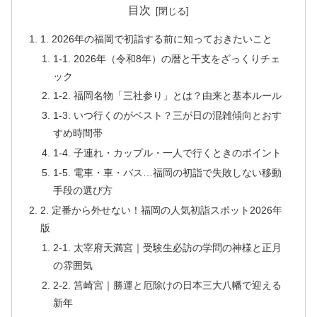
目次
1. 2026年の福岡で初詣する前に知っておきたいこと
1-1. 2026年（令和8年）の暦と干支をざっくりチェ
ック
1-2. 福岡名物「三社参り」とは？由来と基本ルール
1-3. いつ行くのがベスト？三が日の混雑傾向とおす
すめ時間帯
1-4. 子連れ・カップル・一人で行くときのポイント
1-5. 電車・車・バス…福岡の初詣で失敗しない移動
手段の選び方
2. 定番から外せない！福岡の人気初詣スポット2026年
版
2-1. 太宰府天満宮｜受験生必訪の学問の神様と正月
の雰囲気
2-2. 筥崎宮｜勝運と厄除けの日本三大八幡で迎える
新年