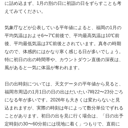
に詰め込まず、1月の別の日に初詣の日をずらすことも考
えてみてください。
気象庁などが公表している平年値によると、福岡の1月の
平均気温はおよそ6〜7℃前後で、平均最高気温は10℃前
後、平均最低気温は3℃前後とされています。真冬の時期
なので、体感的にはかなり寒く感じる日が多いでしょう。
特に初日の出の時間帯や、カウントダウン直後の深夜は、
風があると一気に体温が奪われます。
日の出時刻については、天文データの平年値から見ると、
福岡市周辺の1月1日の日の出はだいたい7時22〜23分ごろ
になる年が多いです。2026年も大きくは変わらないと見
込まれますが、実際の時刻は年によって数分単位でずれる
ことがあります。初日の出を見に行く場合は、「日の出予
定時刻の30〜60分前には現地に着く」つもりで、直前に