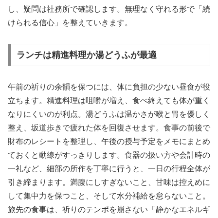
し、疑問は社務所で確認します。無理なく守れる形で「続
けられる信心」を整えていきます。
ランチは精進料理か湯どうふが最適
午前の祈りの余韻を保つには、体に負担の少ない昼食が役
立ちます。精進料理は咀嚼が増え、食べ終えても体が重く
なりにくいのが利点。湯どうふは温かさが喉と胃を優しく
整え、坂道歩きで疲れた体を回復させます。食事の前後で
財布のレシートを整理し、午後の授与予定をメモにまとめ
ておくと動線がすっきりします。食器の扱い方や会計時の
一礼など、細部の所作を丁寧に行うと、一日の行程全体が
引き締まります。満腹にしすぎないこと、甘味は控えめに
して集中力を保つこと、そして水分補給を怠らないこと。
旅先の食事は、祈りのテンポを崩さない「静かなエネルギ