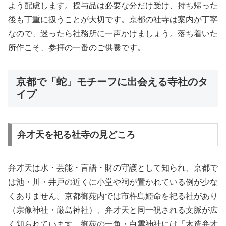
よう配慮します。授与品は必要な分だけ受け、持ち帰った
後も丁重に扱うことが大切です。京都の社寺は案内が丁寧
なので、迷ったら社務所に一声かけましょう。落ち着いた
所作こそ、参拝の一番のご供養です。
京都で「蛇」モチーフに出会える寺社のタ
イプ
弁才天を祀る社寺の見どころ
弁才天は水・芸能・言語・財の守護として知られ、京都で
は池・川・井戸の近くに小堂や祠が置かれている例が少な
くありません。京都御苑内では市杵島姫命を祀る社があり
（宗像神社・厳島神社）、弁才天と同一視される文脈が広
く知られています。御苑の一角・白雲神社には「木造弁才