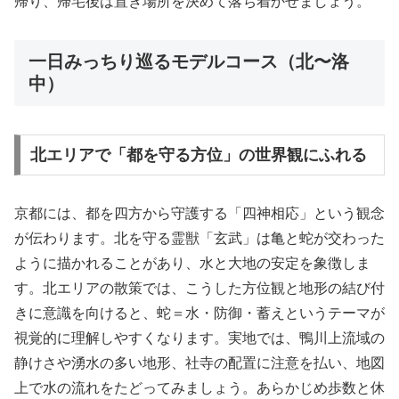
帰り、帰宅後は置き場所を決めて落ち着かせましょう。
一日みっちり巡るモデルコース（北〜洛
中）
北エリアで「都を守る方位」の世界観にふれる
京都には、都を四方から守護する「四神相応」という観念
が伝わります。北を守る霊獣「玄武」は亀と蛇が交わった
ように描かれることがあり、水と大地の安定を象徴しま
す。北エリアの散策では、こうした方位観と地形の結び付
きに意識を向けると、蛇＝水・防御・蓄えというテーマが
視覚的に理解しやすくなります。実地では、鴨川上流域の
静けさや湧水の多い地形、社寺の配置に注意を払い、地図
上で水の流れをたどってみましょう。あらかじめ歩数と休