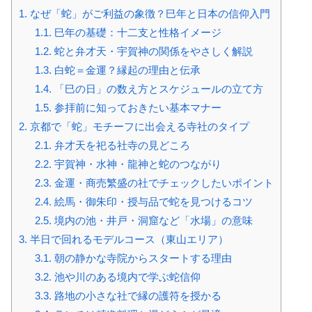
1.
なぜ「蛇」がご利益の象徴？巳年と日本の信仰入門
1.1.
巳年の基礎：十二支と性格イメージ
1.2.
蛇と弁才天・宇賀神の関係をやさしく解説
1.3.
白蛇＝金運？縁起の理由と伝承
1.4.
「巳の日」の数え方とスケジュールの立て方
1.5.
参拝前に知っておきたい基本マナー
2.
京都で「蛇」モチーフに出会える寺社のタイプ
2.1.
弁才天を祀る社寺の見どころ
2.2.
宇賀神・水神・龍神と蛇のつながり
2.3.
金運・商売繁盛の社でチェックしたいポイント
2.4.
絵馬・御朱印・授与品で蛇を見つけるコツ
2.5.
境内の池・井戸・洞窟など「水場」の意味
3.
半日で回れるモデルコース（東山エリア）
3.1.
朝の静かな寺院からスタートする理由
3.2.
池や川のある境内で学ぶ蛇信仰
3.3.
路地の小さな社で縁の護符を授かる