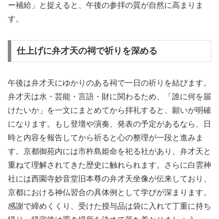
ー補給」と捉えると、午後の参拝の質が自然に高まりま
す。
仕上げに弁才天の祠で祈りを深める
午後は弁才天にゆかりのある祠で一日の祈りを結びます。
弁才天は水・芸能・言語・財に関わるため、「誰に何を届
けたいか」を一文にまとめてから拝礼すると、願いが明確
になります。もし登壇や演奏、発表の予定があるなら、日
時と内容を報告してから祈ると心の整理が一段と進みま
す。京都御苑内には市杵島姫命を祀る社があり、弁才天と
重ねて理解されてきた歴史に触れられます。さらに白雲神
社には西園寺妙音堂旧本尊の弁才天坐像が伝来しており、
京都における神仏習合の具体例として学びが深まります。
感謝で締めくくり、受けた授与品は袋に入れて丁重に持ち