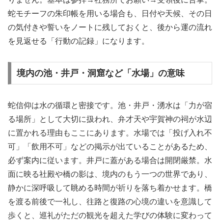
蛇モチーフの朱印帳を用いる場合も、日付や天候、その日
の気付きや誓いをノートに残しておくと、後から運の流れ
を見返せる「行動の記録」になります。
境内の池・井戸・洞窟など「水場」の意味
蛇信仰は水の循環と密接です。池・井戸・湧水は「力が宿
る場所」として大切に扱われ、弁才天や宇賀神の祠が水辺
に置かれる理由もここにあります。水場では「投げ入れ不
可」「飲用不可」などの掲示が出ていることがあるため、
必ず案内に従います。井戸に蓋がある場合は開閉厳禁。水
面に映る社殿や橋の影は、境内のもう一つの世界であり、
静かに深呼吸して眺める時間が祈りを落ち着かせます。橋
を渡る前後で一礼し、往路と復路の心境の違いを意識して
歩くと、巡礼がただの観光を超えた学びの体験に変わって