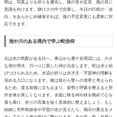
間は、写真よりも祈りを優先し、鐘の音や足音、風の音に
意識を向けます。静けさの中で合掌し、今日の行程の「余
白」をあらかじめ確保すれば、後の予定変更にも柔軟に対
応できます。
池や川のある境内で学ぶ蛇信仰
次は水の気配がある社へ。東山から鹿ケ谷周辺には、小さ
な池や用水、川べりに面した祠が点在します。蛇は水と結
びつけられるため、水辺の祈りは弁才天・宇賀神の理解を
深める入口になります。橋は俗から聖への境界と考えられ
るため、渡る前後に立ち止まり、姿勢と呼吸を整えると所
作全体が美しくなります。水面に映る祠や緑を眺めて心を
落ち着け、祈りの言葉を短く具体的に整えましょう。もし
由緒に市杵島姫命や宇賀の名が見えたら、掲示の要点をメ
モしておくと後の学びに繋がります。水の音・影・反射に