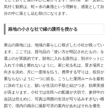
気付く観察は、蛇＝水の象徴という理解を、感覚として自
分の中に落とし込む助けになります。
路地の小さな社で縁の護符を授かる
東山の路地には、地域の暮らしに根ざした小社が残ってい
ます。ここでは、授与品の「使い方が明記されたもの」を
選ぶのが実践的です。財布に入れる護符は、別ポケットに
入れて小銭と擦れないように。家に祀る札は、置き場所と
向きを決め、月に一度埃を払う。携帯する守りは、役目が
重ならないように一つに絞る。こうした運用ルールを最初
に決めておくと、願いが生活の手順と結びつき、効果実感
が高まります。小社では住民への配慮が大切で、参拝中の
会話は控えめに、写真は周囲の生活が写り込みすぎない構
図で。境内の掲示に撮影可否の案内があればそれを優先