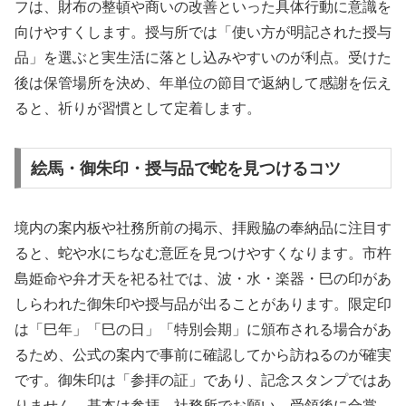
フは、財布の整頓や商いの改善といった具体行動に意識を
向けやすくします。授与所では「使い方が明記された授与
品」を選ぶと実生活に落とし込みやすいのが利点。受けた
後は保管場所を決め、年単位の節目で返納して感謝を伝え
ると、祈りが習慣として定着します。
絵馬・御朱印・授与品で蛇を見つけるコツ
境内の案内板や社務所前の掲示、拝殿脇の奉納品に注目す
ると、蛇や水にちなむ意匠を見つけやすくなります。市杵
島姫命や弁才天を祀る社では、波・水・楽器・巳の印があ
しらわれた御朱印や授与品が出ることがあります。限定印
は「巳年」「巳の日」「特別会期」に頒布される場合があ
るため、公式の案内で事前に確認してから訪ねるのが確実
です。御朱印は「参拝の証」であり、記念スタンプではあ
りません。基本は参拝→社務所でお願い→受領後に合掌。