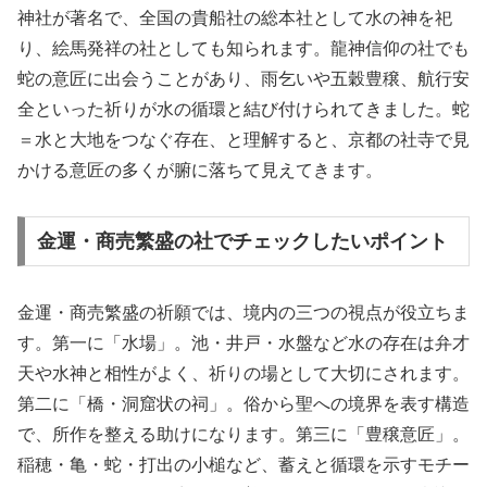
神社が著名で、全国の貴船社の総本社として水の神を祀
り、絵馬発祥の社としても知られます。龍神信仰の社でも
蛇の意匠に出会うことがあり、雨乞いや五穀豊穣、航行安
全といった祈りが水の循環と結び付けられてきました。蛇
＝水と大地をつなぐ存在、と理解すると、京都の社寺で見
かける意匠の多くが腑に落ちて見えてきます。
金運・商売繁盛の社でチェックしたいポイント
金運・商売繁盛の祈願では、境内の三つの視点が役立ちま
す。第一に「水場」。池・井戸・水盤など水の存在は弁才
天や水神と相性がよく、祈りの場として大切にされます。
第二に「橋・洞窟状の祠」。俗から聖への境界を表す構造
で、所作を整える助けになります。第三に「豊穣意匠」。
稲穂・亀・蛇・打出の小槌など、蓄えと循環を示すモチー