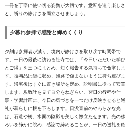
一冊を丁寧に使い切る姿勢が大切です。意匠を追う楽しさ
と、祈りの静けさを両立させましょう。
夕暮れ参拝で感謝と締めくくり
夕刻は参拝者が減り、境内が静けさを取り戻す時間帯で
す。一日の最後に訪ねる社寺では、「今日いただいた学び
とご縁」を三つにまとめ、短く報告する気持ちで合掌しま
す。授与品は袋に収め、帰路で傷まないように持ち運びま
す。帰宅後はすぐに置き場所を定め、説明書に従って安置
します。歩数計を見て自分をねぎらい、翌日の行程や仕
事・学習計画に、今日の気づきを一つだけ反映させると巡
礼が暮らしに根を下ろします。日没直前のやわらかな光
は、石造や橋、水面の陰影を美しく際立たせます。光の移
ろいを静かに眺め、感謝で締めることが、一日の巡礼を確