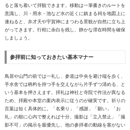
ると落ち着いて拝観できます。移動は一筆書きのルートを
意識し、川・用水・池など水の近くに鎮まる祠を地図上に
連ねると、弁才天や宇賀神にまつわる景観が自然に立ち上
がってきます。行程に余白を残し、静かな滞在時間を確保
しましょう。
参拝前に知っておきたい基本マナー
鳥居や山門の前では一礼し、参道は中央を避け端を歩く、
手水舎では柄杓を持つ手を交えながら片手ずつ清める、と
いう基本を押さえます。拝礼は神社と寺院で作法が異なる
ため、拝殿や本堂の案内表示に従うのが確実です。祈りの
言葉は短く具体的に。「名乗り」「感謝」「願い」「お
礼」の順に心内で整えれば十分。撮影は「立入禁止」「撮
影不可」の掲示を最優先し、他の参拝者の動線を塞がない