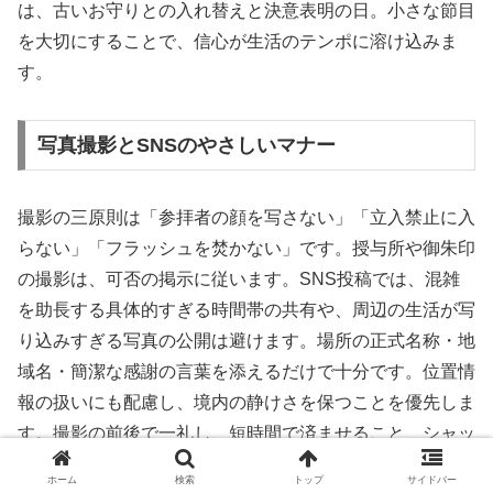
は、古いお守りとの入れ替えと決意表明の日。小さな節目
を大切にすることで、信心が生活のテンポに溶け込みま
す。
写真撮影とSNSのやさしいマナー
撮影の三原則は「参拝者の顔を写さない」「立入禁止に入
らない」「フラッシュを焚かない」です。授与所や御朱印
の撮影は、可否の掲示に従います。SNS投稿では、混雑
を助長する具体的すぎる時間帯の共有や、周辺の生活が写
り込みすぎる写真の公開は避けます。場所の正式名称・地
域名・簡潔な感謝の言葉を添えるだけで十分です。位置情
報の扱いにも配慮し、境内の静けさを保つことを優先しま
す。撮影の前後で一礼し、短時間で済ませること、シャッ
ター音を切ること、三脚や自撮り棒の使用可否を確認する
ホーム
検索
トップ
サイドバー