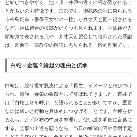
と結びつきやすく、池・川・井戸の近くに祠が置かれるこ
とが多いのも特徴です。京都でも、御苑内の社に祭られる
市杵島姫命（宗像三女神の一柱）が弁才天と同一視される
など、神仏習合の痕跡がいくつも見られます。宇賀神が人
頭蛇身で表される点や、弁才天と習合して信仰された系譜
は、図像学・宗教学の解説にも見られる一般的理解です。
白蛇＝金運？縁起の理由と伝承
白蛇は、繰り返す脱皮による「再生」イメージと結びつけ
られ、清浄・弥栄の象徴として尊ばれてきました。市井で
は「白蛇は財を呼ぶ」と語られることが多いですが、重要
なのは願いと行動を具体的につなげることです。金運を祈
るなら、まず財布の中身を整理し、使い道を明確に言葉に
する。芸事の上達を願うなら、当日の練習内容や登壇予定
などを具体化してから合掌する。象徴に期待を寄せるだけ