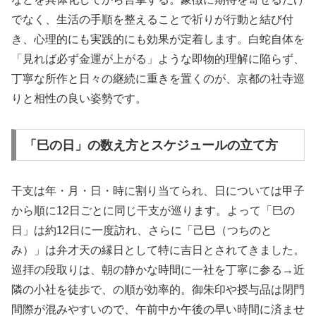
でなく、生活の手順を整えることで祈りが行動と結び付
き、心理的にも実践的にも効果が定着します。白蛇自体を
「見れば必ず金運が上がる」ような即物的理解に陥らず、
丁寧な所作と日々の継続に重きを置くのが、京都の社寺巡
りと相性の良い姿勢です。
「巳の日」の数え方とスケジュールの立て方
干支は年・月・日・時に割り当てられ、日については甲子
から順に12日ごとに同じ干支が巡ります。よって「巳の
日」は約12日に一度訪れ、さらに「己巳（つちのと
み）」は弁才天の縁日として特に吉日とされてきました。
巡拝の段取りは、朝の静かな時間に一社を丁寧に参る→近
隣の小社を徒歩で、の順が効率的。御朱印や授与品は閉門
間際が混みやすいので、午前中か午後の早い時間に済ませ