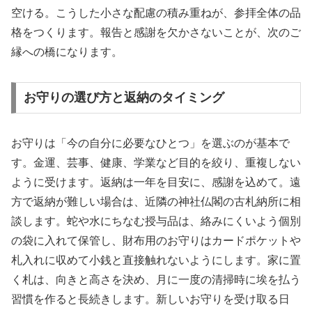
空ける。こうした小さな配慮の積み重ねが、参拝全体の品
格をつくります。報告と感謝を欠かさないことが、次のご
縁への橋になります。
お守りの選び方と返納のタイミング
お守りは「今の自分に必要なひとつ」を選ぶのが基本で
す。金運、芸事、健康、学業など目的を絞り、重複しない
ように受けます。返納は一年を目安に、感謝を込めて。遠
方で返納が難しい場合は、近隣の神社仏閣の古札納所に相
談します。蛇や水にちなむ授与品は、絡みにくいよう個別
の袋に入れて保管し、財布用のお守りはカードポケットや
札入れに収めて小銭と直接触れないようにします。家に置
く札は、向きと高さを決め、月に一度の清掃時に埃を払う
習慣を作ると長続きします。新しいお守りを受け取る日