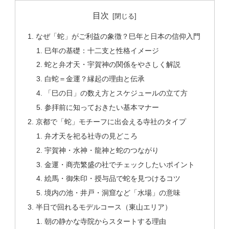
目次
なぜ「蛇」がご利益の象徴？巳年と日本の信仰入門
巳年の基礎：十二支と性格イメージ
蛇と弁才天・宇賀神の関係をやさしく解説
白蛇＝金運？縁起の理由と伝承
「巳の日」の数え方とスケジュールの立て方
参拝前に知っておきたい基本マナー
京都で「蛇」モチーフに出会える寺社のタイプ
弁才天を祀る社寺の見どころ
宇賀神・水神・龍神と蛇のつながり
金運・商売繁盛の社でチェックしたいポイント
絵馬・御朱印・授与品で蛇を見つけるコツ
境内の池・井戸・洞窟など「水場」の意味
半日で回れるモデルコース（東山エリア）
朝の静かな寺院からスタートする理由