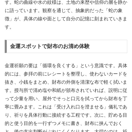
す。蛇の曲線や水の紋様は、土地の来歴や信仰の層を静か
に語っています。観察を通じて、抽象的だった「蛇の象
徴」が、具体の線や面として自分の記憶に刻まれていきま
す。
金運スポットで財布のお清め体験
金運祈願の要は「循環を良くする」という意識です。具体
的には、参拝の前にレシートを整理し、使わないカードを
抜き、小銭をまとめ、財布の外側を清潔な布で軽く拭いま
す。授与所で清め塩や和紙が頒布されていれば、説明に従
って少量を用い、屋外でそっと口元を拭ってから財布を丁
寧に畳みます。これは「受け入れ口を澄ませる」儀礼であ
り、祈りを具体行動に接続する工程です。次に、貯める目
的と使う目的を一行ずつメモに書き、財布に挟んでおく
と、後の支出判断がぶれにくくなります。大切なのは、祈