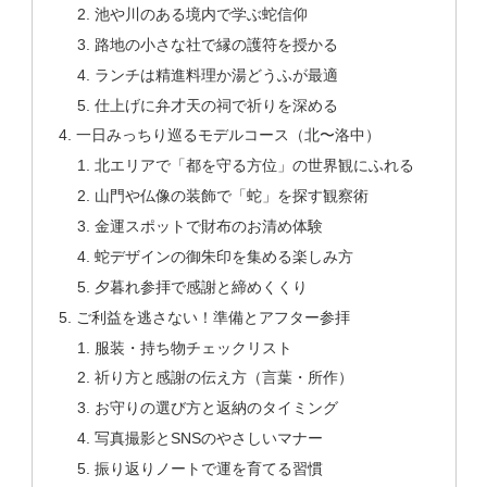
池や川のある境内で学ぶ蛇信仰
路地の小さな社で縁の護符を授かる
ランチは精進料理か湯どうふが最適
仕上げに弁才天の祠で祈りを深める
一日みっちり巡るモデルコース（北〜洛中）
北エリアで「都を守る方位」の世界観にふれる
山門や仏像の装飾で「蛇」を探す観察術
金運スポットで財布のお清め体験
蛇デザインの御朱印を集める楽しみ方
夕暮れ参拝で感謝と締めくくり
ご利益を逃さない！準備とアフター参拝
服装・持ち物チェックリスト
祈り方と感謝の伝え方（言葉・所作）
お守りの選び方と返納のタイミング
写真撮影とSNSのやさしいマナー
振り返りノートで運を育てる習慣