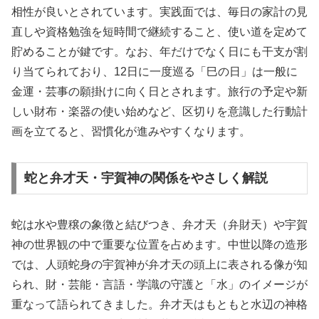
相性が良いとされています。実践面では、毎日の家計の見
直しや資格勉強を短時間で継続すること、使い道を定めて
貯めることが鍵です。なお、年だけでなく日にも干支が割
り当てられており、12日に一度巡る「巳の日」は一般に
金運・芸事の願掛けに向く日とされます。旅行の予定や新
しい財布・楽器の使い始めなど、区切りを意識した行動計
画を立てると、習慣化が進みやすくなります。
蛇と弁才天・宇賀神の関係をやさしく解説
蛇は水や豊穣の象徴と結びつき、弁才天（弁財天）や宇賀
神の世界観の中で重要な位置を占めます。中世以降の造形
では、人頭蛇身の宇賀神が弁才天の頭上に表される像が知
られ、財・芸能・言語・学識の守護と「水」のイメージが
重なって語られてきました。弁才天はもともと水辺の神格