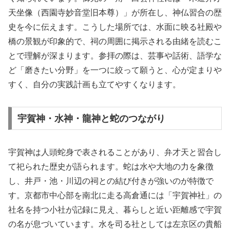
天坐像（西園寺妙音堂旧本尊）」が所在し、神仏習合の歴
史を今に伝えます。こうした場所では、水面に映る社殿や
橋の景観が印象的で、祠の周囲に掲示される由緒を読むこ
とで理解が深まります。参拝の際は、芸事や話術、語学な
ど「磨きたい分野」を一つに絞って願うと、心が定まりや
すく、自分の実践計画も立てやすくなります。
宇賀神・水神・龍神と蛇のつながり
宇賀神は人頭蛇身で表されることがあり、弁才天と習合し
て祀られた歴史が語られます。蛇は水や大地の力を象徴
し、井戸・池・川辺の祠との結び付きが強いのが特徴で
す。京都市中心部を南北に走る高倉通には「宇賀神社」の
社名を持つ小社が記録に見え、暮らしと近い距離感で宇賀
の名が息づいています。水を司る社としては左京区の貴船