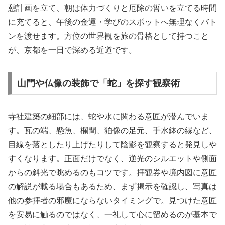
憩計画を立て、朝は体力づくりと厄除の誓いを立てる時間
に充てると、午後の金運・学びのスポットへ無理なくバト
ンを渡せます。方位の世界観を旅の骨格として持つこと
が、京都を一日で深める近道です。
山門や仏像の装飾で「蛇」を探す観察術
寺社建築の細部には、蛇や水に関わる意匠が潜んでいま
す。瓦の端、懸魚、欄間、狛像の足元、手水鉢の縁など、
目線を落としたり上げたりして陰影を観察すると発見しや
すくなります。正面だけでなく、逆光のシルエットや側面
からの斜光で眺めるのもコツです。拝観券や境内図に意匠
の解説が載る場合もあるため、まず掲示を確認し、写真は
他の参拝者の邪魔にならないタイミングで。見つけた意匠
を安易に触るのではなく、一礼して心に留めるのが基本で