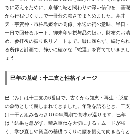
ちに応えるために、京都で蛇と関わりの深い信仰を、基礎
から行程づくりまで一冊分の濃さでまとめました。弁才
天・宇賀神・市杵島姫命の関係、水辺の祠の意味、半日・
一日で回せるルート、御朱印や授与品の扱い、財布のお清
め、参拝後の振り返りノートまで。嘘に頼らず、続けられ
る所作と計画で、静かに確かな「蛇運」を育てていきまし
ょう。
巳年の基礎：十二支と性格イメージ
巳（み）は十二支の6番目で、古くから知恵・再生・脱皮
の象徴として親しまれてきました。年運を語るとき、干支
は十干と組み合わさり60年周期で意味が巡ります。巳年
は「結果を急がず、積み重ねを大切にする」ムードが強
く、学び直しや資産の基礎づくりに腰を据えて向き合うと