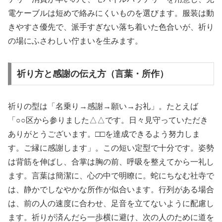
電ケーブルは短めで絡みにくいものを選びます。服装は動
きやすさ優先で、派手すぎない落ち着いた色合いが、祈り
の場にふさわしい佇まいを生みます。
祈り方と感謝の伝え方（言葉・所作）
祈りの型は「名乗り→感謝→願い→お礼」。たとえば
「○○区から参りました△△です。日々見守っていただき
ありがとうございます。□□を達成できるよう努力しま
す。ご縁に感謝します」。この短い定型で十分です。姿勢
は背筋を伸ばし、合掌は胸の前、呼吸を整えてから一礼し
ます。言葉は簡潔に、心の中で明瞭に。蛇にちなむ社寺で
は、静かでしなやかな所作が似合います。行列がある場合
は、前の人の速度に合わせ、足音を立てないように配慮し
ます。祈りが済んだら一歩横に避け、次の人のために道を