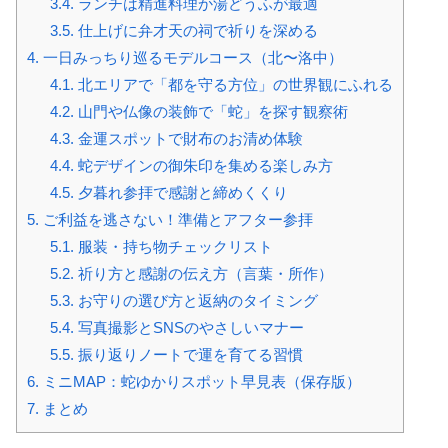
3.4.
ランチは精進料理か湯どうふが最適
3.5.
仕上げに弁才天の祠で祈りを深める
4.
一日みっちり巡るモデルコース（北〜洛中）
4.1.
北エリアで「都を守る方位」の世界観にふれる
4.2.
山門や仏像の装飾で「蛇」を探す観察術
4.3.
金運スポットで財布のお清め体験
4.4.
蛇デザインの御朱印を集める楽しみ方
4.5.
夕暮れ参拝で感謝と締めくくり
5.
ご利益を逃さない！準備とアフター参拝
5.1.
服装・持ち物チェックリスト
5.2.
祈り方と感謝の伝え方（言葉・所作）
5.3.
お守りの選び方と返納のタイミング
5.4.
写真撮影とSNSのやさしいマナー
5.5.
振り返りノートで運を育てる習慣
6.
ミニMAP：蛇ゆかりスポット早見表（保存版）
7.
まとめ