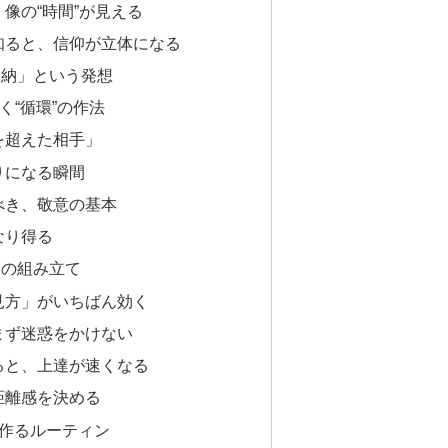
像の“時間”が見える
知ると、信仰が立体になる
奉納」という発想
く“循環”の作法
を超えた相手」
りになる瞬間
べき、敬意の基本
なり得る
旅の組み立て
見方」がいちばん効く
まず迷惑をかけない
ると、上達が速くなる
距離感を決める
を作るルーティン