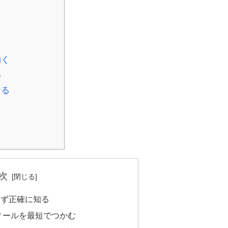
効く
い
なる
次
まず正確に知る
ィールを最短でつかむ