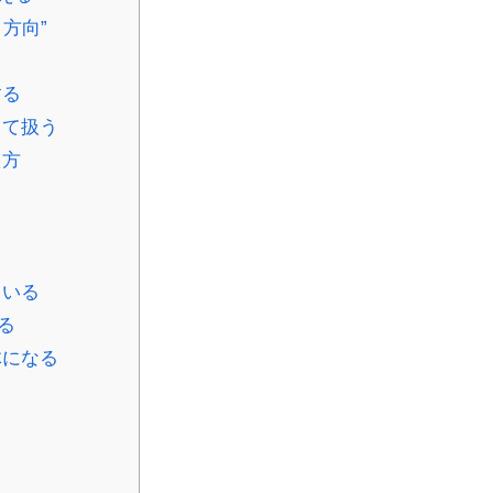
方向”
」
する
して扱う
え方
ている
る
体になる