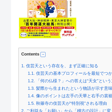
Contents
1.
伎芸天という存在を、まず正確に知る
1.1.
伎芸天の基本プロフィールを最短でつ
1.2.
「何の仏様？」への答えは“天女”とい
1.3.
髪際から生まれたという物語が示す意
1.4.
像のポイントは左手の天華と右手の裳
1.5.
秋篠寺の伎芸天が“特別視”される理由
2.
ご利益を「お願い」から「稽古の設計」に変