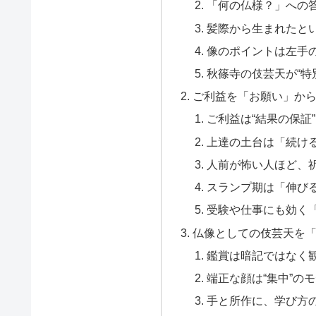
「何の仏様？」への答
髪際から生まれたと
像のポイントは左手
秋篠寺の伎芸天が“特
ご利益を「お願い」か
ご利益は“結果の保証”
上達の土台は「続け
人前が怖い人ほど、
スランプ期は「伸び
受験や仕事にも効く
仏像としての伎芸天を
鑑賞は暗記ではなく
端正な顔は“集中”の
手と所作に、学び方