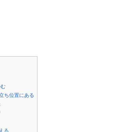
かむ
う立ち位置にある
味
裾
える