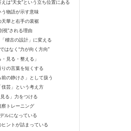
えは“天女”という立ち位置にある
いう物語が示す意味
の天華と右手の裳裾
別視”される理由
ら「稽古の設計」に変える
ではなく“力が向く方向”
る・見る・整える」
祈りの言葉を短くする
る前の静けさ」として扱う
「伎芸」という考え方
「見る」力をつける
観察トレーニング
モデルになっている
のヒントが詰まっている