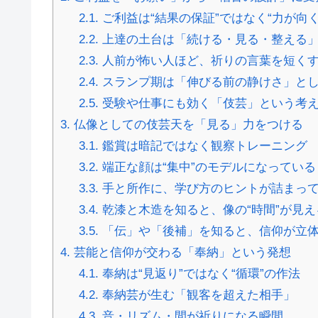
2.1.
ご利益は“結果の保証”ではなく“力が向く
2.2.
上達の土台は「続ける・見る・整える
2.3.
人前が怖い人ほど、祈りの言葉を短く
2.4.
スランプ期は「伸びる前の静けさ」と
2.5.
受験や仕事にも効く「伎芸」という考
3.
仏像としての伎芸天を「見る」力をつける
3.1.
鑑賞は暗記ではなく観察トレーニング
3.2.
端正な顔は“集中”のモデルになっている
3.3.
手と所作に、学び方のヒントが詰まっ
3.4.
乾漆と木造を知ると、像の“時間”が見え
3.5.
「伝」や「後補」を知ると、信仰が立
4.
芸能と信仰が交わる「奉納」という発想
4.1.
奉納は“見返り”ではなく“循環”の作法
4.2.
奉納芸が生む「観客を超えた相手」
4.3.
音・リズム・間が祈りになる瞬間