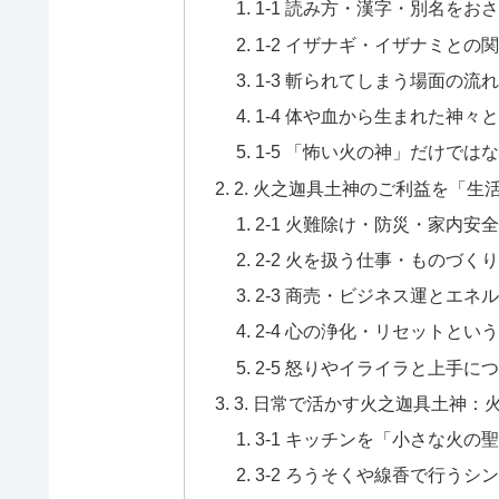
1-1 読み方・漢字・別名をお
1-2 イザナギ・イザナミと
1-3 斬られてしまう場面の流
1-4 体や血から生まれた神
1-5 「怖い火の神」だけでは
2. 火之迦具土神のご利益を「
2-1 火難除け・防災・家内安
2-2 火を扱う仕事・ものづく
2-3 商売・ビジネス運とエネ
2-4 心の浄化・リセットとい
2-5 怒りやイライラと上手に
3. 日常で活かす火之迦具土神
3-1 キッチンを「小さな火の
3-2 ろうそくや線香で行うシ