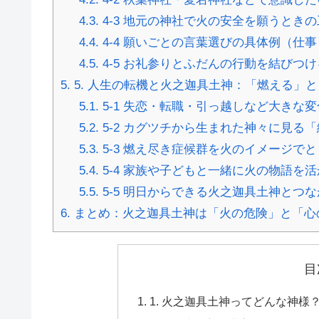
4.3.
4-3 地元の神社で火の安全を願うときの
4.4.
4-4 願いごとの言葉選びの具体例（仕
4.5.
4-5 お礼参りとふだんの行動を結びつけ
5.
5. 人生の転機と火之迦具土神：「燃える」
5.1.
5-1 失恋・転職・引っ越しなど大きな
5.2.
5-2 カグツチから生まれた神々に見る
5.3.
5-3 燃え尽き症候群を火のイメージで
5.4.
5-4 家族や子どもと一緒に火の物語を
5.5.
5-5 明日からできる火之迦具土神とつ
6.
まとめ：火之迦具土神は「火の危険」と「心
目
1. 火之迦具土神ってどんな神