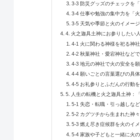
3-3 防災グッズのチェック
3-4 仕事や勉強の集中力を「
3-5 天気や季節と火のイメー
4. 火之迦具土神にお参りしたい
4-1 火に関わる神様を祀る神
4-2 秋葉神社・愛宕神社など
4-3 地元の神社で火の安全を
4-4 願いごとの言葉選びの具
4-5 お礼参りとふだんの行動
5. 人生の転機と火之迦具土神
5-1 失恋・転職・引っ越し
5-2 カグツチから生まれた
5-3 燃え尽き症候群を火のイ
5-4 家族や子どもと一緒に火