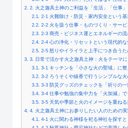
2.
2. 火之迦具土神のご利益を「生活」「仕事
2.1.
2-1 火難除け・防災・家内安全という
2.2.
2-2 火を扱う仕事・ものづくり・サー
2.3.
2-3 商売・ビジネス運とエネルギーの
2.4.
2-4 心の浄化・リセットという現代的
2.5.
2-5 怒りやイライラと上手につき合う
3.
3. 日常で活かす火之迦具土神：火をテーマ
3.1.
3-1 キッチンを「小さな火の聖域」に
3.2.
3-2 ろうそくや線香で行うシンプルな
3.3.
3-3 防災グッズのチェックを「祈りの
3.4.
3-4 仕事や勉強の集中力を「火加減」
3.5.
3-5 天気や季節と火のイメージを重ね
4.
4. 火之迦具土神にお参りしたい人のための
4.1.
4-1 火に関わる神様を祀る神社を探す
4.2.
4-2 秋葉神社・愛宕神社などで意識し