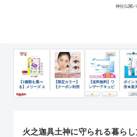
神社仏閣パ
火之迦具土神に守られる暮らし