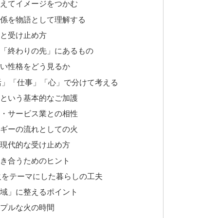
さえてイメージをつかむ
の関係を物語として理解する
れと受け止め方
々と「終わりの先」にあるもの
ない性格をどう見るか
生活」「仕事」「心」で分けて考える
全という基本的なご加護
り・サービス業との相性
ルギーの流れとしての火
う現代的な受け止め方
つき合うためのヒント
：火をテーマにした暮らしの工夫
聖域」に整えるポイント
ンプルな火の時間