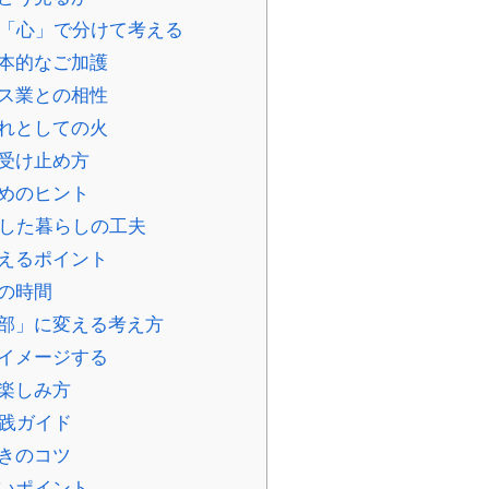
」「心」で分けて考える
基本的なご加護
ビス業との相性
流れとしての火
な受け止め方
ためのヒント
にした暮らしの工夫
整えるポイント
火の時間
一部」に変える考え方
でイメージする
る楽しみ方
実践ガイド
ときのコツ
たいポイント