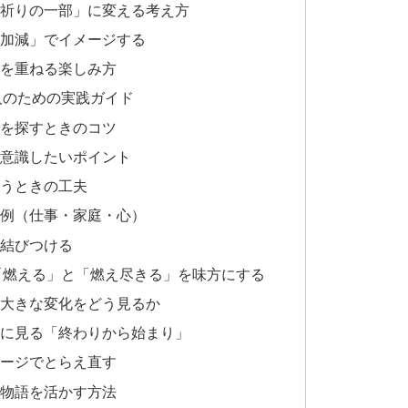
を「祈りの一部」に変える考え方
火加減」でイメージする
ジを重ねる楽しみ方
人のための実践ガイド
社を探すときのコツ
で意識したいポイント
願うときの工夫
体例（仕事・家庭・心）
を結びつける
：「燃える」と「燃え尽きる」を味方にする
など大きな変化をどう見るか
神々に見る「終わりから始まり」
メージでとらえ直す
の物語を活かす方法