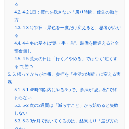
る
4.2.
4-2 1日：疲れを残さない「戻り時間」優先の動き
方
4.3.
4-3 1泊2日：景色を一度だけ変えると、思考が広が
る
4.4.
4-4 冬の基本は“足・手・首”。装備を間違えると全
部台無し
4.5.
4-5 荒天の日は「行く／やめる」ではなく“短くす
る”で勝つ
5.
5. 帰ってからが本番。参拝を「生活の決断」に変える実
務
5.1.
5-1 48時間以内にやる3つで、参拝が“思い出”で終
わらない
5.2.
5-2 次の2週間は「減らすこと」から始めると失敗
しない
5.3.
5-3 3か月で効いてくるのは、結果より「選び方の
クセ」