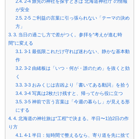
2.4.
2-4 旅先の神社を探すときは 北海道神社庁 の情報
が安全
2.5.
2-5 ご利益の言葉に引っ張られない「テーマの決め
方」
3.
3. 当日の過ごし方で差がつく。参拝を“考えが進む時
間”に変える
3.1.
3-1 最低限これだけ守れば迷わない、静かな基本動
作
3.2.
3-2 由緒板は「いつ・何が・誰のため」を抜くと効
く
3.3.
3-3 おみくじは吉凶より「書いてある動詞」を拾う
3.4.
3-4 写真は2枚だけ残すと、帰ってから役に立つ
3.5.
3-5 神前で言う言葉は「今週の暮らし」が見える形
にする
4.
4. 北海道の神社旅は“工程”で決まる。半日〜1泊2日の作
り方
4.1.
4-1 半日：短時間で整えるなら、寄り道を先に捨て