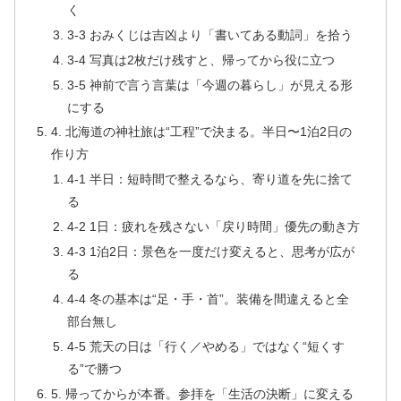
く
3-3 おみくじは吉凶より「書いてある動詞」を拾う
3-4 写真は2枚だけ残すと、帰ってから役に立つ
3-5 神前で言う言葉は「今週の暮らし」が見える形
にする
4. 北海道の神社旅は“工程”で決まる。半日〜1泊2日の
作り方
4-1 半日：短時間で整えるなら、寄り道を先に捨て
る
4-2 1日：疲れを残さない「戻り時間」優先の動き方
4-3 1泊2日：景色を一度だけ変えると、思考が広が
る
4-4 冬の基本は“足・手・首”。装備を間違えると全
部台無し
4-5 荒天の日は「行く／やめる」ではなく“短くす
る”で勝つ
5. 帰ってからが本番。参拝を「生活の決断」に変える