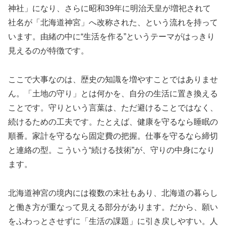
神社」になり、さらに昭和39年に
明治天皇
が増祀されて
社名が「北海道神宮」へ改称された、という流れを持って
います。由緒の中に“生活を作る”というテーマがはっきり
見えるのが特徴です。
ここで大事なのは、歴史の知識を増やすことではありませ
ん。「土地の守り」とは何かを、自分の生活に置き換える
ことです。守りという言葉は、ただ避けることではなく、
続けるための工夫です。たとえば、健康を守るなら睡眠の
順番。家計を守るなら固定費の把握。仕事を守るなら締切
と連絡の型。こういう“続ける技術”が、守りの中身になり
ます。
北海道神宮の境内には複数の末社もあり、北海道の暮らし
と働き方が重なって見える部分があります。だから、願い
をふわっとさせずに「生活の課題」に引き戻しやすい。人