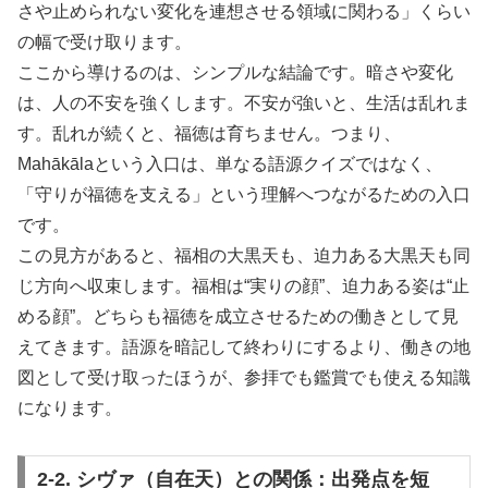
さや止められない変化を連想させる領域に関わる」くらい
の幅で受け取ります。
ここから導けるのは、シンプルな結論です。暗さや変化
は、人の不安を強くします。不安が強いと、生活は乱れま
す。乱れが続くと、福徳は育ちません。つまり、
Mahākālaという入口は、単なる語源クイズではなく、
「守りが福徳を支える」という理解へつながるための入口
です。
この見方があると、福相の大黒天も、迫力ある大黒天も同
じ方向へ収束します。福相は“実りの顔”、迫力ある姿は“止
める顔”。どちらも福徳を成立させるための働きとして見
えてきます。語源を暗記して終わりにするより、働きの地
図として受け取ったほうが、参拝でも鑑賞でも使える知識
になります。
2-2. シヴァ（自在天）との関係：出発点を短