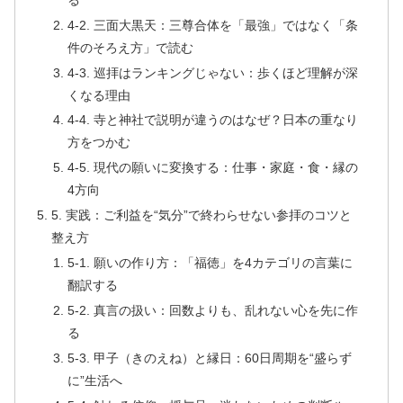
4-2. 三面大黒天：三尊合体を「最強」ではなく「条
件のそろえ方」で読む
4-3. 巡拝はランキングじゃない：歩くほど理解が深
くなる理由
4-4. 寺と神社で説明が違うのはなぜ？日本の重なり
方をつかむ
4-5. 現代の願いに変換する：仕事・家庭・食・縁の
4方向
5. 実践：ご利益を“気分”で終わらせない参拝のコツと
整え方
5-1. 願いの作り方：「福徳」を4カテゴリの言葉に
翻訳する
5-2. 真言の扱い：回数よりも、乱れない心を先に作
る
5-3. 甲子（きのえね）と縁日：60日周期を“盛らず
に”生活へ