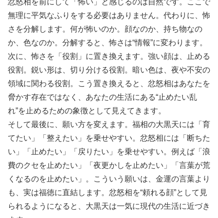
忿怒相を前にして「怖い」と感じるのは自然です。ここで
無理に平気なふりをする必要はありません。代わりに、怖
さを分解します。何が怖いのか。顔なのか、持ち物なの
か、色なのか。分解すると、怖さは“情報”に変わります。
次に、怖さを「役割」に置き換えます。強い顔は、止める
役割。鋭い形は、切り分ける役割。暗い色は、夜や不安の
領域に関わる役割。こう置き換えると、忿怒相はあなたを
脅かす存在ではなく、あなたの生活にある“止めたい乱
れ”を止めるための象徴として見えてきます。
そして最後に、願い方を変えます。福相の大黒天には「育
てたい」「整えたい」を乗せやすい。忿怒相には「断ちた
い」「止めたい」「戻りたい」を乗せやすい。例えば「浪
費のクセを止めたい」「夜更かしを止めたい」「言葉が荒
くなるのを止めたい」。こういう願いは、金運の言葉より
も、実は福徳に直結します。忿怒相を“頼れる顔”として見
られるようになると、大黒天は一気に現代の生活に近づき