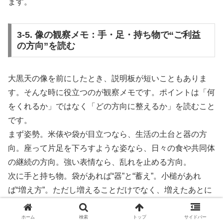
ます。
3-5. 像の観察メモ：手・足・持ち物で“ご利益
の方向”を読む
大黒天の像を前にしたとき、説明板が短いこともありま
す。そんな時に役立つのが観察メモです。ポイントは「何
をくれるか」ではなく「どの方向に整えるか」を読むこと
です。
まず姿勢。米俵や袋が目立つなら、生活の土台と器の方
向。座って片足を下ろすような姿なら、日々の食や共同体
の継続の方向。強い表情なら、乱れを止める方向。
次に手と持ち物。袋があれば“器”と“蓄え”。小槌があれ
ば“増え方”。ただし増えることだけでなく、増えたあとに
残る形、乱れない形まで含めて考えます。鼠がいるな
ら“巡り”や“管理”の方向。
ホーム
検索
トップ
サイドバー