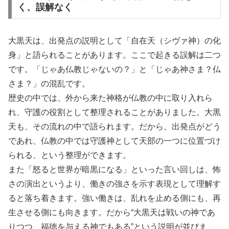
く、誤解なく
大黒天は、出発点の説明として「自在天（シヴァ神）の化
身」と語られることがあります。ここで起きる誤解は二つ
です。「じゃあ仏教じゃないの？」と「じゃあ神さま？仏
さま？」の混乱です。
歴史の中では、外から来た神格が仏教の中に取り入れら
れ、守護の役割として整理されることがありました。大黒
天も、その流れの中で語られます。だから、出発点がどう
であれ、仏教の中では守護神として天部の一つに位置づけ
られる、という整理ができます。
また「怒ると世界が暗黒になる」といった言い回しは、怖
さの演出というより、働きの強さを示す表現として理解す
ると落ち着きます。強い働きは、乱れを止める側にも、再
生させる側にも向きます。だから“大黒天は戦いの神であ
りつつ、福徳を与える神でもある”という説明が並びま