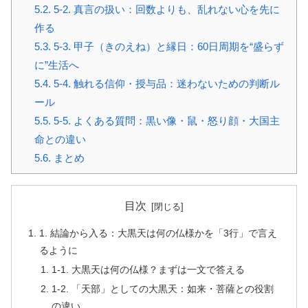
5.2.
5-2. 真言の扱い：回数よりも、乱れない心を先に
作る
5.3.
5-3. 甲子（きのえね）と縁日：60日周期を“盛らず
に”生活へ
5.4.
5-4. 触れる信仰・授与品：迷わないための判断ル
ール
5.5.
5-5. よくある質問：黒い像・鼠・怒り顔・大国主
命との違い
5.6.
まとめ
目次
1. 結論から入る：大黒天は何の仏様かを「3行」で言え
るように
1-1. 大黒天は何の仏様？まずは一文で答える
1-2. 「天部」としての大黒天：如来・菩薩との役割
の違い