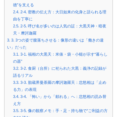
徳”を支える
2.4.
2-4. 密教の伝え方：大日如来の化身と語られる理
由を丁寧に
2.5.
2-5. 呼び名が多いのは人気の証：大黒天神・暗夜
天・摩訶迦羅
3.
3. 3つの姿で腹落ちさせる：像形の違いは「働きの違
い」だった
3.1.
3-1. 福相の大黒天：米俵・袋・小槌が示す“暮らし
の器”
3.2.
3-2. 食厨（台所）に祀られた大黒：義浄の記録が
語るリアル
3.3.
3-3. 胎蔵界曼荼羅の摩訶迦羅天：忿怒相は「止め
る力」の表現
3.4.
3-4. 「怖い」から「頼れる」へ：忿怒相の読み替
え方
3.5.
3-5. 像の観察メモ：手・足・持ち物で“ご利益の方