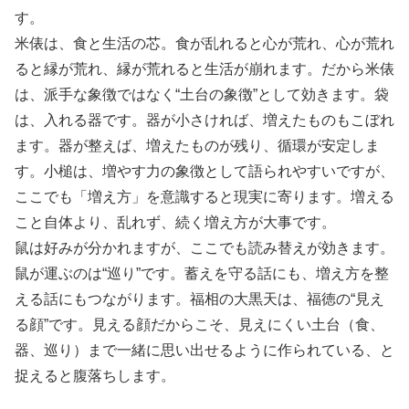
す。
米俵は、食と生活の芯。食が乱れると心が荒れ、心が荒れ
ると縁が荒れ、縁が荒れると生活が崩れます。だから米俵
は、派手な象徴ではなく“土台の象徴”として効きます。袋
は、入れる器です。器が小さければ、増えたものもこぼれ
ます。器が整えば、増えたものが残り、循環が安定しま
す。小槌は、増やす力の象徴として語られやすいですが、
ここでも「増え方」を意識すると現実に寄ります。増える
こと自体より、乱れず、続く増え方が大事です。
鼠は好みが分かれますが、ここでも読み替えが効きます。
鼠が運ぶのは“巡り”です。蓄えを守る話にも、増え方を整
える話にもつながります。福相の大黒天は、福徳の“見え
る顔”です。見える顔だからこそ、見えにくい土台（食、
器、巡り）まで一緒に思い出せるように作られている、と
捉えると腹落ちします。