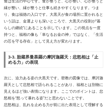
食は生活の中心です。食が整うと、心が整い、心が整うと
縁が整い、縁が整うと仕事も続きやすくなります。つま
り、食は福徳の入口です。大黒天が食の場所に置かれると
いう話は、金運よりも深いところで、大黒天の役割が“暮
らしの継続”にあることを示しています。この視点を一度
持つと、福相の像も「単なるお金の神」ではなく、「生活
の芯を守る存在」として見え方が変わります。
3-3. 胎蔵界曼荼羅の摩訶迦羅天：忿怒相は「止
める力」の表現
次に、迫力ある姿の大黒天です。密教の図像では、摩訶迦
羅天として忿怒相で語られることがあり、福相とは別物に
見えるほど強い表情になります。ここでのポイントは、忿
怒相を“怒って暴れる姿”だと思わないことです。
忿怒相は、乱れを止める力が前に出た表現として理解する