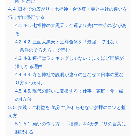
向”を読む
4.
4. 日本での広がり：七福神・合体尊・寺と神社の違いを
混ぜずに整理する
4.1.
4-1. 七福神の大黒天：金運より先に“生活の芯”があ
る
4.2.
4-2. 三面大黒天：三尊合体を「最強」ではなく
「条件のそろえ方」で読む
4.3.
4-3. 巡拝はランキングじゃない：歩くほど理解が
深くなる理由
4.4.
4-4. 寺と神社で説明が違うのはなぜ？日本の重な
り方をつかむ
4.5.
4-5. 現代の願いに変換する：仕事・家庭・食・縁
の4方向
5.
5. 実践：ご利益を“気分”で終わらせない参拝のコツと整
え方
5.1.
5-1. 願いの作り方：「福徳」を4カテゴリの言葉に
翻訳する