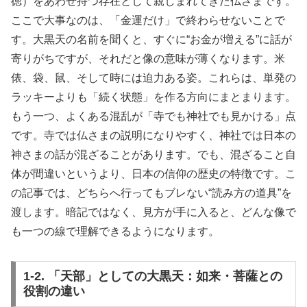
徳）をあわせ持つ存在として親しまれてきた仏さまです。
ここで大事なのは、「金運だけ」で終わらせないことで
す。大黒天の名前を聞くと、すぐに“お金が増える”に話が
寄りがちですが、それだと像の意味が薄くなります。米
俵、袋、鼠、そして時には迫力ある姿。これらは、単発の
ラッキーよりも「続く状態」を作る方向にまとまります。
もう一つ、よくある混乱が「寺でも神社でも見かける」点
です。寺では仏さまの説明になりやすく、神社では日本の
神さまの話が混ざることがあります。でも、混ざること自
体が間違いというより、日本の信仰の歴史の特徴です。こ
の記事では、どちらへ行ってもブレない“読み方の道具”を
渡します。暗記ではなく、見方が手に入ると、どんな像で
も一つの線で理解できるようになります。
1-2. 「天部」としての大黒天：如来・菩薩との
役割の違い