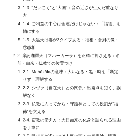
1-3. “だいこく”と“大国”：音の近さが生んだ重なり
方
1-4. ご利益の中心は金運だけじゃない：「福徳」を
軸にする
1-5. 大黒天は姿が3タイプある：福相・食厨の像・
忿怒相
2. 摩訶迦羅天（マハーカーラ）を正確に押さえる：名
前・由来・仏教での位置づけ
2-1. Mahākālaの意味：大いなる・黒・時を「断定
せず」理解する
2-2. シヴァ（自在天）との関係：出発点を短く、誤
解なく
2-3. 仏教に入ってから：守護神としての役割が“福
徳”を支える
2-4. 密教の伝え方：大日如来の化身と語られる理由
を丁寧に
2-5. 呼び名が多いのは人気の証：大黒天神・暗夜