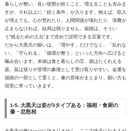
暮らしが整い、良い状態が続くこと。増えることも含みま
すが、それ以上に「続く条件」が入ります。例えば、収入
が増えても、心が荒れたり、人間関係が壊れたり、浪費が
止まらなければ、結局は残りません。福徳は、そうい
う“残るための土台”まで含めて説明できる言葉です。
だから大黒天の願いは、「増やす」だけでなく、「乱れな
い」「守られる」「循環が整う」といった方向へ広げると
噛み合います。米俵は食と暮らしの芯、袋はたくわえる
器、鼠は巡りや管理の象徴として受け取りやすい。金運を
福徳の一部として置くと、像の意味がまとまり、願い方も
現実に寄っていきます。
1-5. 大黒天は姿が3タイプある：福相・食厨の
像・忿怒相
大黒天の像は一つに決まりません。ここで迷子になる人が