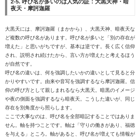
2-5. 呼び名が多いのは人気の証：大黒天神・暗
夜天・摩訶迦羅
大黒天には、摩訶迦羅（まかから）、大黒天神、暗夜天な
ど複数の呼び名があります。呼び名が多いと「別の存在が
増えた」と思いがちですが、基本は逆です。長く広く信仰
され、説明され続けたから、言い方が増えたと考えるほう
が自然です。
呼び名の違いは、何を強調したいかの違いとして見ると分
かりやすいです。由来や音写を強調するなら摩訶迦羅。信
仰の呼び方として親しまれるなら大黒天。暗黒のイメージ
や夜の側面を強調するなら暗夜天。こうした違いが、同じ
存在を別角度から照らします。
ここで大事なのは、呼び名を全部暗記することではありま
せん。軸を持つことです。軸は「守りの働きがあり、福徳
を与える」ところ。軸があると、呼び名が増えても情報が