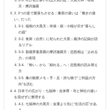
天・摩訶迦羅
3. 3つの姿で腹落ちさせる：像形の違いは「働きの違
い」だった
3-1. 福相の大黒天：米俵・袋・小槌が示す“暮らし
の器”
3-2. 食厨（台所）に祀られた大黒：義浄の記録が語
るリアル
3-3. 胎蔵界曼荼羅の摩訶迦羅天：忿怒相は「止める
力」の表現
3-4. 「怖い」から「頼れる」へ：忿怒相の読み替え
方
3-5. 像の観察メモ：手・足・持ち物で“ご利益の方
向”を読む
4. 日本での広がり：七福神・合体尊・寺と神社の違い
を混ぜずに整理する
4-1. 七福神の大黒天：金運より先に“生活の芯”があ
る