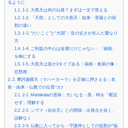
るように
1.1.
1-1. 大黒天は何の仏様？まずは一文で答える
1.2.
1-2. 「天部」としての大黒天：如来・菩薩との役
割の違い
1.3.
1-3. “だいこく”と“大国”：音の近さが生んだ重なり
方
1.4.
1-4. ご利益の中心は金運だけじゃない：「福徳」
を軸にする
1.5.
1-5. 大黒天は姿が3タイプある：福相・食厨の像・
忿怒相
2.
2. 摩訶迦羅天（マハーカーラ）を正確に押さえる：名
前・由来・仏教での位置づけ
2.1.
2-1. Mahākālaの意味：大いなる・黒・時を「断定
せず」理解する
2.2.
2-2. シヴァ（自在天）との関係：出発点を短く、
誤解なく
2.3.
2-3. 仏教に入ってから：守護神としての役割が“福