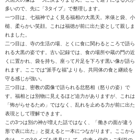
多いので、先に「3タイプ」で整理します。
一つ目は、七福神でよく見る福相の大黒天。米俵と袋、小
槌、柔らかい笑顔。これは福徳が前に出た姿として親しま
れました。
二つ目は、寺の生活の場、とくに食に関わるところで語ら
れる大黒の姿です。古い記録では、食の場所や蔵の門の近
くに置かれ、袋を持ち、座って片足を下ろす黒い像が語ら
れます。ここでは“派手な福”よりも、共同体の食と継続を
守る感じが強い。
三つ目は、密教の図像で語られる忿怒相（怒りの姿）で
す。福相とは別物に見えるほど迫力がありますが、これは
「怖がらせるため」ではなく、乱れを止める力が前に出た
表現として理解できます。
この3つは別の神が増えた話ではなく、「働きの面が違う
形で表に出た」と捉えると一本につながります。ここから
先は、この3タイプを道具にして、由来・信仰・ご利益の