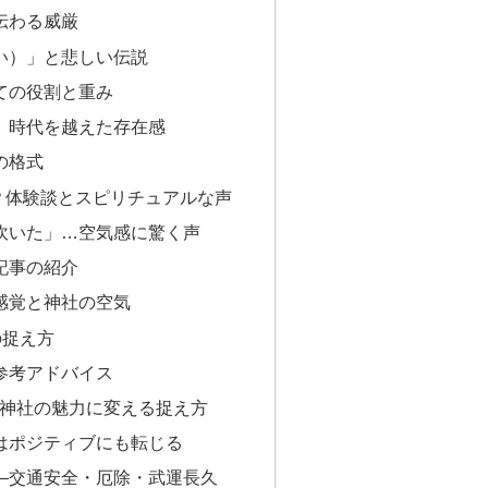
伝わる威厳
い）」と悲しい伝説
ての役割と重み
、時代を越えた存在感
の格式
？体験談とスピリチュアルな声
吹いた」…空気感に驚く声
記事の紹介
感覚と神社の空気
の捉え方
参考アドバイス
を神社の魅力に変える捉え方
はポジティブにも転じる
—交通安全・厄除・武運長久