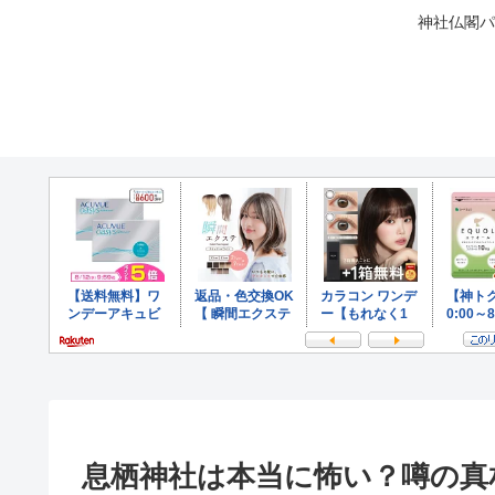
神社仏閣パ
息栖神社は本当に怖い？噂の真