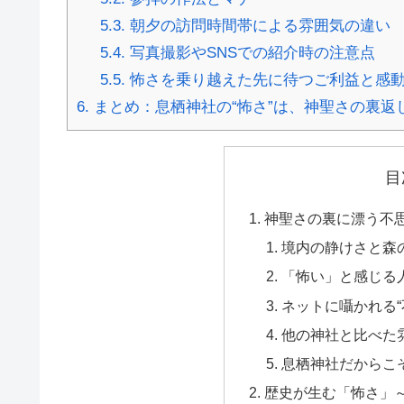
5.3.
朝夕の訪問時間帯による雰囲気の違い
5.4.
写真撮影やSNSでの紹介時の注意点
5.5.
怖さを乗り越えた先に待つご利益と感
6.
まとめ：息栖神社の“怖さ”は、神聖さの裏返
目
神聖さの裏に漂う不
境内の静けさと森
「怖い」と感じる
ネットに囁かれる“
他の神社と比べた
息栖神社だからこ
歴史が生む「怖さ」