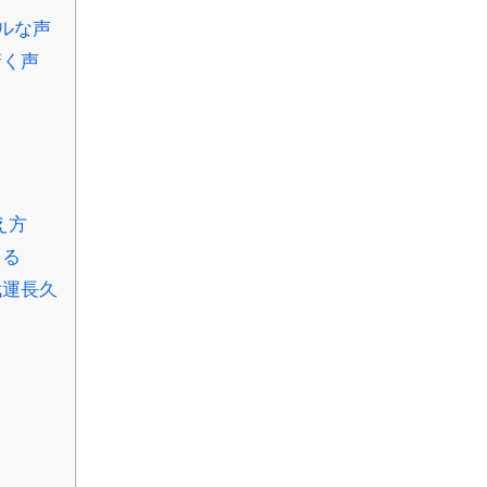
ルな声
驚く声
え方
じる
武運長久