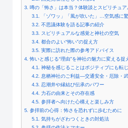
3.
噂の「怖さ」は本当？体験談とスピリチュア
3.1.
「ゾワッ」「風が吹いた」…空気感に
3.2.
不思議体験を語る記事の紹介
3.3.
スピリチュアルな感覚と神社の空気
3.4.
都合のよい“怖い”の捉え方
3.5.
実際に訪れた際の参考アドバイス
4.
怖いと感じる“理由”を神社の魅力に変える捉
4.1.
神秘を感じることはポジティブにも転
4.2.
息栖神社のご利益—交通安全・厄除・
4.3.
忍潮井や縁結び伝承のパワー
4.4.
力石の由来とその存在感
4.5.
参拝者へ向けた心構えと楽しみ方
5.
参拝前の心得：怖さを恐れずに歩むために
5.1.
気持ちがざわつくときの対処法
5.2.
参拝の作法とマナー