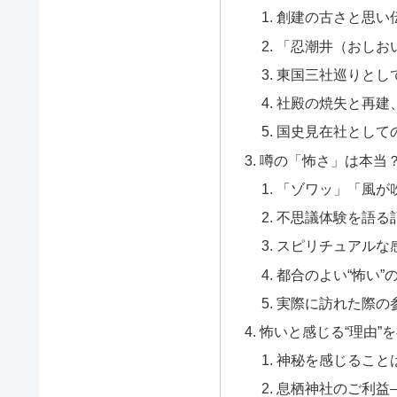
創建の古さと思い
「忍潮井（おしお
東国三社巡りとし
社殿の焼失と再建
国史見在社として
噂の「怖さ」は本当
「ゾワッ」「風が
不思議体験を語る
スピリチュアルな
都合のよい“怖い”
実際に訪れた際の
怖いと感じる“理由”
神秘を感じること
息栖神社のご利益