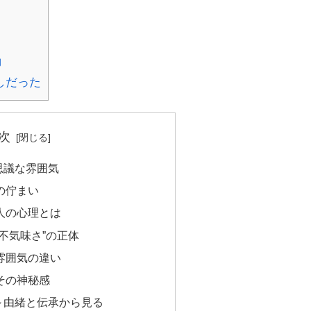
動
しだった
次
思議な雰囲気
の佇まい
人の心理とは
不気味さ”の正体
雰囲気の違い
その神秘感
～由緒と伝承から見る