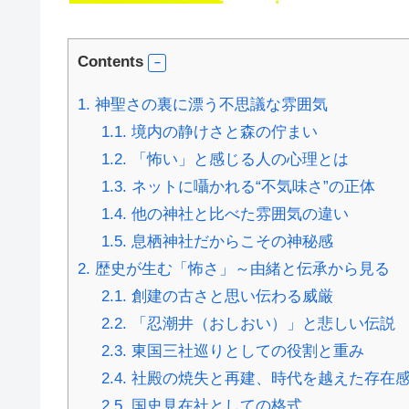
Contents
1.
神聖さの裏に漂う不思議な雰囲気
1.1.
境内の静けさと森の佇まい
1.2.
「怖い」と感じる人の心理とは
1.3.
ネットに囁かれる“不気味さ”の正体
1.4.
他の神社と比べた雰囲気の違い
1.5.
息栖神社だからこその神秘感
2.
歴史が生む「怖さ」～由緒と伝承から見る
2.1.
創建の古さと思い伝わる威厳
2.2.
「忍潮井（おしおい）」と悲しい伝説
2.3.
東国三社巡りとしての役割と重み
2.4.
社殿の焼失と再建、時代を越えた存在
2.5.
国史見在社としての格式