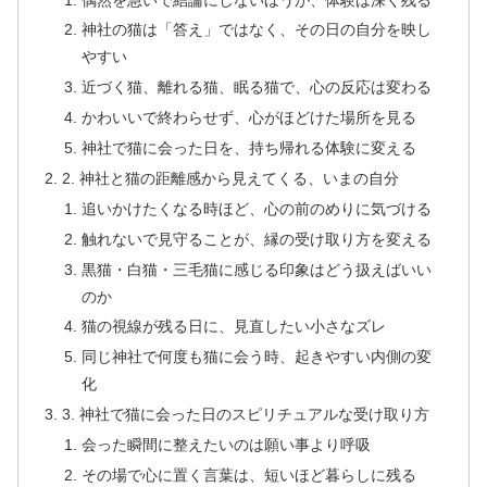
神社の猫は「答え」ではなく、その日の自分を映し
やすい
近づく猫、離れる猫、眠る猫で、心の反応は変わる
かわいいで終わらせず、心がほどけた場所を見る
神社で猫に会った日を、持ち帰れる体験に変える
2. 神社と猫の距離感から見えてくる、いまの自分
追いかけたくなる時ほど、心の前のめりに気づける
触れないで見守ることが、縁の受け取り方を変える
黒猫・白猫・三毛猫に感じる印象はどう扱えばいい
のか
猫の視線が残る日に、見直したい小さなズレ
同じ神社で何度も猫に会う時、起きやすい内側の変
化
3. 神社で猫に会った日のスピリチュアルな受け取り方
会った瞬間に整えたいのは願い事より呼吸
その場で心に置く言葉は、短いほど暮らしに残る