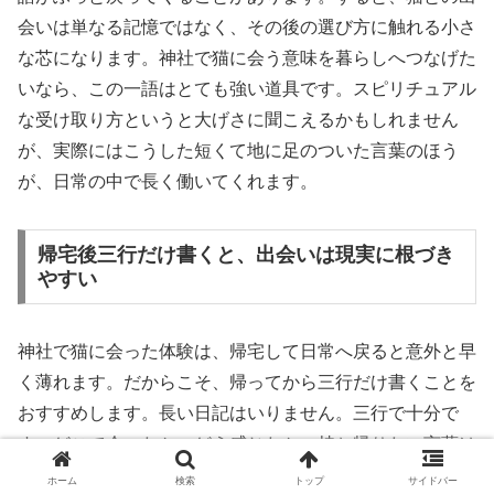
会いは単なる記憶ではなく、その後の選び方に触れる小さ
な芯になります。神社で猫に会う意味を暮らしへつなげた
いなら、この一語はとても強い道具です。スピリチュアル
な受け取り方というと大げさに聞こえるかもしれません
が、実際にはこうした短くて地に足のついた言葉のほう
が、日常の中で長く働いてくれます。
帰宅後三行だけ書くと、出会いは現実に根づき
やすい
神社で猫に会った体験は、帰宅して日常へ戻ると意外と早
く薄れます。だからこそ、帰ってから三行だけ書くことを
おすすめします。長い日記はいりません。三行で十分で
す。どこで会ったか、どう感じたか、持ち帰りたい言葉は
何か。この三つだけで、体験は急に現実の中に置かれま
ホーム
検索
トップ
サイドバー