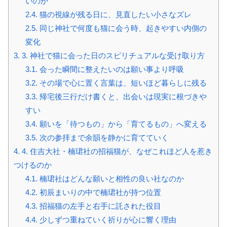
いのか
2.4.
猫の視線が残る日に、見直したい小さなズレ
2.5.
同じ神社で何度も猫に会う時、起きやすい内側の
変化
3.
3. 神社で猫に会った日のスピリチュアルな受け取り方
3.1.
会った瞬間に整えたいのは願い事より呼吸
3.2.
その場で心に置く言葉は、短いほど暮らしに残る
3.3.
帰宅後三行だけ書くと、出会いは現実に根づきや
すい
3.4.
願いを「待つもの」から「育てるもの」へ変える
3.5.
次の参拝まで余韻を静かに育てていく
4.
4. 住吉大社・楠珺社の招福猫が、なぜこれほど人を惹き
つけるのか
4.1.
楠珺社はどんな願いと相性の良い社なのか
4.2.
初辰まいりの中で楠珺社が持つ位置
4.3.
招福猫の左手と右手に託された役目
4.4.
少しずつ重ねていく祈りが心に響く理由