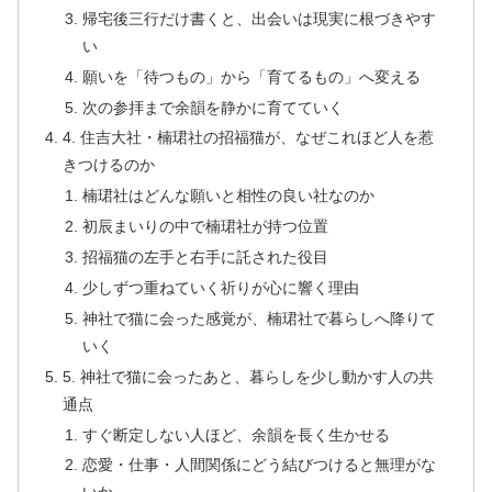
帰宅後三行だけ書くと、出会いは現実に根づきやす
い
願いを「待つもの」から「育てるもの」へ変える
次の参拝まで余韻を静かに育てていく
4. 住吉大社・楠珺社の招福猫が、なぜこれほど人を惹
きつけるのか
楠珺社はどんな願いと相性の良い社なのか
初辰まいりの中で楠珺社が持つ位置
招福猫の左手と右手に託された役目
少しずつ重ねていく祈りが心に響く理由
神社で猫に会った感覚が、楠珺社で暮らしへ降りて
いく
5. 神社で猫に会ったあと、暮らしを少し動かす人の共
通点
すぐ断定しない人ほど、余韻を長く生かせる
恋愛・仕事・人間関係にどう結びつけると無理がな