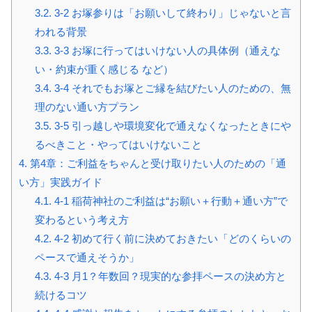
3.2.
3-2 お塚参りは「お願いして終わり」じゃないと言
われる背景
3.3.
3-3 お塚に行ってはいけない人の具体例（通えな
い・約束が重く感じる など）
3.4.
3-4 それでもお塚とご縁を結びたい人のための、無
理のない通い方プラン
3.5.
3-5 引っ越しや環境変化で通えなくなったときにや
るべきこと・やってはいけないこと
4.
第4章：ご利益をちゃんと受け取りたい人のための「通
い方」実践ガイド
4.1.
4-1 稲荷神社のご利益は“お願い＋行動＋通い方”で
変わるという考え方
4.2.
4-2 初めて行く前に決めておきたい「どのくらいの
ペースで通えそうか」
4.3.
4-3 月1？年数回？現実的な参拝ペースの決め方と
続けるコツ