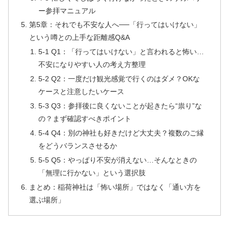
ー参拝マニュアル
第5章：それでも不安な人へ──「行ってはいけない」
という噂との上手な距離感Q&A
5-1 Q1：「行ってはいけない」と言われると怖い…
不安になりやすい人の考え方整理
5-2 Q2：一度だけ観光感覚で行くのはダメ？OKな
ケースと注意したいケース
5-3 Q3：参拝後に良くないことが起きたら“祟り”な
の？まず確認すべきポイント
5-4 Q4：別の神社も好きだけど大丈夫？複数のご縁
をどうバランスさせるか
5-5 Q5：やっぱり不安が消えない…そんなときの
「無理に行かない」という選択肢
まとめ：稲荷神社は「怖い場所」ではなく「通い方を
選ぶ場所」