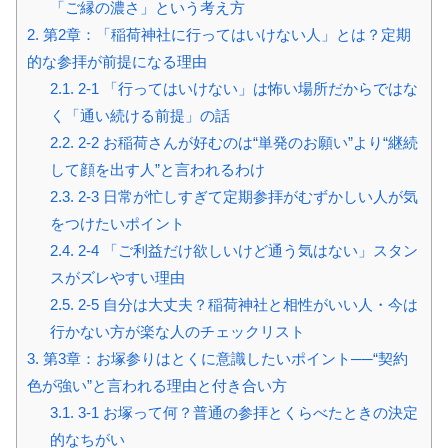
「ご縁の濃さ」という考え方
2.
第2章：「稲荷神社に行ってはいけない人」とは？定期
的な参拝が前提になる理由
2.1.
2-1 「行ってはいけない」は怖い場所だからではな
く「通い続ける前提」の話
2.2.
2-2 お稲荷さんが好むのは“単発のお願い”より“継続
して顔を出す人”と言われるわけ
2.3.
2-3 日常が忙しすぎて定期参拝がむずかしい人が気
をつけたいポイント
2.4.
2-4 「ご利益だけ欲しいけど通う気はない」スタン
スがズレやすい理由
2.5.
2-5 自分は大丈夫？稲荷神社と相性がいい人・今は
行かない方が楽な人のチェックリスト
3.
第3章：お塚参りはとくに意識したいポイント──“契約
色が強い”と言われる理由と付き合い方
3.1.
3-1 お塚って何？普通の参拝とくらべたときの決定
的なちがい