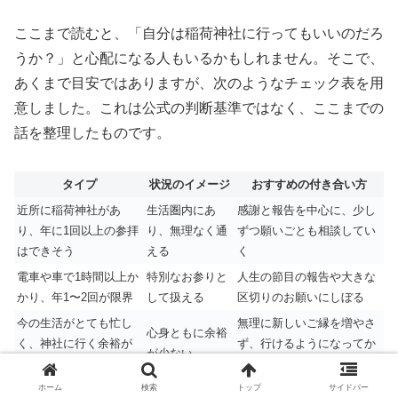
ここまで読むと、「自分は稲荷神社に行ってもいいのだろ
うか？」と心配になる人もいるかもしれません。そこで、
あくまで目安ではありますが、次のようなチェック表を用
意しました。これは公式の判断基準ではなく、ここまでの
話を整理したものです。
タイプ
状況のイメージ
おすすめの付き合い方
近所に稲荷神社があ
生活圏内にあ
感謝と報告を中心に、少し
り、年に1回以上の参拝
り、無理なく通
ずつ願いごとも相談してい
はできそう
える
く
電車や車で1時間以上か
特別なお参りと
人生の節目の報告や大きな
かり、年1〜2回が限界
して扱える
区切りのお願いにしぼる
今の生活がとても忙し
無理に新しいご縁を増やさ
心身ともに余裕
く、神社に行く余裕が
ず、行けるようになってか
が少ない
ない
ら考える
ホーム
検索
トップ
サイドバー
「通わなきゃ」