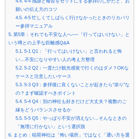
4.4.
4-4 感謝と報告をセットにする参拝のしかたと、お
願いの伝え方のコツ
4.5.
4-5 忙しくてしばらく行けなかったときのリカバリ
ー参拝マニュアル
5.
第5章：それでも不安な人へ──「行ってはいけない」と
いう噂との上手な距離感Q&A
5.1.
5-1 Q1：「行ってはいけない」と言われると怖
い…不安になりやすい人の考え方整理
5.2.
5-2 Q2：一度だけ観光感覚で行くのはダメ？OKな
ケースと注意したいケース
5.3.
5-3 Q3：参拝後に良くないことが起きたら“祟り”な
の？まず確認すべきポイント
5.4.
5-4 Q4：別の神社も好きだけど大丈夫？複数のご
縁をどうバランスさせるか
5.5.
5-5 Q5：やっぱり不安が消えない…そんなときの
「無理に行かない」という選択肢
6.
まとめ：稲荷神社は「怖い場所」ではなく「通い方を選