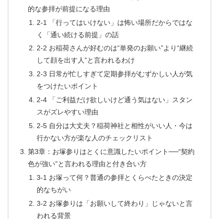
的な参拝が前提になる理由
2-1 「行ってはいけない」は怖い場所だからではな
く「通い続ける前提」の話
2-2 お稲荷さんが好むのは“単発のお願い”より“継続
して顔を出す人”と言われるわけ
2-3 日常が忙しすぎて定期参拝がむずかしい人が気
をつけたいポイント
2-4 「ご利益だけ欲しいけど通う気はない」スタン
スがズレやすい理由
2-5 自分は大丈夫？稲荷神社と相性がいい人・今は
行かない方が楽な人のチェックリスト
第3章：お塚参りはとくに意識したいポイント──“契約
色が強い”と言われる理由と付き合い方
3-1 お塚って何？普通の参拝とくらべたときの決定
的なちがい
3-2 お塚参りは「お願いして終わり」じゃないと言
われる背景