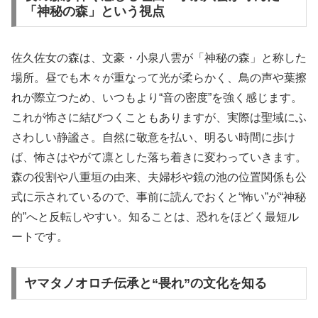
「神秘の森」という視点
佐久佐女の森は、文豪・小泉八雲が「神秘の森」と称した
場所。昼でも木々が重なって光が柔らかく、鳥の声や葉擦
れが際立つため、いつもより“音の密度”を強く感じます。
これが怖さに結びつくこともありますが、実際は聖域にふ
さわしい静謐さ。自然に敬意を払い、明るい時間に歩け
ば、怖さはやがて凛とした落ち着きに変わっていきます。
森の役割や八重垣の由来、夫婦杉や鏡の池の位置関係も公
式に示されているので、事前に読んでおくと“怖い”が“神秘
的”へと反転しやすい。知ることは、恐れをほどく最短ル
ートです。
ヤマタノオロチ伝承と“畏れ”の文化を知る