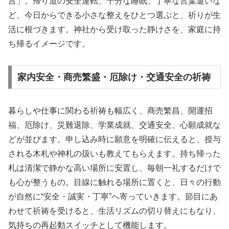
言」。帰り道の安全運転、十分な睡眠、丁寧な言葉遣いな
ど、今日からできる小さな整えをひとつ選ぶと、祈りが生
活に根づきます。神社から受け取った静けさを、家庭に持
ち帰るイメージです。
家内安全・商売繁盛・厄除け・交通安全の祈祷
暮らしや仕事に関わる祈祷も幅広く、商売繁昌、開運招
福、厄除け、災難退除、学業成就、交通安全、心願成就な
どが並びます。申し込み時に願意を明確に伝えると、授与
される木札や神札の扱いも教えてもらえます。持ち帰った
札は清潔で静かな高い場所に安置し、毎朝一礼するだけで
も心が整うもの。目線に触れる場所に置くと、日々の行動
が自然に“安全・誠実・丁寧”へ寄っていきます。節目にあ
わせて祈祷を受けると、生活リズムの切り替えにもなり、
気持ちの再起動スイッチとして機能します。