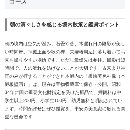
コース
朝の清々しさを感じる境内散策と鑑賞ポイント
朝の境内は空気が澄み、石畳や苔、木漏れ日の陰影が美し
い時間帯。拝殿正面や歌の碑、夫婦椿周辺は落ち着いて写
真を撮りやすい場所です。ただし最優先は参拝。撮影は短
時間で、人の流れを妨げないことが大切です。古来より神
官のみが拝することができた本殿内の「板絵著色神像（本
殿板壁画）」は、現在は宝物収蔵庫で保存・公開。昭和
34年に国の重要文化財指定を受けた原品で、拝観料は中
学生以上200円、小学生100円、幼児無料と明記されてい
ます。時間が許せばぜひ鑑賞を。平安の美意識に触れる貴
重な機会です。