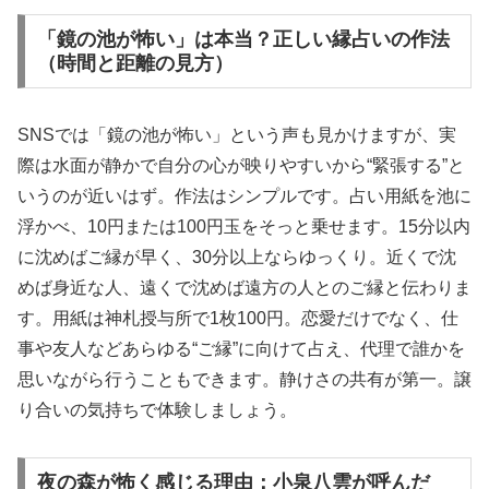
「鏡の池が怖い」は本当？正しい縁占いの作法
（時間と距離の見方）
SNSでは「鏡の池が怖い」という声も見かけますが、実
際は水面が静かで自分の心が映りやすいから“緊張する”と
いうのが近いはず。作法はシンプルです。占い用紙を池に
浮かべ、10円または100円玉をそっと乗せます。15分以内
に沈めばご縁が早く、30分以上ならゆっくり。近くで沈
めば身近な人、遠くで沈めば遠方の人とのご縁と伝わりま
す。用紙は神札授与所で1枚100円。恋愛だけでなく、仕
事や友人などあらゆる“ご縁”に向けて占え、代理で誰かを
思いながら行うこともできます。静けさの共有が第一。譲
り合いの気持ちで体験しましょう。
夜の森が怖く感じる理由：小泉八雲が呼んだ