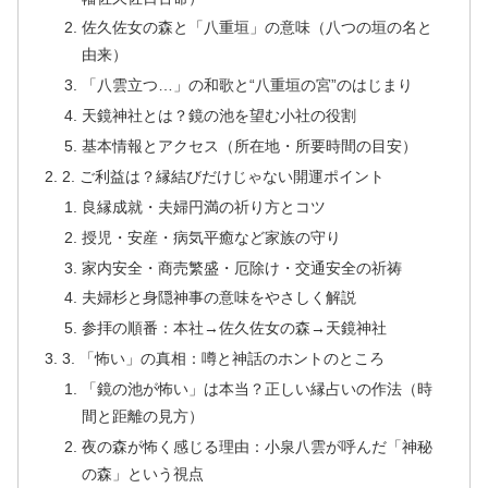
佐久佐女の森と「八重垣」の意味（八つの垣の名と
由来）
「八雲立つ…」の和歌と“八重垣の宮”のはじまり
天鏡神社とは？鏡の池を望む小社の役割
基本情報とアクセス（所在地・所要時間の目安）
2. ご利益は？縁結びだけじゃない開運ポイント
良縁成就・夫婦円満の祈り方とコツ
授児・安産・病気平癒など家族の守り
家内安全・商売繁盛・厄除け・交通安全の祈祷
夫婦杉と身隠神事の意味をやさしく解説
参拝の順番：本社→佐久佐女の森→天鏡神社
3. 「怖い」の真相：噂と神話のホントのところ
「鏡の池が怖い」は本当？正しい縁占いの作法（時
間と距離の見方）
夜の森が怖く感じる理由：小泉八雲が呼んだ「神秘
の森」という視点