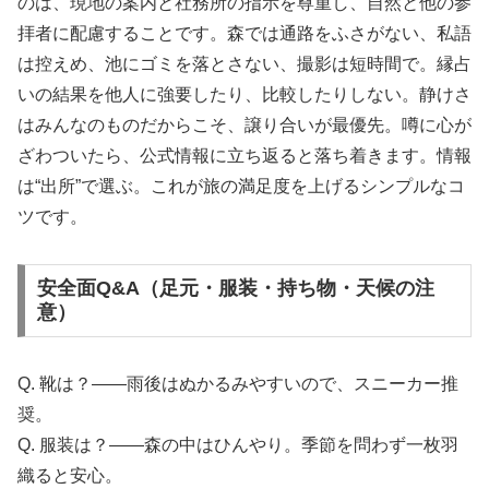
のは、現地の案内と社務所の指示を尊重し、自然と他の参
拝者に配慮することです。森では通路をふさがない、私語
は控えめ、池にゴミを落とさない、撮影は短時間で。縁占
いの結果を他人に強要したり、比較したりしない。静けさ
はみんなのものだからこそ、譲り合いが最優先。噂に心が
ざわついたら、公式情報に立ち返ると落ち着きます。情報
は“出所”で選ぶ。これが旅の満足度を上げるシンプルなコ
ツです。
安全面Q&A（足元・服装・持ち物・天候の注
意）
Q. 靴は？――雨後はぬかるみやすいので、スニーカー推
奨。
Q. 服装は？――森の中はひんやり。季節を問わず一枚羽
織ると安心。