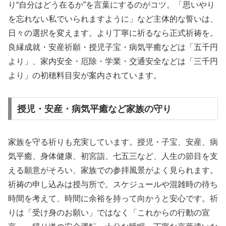
り“自分はどう在るか”を言葉にするのがコツ。「思いやり
を忘れない私でいられますように」など主体的な誓いは、
日々の選択を変えます。より丁寧に祈るなら正式祈祷を。
良縁成就・安産祈願・授児子宝・病気平癒などは「五千円
より」、家内安全・厄除・学業・交通安全などは「三千円
より」の初穂料目安が案内されています。
授児・安産・病気平癒など家族の守り
家族を守る祈りも充実しています。授児・子宝、安産、病
気平癒、身体健康、初宮詣、七五三など、人生の節目を支
える願意がそろい、家族での参拝風景がよく見られます。
祈祷の申し込みは授与所で。スケジュールや混雑時の待ち
時間を考えて、時間に余裕を持って向かうと安心です。祈
りは「受け身のお願い」ではなく「これからの行動の宣