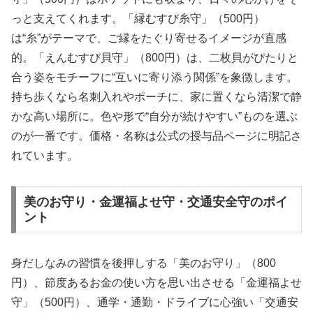
っと支えてくれます。「縁むすび糸守」（500円）
は“糸”がテーマで、ご縁をたぐり寄せるイメージが直感
的。「えんむすび貝守」（800円）は、二枚貝がぴたりと
合う姿をモチーフに“互いに寄り添う関係”を象徴します。
持ち歩くなら名刺入れやポーチに、家に置くなら清潔で静
かな高い場所に。色や形で“自分が続けやすい”ものを選ぶ
のが一番です。価格・名称は公式の授与品ページに明記さ
れています。
美のお守り・金運福よせ守・交通安全守のポイ
ント
身だしなみの習慣を後押しする「美のお守り」（800
円）、節度あるお金の使い方を思い出させる「金運福よせ
守」（500円）、通学・通勤・ドライブに心強い「交通安