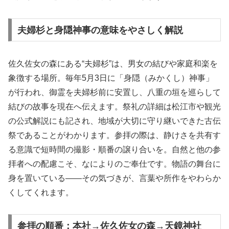
夫婦杉と身隠神事の意味をやさしく解説
佐久佐女の森にある“夫婦杉”は、男女の結びや家庭和楽を
象徴する場所。毎年5月3日に「身隠（みかくし）神事」
が行われ、御霊を夫婦杉前に安置し、八重の垣を巡らして
結びの故事を現在へ伝えます。祭礼の詳細は松江市や観光
の公式解説にも記され、地域が大切に守り継いできた古伝
祭であることがわかります。参拝の際は、静けさを共有す
る意識で短時間の撮影・順番の譲り合いを。自然と他の参
拝者への配慮こそ、なによりのご奉仕です。物語の舞台に
身を置いている――その気づきが、言葉や所作をやわらか
くしてくれます。
参拝の順番：本社→佐久佐女の森→天鏡神社