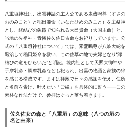
八重垣神社は、出雲神話の主人公である素盞嗚尊（すさの
おのみこと）と稲田姫命（いなたひめのみこと）を主祭神
とし、縁結びの象徴で知られる大己貴命（大国主命）と、
当地の先祖神・青幡佐久佐日古命をお祀りしています。公
式の「八重垣神社について」では、素盞嗚尊が八岐大蛇を
退治して稲田姫命を救い、この佐草の地で夫婦となり“縁
結びの道をひらいた”と明記。境内社として天照大御神や
手摩乳命・脚摩乳命なども祀られ、出雲の物語と家族の絆
を感じる構成です。まずは拝殿で日々の感謝を伝え、住所
と名前を告げ、叶えたい「ご縁」を具体的に誓う――この
素朴な作法だけで、参拝はぐっと落ち着きます。
佐久佐女の森と「八重垣」の意味（八つの垣の
名と由来）