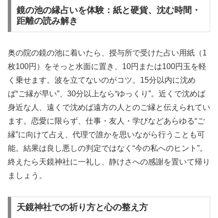
鏡の池の縁占いを体験：紙と硬貨、沈む時間・
距離の読み解き
奥の院の鏡の池に着いたら、授与所で受けた占い用紙（1
枚100円）をそっと水面に置き、10円または100円玉を軽
く乗せます。波を立てないのがコツ。15分以内に沈め
ば“ご縁が早い”、30分以上なら“ゆっくり”。近くで沈めば
身近な人、遠くで沈めば遠方の人とのご縁と伝えられてい
ます。恋愛に限らず、仕事・友人・学びなどあらゆる“ご
縁”に向けて占え、代理で誰かを思いながら行うことも可
能。結果は良し悪しの判定ではなく“今の私へのヒント”。
終えたら天鏡神社に一礼し、静けさへの感謝を置いて帰り
ましょう。
天鏡神社での祈り方と心の整え方