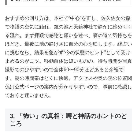
おすすめの回り方は、本社で“中心”を正し、佐久佐女の森
で物語の空気に触れ、鏡の池と天鏡神社で静かに締めくく
る流れ。まず拝殿で感謝と願いを述べ、森の道で気持ちを
ほどき、最後に池の静けさに自分の心を映します。縁占い
に挑むなら、結果を急がず“今の状態のヒント”として受け
止めるのがコツ。移動自体は短いものの、待ち時間や写真
撮影でのびやすいので全体60〜90分ほどあると余裕で
す。朝の時間帯はとくに快適。アクセスや奥の院の位置関
係は公式ページの案内が分かりやすいので、事前に確認し
ておくと迷いません。
3. 「怖い」の真相：噂と神話のホントのと
ころ