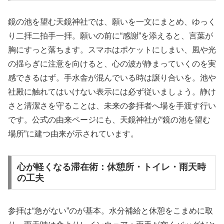
鏡の池を望む天鏡神社では、願いを一文にまとめ、ゆっく
り二拝二拍手一拝。願いの前に“感謝”を添えると、言葉が
胸にすっと落ちます。スマホはポケットにしまい、風や光
の揺らぎに注意を向けると、心の波が静まっていくのを実
感できるはず。手水舎が混んでいる時は譲り合いを。池や
社殿に触れてはいけない表示には必ず従いましょう。静け
さと清潔さを守ることは、未来の参拝者へ場を手渡す行い
です。公式の由来ページにも、天鏡神社が“鏡の池を望む
場所”に建つ由来が示されています。
心が軽くなる滞在術：休憩所・トイレ・雨天時
の工夫
参拝は“急がない”のが基本。水分補給と休憩をこまめに取