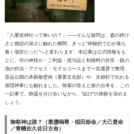
「八重垣神社って怖いの？」――そんな疑問は、森の静け
さと物語の深さに触れた瞬間、きっと“神秘的で心が落ち
着く場所だった”へと変わります。本記事は公式情報をも
とに、何の神様か・ご利益・授与品と初穂料の目安・鏡の
池の作法・アクセス・モデルコースまで一気通貫で整理。
原品公開の本殿板壁画（重要文化財）や、夫婦杉で伝わる
身隠神事にも触れました。検索の答えと旅の台本を、この
一記事で。静謐を分け合いながら、“結び”の体験を深めま
しょう。
御祭神は誰？（素盞嗚尊・稲田姫命／大己貴命
／青幡佐久佐日古命）