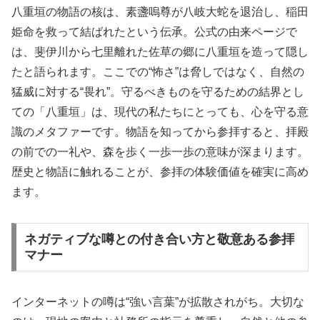
八重垣の物語の核は、素盞嗚尊が八岐大蛇を退治し、稲田
姫命を救って結ばれたという伝承。公式の由来ページで
は、斐伊川から七里離れた佐草の郷に八重垣を造って隠し
たと語られます。ここでの“怖さ”は脅しではなく、自然の
猛威に対する“畏れ”。守るべきものを守るための結界とし
ての「八重垣」は、現代の私たちにとっても、心を守る意
識のメタファーです。物語を知ってから参拝すると、拝殿
の前での一礼や、森を歩く一歩一歩の意味が深まります。
歴史と物語に触れることが、参拝の体験価値を確実に高め
ます。
ネガティブな噂との付き合い方と敬意ある参拝
マナー
インターネットの噂は“強い言葉”が拡散されがち。大切な