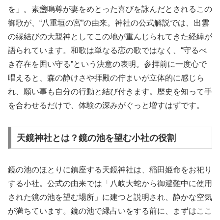
を」。素盞嗚尊が妻をめとった喜びを詠んだとされるこの
御歌が、“八重垣の宮”の由来。神社の公式解説では、出雲
の縁結びの大親神としてこの地が重んじられてきた経緯が
語られています。和歌は単なる恋の歌ではなく、“守るべ
き存在を囲い守る”という決意の表明。参拝前に一度心で
唱えると、森の静けさや拝殿の佇まいが立体的に感じら
れ、願い事も自分の行動と結び付きます。歴史を知って手
を合わせるだけで、体験の深みがぐっと増すはずです。
天鏡神社とは？鏡の池を望む小社の役割
鏡の池のほとりに鎮座する天鏡神社は、稲田姫命をお祀り
する小社。公式の由来では「八岐大蛇から御避難中に使用
された鏡の池を望む場所」に建つと説明され、静かな空気
が満ちています。鏡の池で縁占いをする前に、まずはここ