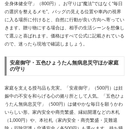
全身体健全守」（800円）。お守りは“魔法”ではなく“毎日
の選択を整えるメモ”。バッグの見える位置や車内の視界
に入る場所に付けると、自然に行動が良い方向へ寄ってい
きます。贈り物にする場合は、相手の生活シーンを想像し
て選ぶと喜ばれます。価格はすべて公式に記載されている
ので、迷ったら現地で確認しましょう。
安産御守・五色ひょうたん無病息災守ほか家庭
の守り
家庭を支える授与品も充実。「安産御守」（500円）は妊
娠中の不安を和らげる心の拠り所として人気。「五色ひょ
うたん無病息災守」（500円）は健やかな毎日を願うかわ
いらしい形。家内安全や商売繁盛、縁結開運などの木札
（1,000円）や、本社札（家内安全・商売繁盛・災難退
除・厄除守護・交通安全／各500円）も選べます。持ち帰