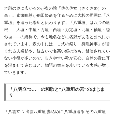
本殿の奥に広がるのが奥の院「佐久佐女（さくさめ）の
森」。素盞嗚尊が稲田姫命を守るために大杉の周囲に「八
重垣」を造った場所と伝わります。「八重垣」は八つの垣
根――大垣・中垣・万垣・西垣・万定垣・北垣・袖垣・秘
弥垣――の総称で、今も地名などに名残があると公式に示
されています。森の中には、古式の祭り「身隠神事」が営
まれる夫婦杉や、縁占いで名高い鏡の池も。舗装されてい
ない小径が多いので、歩きやすい靴が安心。自然の音に耳
を澄ませて進むほど、物語の舞台を歩いている実感が増し
ていきます。
「八雲立つ…」の和歌と“八重垣の宮”のはじま
り
「八雲立つ 出雲八重垣 妻込めに 八重垣造る その八重垣