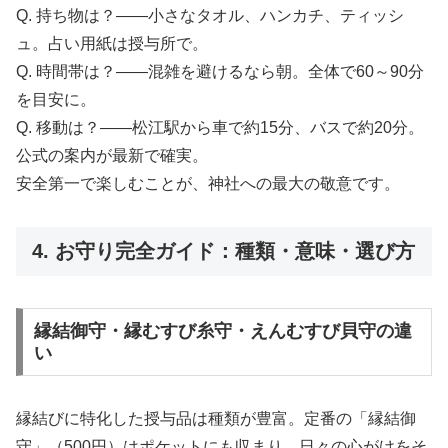
Q. 持ち物は？――小さなタオル、ハンカチ、ティッシ
ュ。占い用紙は授与所で。
Q. 時間帯は？――混雑を避けるなら朝。全体で60～90分
を目安に。
Q. 移動は？――松江駅から車で約15分、バスで約20分。
公式の案内が最新で確実。
安全第一で楽しむことが、神社への最大の敬意です。
4. お守り完全ガイド：種類・意味・選び方
縁結御守・縁むすび糸守・えんむすび貝守の違
い
縁結びに特化した授与品は種類が豊富。定番の「縁結御
守」（500円）はポケットにも収まり、日々の心がけをそ