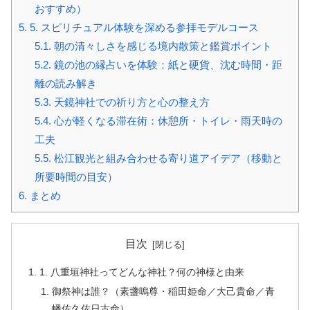
おすすめ）
5.
5. スピリチュアル体験を深める参拝モデルコース
5.1.
朝の清々しさを感じる境内散策と鑑賞ポイント
5.2.
鏡の池の縁占いを体験：紙と硬貨、沈む時間・距
離の読み解き
5.3.
天鏡神社での祈り方と心の整え方
5.4.
心が軽くなる滞在術：休憩所・トイレ・雨天時の
工夫
5.5.
松江観光と組み合わせる寄り道アイデア（移動と
所要時間の目安）
6.
まとめ
目次
1. 八重垣神社ってどんな神社？何の神様と由来
御祭神は誰？（素盞嗚尊・稲田姫命／大己貴命／青
幡佐久佐日古命）