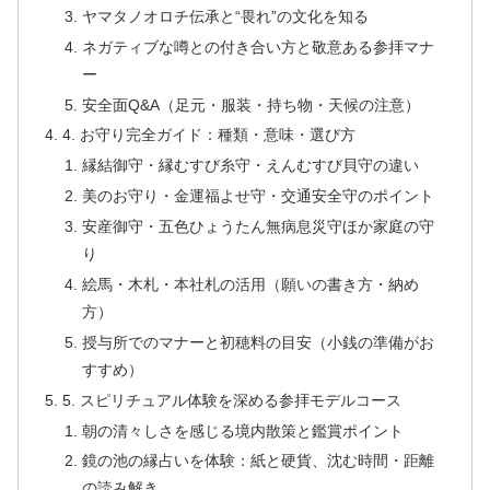
ヤマタノオロチ伝承と“畏れ”の文化を知る
ネガティブな噂との付き合い方と敬意ある参拝マナ
ー
安全面Q&A（足元・服装・持ち物・天候の注意）
4. お守り完全ガイド：種類・意味・選び方
縁結御守・縁むすび糸守・えんむすび貝守の違い
美のお守り・金運福よせ守・交通安全守のポイント
安産御守・五色ひょうたん無病息災守ほか家庭の守
り
絵馬・木札・本社札の活用（願いの書き方・納め
方）
授与所でのマナーと初穂料の目安（小銭の準備がお
すすめ）
5. スピリチュアル体験を深める参拝モデルコース
朝の清々しさを感じる境内散策と鑑賞ポイント
鏡の池の縁占いを体験：紙と硬貨、沈む時間・距離
の読み解き