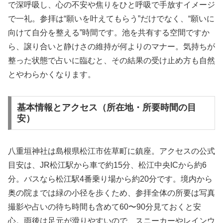
で深呼吸し、心の不安や焦りをひと呼吸で手放すイメージ
で一礼。参拝は“願いを叶えてもらう”だけでなく、“願いに
向けて自分を整える”時間です。池を共有する空間ですか
ら、譲り合いと静けさの維持が何よりのマナー。気持ちが
整った状態で占いに臨むと、その結果の受け止め方も自然
とやわらかくなります。
基本情報とアクセス（所在地・所要時間の目
安）
八重垣神社は島根県松江市佐草町に鎮座。アクセスの公式
目安は、JR松江駅から車で約15分、松江中央ICから約6
分。バスなら松江駅4番乗り場から約20分です。境内から
奥の院までは緑の小径を歩くため、参拝全体の所要は写真
撮影や占いの待ち時間も含めて60〜90分見ておくと安
心。雨後は足元が滑りやすいので、スニーカーやレインウ