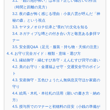
3.1.
「鏡の池が怖い」は本当？正しい縁占いの作法
（時間と距離の見方）
3.2.
夜の森が怖く感じる理由：小泉八雲が呼んだ「神
秘の森」という視点
3.3.
ヤマタノオロチ伝承と“畏れ”の文化を知る
3.4.
ネガティブな噂との付き合い方と敬意ある参拝マ
ナー
3.5.
安全面Q&A（足元・服装・持ち物・天候の注意）
4.
4. お守り完全ガイド：種類・意味・選び方
4.1.
縁結御守・縁むすび糸守・えんむすび貝守の違い
4.2.
美のお守り・金運福よせ守・交通安全守のポイン
ト
4.3.
安産御守・五色ひょうたん無病息災守ほか家庭の
守り
4.4.
絵馬・木札・本社札の活用（願いの書き方・納め
方）
4.5.
授与所でのマナーと初穂料の目安（小銭の準備が