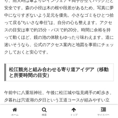
り、雨天時は傘よりレインウェア＋両手が空くバッグだと
安全です。森の小径は木の根や段差があるため、写真に夢
中になりすぎないよう足元を優先。小さなゴミをひとつ拾
って戻る“ちいさな奉仕”は、自分の心も整えます。アクセ
スの目安は車で約15分・バスで約20分。時間に余裕を持
って動くほど、鏡の池の体験もゆったり味わえます。道に
迷いそうなら、公式のアクセス案内と地図を事前にチェッ
クしておくと安心です。
松江観光と組み合わせる寄り道アイデア（移動
と所要時間の目安）
午前中に八重垣神社、午後に松江城や塩見縄手の町歩き、
夕暮れは宍道湖の夕日という王道コースが組みやすい立
地。教育旅行向けの情報では、社務所の受付時間（9:00〜
17:00）や収蔵庫拝観料の目安（200円）も案内されてお
ホーム
検索
トップ
サイドバー