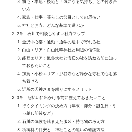
前厄・本厄・後厄と「気になる気持ち」との付き合
い方
家族・仕事・暮らしの節目としての厄払い
神社とお寺、どんな基準で選ぶか
2章 石川で相談しやすい社寺マップ
金沢中心部：通勤・通学の途中で寄れる社
白山エリア：白山比咩神社と周辺の信仰圏
能登エリア：氣多大社と海辺の社を訪ねる前に知っ
ておきたいこと
加賀・小松エリア：那谷寺など静かな寺社で心を落
ち着ける
近所の氏神さまを頼りにするメリット
3章 厄払いに出かける前に整えておきたいこと
行くタイミングの決め方（年末・節分・誕生日・引
っ越し前後など）
石川の気候を踏まえた服装・持ち物の考え方
祈祷料の目安と、神社ごとの違いの確認方法