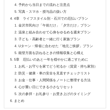
予約から当日までの流れと注意点
写真・スマホ・授与品の扱い方
4章 ライフスタイル別・石川での厄払いプラン
金沢市民向け「午前だけ」「夕方だけ」プラン
温泉と組み合わせて心身をゆるめる週末プラン
子ども・高齢者と一緒に行く家族プラン
Uターン・帰省に合わせた「地元ご挨拶」プラン
能登方面を訪ねるときの情報収集と心構え
5章 厄払いのあと一年を穏やかに過ごすために
お札・お守りを家でどう祀るか（賃貸・持ち家別）
防災・健康・車の安全を見直すチェックリスト
お金・仕事・人間関係をノートに整理する方法
心が重い日にできる小さなリセット
次の参拝・お礼参り・お焚き上げのタイミング
まとめ