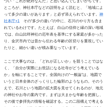
つい「これが絶対なんだ」と思い込んでしまいがちです。
ところが、神社本庁などの説明をよく読むと、「地域によ
って多少の違いがあります」と必ず添えられています。
神
社本庁
+1
その“多少の違い”の中に、石川のやり方も含ま
れているわけです。たとえば、白山の信仰と縁の深い地域
では、白山比咩神社の厄年表を基準にする家庭が多かった
り、金沢市内では昔から伝わる年齢の区切りを重視してい
たりと、細かい違いが積み重なっています。
ここで大事なのは、「どれが正しいか」を競うことではな
く、「自分が実際にお世話になる社寺がどう考えている
か」を軸にすることです。全国向けの“一般論”は、地図で
いうと日本全体のざっくりした輪郭のようなもの。そのう
えで、石川という地図の拡大図を見せてくれるのが、地元
の神社やお寺の案内です。まずは大まかな年齢を把握し、
その後で参拝先の情報を確認する。この二段構えで考える