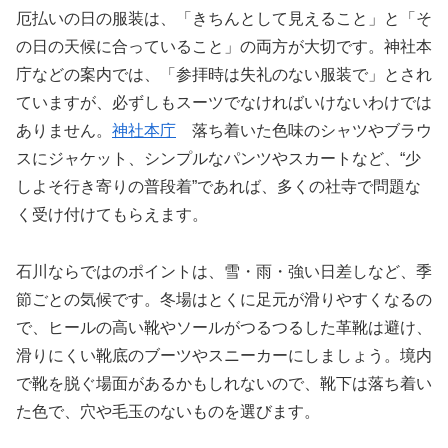
厄払いの日の服装は、「きちんとして見えること」と「そ
の日の天候に合っていること」の両方が大切です。神社本
庁などの案内では、「参拝時は失礼のない服装で」とされ
ていますが、必ずしもスーツでなければいけないわけでは
ありません。
神社本庁
落ち着いた色味のシャツやブラウ
スにジャケット、シンプルなパンツやスカートなど、“少
しよそ行き寄りの普段着”であれば、多くの社寺で問題な
く受け付けてもらえます。
石川ならではのポイントは、雪・雨・強い日差しなど、季
節ごとの気候です。冬場はとくに足元が滑りやすくなるの
で、ヒールの高い靴やソールがつるつるした革靴は避け、
滑りにくい靴底のブーツやスニーカーにしましょう。境内
で靴を脱ぐ場面があるかもしれないので、靴下は落ち着い
た色で、穴や毛玉のないものを選びます。