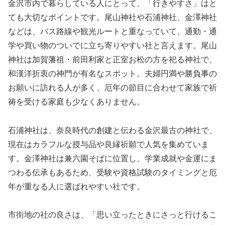
金沢市内で暮らしている人にとって、「行きやすさ」はと
ても大切なポイントです。尾山神社や石浦神社、金澤神社
などは、バス路線や観光ルートと重なっていて、通勤・通
学や買い物のついでに立ち寄りやすい社と言えます。尾山
神社は加賀藩祖・前田利家と正室お松の方を祀る神社で、
和漢洋折衷の神門が有名なスポット。夫婦円満や勝負事の
お願いに訪れる人が多く、厄年の節目に合わせて家族で祈
祷を受ける家庭も少なくありません。
石浦神社は、奈良時代の創建と伝わる金沢最古の神社で、
現在はカラフルな授与品や良縁祈願で人気を集めていま
す。金澤神社は兼六園そばに位置し、学業成就や金運にま
つわる伝承もあるため、受験や資格試験のタイミングと厄
年が重なる人に選ばれやすい社です。
市街地の社の良さは、「思い立ったときにさっと行けるこ