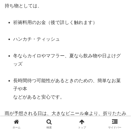
持ち物としては、
祈祷料用のお金（後で詳しく触れます）
ハンカチ・ティッシュ
冬ならカイロやマフラー、夏なら飲み物や日よけグ
ッズ
長時間待つ可能性があるときのための、簡単なお菓
子や本
などがあると安心です。
雨が予想される日は、大きなビニール傘より、折りたたみ
傘と撥水アウターの組み合わせが動きやすい場合もありま
ホーム
検索
トップ
サイドバー
す。服装に迷ったら、「法事に行くとしたら着ていける