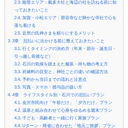
2.3.
能登エリア：氣多大社と海辺の社を訪ねる前に知
っておきたいこと
2.4.
加賀・小松エリア：那谷寺など静かな寺社で心を
落ち着ける
2.5.
近所の氏神さまを頼りにするメリット
3.
3章 厄払いに出かける前に整えておきたいこと
3.1.
行くタイミングの決め方（年末・節分・誕生日・
引っ越し前後など）
3.2.
石川の気候を踏まえた服装・持ち物の考え方
3.3.
祈祷料の目安と、神社ごとの違いの確認方法
3.4.
予約から当日までの流れと注意点
3.5.
写真・スマホ・授与品の扱い方
4.
4章 ライフスタイル別・石川での厄払いプラン
4.1.
金沢市民向け「午前だけ」「夕方だけ」プラン
4.2.
温泉と組み合わせて心身をゆるめる週末プラン
4.3.
子ども・高齢者と一緒に行く家族プラン
4.4.
Uターン・帰省に合わせた「地元ご挨拶」プラン