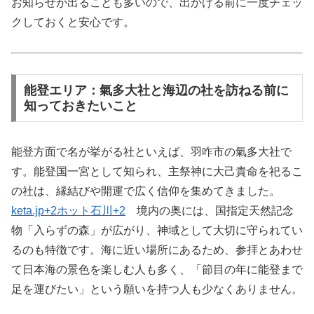
お知らせが出ることも多いので、出かける前に一度チェッ
クしておくと安心です。
能登エリア：氣多大社と海辺の社を訪ねる前に
知っておきたいこと
能登方面で名が挙がる社といえば、羽咋市の氣多大社で
す。能登国一宮として知られ、主祭神に大己貴命を祀るこ
の社は、縁結びや開運で広く信仰を集めてきました。
keta.jp
+2
ホット石川
+2
境内の奥には、国指定天然記念
物「入らずの森」が広がり、神域として大切に守られてい
るのも特徴です。海に近い場所にあるため、参拝とあわせ
て日本海の景色を楽しむ人も多く、「節目の年に能登まで
足を運びたい」という願いを持つ人も少なくありません。