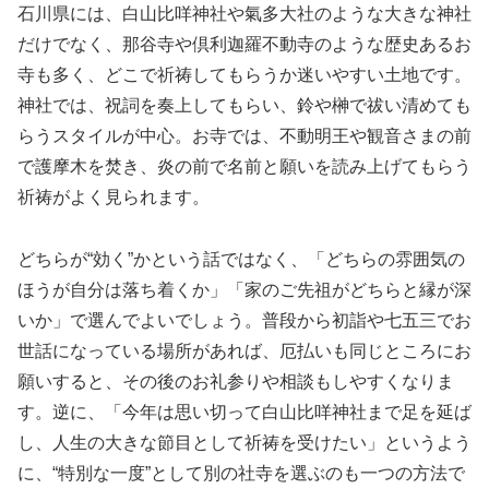
石川県には、白山比咩神社や氣多大社のような大きな神社
だけでなく、那谷寺や倶利迦羅不動寺のような歴史あるお
寺も多く、どこで祈祷してもらうか迷いやすい土地です。
神社では、祝詞を奏上してもらい、鈴や榊で祓い清めても
らうスタイルが中心。お寺では、不動明王や観音さまの前
で護摩木を焚き、炎の前で名前と願いを読み上げてもらう
祈祷がよく見られます。
どちらが“効く”かという話ではなく、「どちらの雰囲気の
ほうが自分は落ち着くか」「家のご先祖がどちらと縁が深
いか」で選んでよいでしょう。普段から初詣や七五三でお
世話になっている場所があれば、厄払いも同じところにお
願いすると、その後のお礼参りや相談もしやすくなりま
す。逆に、「今年は思い切って白山比咩神社まで足を延ば
し、人生の大きな節目として祈祷を受けたい」というよう
に、“特別な一度”として別の社寺を選ぶのも一つの方法で