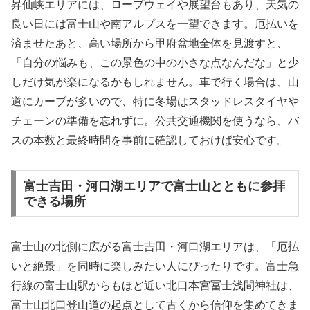
昇仙峡エリアには、ロープウェイや展望台もあり、天気の
良い日には富士山や南アルプスを一望できます。厄払いを
済ませたあと、高い場所から甲府盆地全体を見渡すと、
「自分の悩みも、この景色の中の小さな点なんだな」と少
しだけ気が楽になるかもしれません。車で行く場合は、山
道にカーブが多いので、特に冬場はスタッドレスタイヤや
チェーンの準備を忘れずに。公共交通機関を使うなら、バ
スの本数と最終時間を事前に確認しておけば安心です。
富士吉田・河口湖エリアで富士山とともに参拝
できる場所
富士山の北側に広がる富士吉田・河口湖エリアは、「厄払
いと絶景」を同時に楽しみたい人にぴったりです。富士急
行線の富士山駅からもほど近い北口本宮冨士浅間神社は、
富士山北口登山道の起点として古くから信仰を集めてきま