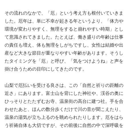
その流れのなかで、「厄」という考え方も根付いていきま
した。厄年は、単に不幸が起きる年というより、「体力や
環境が変わりやすく、無理をすると崩れやすい時期」とし
て意識されてきました。たとえば、働き盛りの年齢は仕事
の責任も増え、体も無理をしがちですし、女性は結婚や出
産など大きな節目が重なりやすい年齢があります。そうし
たタイミングを「厄」と呼び、「気をつけようね」と声を
掛け合うための目印にしてきたのです。
山梨で厄払いを受ける良さは、この「自然と祈りの距離の
近さ」にあります。富士山を背にした神社や、渓谷の奥に
ひっそりとたたずむお寺、温泉街の高台に建つ社。手を合
わせたあと、ほんの数分歩くだけで川の音が聞こえたり、
温泉の湯気が立ち上るのを眺められたりします。厄をはら
う祈祷自体も大切ですが、その前後に自然の中で深呼吸を