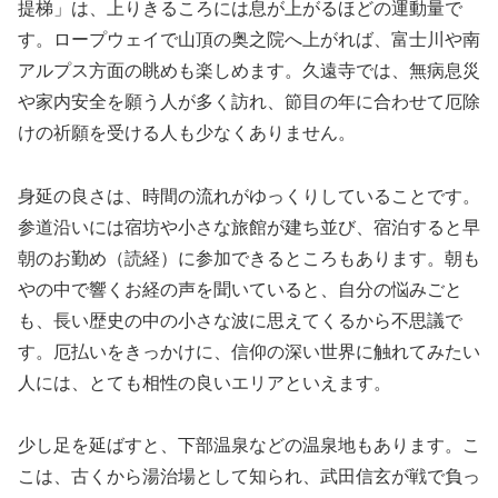
提梯」は、上りきるころには息が上がるほどの運動量で
す。ロープウェイで山頂の奥之院へ上がれば、富士川や南
アルプス方面の眺めも楽しめます。久遠寺では、無病息災
や家内安全を願う人が多く訪れ、節目の年に合わせて厄除
けの祈願を受ける人も少なくありません。
身延の良さは、時間の流れがゆっくりしていることです。
参道沿いには宿坊や小さな旅館が建ち並び、宿泊すると早
朝のお勤め（読経）に参加できるところもあります。朝も
やの中で響くお経の声を聞いていると、自分の悩みごと
も、長い歴史の中の小さな波に思えてくるから不思議で
す。厄払いをきっかけに、信仰の深い世界に触れてみたい
人には、とても相性の良いエリアといえます。
少し足を延ばすと、下部温泉などの温泉地もあります。こ
こは、古くから湯治場として知られ、武田信玄が戦で負っ