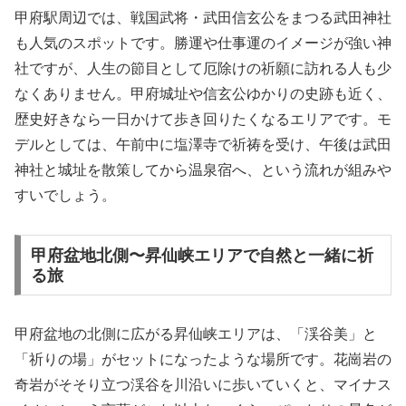
甲府駅周辺では、戦国武将・武田信玄公をまつる武田神社
も人気のスポットです。勝運や仕事運のイメージが強い神
社ですが、人生の節目として厄除けの祈願に訪れる人も少
なくありません。甲府城址や信玄公ゆかりの史跡も近く、
歴史好きなら一日かけて歩き回りたくなるエリアです。モ
デルとしては、午前中に塩澤寺で祈祷を受け、午後は武田
神社と城址を散策してから温泉宿へ、という流れが組みや
すいでしょう。
甲府盆地北側〜昇仙峡エリアで自然と一緒に祈
る旅
甲府盆地の北側に広がる昇仙峡エリアは、「渓谷美」と
「祈りの場」がセットになったような場所です。花崗岩の
奇岩がそそり立つ渓谷を川沿いに歩いていくと、マイナス