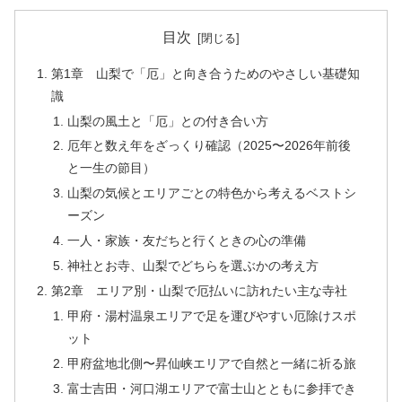
目次
第1章 山梨で「厄」と向き合うためのやさしい基礎知
識
山梨の風土と「厄」との付き合い方
厄年と数え年をざっくり確認（2025〜2026年前後
と一生の節目）
山梨の気候とエリアごとの特色から考えるベストシ
ーズン
一人・家族・友だちと行くときの心の準備
神社とお寺、山梨でどちらを選ぶかの考え方
第2章 エリア別・山梨で厄払いに訪れたい主な寺社
甲府・湯村温泉エリアで足を運びやすい厄除けスポ
ット
甲府盆地北側〜昇仙峡エリアで自然と一緒に祈る旅
富士吉田・河口湖エリアで富士山とともに参拝でき