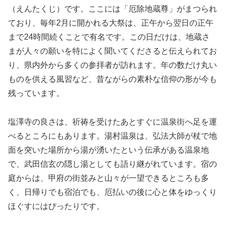
（えんたくじ）です。ここには「厄除地蔵尊」がまつられ
ており、毎年2月に開かれる大祭は、正午から翌日の正午
まで24時間続くことで有名です。この日だけは、地蔵さ
まが人々の願いを特によく聞いてくださると伝えられてお
り、県内外から多くの参拝者が訪れます。年の数だけ丸い
ものを供える風習など、昔ながらの素朴な信仰の形が今も
残っています。
塩澤寺の良さは、祈祷を受けたあとすぐに温泉街へ足を運
べるところにもあります。湯村温泉は、弘法大師が杖で地
面を突いた場所から湯が湧いたという伝承がある温泉地
で、武田信玄の隠し湯としても語り継がれています。宿の
庭からは、甲府の街並みと山々が一望できるところも多
く、日帰りでも宿泊でも、厄払いの後に心と体をゆっくり
ほぐすにはぴったりです。