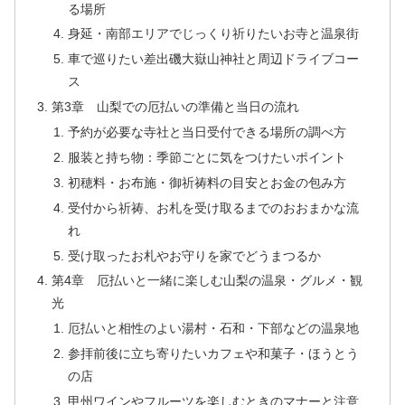
る場所
身延・南部エリアでじっくり祈りたいお寺と温泉街
車で巡りたい差出磯大嶽山神社と周辺ドライブコー
ス
第3章 山梨での厄払いの準備と当日の流れ
予約が必要な寺社と当日受付できる場所の調べ方
服装と持ち物：季節ごとに気をつけたいポイント
初穂料・お布施・御祈祷料の目安とお金の包み方
受付から祈祷、お札を受け取るまでのおおまかな流
れ
受け取ったお札やお守りを家でどうまつるか
第4章 厄払いと一緒に楽しむ山梨の温泉・グルメ・観
光
厄払いと相性のよい湯村・石和・下部などの温泉地
参拝前後に立ち寄りたいカフェや和菓子・ほうとう
の店
甲州ワインやフルーツを楽しむときのマナーと注意