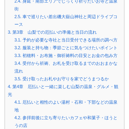
2.4.
身延・南部エリアでじっくり祈りたいお寺と温泉
街
2.5.
車で巡りたい差出磯大嶽山神社と周辺ドライブコ
ース
3.
第3章 山梨での厄払いの準備と当日の流れ
3.1.
予約が必要な寺社と当日受付できる場所の調べ方
3.2.
服装と持ち物：季節ごとに気をつけたいポイント
3.3.
初穂料・お布施・御祈祷料の目安とお金の包み方
3.4.
受付から祈祷、お札を受け取るまでのおおまかな
流れ
3.5.
受け取ったお札やお守りを家でどうまつるか
4.
第4章 厄払いと一緒に楽しむ山梨の温泉・グルメ・観
光
4.1.
厄払いと相性のよい湯村・石和・下部などの温泉
地
4.2.
参拝前後に立ち寄りたいカフェや和菓子・ほうと
うの店