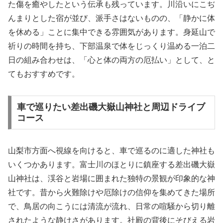
た傷を癒やしたという伝承も残っています。川沿いにこぢ
んまりとした宿が並び、派手さはないものの、「静かに体
を休める」ことに集中できる雰囲気があります。身延山で
祈りの時間を持ち、下部温泉で体をじっくり温める一泊二
日の組み合わせは、「心と体の両方の厄払い」として、と
てもおすすめです。
車で巡りたい差出磯大嶽山神社と周辺ドライブ
コース
山梨市方面へ視線を向けると、車で巡るのに適した神社も
いくつかあります。富士川のほとりに鎮座する差出磯大嶽
山神社は、渓谷と岩場に囲まれた独特の景観が印象的な神
社です。昔から火難除けや厄除けの信仰を集めてきた場所
で、鳥居の向こうには清流が流れ、日常の喧騒から切り離
されたような静けさがあります。社殿の背後にそびえる岩