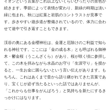
イオンという言葉がこれ以上ないくらいぴったりの景色が
続きます。季節によって表情が変わり、新緑の時期は淡い
緑に包まれ、秋には紅葉と岩肌のコントラストが見事で
す。歩きやすい遊歩道が整備されているので、体力に合わ
せて途中で引き返すこともできます。
渓谷の奥にある金櫻神社は、金運と厄除けのご利益で知ら
れる神社です。ここには「金の成る木」とも呼ばれる御神
木・鬱金桜（うこんざくら）があり、桜が咲く頃に参拝し
て、この木を拝みながら水晶のお守り「生涯守り」を授か
ると、一生お金に困らないという言い伝えがあります。も
ちろん、これはあくまで昔から語り継がれてきた言葉であ
り、宝くじが必ず当たるといった話ではありませんが、
「これからも仕事をがんばろう」と気持ちを新たにするき
っかけにはなります。