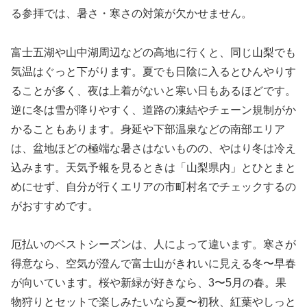
る参拝では、暑さ・寒さの対策が欠かせません。
富士五湖や山中湖周辺などの高地に行くと、同じ山梨でも
気温はぐっと下がります。夏でも日陰に入るとひんやりす
ることが多く、夜は上着がないと寒い日もあるほどです。
逆に冬は雪が降りやすく、道路の凍結やチェーン規制がか
かることもあります。身延や下部温泉などの南部エリア
は、盆地ほどの極端な暑さはないものの、やはり冬は冷え
込みます。天気予報を見るときは「山梨県内」とひとまと
めにせず、自分が行くエリアの市町村名でチェックするの
がおすすめです。
厄払いのベストシーズンは、人によって違います。寒さが
得意なら、空気が澄んで富士山がきれいに見える冬〜早春
が向いています。桜や新緑が好きなら、3〜5月の春。果
物狩りとセットで楽しみたいなら夏〜初秋、紅葉やしっと