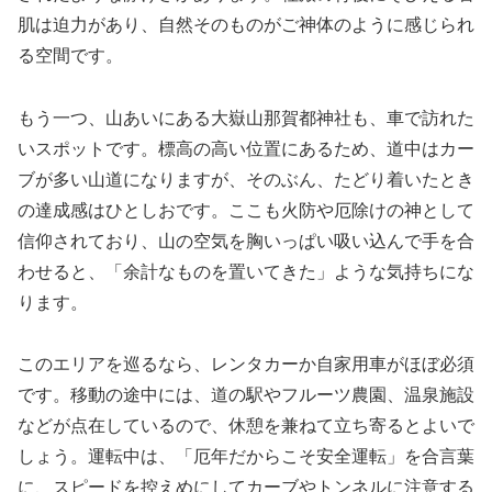
肌は迫力があり、自然そのものがご神体のように感じられ
る空間です。
もう一つ、山あいにある大嶽山那賀都神社も、車で訪れた
いスポットです。標高の高い位置にあるため、道中はカー
ブが多い山道になりますが、そのぶん、たどり着いたとき
の達成感はひとしおです。ここも火防や厄除けの神として
信仰されており、山の空気を胸いっぱい吸い込んで手を合
わせると、「余計なものを置いてきた」ような気持ちにな
ります。
このエリアを巡るなら、レンタカーか自家用車がほぼ必須
です。移動の途中には、道の駅やフルーツ農園、温泉施設
などが点在しているので、休憩を兼ねて立ち寄るとよいで
しょう。運転中は、「厄年だからこそ安全運転」を合言葉
に、スピードを控えめにしてカーブやトンネルに注意する