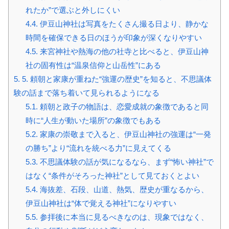
れたか”で選ぶと外しにくい
4.4.
伊豆山神社は写真をたくさん撮る日より、静かな
時間を確保できる日のほうが印象が深くなりやすい
4.5.
来宮神社や熱海の他の社寺と比べると、伊豆山神
社の固有性は“温泉信仰と山岳性”にある
5.
5. 頼朝と家康が重ねた“強運の歴史”を知ると、不思議体
験の話まで落ち着いて見られるようになる
5.1.
頼朝と政子の物語は、恋愛成就の象徴であると同
時に“人生が動いた場所”の象徴でもある
5.2.
家康の崇敬まで入ると、伊豆山神社の強運は“一発
の勝ち”より“流れを統べる力”に見えてくる
5.3.
不思議体験の話が気になるなら、まず“怖い神社”で
はなく“条件がそろった神社”として見ておくとよい
5.4.
海抜差、石段、山道、熱気、歴史が重なるから、
伊豆山神社は“体で覚える神社”になりやすい
5.5.
参拝後に本当に見るべきなのは、現象ではなく、