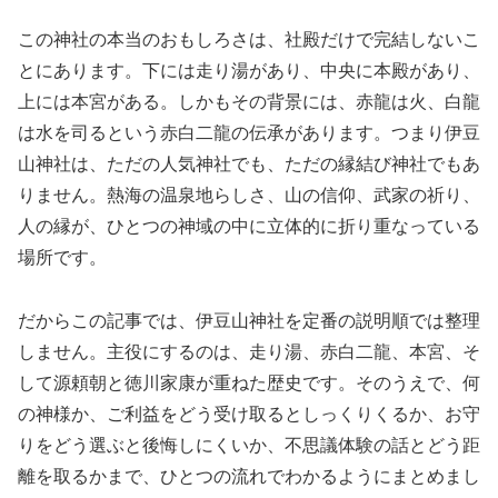
この神社の本当のおもしろさは、社殿だけで完結しないこ
とにあります。下には走り湯があり、中央に本殿があり、
上には本宮がある。しかもその背景には、赤龍は火、白龍
は水を司るという赤白二龍の伝承があります。つまり伊豆
山神社は、ただの人気神社でも、ただの縁結び神社でもあ
りません。熱海の温泉地らしさ、山の信仰、武家の祈り、
人の縁が、ひとつの神域の中に立体的に折り重なっている
場所です。
だからこの記事では、伊豆山神社を定番の説明順では整理
しません。主役にするのは、走り湯、赤白二龍、本宮、そ
して源頼朝と徳川家康が重ねた歴史です。そのうえで、何
の神様か、ご利益をどう受け取るとしっくりくるか、お守
りをどう選ぶと後悔しにくいか、不思議体験の話とどう距
離を取るかまで、ひとつの流れでわかるようにまとめまし