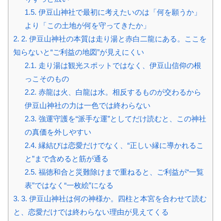
1.5.
伊豆山神社で最初に考えたいのは「何を願うか」
より「この土地が何を守ってきたか」
2.
2. 伊豆山神社の本質は走り湯と赤白二龍にある。ここを
知らないと“ご利益の地図”が見えにくい
2.1.
走り湯は観光スポットではなく、伊豆山信仰の根
っこそのもの
2.2.
赤龍は火、白龍は水。相反するものが交わるから
伊豆山神社の力は一色では終わらない
2.3.
強運守護を“派手な運”としてだけ読むと、この神社
の真価を外しやすい
2.4.
縁結びは恋愛だけでなく、“正しい縁に導かれるこ
と”まで含めると筋が通る
2.5.
福徳和合と災難除けまで重ねると、ご利益が“一覧
表”ではなく“一枚絵”になる
3.
3. 伊豆山神社は何の神様か。四柱と本宮を合わせて読む
と、恋愛だけでは終わらない理由が見えてくる