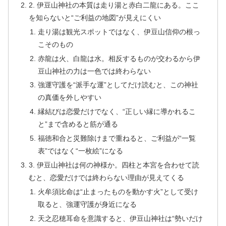
2. 伊豆山神社の本質は走り湯と赤白二龍にある。ここ
を知らないと“ご利益の地図”が見えにくい
走り湯は観光スポットではなく、伊豆山信仰の根っ
こそのもの
赤龍は火、白龍は水。相反するものが交わるから伊
豆山神社の力は一色では終わらない
強運守護を“派手な運”としてだけ読むと、この神社
の真価を外しやすい
縁結びは恋愛だけでなく、“正しい縁に導かれるこ
と”まで含めると筋が通る
福徳和合と災難除けまで重ねると、ご利益が“一覧
表”ではなく“一枚絵”になる
3. 伊豆山神社は何の神様か。四柱と本宮を合わせて読
むと、恋愛だけでは終わらない理由が見えてくる
火牟須比命は“止まったものを動かす火”として受け
取ると、強運守護が身近になる
天之忍穂耳命を意識すると、伊豆山神社は“勢いだけ