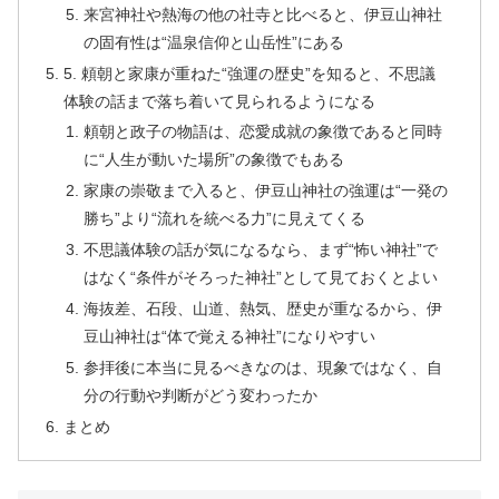
来宮神社や熱海の他の社寺と比べると、伊豆山神社
の固有性は“温泉信仰と山岳性”にある
5. 頼朝と家康が重ねた“強運の歴史”を知ると、不思議
体験の話まで落ち着いて見られるようになる
頼朝と政子の物語は、恋愛成就の象徴であると同時
に“人生が動いた場所”の象徴でもある
家康の崇敬まで入ると、伊豆山神社の強運は“一発の
勝ち”より“流れを統べる力”に見えてくる
不思議体験の話が気になるなら、まず“怖い神社”で
はなく“条件がそろった神社”として見ておくとよい
海抜差、石段、山道、熱気、歴史が重なるから、伊
豆山神社は“体で覚える神社”になりやすい
参拝後に本当に見るべきなのは、現象ではなく、自
分の行動や判断がどう変わったか
まとめ