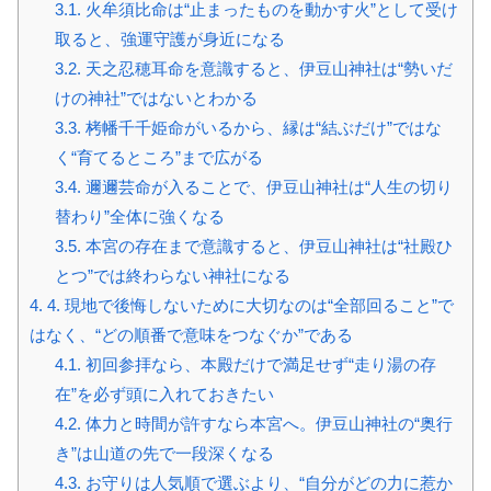
3.1.
火牟須比命は“止まったものを動かす火”として受け
取ると、強運守護が身近になる
3.2.
天之忍穂耳命を意識すると、伊豆山神社は“勢いだ
けの神社”ではないとわかる
3.3.
栲幡千千姫命がいるから、縁は“結ぶだけ”ではな
く“育てるところ”まで広がる
3.4.
邇邇芸命が入ることで、伊豆山神社は“人生の切り
替わり”全体に強くなる
3.5.
本宮の存在まで意識すると、伊豆山神社は“社殿ひ
とつ”では終わらない神社になる
4.
4. 現地で後悔しないために大切なのは“全部回ること”で
はなく、“どの順番で意味をつなぐか”である
4.1.
初回参拝なら、本殿だけで満足せず“走り湯の存
在”を必ず頭に入れておきたい
4.2.
体力と時間が許すなら本宮へ。伊豆山神社の“奥行
き”は山道の先で一段深くなる
4.3.
お守りは人気順で選ぶより、“自分がどの力に惹か