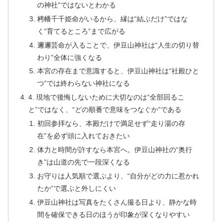
の神社”ではないとわかる
栲幡千千姫命がいるから、縁は“結ぶだけ”ではな
く“育てるところ”まで広がる
邇邇芸命が入ることで、伊豆山神社は“人生の切り替
わり”全体に強くなる
本宮の存在まで意識すると、伊豆山神社は“社殿ひと
つ”では終わらない神社になる
4. 現地で後悔しないために大切なのは“全部回るこ
と”ではなく、“どの順番で意味をつなぐか”である
初回参拝なら、本殿だけで満足せず“走り湯の存
在”を必ず頭に入れておきたい
体力と時間が許すなら本宮へ。伊豆山神社の“奥行
き”は山道の先で一段深くなる
お守りは人気順で選ぶより、“自分がどの力に惹かれ
たか”で選ぶと外しにくい
伊豆山神社は写真をたくさん撮る日より、静かな時
間を確保できる日のほうが印象が深くなりやすい