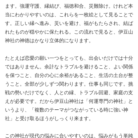
ます。強運守護、縁結び、福徳和合、災難除け。けれど本
当にわかりやすいのは、これらを一枚絵として見ることで
す。正しい縁へ進み、災いを避け、福がもたらされ、結ば
れたものが穏やかに保たれる。この流れで見ると、伊豆山
神社の神徳はかなり立体的になります。
たとえば恋愛の願い一つをとっても、出会いだけでは十分
ではありません。余計なトラブルを避けること、よい関係
を保つこと、自分の心に余裕があること、生活の土台が整
うこと。全部が少しずつ関わります。仕事も同じです。挑
戦の勢いだけでなく、人との縁、トラブル回避、家庭の支
えが必要です。だから伊豆山神社は「何運専門の神社」と
いうより、「複数のテーマがつながっている時に強い神
社」と受け取るほうがしっくり来ます。
この神社が現代の悩みに合いやすいのは、悩みがもう単純