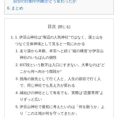
自分の行動や判断がどう変わったか
6.
まとめ
目次
1. 伊豆山神社は“海辺の人気神社”ではなく、湯と山を
つなぐ立体神域として見ると一気にわかる
走り湯から本殿、本宮へと続く“縦の構造”が伊豆山
神社のいちばんの個性
837段という数字は入口にすぎない。大事なのは“ど
こから何へ向かう階段か”
熱海の旅先として行く人と、人生の節目で行く人
で、同じ神社でも見え方が変わる
縁結びの神社として有名でも、実際は“恋愛専用”よ
りずっと広い
伊豆山神社で最初に考えたいのは「何を願うか」よ
り「この土地が何を守ってきたか」