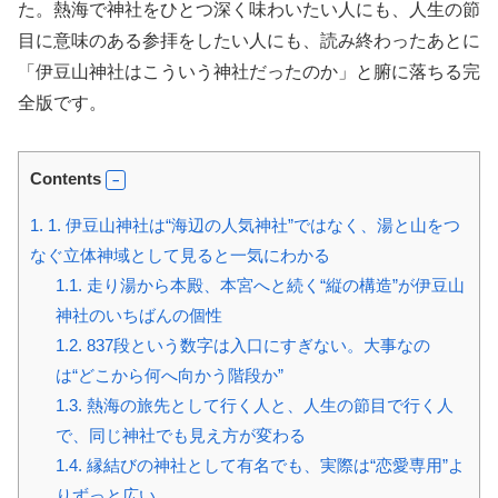
た。熱海で神社をひとつ深く味わいたい人にも、人生の節
目に意味のある参拝をしたい人にも、読み終わったあとに
「伊豆山神社はこういう神社だったのか」と腑に落ちる完
全版です。
Contents
1.
1. 伊豆山神社は“海辺の人気神社”ではなく、湯と山をつ
なぐ立体神域として見ると一気にわかる
1.1.
走り湯から本殿、本宮へと続く“縦の構造”が伊豆山
神社のいちばんの個性
1.2.
837段という数字は入口にすぎない。大事なの
は“どこから何へ向かう階段か”
1.3.
熱海の旅先として行く人と、人生の節目で行く人
で、同じ神社でも見え方が変わる
1.4.
縁結びの神社として有名でも、実際は“恋愛専用”よ
りずっと広い