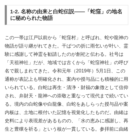
1-2. 名称の由来と白蛇伝説――「蛇窪」の地名
に秘められた物語
この一帯は江戸以前から「蛇窪村」と呼ばれ、蛇や龍神の
物語が語り継がれてきた。干ばつの折に雨乞いが叶い、霊
験に感謝して神霊を勧請したのが創祀と伝わる。社号は
「天祖神社」だが、地域では古くから「蛇窪神社」の呼び
名で親しまれてきた。令和元年（2019年）5月1日、この
通称が表記上も明確化され、案内や授与品にも積極的に用
いられている。白蛇は再生・清浄・財福の象徴として信仰
され、弁財天・龍神への崇敬と重なって現代まで続いてい
る。境内の白蛇像や白龍像、白蛇をあしらった授与品や案
内板は、土地に根付いた記憶を視覚化したものだ。由緒は
史料により表現差があるものの、「水の恵みに感謝し、再
生と豊穣を祈る」という核が一貫している。参拝前に由緒