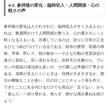
4-2. 参拝後の変化：臨時収入・人間関係・心の
軽さの声
参拝後の変化は人それぞれだ。臨時収入がすぐ入る人もい
れば、数週間かけて人間関係が整う人、心の重さがふっと
軽くなる人もいる。共通しているのは、祈りに日常の工夫
をひとつ結びつけている点である。財布の整理、部屋の掃
除、早寝、即レス、朝の散歩――小さな行動が意思決定の
速さに直結し、良い流れを生む。弁財天の文脈から、プレ
ゼンや面談の成功談も多いが、その裏には準備の丁寧さが
ある。成果が見えにくいときは、目標が大きすぎるか、期
日が曖昧なことが多い。巳の日ごとにチェック表を作り、
できたことに丸を付けるだけでも視点が「足りない」から
「進んだ」へ切り替わる。焦らず、静かな積み重ねを続け
よう。