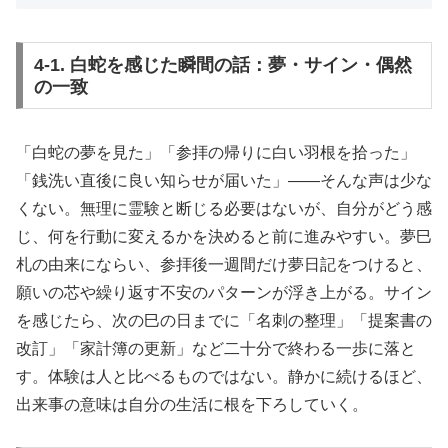
4-1. 白蛇を感じた瞬間の話：夢・サイン・偶然
の一致
「白蛇の夢を見た」「参拝の帰りに白い羽根を拾った」
「銭洗い直後に良い知らせが届いた」――そんな声は少な
くない。無理に霊験と断じる必要はないが、自分がどう感
じ、何を行動に変えるかを決めると前に進みやすい。夢巳
札の由来にならい、参拝後一週間だけ夢日記をつけると、
願いの芯や繰り返す不安のパターンが浮き上がる。サイン
を感じたら、次の巳の日までに「名刺の整理」「提案書の
改訂」「家計簿の更新」など二十分で終わる一歩に落と
す。体験は人と比べるものではない。静かに続けるほど、
出来事の意味は自分の生活に根を下ろしていく。