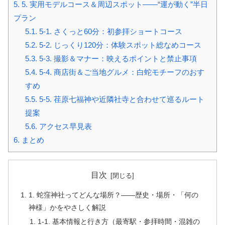
5.
5. 実用モデルコース＆周辺スポット――“運が動く”半日
プラン
5.1.
5-1. さくっと60分：初参拝ショートコース
5.2.
5-2. じっくり120分：体験スポット総なめコース
5.3.
5-3. 撮影＆マナー：映えるポイントと禁止事項
5.4.
5-4. 商店街＆ご当地グルメ：白蛇モチーフのおす
すめ
5.5.
5-5. 荏原七福神や近隣社寺と合わせて巡るルート
提案
5.6.
アクセス早見表
6.
まとめ
目次
1. 蛇窪神社ってどんな場所？――歴史・場所・「何の
神様」かをやさしく解説
1-1. 基本情報と行き方（最寄駅・参拝時間・混雑の