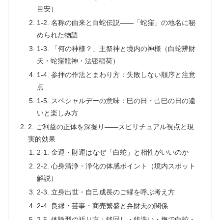
目安）
1-2. 名称の由来と白蛇伝説――「蛇窪」の地名に秘
められた物語
1-3. 「何の神様？」主祭神と境内の神様（白蛇辨財
天・蛇窪龍神・法密稲荷）
1-4. 参拝の作法とまわり方：失敗しない順序と注意
点
1-5. スペシャルデーの意味：巳の日・己巳の日の違
いと楽しみ方
2. ご利益の正体を深掘り――スピリチュアル視点と現
実的効果
2-1. 金運・財運はなぜ「白蛇」と相性がいいのか
2-2. 心身清浄・浄化の体感ポイント（境内スポット
解説）
2-3. 立身出世・自己成長のご縁を呼ぶ考え方
2-4. 良縁・芸事・商売繁盛と弁財天の関係
2-5. 体験型の祈り方：銭回し・銭洗い・撫で白蛇・