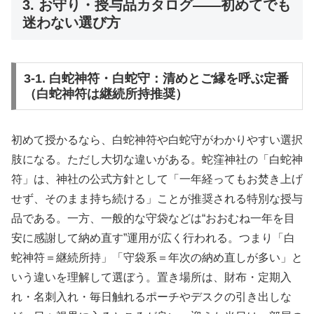
3. お守り・授与品カタログ――初めてでも
迷わない選び方
3-1. 白蛇神符・白蛇守：清めとご縁を呼ぶ定番
（白蛇神符は継続所持推奨）
初めて授かるなら、白蛇神符や白蛇守がわかりやすい選択
肢になる。ただし大切な違いがある。蛇窪神社の「白蛇神
符」は、神社の公式方針として「一年経ってもお焚き上げ
せず、そのまま持ち続ける」ことが推奨される特別な授与
品である。一方、一般的な守袋などは“おおむね一年を目
安に感謝して納め直す”運用が広く行われる。つまり「白
蛇神符＝継続所持」「守袋系＝年次の納め直しが多い」と
いう違いを理解して選ぼう。置き場所は、財布・定期入
れ・名刺入れ・毎日触れるポーチやデスクの引き出しな