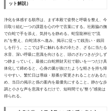
ット解説）
浄化を体感する順序は、まず本殿で姿勢と呼吸を整え、今
日取り組む一つの課題を心の中で言葉にする。社殿脇の撫
で白蛇で手を添え、気持ちを静める。蛇窪龍神社で“流
れ”を整え、白蛇清水へ進み、掲示に従って銭洗い・銭回
しを行う。ここでは手に触れる水の冷たさ、ざるに当たる
水音、深い呼吸に意識を向けると、頭のざわつきが少しず
つ静まっていく。最後に白蛇辨財天社で願いを一つだけ具
体化して締めると、心身の澱が抜けたような軽さを持ち帰
りやすい。繁忙日は導線・順番が変更されることがあるた
め、当日の掲示と係の案内を最優先にすること。静かな歩
調と小さな声を意識するだけで、短時間でも“整う”感覚は
得られる。