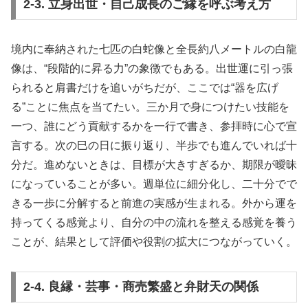
2-3. 立身出世・自己成長のご縁を呼ぶ考え方
境内に奉納された七匹の白蛇像と全長約八メートルの白龍
像は、“段階的に昇る力”の象徴でもある。出世運に引っ張
られると肩書だけを追いがちだが、ここでは“器を広げ
る”ことに焦点を当てたい。三か月で身につけたい技能を
一つ、誰にどう貢献するかを一行で書き、参拝時に心で宣
言する。次の巳の日に振り返り、半歩でも進んでいれば十
分だ。進めないときは、目標が大きすぎるか、期限が曖昧
になっていることが多い。週単位に細分化し、二十分でで
きる一歩に分解すると前進の実感が生まれる。外から運を
持ってくる感覚より、自分の中の流れを整える感覚を養う
ことが、結果として評価や役割の拡大につながっていく。
2-4. 良縁・芸事・商売繁盛と弁財天の関係