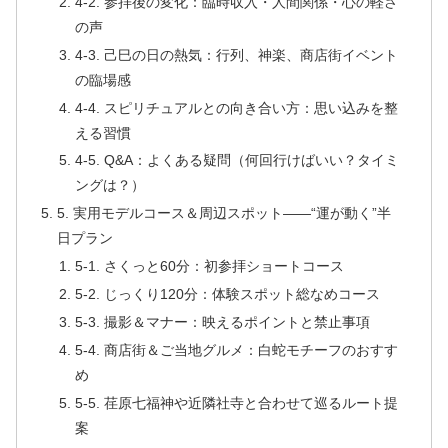
4-2. 参拝後の変化：臨時収入・人間関係・心の軽さ
の声
4-3. 己巳の日の熱気：行列、神楽、商店街イベント
の臨場感
4-4. スピリチュアルとの向き合い方：思い込みを整
える習慣
4-5. Q&A：よくある疑問（何回行けばいい？タイミ
ングは？）
5. 実用モデルコース＆周辺スポット――“運が動く”半
日プラン
5-1. さくっと60分：初参拝ショートコース
5-2. じっくり120分：体験スポット総なめコース
5-3. 撮影＆マナー：映えるポイントと禁止事項
5-4. 商店街＆ご当地グルメ：白蛇モチーフのおすす
め
5-5. 荏原七福神や近隣社寺と合わせて巡るルート提
案