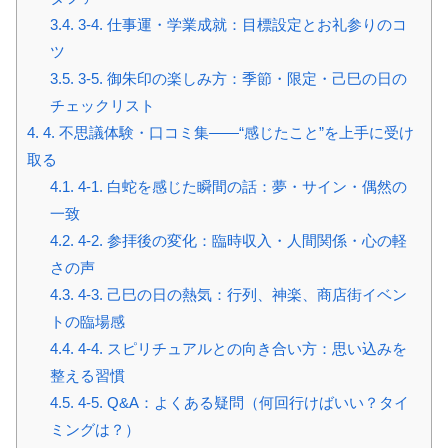
3.4.
3-4. 仕事運・学業成就：目標設定とお礼参りのコ
ツ
3.5.
3-5. 御朱印の楽しみ方：季節・限定・己巳の日の
チェックリスト
4.
4. 不思議体験・口コミ集――“感じたこと”を上手に受け
取る
4.1.
4-1. 白蛇を感じた瞬間の話：夢・サイン・偶然の
一致
4.2.
4-2. 参拝後の変化：臨時収入・人間関係・心の軽
さの声
4.3.
4-3. 己巳の日の熱気：行列、神楽、商店街イベン
トの臨場感
4.4.
4-4. スピリチュアルとの向き合い方：思い込みを
整える習慣
4.5.
4-5. Q&A：よくある疑問（何回行けばいい？タイ
ミングは？）