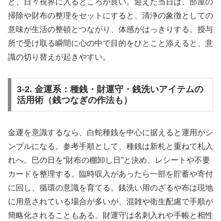
ど、日々視界に入るところが良い。迎えた当日は、部屋の
掃除や財布の整理をセットにすると、清浄の象徴としての
意味が生活の整頓とつながり、体感がはっきりする。授与
所で受け取る瞬間に心の中で目的をひとこと添えると、意
識の切り替えが起きやすい。
3-2. 金運系：種銭・財運守・銭洗いアイテムの
活用術（銭つなぎの作法も）
金運を意識するなら、白蛇種銭を中心に据えると運用がシ
ンプルになる。参考手順として、種銭は新札と重ねて札入
れへ。巳の日を“財布の棚卸し日”と決め、レシートや不要
カードを整理する。臨時収入があったら一部を貯蓄や寄付
に回し、循環の意識を育てる。銭洗い用のざるや布は現地
に用意されている場合が多いが、混雑や衛生配慮で手順が
簡略化されることもある。財運守は名刺入れや手帳と相性