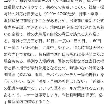
12分）。都営浅草線のA3方面から商店街を抜けるルート
は道標がわかりやすく、初めてでも迷いにくい。社務・授
与所の対応は目安として9:00〜17:00だが、行事・季節・
混雑状況で前後することがあるため、出発前に最新の公式
案内を確認しておきたい。境内は住宅街に溶け込む落ち着
いた空気で、檜の大鳥居と白蛇の意匠が訪れる人を迎え
る。混雑は正月三が日、12日に一度の「巳の日」、60日
に一度の「己巳の日」に集中しやすい。待ち時間は天候や
頒布内容で変動し、短時間で進む日もあれば長時間に及ぶ
場合もある。整列や入場締切、導線の切替などは当日の掲
示と係の指示が最終決定となるため、無理のない計画と体
調管理（飲み物、雨具、モバイルバッテリー等の携行）を
心がけたい。なお「深夜・早朝の整列はしない」「近隣へ
の配慮を徹底する」といった基本ルールが示されることも
あるので、マナーは厳守しよう。※社務時間は“目安”。必
ず最新案内で確認すること。