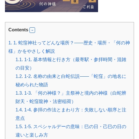
Contents
1.
1. 蛇窪神社ってどんな場所？――歴史・場所・「何の神
様」かをやさしく解説
1.1.
1-1. 基本情報と行き方（最寄駅・参拝時間・混雑
の目安）
1.2.
1-2. 名称の由来と白蛇伝説――「蛇窪」の地名に
秘められた物語
1.3.
1-3. 「何の神様？」主祭神と境内の神様（白蛇辨
財天・蛇窪龍神・法密稲荷）
1.4.
1-4. 参拝の作法とまわり方：失敗しない順序と注
意点
1.5.
1-5. スペシャルデーの意味：巳の日・己巳の日の
違いと楽しみ方