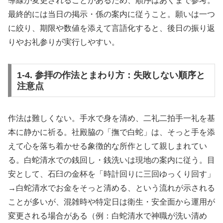
導線が変更されることがあるため、順序はあくまで参考。
最終的には当日の掲示・係の案内に従うこと。願いは一つ
に絞り、期限や数値を添えて言語化すると、後日の振り返
りやお礼参りが実行しやすい。
1-4. 参拝の作法とまわり方：失敗しない順序と
注意点
作法は難しくない。手水で身を清め、二礼二拍手一礼を基
本に静かに祈る。社殿脇の「撫で白蛇」は、そっと手を添
えて心を落ち着かせる象徴的な所作として親しまれてい
る。白蛇清水での銭回し・銭洗いは現地の案内に従う。目
安として、石臼の金杯を「時計回りに三回ゆっくり回す」
→白蛇清水でお金をそっと清める、という流れが示される
ことが多いが、混雑時や特定日は衛生・安全面から運用が
変更される場合がある（例：白蛇清水で神職が洗い清め