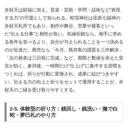
弁財天は財福に加え、音楽・芸術・学問・話術など“表現
する力”の守護として知られる。蛇窪神社は荏原七福神の
弁財天札所でもあり、創作や舞台、営業や接客といっ
た“伝える仕事”と相性が良い。良縁祈願なら、相手に求め
る条件を並べるより、自分が与えられることを一つ決める
のが近道だ。商売なら「今月、既存客の課題を三件解決」
「次の発表は三日前に完成」など、期限と数値を添えた宣
言が効く。参拝後、一時間だけ“仕上げ”に集中する習慣を
つくれば、祈りが行動に変換され、成果に結びつきやす
い。伝える力の向上と祈りをセットで運用することが、弁
財天のご縁を受け取りやすくする。
2-5. 体験型の祈り方：銭回し・銭洗い・撫で白
蛇・夢巳札のやり方