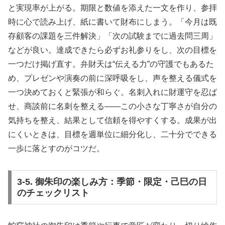
と実現率が上がる。期限と数値を添えた一文を作り、参拝
時に心で読み上げ、紙に書いて財布にしまう。「今月は既
存顧客の課題を三件解決」「次の試験までに過去問三周」
などが良い。達成できたら必ずお礼参りをし、次の目標を
一つだけ掲げ直す。弁財天は“伝える力”の守護でもあるた
め、プレゼンや演奏の前に深呼吸をし、声を整える儀式を
一つ決めておくと緊張が和らぐ。名刺入れに財運守を忍ば
せ、商談前に名刺を整える――この小さな丁寧さが自分の
気持ちを整え、結果として信頼を得やすくする。成果が出
にくいときは、目標を週単位に細分化し、二十分でできる
一歩に落とすのがコツだ。
3-5. 御朱印の楽しみ方：季節・限定・己巳の日
のチェックリスト