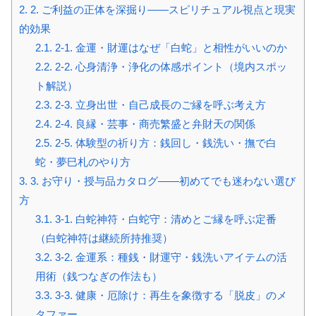
2.
2. ご利益の正体を深掘り――スピリチュアル視点と現実
的効果
2.1.
2-1. 金運・財運はなぜ「白蛇」と相性がいいのか
2.2.
2-2. 心身清浄・浄化の体感ポイント（境内スポッ
ト解説）
2.3.
2-3. 立身出世・自己成長のご縁を呼ぶ考え方
2.4.
2-4. 良縁・芸事・商売繁盛と弁財天の関係
2.5.
2-5. 体験型の祈り方：銭回し・銭洗い・撫で白
蛇・夢巳札のやり方
3.
3. お守り・授与品カタログ――初めてでも迷わない選び
方
3.1.
3-1. 白蛇神符・白蛇守：清めとご縁を呼ぶ定番
（白蛇神符は継続所持推奨）
3.2.
3-2. 金運系：種銭・財運守・銭洗いアイテムの活
用術（銭つなぎの作法も）
3.3.
3-3. 健康・厄除け：再生を象徴する「脱皮」のメ
タファー