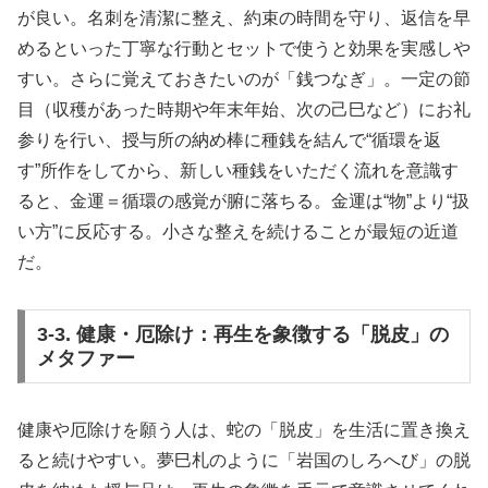
が良い。名刺を清潔に整え、約束の時間を守り、返信を早
めるといった丁寧な行動とセットで使うと効果を実感しや
すい。さらに覚えておきたいのが「銭つなぎ」。一定の節
目（収穫があった時期や年末年始、次の己巳など）にお礼
参りを行い、授与所の納め棒に種銭を結んで“循環を返
す”所作をしてから、新しい種銭をいただく流れを意識す
ると、金運＝循環の感覚が腑に落ちる。金運は“物”より“扱
い方”に反応する。小さな整えを続けることが最短の近道
だ。
3-3. 健康・厄除け：再生を象徴する「脱皮」の
メタファー
健康や厄除けを願う人は、蛇の「脱皮」を生活に置き換え
ると続けやすい。夢巳札のように「岩国のしろへび」の脱