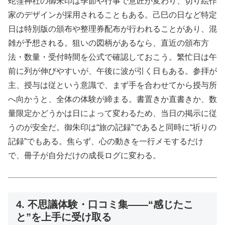
蛇窪神社の御朱印は季節や行事で意匠が変わり、切り絵作
家のデザインが採用されることもある。己巳の日など特定
日は特別版の頒布や整理券配布が行われることがあり、混
雑が予想される。狙いの図柄があるなら、直近の頒布方
法・数量・受付時間を公式で確認しておこう。繁忙日は午
前に列が伸びやすいが、午後に波が引く日もある。参拝が
主、授与は従という意識で、まず手を合わせてから授与所
へ向かうと、全体の体験が締まる。書置きか直書きか、数
量限定かどうかは日によって変わるため、当日の掲示に従
うのが安全だ。御朱印は“旅の記録”であると同時に“祈りの
記録”でもある。焦らず、心の動きを一行メモするだけ
で、冊子が自分だけの成長ログに変わる。
4. 不思議体験・口コミ集――“感じたこ
と”を上手に受け取る