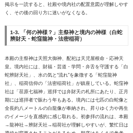
掲示を一読すると、社殿や境内社の配置意図が理解しやす
く、その後の回り方に迷いがなくなる。
1-3. 「何の神様？」主祭神と境内の神様（白蛇
辨財天・蛇窪龍神・法密稲荷）
本殿の主祭神は天照大御神、配祀は天児屋根命・応神天
皇。境内社には、財福・芸道・学問・弁舌を守護する「白
蛇辨財天社」、水の気と“流れ”を象徴する「蛇窪龍神
社」、稲荷信仰の「法密稲荷社」が鎮座している。蛇窪神
社は「荏原七福神」巡拝では弁財天の札所にあたり、正月
期には巡拝者で賑わう年もある。境内には七匹の白蛇像と
全長約八メートルの白龍像が奉納され、昇りゆく力や再生
のイメージを直感的に感じ取れる。初参拝の流れは、本殿
→龍神社→辨財天社→稲荷社が理解しやすいが、繁忙日は