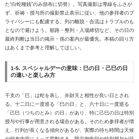
た“白蛇種銭”のみ頒布に切替）。写真撮影は導線をふさが
ず、祈祷・授与所の撮影禁止表示に従い、他の参拝者のプ
ライバシーにも配慮する。列の離脱・合流はトラブルのも
となので避けよう。順路・整列・入場締切など、その日の
最終判断は当日の掲示・係の案内が最優先。本稿の回り方
はあくまで参考と理解してほしい。
1-5. スペシャルデーの意味：巳の日・己巳の日
の違いと楽しみ方
干支の「巳」は蛇を表し、弁財天と相性が良い日とされ
る。十二日に一度巡る「巳の日」と、六十日に一度巡る
「己巳（つちのとみ）の日」があり、特に己巳の日は特別
授与や行事が用意される場合がある。そのため参拝者が増
え、行列が長くなる傾向があるが、実際の待ち時間は天候
や頒布内容によって変動する。限定御朱印や特別授与が目