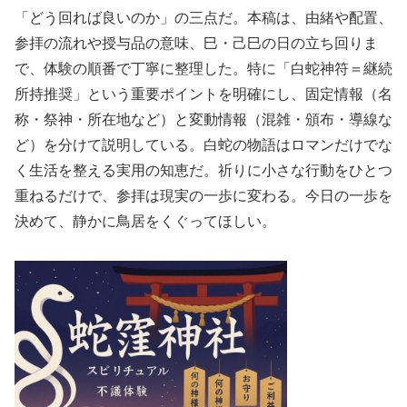
「どう回れば良いのか」の三点だ。本稿は、由緒や配置、
参拝の流れや授与品の意味、巳・己巳の日の立ち回りま
で、体験の順番で丁寧に整理した。特に「白蛇神符＝継続
所持推奨」という重要ポイントを明確にし、固定情報（名
称・祭神・所在地など）と変動情報（混雑・頒布・導線な
ど）を分けて説明している。白蛇の物語はロマンだけでな
く生活を整える実用の知恵だ。祈りに小さな行動をひとつ
重ねるだけで、参拝は現実の一歩に変わる。今日の一歩を
決めて、静かに鳥居をくぐってほしい。