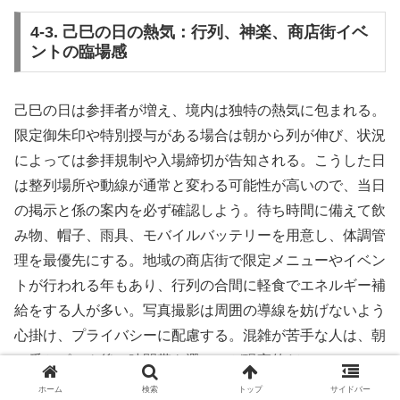
4-3. 己巳の日の熱気：行列、神楽、商店街イベ
ントの臨場感
己巳の日は参拝者が増え、境内は独特の熱気に包まれる。
限定御朱印や特別授与がある場合は朝から列が伸び、状況
によっては参拝規制や入場締切が告知される。こうした日
は整列場所や動線が通常と変わる可能性が高いので、当日
の掲示と係の案内を必ず確認しよう。待ち時間に備えて飲
み物、帽子、雨具、モバイルバッテリーを用意し、体調管
理を最優先にする。地域の商店街で限定メニューやイベン
トが行われる年もあり、行列の合間に軽食でエネルギー補
給をする人が多い。写真撮影は周囲の導線を妨げないよう
心掛け、プライバシーに配慮する。混雑が苦手な人は、朝
一番かピーク後の時間帯を選ぶのが現実的だ。
ホーム
検索
トップ
サイドバー