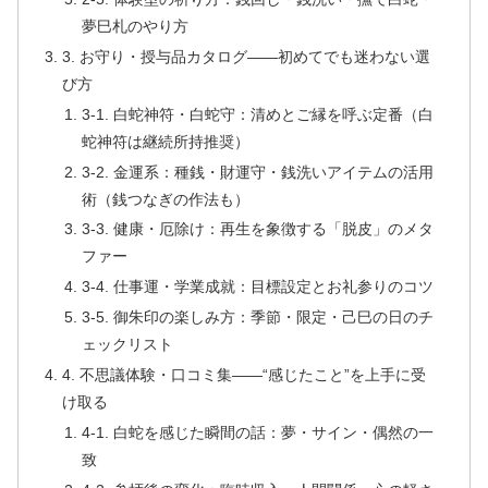
夢巳札のやり方
3. お守り・授与品カタログ――初めてでも迷わない選
び方
3-1. 白蛇神符・白蛇守：清めとご縁を呼ぶ定番（白
蛇神符は継続所持推奨）
3-2. 金運系：種銭・財運守・銭洗いアイテムの活用
術（銭つなぎの作法も）
3-3. 健康・厄除け：再生を象徴する「脱皮」のメタ
ファー
3-4. 仕事運・学業成就：目標設定とお礼参りのコツ
3-5. 御朱印の楽しみ方：季節・限定・己巳の日のチ
ェックリスト
4. 不思議体験・口コミ集――“感じたこと”を上手に受
け取る
4-1. 白蛇を感じた瞬間の話：夢・サイン・偶然の一
致