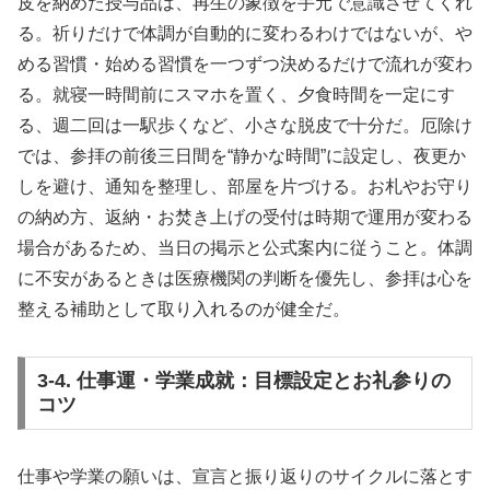
皮を納めた授与品は、再生の象徴を手元で意識させてくれ
る。祈りだけで体調が自動的に変わるわけではないが、や
める習慣・始める習慣を一つずつ決めるだけで流れが変わ
る。就寝一時間前にスマホを置く、夕食時間を一定にす
る、週二回は一駅歩くなど、小さな脱皮で十分だ。厄除け
では、参拝の前後三日間を“静かな時間”に設定し、夜更か
しを避け、通知を整理し、部屋を片づける。お札やお守り
の納め方、返納・お焚き上げの受付は時期で運用が変わる
場合があるため、当日の掲示と公式案内に従うこと。体調
に不安があるときは医療機関の判断を優先し、参拝は心を
整える補助として取り入れるのが健全だ。
3-4. 仕事運・学業成就：目標設定とお礼参りの
コツ
仕事や学業の願いは、宣言と振り返りのサイクルに落とす