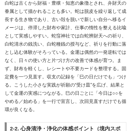
白蛇は古くから財福・豊穣・知恵の象徴とされ、弁財天の
眷属として描かれることも多い。蛇は脱皮を繰り返して成
長する生き物であり、古い殻を脱いで新しい自分へ移るイ
メージは、停滞した財布や家計、仕事の惰性を整える比喩
として実感しやすい。蛇窪神社では白蛇辨財天への祈り、
白蛇清水の銭洗い、白蛇種銭の授与など、祈りを行動に落
とし込む体験がそろっている。金運は偶然の一発逆転では
なく、日々の使い方と片づけ方の改善で体感が育つ。ま
ず、財布を軽くし、レシートや不要カードを整理する。固
定費を一つ見直す。収支の記録を「巳の日だけでも」つけ
る。こうした小さな実践が祈願の“受け皿”を広げ、結果と
して金運の実感につながる。巳の日ごとに「今日は○○を
やめる／始める」を一行で宣言し、次回見直すだけでも循
環が良くなる。
2-2. 心身清浄・浄化の体感ポイント（境内スポ