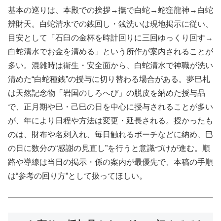
基本の巡りは、本殿での挨拶→撫で白蛇→蛇窪龍神→白蛇
辨財天。白蛇清水での銭回し・銭洗いは現地掲示に従い、
目安として「石臼の金杯を時計回りに三回ゆっくり回す→
白蛇清水でお金を清める」という所作が案内されることが
多い。混雑時は衛生・安全面から、白蛇清水で神職が洗い
清めた“白蛇種銭”の授与に切り替わる場合がある。夢巳札
は天然記念物「岩国のしろへび」の脱皮を納めた授与品
で、正月期や巳・己巳の日を中心に授与されることが多い
が、年により日程や方法は変更・延長される。授かったも
のは、財布や名刺入れ、毎日触れるポーチなどに納め、巳
の日に数分の“感謝の見直し”を行うと意識づけが進む。順
路や導線は当日の掲示・係の案内が最優先で、本稿の手順
は“参考の回り方”として扱ってほしい。