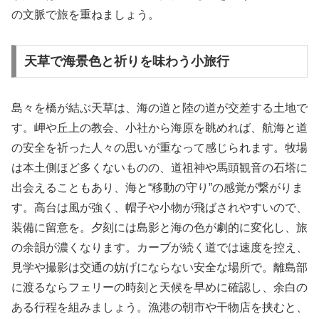
の文脈で旅を重ねましょう。
天草で海景色と祈りを味わう小旅行
島々を橋が結ぶ天草は、海の道と陸の道が交差する土地で
す。岬や丘上の教会、小社から海原を眺めれば、航海と道
の安全を祈った人々の思いが重なって感じられます。牧場
は本土側ほど多くないものの、道祖神や馬頭観音の石塔に
出会えることもあり、海と“移動の守り”の感覚が繋がりま
す。高台は風が強く、帽子や小物が飛ばされやすいので、
装備に留意を。夕刻には島影と海の色が劇的に変化し、旅
の余韻が濃くなります。カーブが続く道では速度を控え、
見学や撮影は交通の妨げにならない安全な場所で。離島部
に渡るならフェリーの時刻と天候を早めに確認し、余白の
ある行程を組みましょう。漁港の朝市や干物店を挟むと、