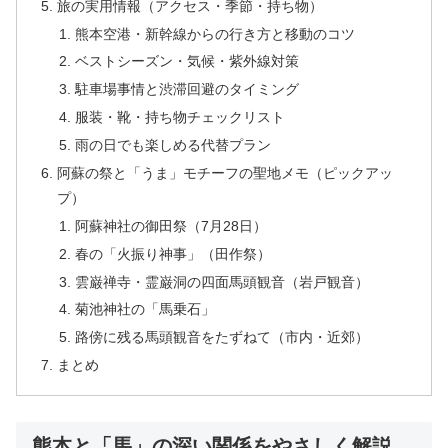
旅の実用情報（アクセス・季節・持ち物）
熊本空港・新幹線からの行き方と移動のコツ
ベストシーズン・気候・紫外線対策
駐車場事情と渋滞回避のタイミング
服装・靴・持ち物チェックリスト
雨の日でも楽しめる代替プラン
阿蘇の祭と「うま」モチーフの聖地メモ（ピックアッ
プ）
阿蘇神社の御田祭（7月28日）
春の「火振り神事」（田作祭）
雲巌禅寺・霊巌洞の四面馬頭観音（岩戸観音）
菊池神社の「馬乗石」
路傍に残る馬頭観音をたずねて（市内・近郊）
まとめ
熊本と「馬」の深い関係をやさしく解説