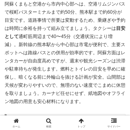
阿蘇くまもと空港から市内中心部へは、空港リムジンバス
で桜町バスターミナルまで約50分、熊本駅まで約60分が
目安です。道路事情で所要は変動するため、乗継ぎや予約
は時間に余裕を持って組み立てましょう。タクシーは
目安
として
通町筋周辺まで40〜45分（交通状況により増
減）。新幹線の熊本駅から中心部は市電が便利で、主要ス
ポットへは路線バスとの併用が効率的です。阿蘇方面はレ
ンタカーが自由度高めですが、週末や観光シーズンは渋滞
や駐車待ちが発生します。燃料とトイレの目安を早めに確
保し、暗くなる前に外輪山を抜ける計画が安全。山間部は
天候が変わりやすいので、無理のない速度でこまめに休憩
を取りましょう。カーナビ任せにせず、紙地図やオフライ
ン地図の用意も安心材料になります。
ベストシーズン・気候・紫外線対策
ホーム
検索
トップ
サイドバー