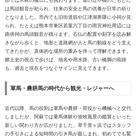
部では木材の搬出にも携わります。道の辻や橋のたもとに
は馬頭観音が祀られ、往来の安全と馬の供養が日常の祈り
となりました。市内でも旧街道筋や江津湖界隈に小祠が見
られ、たとえば熊本市東区若葉六丁目の雨宮神社周辺には
路傍祠の馬頭観音が残ります。石仏の配置や刻字を読み解
きながら歩くと、地形と道路網が人と馬の動線をどう支え
てきたかが、具体的な場所の重みを伴って理解できます。
郷土史の視点で歩けば、地名や用水路、古い橋脚の痕跡
も、過去と現在をつなぐサインに見えてきます。
軍馬・農耕馬の時代から観光・レジャーへ
近代以降、馬の役割は軍馬や農耕・荷役から機械へと交代
しましたが、阿蘇では乗馬体験や放牧風景の鑑賞といった
新しい関わり方が広がりました。草千里ヶ浜ではスタッフ
の手引きによる短時間の引き馬が親しまれ、初めてでも緊