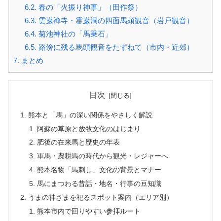
6.2.
春の「火振り神事」（田作祭）
6.3.
雲巌禅寺・霊巌洞の四面馬頭観音（岩戸観音）
6.4.
菊池神社の「馬乗石」
6.5.
路傍に残る馬頭観音をたずねて（市内・近郊）
7.
まとめ
目次
熊本と「馬」の深い関係をやさしく解説
阿蘇の草原と放牧文化のはじまり
肥後の在来馬と歴史の年表
軍馬・農耕馬の時代から観光・レジャーへ
熊本名物「馬刺し」文化の背景とマナー
馬にまつわる昔話・地名・行事の豆知識
うまの神さまを祀るスポット案内（エリア別）
熊本市内で回りやすい参拝ルート