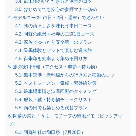
3.4.
御朱印のいただき方と保管のコツ
3.5.
はじめてでも安心の参拝マナーQ&A
4.
モデルコース（1日・2日・週末）で迷わない
4.1.
朝の清々しさを味わう半日コース
4.2.
阿蘇の絶景＋社寺の王道1日コース
4.3.
家族でゆったり安全第一のプラン
4.4.
乗馬体験とセットで楽しむ週末旅
4.5.
御朱印を効率よく集める回り方
5.
旅の実用情報（アクセス・季節・持ち物）
5.1.
熊本空港・新幹線からの行き方と移動のコツ
5.2.
ベストシーズン・気候・紫外線対策
5.3.
駐車場事情と渋滞回避のタイミング
5.4.
服装・靴・持ち物チェックリスト
5.5.
雨の日でも楽しめる代替プラン
6.
阿蘇の祭と「うま」モチーフの聖地メモ（ピックアッ
プ）
6.1.
阿蘇神社の御田祭（7月28日）