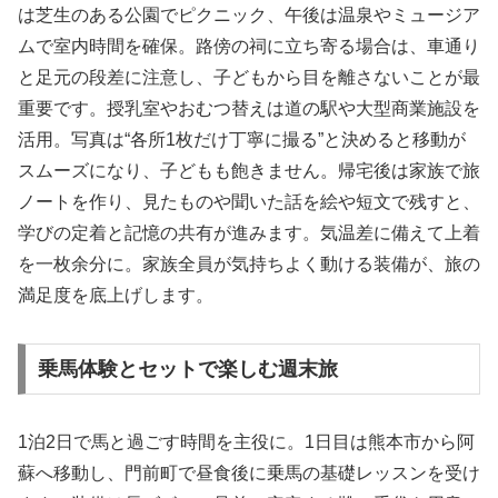
は芝生のある公園でピクニック、午後は温泉やミュージア
ムで室内時間を確保。路傍の祠に立ち寄る場合は、車通り
と足元の段差に注意し、子どもから目を離さないことが最
重要です。授乳室やおむつ替えは道の駅や大型商業施設を
活用。写真は“各所1枚だけ丁寧に撮る”と決めると移動が
スムーズになり、子どもも飽きません。帰宅後は家族で旅
ノートを作り、見たものや聞いた話を絵や短文で残すと、
学びの定着と記憶の共有が進みます。気温差に備えて上着
を一枚余分に。家族全員が気持ちよく動ける装備が、旅の
満足度を底上げします。
乗馬体験とセットで楽しむ週末旅
1泊2日で馬と過ごす時間を主役に。1日目は熊本市から阿
蘇へ移動し、門前町で昼食後に乗馬の基礎レッスンを受け