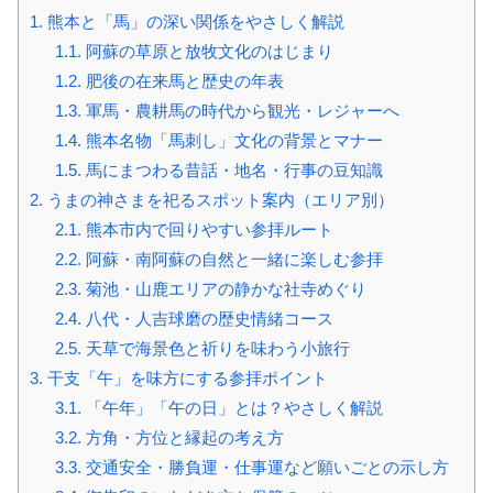
1.
熊本と「馬」の深い関係をやさしく解説
1.1.
阿蘇の草原と放牧文化のはじまり
1.2.
肥後の在来馬と歴史の年表
1.3.
軍馬・農耕馬の時代から観光・レジャーへ
1.4.
熊本名物「馬刺し」文化の背景とマナー
1.5.
馬にまつわる昔話・地名・行事の豆知識
2.
うまの神さまを祀るスポット案内（エリア別）
2.1.
熊本市内で回りやすい参拝ルート
2.2.
阿蘇・南阿蘇の自然と一緒に楽しむ参拝
2.3.
菊池・山鹿エリアの静かな社寺めぐり
2.4.
八代・人吉球磨の歴史情緒コース
2.5.
天草で海景色と祈りを味わう小旅行
3.
干支「午」を味方にする参拝ポイント
3.1.
「午年」「午の日」とは？やさしく解説
3.2.
方角・方位と縁起の考え方
3.3.
交通安全・勝負運・仕事運など願いごとの示し方