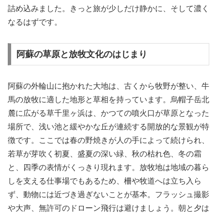
詰め込みました。きっと旅が少しだけ静かに、そして濃く
なるはずです。
阿蘇の草原と放牧文化のはじまり
阿蘇の外輪山に抱かれた大地は、古くから牧野が整い、牛
馬の放牧に適した地形と草相を持っています。烏帽子岳北
麓に広がる草千里ヶ浜は、かつての噴火口が草原となった
場所で、浅い池と緩やかな丘が連続する開放的な景観が特
徴です。ここでは春の野焼きが人の手によって続けられ、
若草が芽吹く初夏、盛夏の深い緑、秋の枯れ色、冬の霜
と、四季の表情がくっきり現れます。放牧地は地域の暮ら
しを支える仕事場でもあるため、柵や牧道へは立ち入ら
ず、動物には近づき過ぎないことが基本。フラッシュ撮影
や大声、無許可のドローン飛行は避けましょう。朝と夕は