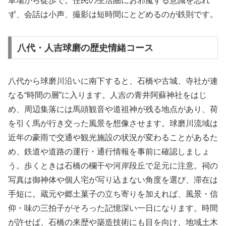
車場から徒歩で。住民の生活圏にお邪魔する意識を忘れ
ず、会話は小声、撮影は短時間にとどめるのが鉄則です。
八代・人吉球磨の歴史情緒コース
八代から球磨川沿いに南下すると、石橋や古城、寺社が連
なる“時間の層”に入ります。人吉の青井阿蘇神社をはじ
め、周辺集落には馬頭観音や道祖神が残る地点があり、荷
を引く馬が行き交った風景を想像させます。球磨川流域は
近年の豪雨で交通や観光施設の状況が変わることがあるた
め、鉄道や道路の運行・通行情報を事前に確認しましょ
う。歩くときは石橋の欄干や河岸段丘で足元に注意。祠の
写真は御神体や個人宅が写り込まない角度を選び、滞在は
手短に。蔵元や郷土菓子の立ち寄りを加えれば、風景・信
仰・味の三拍子がそろった記憶深い一日になります。時間
が許せば、石橋の来歴や築造技術にも目を向け、地域土木