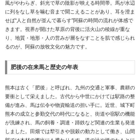
風がやわらぎ、斜光で草の陰影が映える時間帯。馬が水辺
に列をなし草を噛む音まで聞こえることがあり、耳を澄ま
せば“人と自然が並んで暮らす”阿蘇の時間の流れが体感で
きます。視界が開けた草原の背後に活火山の稜線が重な
り、地質・地形・人の営みが層をなすことを肌で感じられ
るのが、阿蘇の放牧文化の魅力です。
肥後の在来馬と歴史の年表
熊本は古く「肥後」と呼ばれ、九州の交通と軍事、農耕の
要衝として栄えました。古代から中世にかけては駅路の整
備が進み、馬は伝令や物資輸送の担い手に。近世、城下町
熊本の成立と参勤交代の時代になると、街道や宿駅の機能
が洗練され、馬の飼養・調達・蹄鉄など関連の生業も発達
しました。田畑では犂引きや脱穀の動力として働き、山間