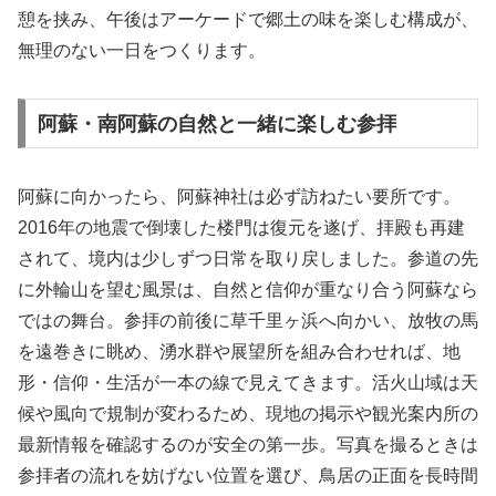
憩を挟み、午後はアーケードで郷土の味を楽しむ構成が、
無理のない一日をつくります。
阿蘇・南阿蘇の自然と一緒に楽しむ参拝
阿蘇に向かったら、阿蘇神社は必ず訪ねたい要所です。
2016年の地震で倒壊した楼門は復元を遂げ、拝殿も再建
されて、境内は少しずつ日常を取り戻しました。参道の先
に外輪山を望む風景は、自然と信仰が重なり合う阿蘇なら
ではの舞台。参拝の前後に草千里ヶ浜へ向かい、放牧の馬
を遠巻きに眺め、湧水群や展望所を組み合わせれば、地
形・信仰・生活が一本の線で見えてきます。活火山域は天
候や風向で規制が変わるため、現地の掲示や観光案内所の
最新情報を確認するのが安全の第一歩。写真を撮るときは
参拝者の流れを妨げない位置を選び、鳥居の正面を長時間