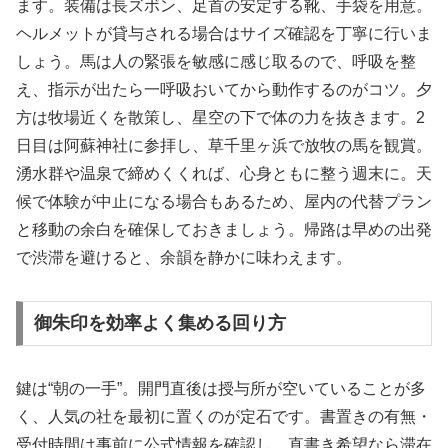
ます。装備は長ズボン、足首の安定する靴、手袋を用意。
ヘルメットが貸与される場合はサイズ確認を丁寧に行いま
しょう。馬は人の緊張を敏感に感じ取るので、呼吸を整
え、指示が出たら一呼吸おいてから動作するのがコツ。夕
方は牧場近くを散策し、星空の下で体の力を抜きます。2
日目は阿蘇神社に参拝し、草千里ヶ浜で放牧の馬を観賞。
湧水群や温泉で締めくくれば、心身ともに整う週末に。天
候で体験が中止になる場合もあるため、屋内の代替プラン
と移動の余白を確保しておきましょう。帰路は早めの出発
で渋滞を避けると、余韻を静かに味わえます。
御朱印を効率よく集める回り方
鍵は“朝の一手”。開門直後は授与所が空いていることが多
く、人気の社を最初に置くのが定石です。書置きの有無・
受付時間は事前に公式情報を確認し、直書き希望なら滞在