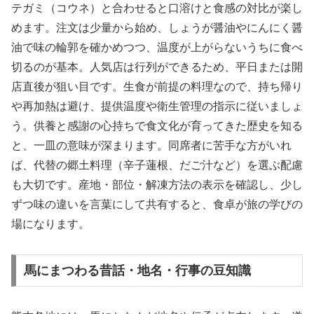
テガミ（コウネ）と合わせると口溶けと食感の対比が楽し
めます。注文は少量から始め、しょうが醤油やにんにく醤
油で味の輪郭を確かめつつ、温度が上がらないうちに食べ
切るのが基本。人気店は行列ができるため、平日または開
店直後が狙い目です。生食が前提の料理なので、持ち帰り
や再加熱は避け、提供温度や衛生管理の指示に従いましょ
う。供養と感謝の心持ちで食文化が育ってきた歴史を知る
と、一皿の意味が深まります。同席者に苦手な方がいれ
ば、代替の郷土料理（辛子蓮根、だご汁など）を選ぶ配慮
も大切です。産地・部位・解凍方法の表示を確認し、少し
ずつ味の違いを言葉にして共有すると、食卓が旅の学びの
場になります。
馬にまつわる昔話・地名・行事の豆知識