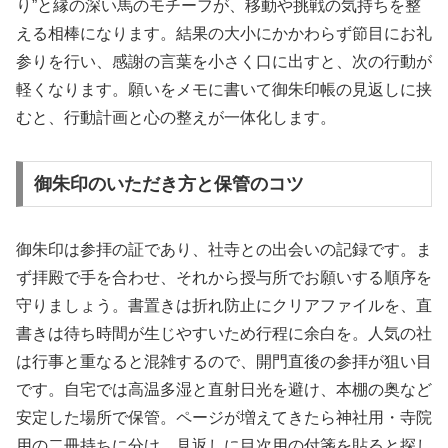
り”と縁の深い馬のモチーフが、移動や挑戦の気持ちを整
える相棒になります。結果の大小にかかわらず節目にお礼
参りを行い、感謝の言葉を小さく口に出すと、次の行動が
軽くなります。願いをメモに書いて御朱印帳の見返しに挟
むと、行動計画と心の整えが一体化します。
御朱印のいただき方と保管のコツ
御朱印は参拝の証であり、社寺との出会いの記録です。ま
ず拝殿で手を合わせ、それから授与所でお願いする順序を
守りましょう。書置きは折れ防止にクリアファイルを、直
書きは待ち時間が生じやすいため行程に余白を。人気の社
は行事と重なると混雑するので、開門直後の参拝が狙い目
です。自宅では高温多湿と直射日光を避け、本棚の奥など
安定した場所で保管。ページが増えてきたら神社用・寺院
用の二冊持ちに分け、見返しに目次用の付箋を貼ると探し