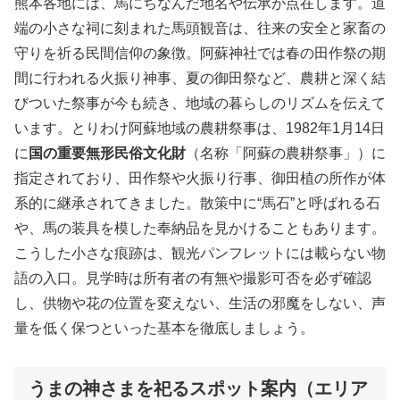
熊本各地には、馬にちなんだ地名や伝承が点在します。道
端の小さな祠に刻まれた馬頭観音は、往来の安全と家畜の
守りを祈る民間信仰の象徴。阿蘇神社では春の田作祭の期
間に行われる火振り神事、夏の御田祭など、農耕と深く結
びついた祭事が今も続き、地域の暮らしのリズムを伝えて
います。とりわけ阿蘇地域の農耕祭事は、1982年1月14日
に
国の重要無形民俗文化財
（名称「阿蘇の農耕祭事」）に
指定されており、田作祭や火振り行事、御田植の所作が体
系的に継承されてきました。散策中に“馬石”と呼ばれる石
や、馬の装具を模した奉納品を見かけることもあります。
こうした小さな痕跡は、観光パンフレットには載らない物
語の入口。見学時は所有者の有無や撮影可否を必ず確認
し、供物や花の位置を変えない、生活の邪魔をしない、声
量を低く保つといった基本を徹底しましょう。
うまの神さまを祀るスポット案内（エリア