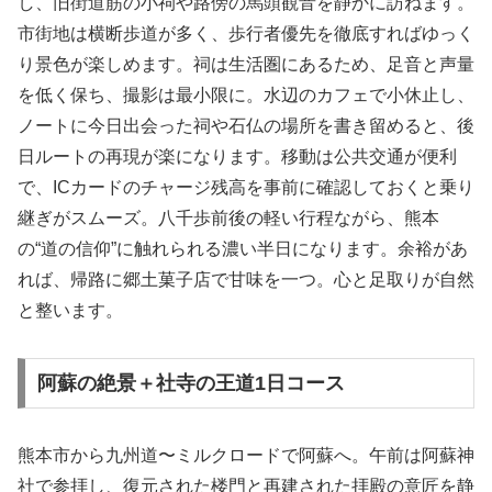
し、旧街道筋の小祠や路傍の馬頭観音を静かに訪ねます。
市街地は横断歩道が多く、歩行者優先を徹底すればゆっく
り景色が楽しめます。祠は生活圏にあるため、足音と声量
を低く保ち、撮影は最小限に。水辺のカフェで小休止し、
ノートに今日出会った祠や石仏の場所を書き留めると、後
日ルートの再現が楽になります。移動は公共交通が便利
で、ICカードのチャージ残高を事前に確認しておくと乗り
継ぎがスムーズ。八千歩前後の軽い行程ながら、熊本
の“道の信仰”に触れられる濃い半日になります。余裕があ
れば、帰路に郷土菓子店で甘味を一つ。心と足取りが自然
と整います。
阿蘇の絶景＋社寺の王道1日コース
熊本市から九州道〜ミルクロードで阿蘇へ。午前は阿蘇神
社で参拝し、復元された楼門と再建された拝殿の意匠を静