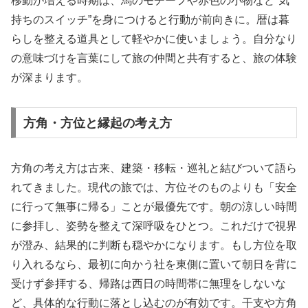
移動が増える時期は、馬のモチーフや赤色の小物など“気
持ちのスイッチ”を身につけると行動が前向きに。暦は暮
らしを整える道具として軽やかに使いましょう。自分なり
の意味づけを言葉にして旅の仲間と共有すると、旅の体験
が深まります。
方角・方位と縁起の考え方
方角の考え方は古来、建築・移転・巡礼と結びついて語ら
れてきました。現代の旅では、方位そのものよりも「安全
に行って無事に帰る」ことが最優先です。朝の涼しい時間
に参拝し、姿勢を整えて深呼吸をひとつ。これだけで視界
が澄み、結果的に判断も穏やかになります。もし方位を取
り入れるなら、最初に向かう社を東側に置いて朝日を背に
受けず参拝する、帰路は西日の時間帯に無理をしないな
ど、具体的な行動に落とし込むのが有効です。干支や方角