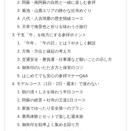
阿蘇・南阿蘇の自然と一緒に楽しむ参拝
菊池・山鹿エリアの静かな社寺めぐり
八代・人吉球磨の歴史情緒コース
天草で海景色と祈りを味わう小旅行
干支「午」を味方にする参拝ポイント
「午年」「午の日」とは？やさしく解説
方角・方位と縁起の考え方
交通安全・勝負運・仕事運など願いごとの示し方
御朱印のいただき方と保管のコツ
はじめてでも安心の参拝マナーQ&A
モデルコース（1日・2日・週末）で迷わない
朝の清々しさを味わう半日コース
阿蘇の絶景＋社寺の王道1日コース
家族でゆったり安全第一のプラン
乗馬体験とセットで楽しむ週末旅
御朱印を効率よく集める回り方