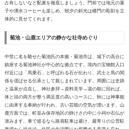
占有しないなど配慮を徹底しましょう。門前では地元の菓
子や湧水コーヒーも楽しめ、朝夕の斜光は楼門の彫刻を立
体的に見せてくれます。
菊池・山鹿エリアの静かな社寺めぐり
中世に名を馳せた菊池氏の本拠・菊池市は、城下の高台に
鎮座する菊池神社が中心的な拠点です。境内の宝物館入口
付近には「馬乗石」と呼ばれる石が伝わり、武士と馬の関
係を偲ばせる伝承として親しまれています。周囲には史跡
と温泉が点在し、神社参拝→資料見学→湯の順に回れば、
体と頭の両方が整う満足度の高いコースに。秋には神事能
に由来する奉納が行われ、古い芸能の空気が漂います。山
鹿方面では、町並み保存地区の静けさの中に小祠や石仏が
潜みます。車で巡るなら路肩駐車は避け、最寄りの公営駐