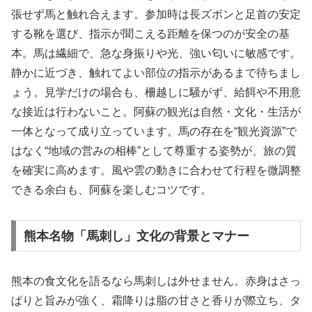
張せず馬と触れ合えます。参加時は長ズボンと足首の安定
する靴を選び、指示が聞こえる距離を保つのが安全の基
本。馬は繊細で、急な身振りや光、強い匂いに敏感です。
静かに近づき、触れてよい部位の指示があるまで待ちまし
ょう。見学だけの場合も、柵越しに騒がず、給餌や不用意
な接近は行わないこと。阿蘇の観光は自然・文化・生活が
一体となって成り立っています。馬の存在を“観光資源”で
はなく“地域の営みの相棒”として尊重する姿勢が、旅の質
を確実に高めます。風や雲の動きに合わせて行程を微調整
できる余白も、阿蘇を楽しむコツです。
熊本名物「馬刺し」文化の背景とマナー
熊本の食文化を語るなら馬刺しは外せません。赤身はさっ
ぱりと旨みが強く、霜降りは脂の甘さと香りが際立ち、タ