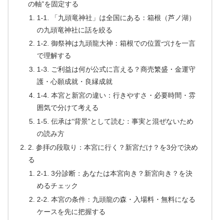
の軸”を固定する
1-1. 「九頭竜神社」は全国にある：箱根（芦ノ湖）
の九頭竜神社に話を絞る
1-2. 御祭神は九頭龍大神：箱根での位置づけを一言
で理解する
1-3. ご利益は何が公式に言える？商売繁盛・金運守
護・心願成就・良縁成就
1-4. 本宮と新宮の違い：行きやすさ・必要時間・雰
囲気で分けて考える
1-5. 伝承は“背景”として読む：事実と混ぜないため
の読み方
2. 参拝の段取り：本宮に行く？新宮だけ？を3分で決め
る
2-1. 3分診断：あなたは本宮向き？新宮向き？を決
めるチェック
2-2. 本宮の条件：九頭龍の森・入場料・無料になる
ケースを先に把握する