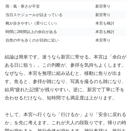
雨・風・寒さが不安
新宮寄り
当日スケジュールが詰まっている
新宮寄り
靴が歩きやすい（滑りにくい）
本宮も検討
時間に2時間以上の余白がある
本宮も検討
自然の中を歩くのが目的に近い
本宮寄り
結論は簡単です。迷うなら新宮に寄せる。本宮は「余白が
ある日に狙う」。この判断が、参拝を気持ちよくします。
なぜなら、本宮を無理に組み込むと、移動に焦りが出ま
す。焦ると、参拝が雑になり、写真を撮るのも雑になり、
結局“疲れた記憶”が残りやすい。逆に、新宮で丁寧に手を
合わせるだけなら、短時間でも満足度は上がります。
そして、本宮へ行くなら「行けるか」より「安全に戻れる
か」を先に考えます。これが大人の段取りです。帰りの時
間が崩れると、旅行全体が崩れます。神社参拝は、旅行を