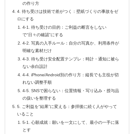
の作り方
4. 待ち受けは技術で差がつく：壁紙づくりの事故をゼ
ロにする
4-1. 待ち受けの目的：ご利益の断言をしない
で“日々の確認”にする
4-2. 写真の入手ルール：自分の写真か、利用条件が
明確な素材だけ
4-3. 待ち受け安全配置テンプレ：時計・通知に被ら
ない余白設計
4-4. iPhone/Android別の作り方：縦長でも主役が切
れない調整手順
4-5. SNSで困らない：位置情報・写り込み・授与品
の扱いを整理する
5. ご利益を“結果”に変える：参拝後に続く人がやって
いること
5-1. 心願成就：願いを一文にして、最小の一手に落
とす