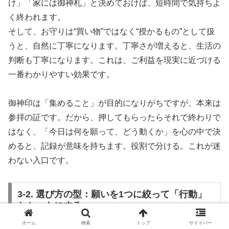
け」「家には御神札」と決めておけば、短時間で気持ちよ
く終われます。
そして、お守りは“買い物”ではなく“授かるもの”として扱
うと、自然に丁寧になります。丁寧さが増えると、生活の
判断も丁寧になります。これは、ご利益を現実に近づける
一番わかりやすい効果です。
御神印は「集めること」が目的になりがちですが、本来は
参拝の証です。だから、押してもらったらそれで終わりで
はなく、「今日は何を願って、どう動くか」を心の中で決
めると、記録が意味を持ちます。役割で分ける。これが迷
わない入口です。
3-2. 選び方の型：願いを1つに絞って「行動」
とセットにする
ホーム
検索
トップ
サイドバー