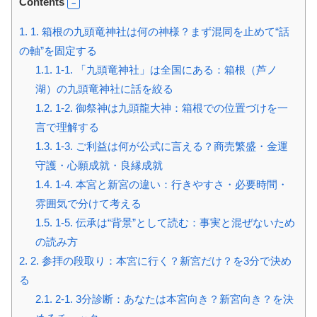
Contents
1.
1. 箱根の九頭竜神社は何の神様？まず混同を止めて“話
の軸”を固定する
1.1.
1-1. 「九頭竜神社」は全国にある：箱根（芦ノ
湖）の九頭竜神社に話を絞る
1.2.
1-2. 御祭神は九頭龍大神：箱根での位置づけを一
言で理解する
1.3.
1-3. ご利益は何が公式に言える？商売繁盛・金運
守護・心願成就・良縁成就
1.4.
1-4. 本宮と新宮の違い：行きやすさ・必要時間・
雰囲気で分けて考える
1.5.
1-5. 伝承は“背景”として読む：事実と混ぜないため
の読み方
2.
2. 参拝の段取り：本宮に行く？新宮だけ？を3分で決め
る
2.1.
2-1. 3分診断：あなたは本宮向き？新宮向き？を決