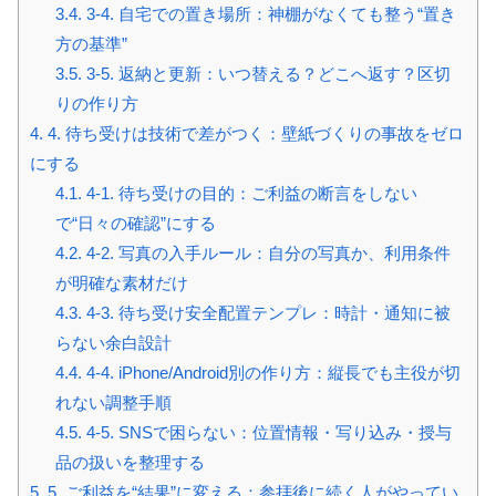
3.4.
3-4. 自宅での置き場所：神棚がなくても整う“置き
方の基準”
3.5.
3-5. 返納と更新：いつ替える？どこへ返す？区切
りの作り方
4.
4. 待ち受けは技術で差がつく：壁紙づくりの事故をゼロ
にする
4.1.
4-1. 待ち受けの目的：ご利益の断言をしない
で“日々の確認”にする
4.2.
4-2. 写真の入手ルール：自分の写真か、利用条件
が明確な素材だけ
4.3.
4-3. 待ち受け安全配置テンプレ：時計・通知に被
らない余白設計
4.4.
4-4. iPhone/Android別の作り方：縦長でも主役が切
れない調整手順
4.5.
4-5. SNSで困らない：位置情報・写り込み・授与
品の扱いを整理する
5.
5. ご利益を“結果”に変える：参拝後に続く人がやってい