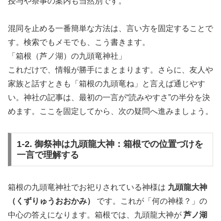
授与や祭事の案内も当然別です。
混同を止める一番簡単な方法は、言い方を固定することで
す。検索でもメモでも、こう書きます。
「箱根（芦ノ湖）の九頭竜神社」
これだけで、情報が勝手にまとまります。さらに、友人や
家族と話すときも「箱根の九頭竜ね」と言えば通じやす
い。神社の記事は、最初の一言が“読みやすさ”の半分を決
めます。ここを固定してから、次の疑問へ進みましょう。
1-2. 御祭神は九頭龍大神：箱根での位置づけを
一言で理解する
箱根の九頭竜神社でお祀りされている神様は
九頭龍大神
（くずりゅうおおかみ）
です。これが「何の神様？」の
中心の答えになります。箱根では、九頭龍大神が
芦ノ湖