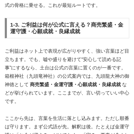
式の骨格に乗せる。これが最短ルートです。
1-3. ご利益は何が公式に言える？商売繁盛・金
運守護・心願成就・良縁成就
ご利益はネット上で表現が広がりやすく、強い言葉ほど目
立ちます。でも、嘘や盛りを避けて“安心して読める記
事”にするなら、土台は公式の言葉に置くのが一番です。
箱根神社（九頭竜神社）の公式案内では、九頭龍大神の御
神徳として
商売繁盛・金運守護・心願成就・良縁成就
な
どが挙げられています。ここまでが、言い切っていい中心
です。
ここから先は、言葉を生活に落とし込みます。ただし順番
は守ります。まず公式語が先。解釈は後。たとえば金運守