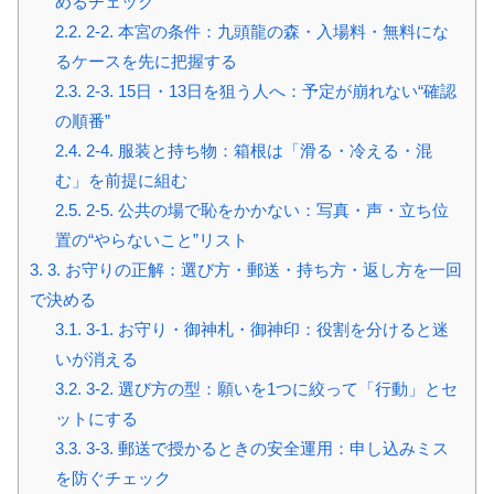
めるチェック
2.2.
2-2. 本宮の条件：九頭龍の森・入場料・無料にな
るケースを先に把握する
2.3.
2-3. 15日・13日を狙う人へ：予定が崩れない“確認
の順番”
2.4.
2-4. 服装と持ち物：箱根は「滑る・冷える・混
む」を前提に組む
2.5.
2-5. 公共の場で恥をかかない：写真・声・立ち位
置の“やらないこと”リスト
3.
3. お守りの正解：選び方・郵送・持ち方・返し方を一回
で決める
3.1.
3-1. お守り・御神札・御神印：役割を分けると迷
いが消える
3.2.
3-2. 選び方の型：願いを1つに絞って「行動」とセ
ットにする
3.3.
3-3. 郵送で授かるときの安全運用：申し込みミス
を防ぐチェック