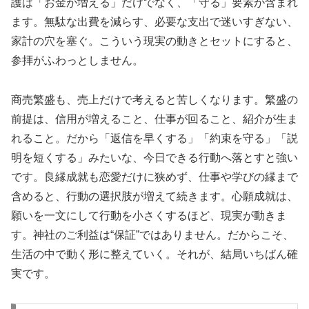
護は「お金が増える」だけでなく、「守る」要素が含まれ
ます。無駄な出費を減らす、必要な支出で迷いすぎない、
家計の穴を塞ぐ。こういう現実の動きとセットにすると、
参拝がふわっとしません。
商売繁盛も、売上だけで考えると苦しくなります。繁盛の
前提は、信用が増えること、仕事が回ること、紹介が生ま
れること。だから「返信を早くする」「約束を守る」「説
明を短くする」みたいな、今日できる行動へ落とすと強い
です。良縁成就も恋愛だけに狭めず、仕事や学びの縁まで
含めると、行動の選択肢が増えて続きます。心願成就は、
願いを一文にして行動を小さくするほど、現実が動きま
す。神社のご利益は“保証”ではありません。だからこそ、
生活の中で動く形に整えていく。それが、結局いちばん確
実です。