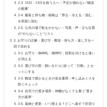
2-3. 15日・13日を狙う人へ：予定が崩れない“確認
の順番”
2-4. 服装と持ち物：箱根は「滑る・冷える・混む」
を前提に組む
2-5. 公共の場で恥をかかない：写真・声・立ち位置
の“やらないこと”リスト
3. お守りの正解：選び方・郵送・持ち方・返し方を一
回で決める
3-1. お守り・御神札・御神印：役割を分けると迷い
が消える
3-2. 選び方の型：願いを1つに絞って「行動」とセ
ットにする
3-3. 郵送で授かるときの安全運用：申し込みミスを
防ぐチェック
3-4. 自宅での置き場所：神棚がなくても整う“置き
方の基準”
3-5. 返納と更新：いつ替える？どこへ返す？区切り