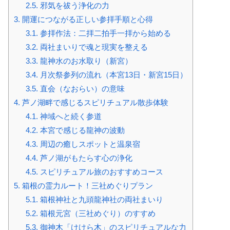
2.5.
邪気を祓う浄化の力
3.
開運につながる正しい参拝手順と心得
3.1.
参拝作法：二拝二拍手一拝から始める
3.2.
両社まいりで魂と現実を整える
3.3.
龍神水のお水取り（新宮）
3.4.
月次祭参列の流れ（本宮13日・新宮15日）
3.5.
直会（なおらい）の意味
4.
芦ノ湖畔で感じるスピリチュアル散歩体験
4.1.
神域へと続く参道
4.2.
本宮で感じる龍神の波動
4.3.
周辺の癒しスポットと温泉宿
4.4.
芦ノ湖がもたらす心の浄化
4.5.
スピリチュアル旅のおすすめコース
5.
箱根の霊力ルート！三社めぐりプラン
5.1.
箱根神社と九頭龍神社の両社まいり
5.2.
箱根元宮（三社めぐり）のすすめ
5.3.
御神木「けけら木」のスピリチュアルな力