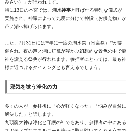
みさい）」が行われます。
特に13日の本宮では、
湖水神事
と呼ばれる特別な儀式が
実施され、神職によって九度に分けて神饌（お供え物）が
芦ノ湖へ捧げられます。
また、7月31日には**年に一度の湖水祭（宵宮祭）**が開
催され、夜の芦ノ湖に灯篭が浮かぶ幻想的な景色の中で龍
神を讃える祭典が行われます。参拝者にとっては、最も神
様に近づけるタイミングとも言えるでしょう。
邪気を祓う浄化の力
多くの人が、参拝後に「心が軽くなった」「悩みが自然に
解決した」と話します。
九頭龍大神は浄化と守護の神でもあり、参拝者の中にある
ネガティブなエネルギーを静かに取り除いてくれる存在で