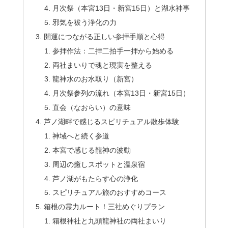
月次祭（本宮13日・新宮15日）と湖水神事
邪気を祓う浄化の力
開運につながる正しい参拝手順と心得
参拝作法：二拝二拍手一拝から始める
両社まいりで魂と現実を整える
龍神水のお水取り（新宮）
月次祭参列の流れ（本宮13日・新宮15日）
直会（なおらい）の意味
芦ノ湖畔で感じるスピリチュアル散歩体験
神域へと続く参道
本宮で感じる龍神の波動
周辺の癒しスポットと温泉宿
芦ノ湖がもたらす心の浄化
スピリチュアル旅のおすすめコース
箱根の霊力ルート！三社めぐりプラン
箱根神社と九頭龍神社の両社まいり