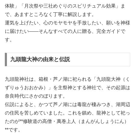
体験」「月次祭や三社めぐりのスピリチュアル効果」ま
で、あますところなく丁寧に解説します。
運気を上げたい、心のモヤモヤを手放したい、願いを神様
に届けたい――そんなすべての人に贈る、完全ガイドで
す。
九頭龍大神の由来と伝説
九頭龍神社は、箱根・芦ノ湖に祀られる「九頭龍大神（く
ずりゅうおおかみ）」を主祭神とする神社で、その起源は
奈良時代にさかのぼります。
伝説によると、かつて芦ノ湖には毒龍が棲みつき、湖周辺
の住民を苦しめていました。これを鎮め、龍神として祀っ
たのが**修験道の高僧・萬巻上人（まんがんしょうにん）
**です。