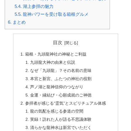
5.4.
湖上参拝の魅力
5.5.
龍神パワーを受け取る箱根グルメ
6.
まとめ
目次
箱根・九頭龍神社の神秘とご利益
九頭龍大神の由来と伝説
なぜ「九頭龍」？その名前の意味
本宮と新宮、ふたつの神社の役割
芦ノ湖と龍神信仰のつながり
金運・縁結び・心願成就のご神徳
参拝者が感じる“霊気”とスピリチュアル体感
龍の気配を感じる参道の空間
実録！訪れた人が語る不思議体験
清らかな龍神水は新宮でいただく