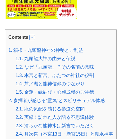
Contents
1.
箱根・九頭龍神社の神秘とご利益
1.1.
九頭龍大神の由来と伝説
1.2.
なぜ「九頭龍」？その名前の意味
1.3.
本宮と新宮、ふたつの神社の役割
1.4.
芦ノ湖と龍神信仰のつながり
1.5.
金運・縁結び・心願成就のご神徳
2.
参拝者が感じる“霊気”とスピリチュアル体感
2.1.
龍の気配を感じる参道の空間
2.2.
実録！訪れた人が語る不思議体験
2.3.
清らかな龍神水は新宮でいただく
2.4.
月次祭（本宮13日・新宮15日）と湖水神事