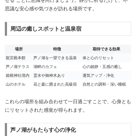
せる”ことに意識を向けましょう。静かに祈るだけで、不
思議な安心感や気づきが訪れる場所です。
周辺の癒しスポットと温泉宿
場所
特徴
期待できる効果
龍宮殿本館
芦ノ湖を一望できる温泉
体と心のリセット
芦ノ湖テラス
湖畔のカフェ
心の鎮静・五感の癒し
箱根神社境内
霊水や御神木あり
運気アップ・浄化
山のホテル
花と森に囲まれた高級宿
自然との調和・深い睡眠
これらの場所を組み合わせて一日過ごすことで、心身とも
にリセットされた感覚が得られます。
芦ノ湖がもたらす心の浄化