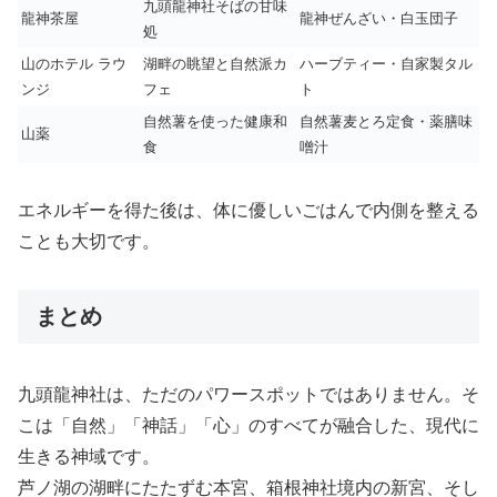
九頭龍神社そばの甘味
龍神茶屋
龍神ぜんざい・白玉団子
処
山のホテル ラウ
湖畔の眺望と自然派カ
ハーブティー・自家製タル
ンジ
フェ
ト
自然薯を使った健康和
自然薯麦とろ定食・薬膳味
山薬
食
噌汁
エネルギーを得た後は、体に優しいごはんで内側を整える
ことも大切です。
まとめ
九頭龍神社は、ただのパワースポットではありません。そ
こは「自然」「神話」「心」のすべてが融合した、現代に
生きる神域です。
芦ノ湖の湖畔にたたずむ本宮、箱根神社境内の新宮、そし